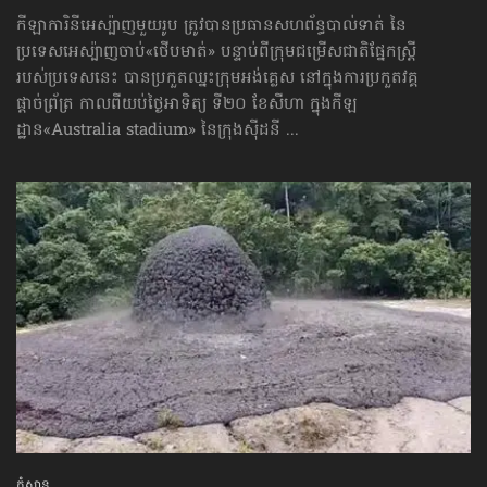
កីឡាការិនីអេស្ប៉ាញមួយរូប ត្រូវបានប្រធានសហព័ន្ធបាល់ទាត់ នៃ
ប្រទេសអេស្ប៉ាញចាប់«ថើបមាត់» បន្ទាប់ពីក្រុមជម្រើសជាតិផ្នែកស្ត្រី
របស់ប្រទេសនេះ បានប្រកួតឈ្នះក្រុមអង់គ្លេស នៅក្នុងការប្រកួតវគ្គ
ផ្ដាច់ព្រ័ត្រ កាលពីយប់ថ្ងៃអាទិត្យ ទី២០ ខែសីហា ក្នុងកីឡ
ដ្ឋាន«Australia stadium» នៃក្រុងស៊ីដនី ...
កំសាន្ដ