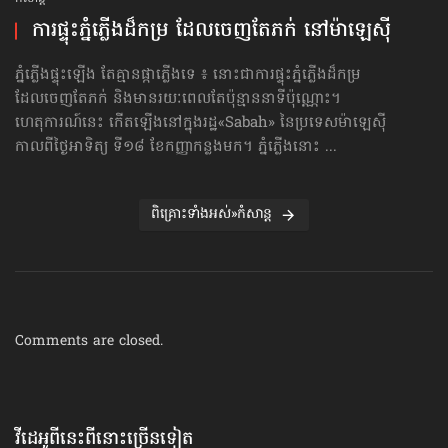
ការផ្ទុះភ្នំភ្លើងដ៏កម្រ ដែលចេញតែភក់ នៅម៉ាឡេស៊ី
ភ្នំភ្លើងផ្ទុះឡើង តែគ្មានផ្កាភ្លើងទេ ៖ នោះជាការផ្ទុះភ្នំភ្លើងដ៏កម្រ
ដែលចេញតែភក់ និងមានរយៈពេលតែប៉ុន្មាននាទីប៉ុណ្ណោះ។
ហេតុការណ៍នេះ កើតឡើងនៅក្នុងរដ្ឋ«Sabah» នៃប្រទេសម៉ាឡេស៊ី
កាលពីថ្ងៃអាទិត្យ ទី១៨ ខែកញ្ញាកន្លងមក។ ភ្នំភ្លើងនោះ ...
ពិគ្រោះទាំងអស់»កំសាន្ដ
Comments are closed.
វីដេអូពីនេះពីនោះច្រើនទៀត