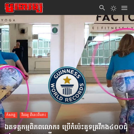
កំសាន្ដ
វីដេអូ ពីនេះពីនោះ
ឯតទគ្គកម្មពិភពលោក៖ ប្រើកំប៉េះគូទគ្រវីកង៤០០ជុំ