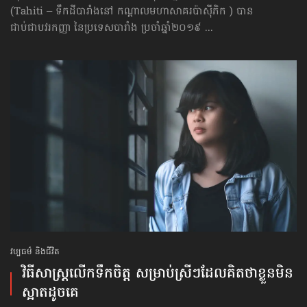
(Tahiti – ទឹកដីបារាំងនៅ កណ្ដាល​មហាសាគរ​ប៉ាស៊ីភិក ) បាន
ជាប់ជាបវរកញ្ញា នៃប្រទេសបារាំង ប្រចាំឆ្នាំ២០១៩ ...
វប្បធម៌ និងជីវិត
វិធីសាស្រ្ត​លើក​ទឹកចិត្ត សម្រាប់​ស្រីៗ​ដែល​គិត​ថា​ខ្លួន​មិន​
ស្អាត​ដូច​គេ