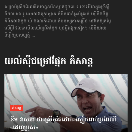
សម្រាប់​ស្រីៗ​ដែល​គិត​ថា​ខ្លួន​មិន​ស្អាត​ដូច​គេ ៖ ទោះបីជាក្នុងទ្រឹស្តី
និយាយថា រូបរាងខាងក្រៅស្អាត ក៏មិនទាន់​គ្រប់គ្រាន់ ស្មើនឹងចិត្ត
គំនិតខាងក្នុង យ៉ាងណា​ក៏ដោយ ក៏មនុស្សភាគច្រើន នៅតែឱ្យតម្លៃ
លើអ្វីដែលគេ​មើលឃើញ​នឹងភ្នែក មុនអ្វីផ្សេងទៀត។ បើនិយាយ
ពីរឿងរូបសម្បត្តិ ...
យល់ស៊ីជម្រៅផ្នែក
កំសាន្ដ
កំសាន្ដ
ខឹម វាសនា ថា«ស្រីចរិតថោក»​ស្លៀកពាក់ប្រពៃណី​
«ដេញប្រុស»