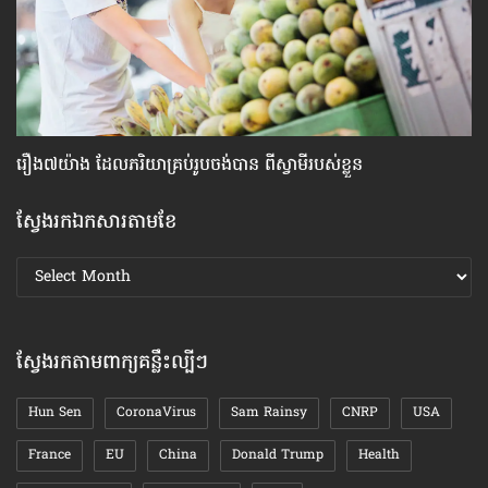
រឿង៧យ៉ាង ​ដែល​ភរិយា​គ្រប់​រូប​ចង់​បាន ពី​ស្វាមី​របស់​ខ្លួន
ស្
ស្វែងរកឯកសារតាមខែ
ស្វែងរក
ឯកសារ
តាមខែ
ស្វែងរកតាមពាក្យគន្លឹះល្បីៗ
Hun Sen
CoronaVirus
Sam Rainsy
CNRP
USA
France
EU
China
Donald Trump
Health