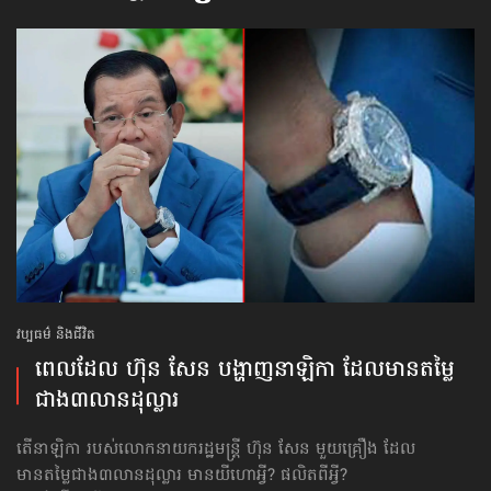
វប្បធម៌ និងជីវិត
ពេលដែល ហ៊ុន សែន បង្ហាញ​នាឡិកា ដែល​មានតម្លៃ​
ជាង​៣លាន​ដុល្លារ
តើនាឡិកា របស់លោកនាយករដ្ឋមន្ត្រី ហ៊ុន សែន មួយគ្រឿង ដែល​
មានតម្លៃ​ជាង​៣លាន​ដុល្លារ មានយីហោអ្វី? ផលិតពីអ្វី?