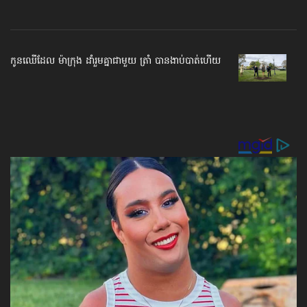
កូនឈើ​ដែល ម៉ាក្រុង ដាំ​រួមគ្នា​ជាមួយ ត្រាំ បានងាប់​បាត់​ហើយ