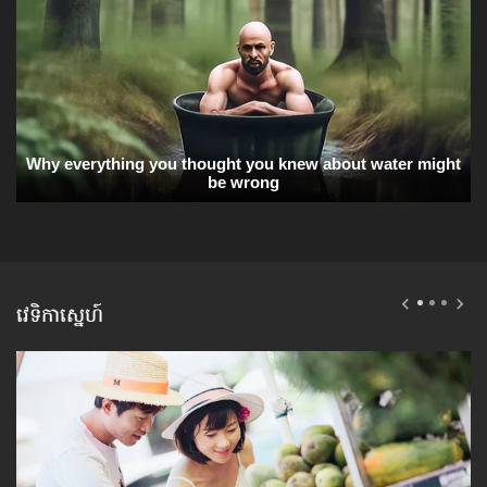
វេទិកាស្នេហ៍