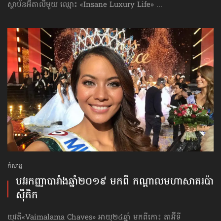
ស្ថាប័នអ៊ីតាលីមួយ ឈ្មោះ «Insane Luxury Life» ...
កំសាន្ដ
បវរកញ្ញាបារាំង​ឆ្នាំ​២០១៩ មក​ពី​ កណ្ដាល​មហាសាគរ​ប៉ា
ស៊ីភិក
យុវតី​«Vaimalama Chaves» អាយុ២៤ឆ្នាំ មកពីកោះ តាអ៊ីទី