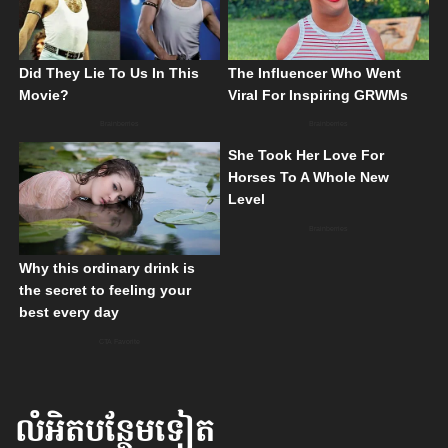
លំអិតបន្ថែមទៀត