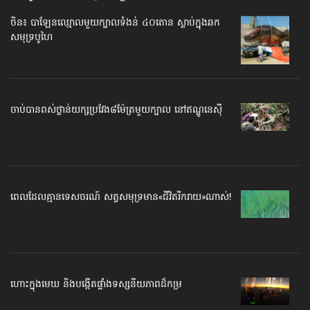
ចិន៖ បាឡែនឈ្មោល​មួយក្បាល​ទំងន់ ៤០តោន ស្លាប់ក្នុង​ឆក
សមុទ្របូហៃ
ចាប់​បាន​ពស់ថ្លាន់​យក្ស​ប្រវែង​៨ម៉ែត្រ​មួយ​ក្បាល នៅ​ឥណ្ឌូនេស៊ី
ពេលដែល​គ្មានទេសចរណ៍ សត្វសមុទ្រ​មាន​«ជីវិតរីករាយ»​ណាស់!
ហោះក្នុងមេឃ និង​បង្កើត​ផ្ទាំងទស្សនីយភាព​ដ៏កម្រ