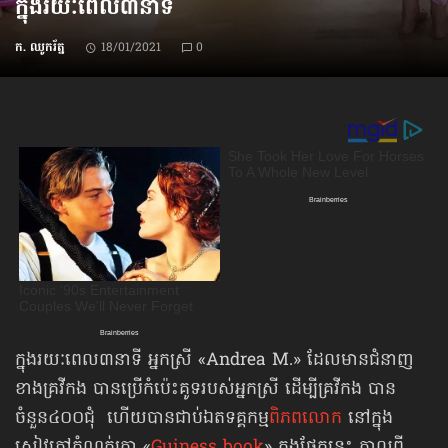
ក្នុងរយៈពេល​៣នាទី
ក. ឈូករ័ត្ន
18/01/2021
0
ក្នុងរយៈពេល​៣នាទី អ្នកស្រី «Andrea M.» ដែលមានជំនាញ
ខាងគ្រវីកង បានប្រើកំប៉េះគូទរបស់អ្នកស្រី ដើម្បីគ្រវីកង បាន
ចំនួន៤០០ជុំ ហើយបានជាប់ឯតទគ្គកម្ម
ពិភពលោក
នៅ​ក្នុង