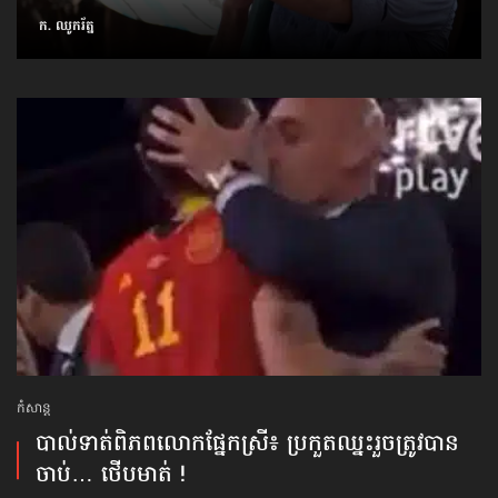
ក. ឈូករ័ត្ន
កំសាន្ដ
បាល់ទាត់​ពិភពលោក​ផ្នែកស្រី៖ ប្រកួតឈ្នះរួច​ត្រូវបាន
ចាប់… ថើបមាត់ !