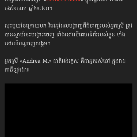
សៀវភៅកំណត់ត្រា «
Guiness book
» ក្នុងផ្នែកនេះ កាលពី
ចុងខែតុលា ឆ្នាំ២០២០។
លុះមួយខែ​ក្រោយមក វីដេអូ​ដែលបង្ហាញ​ពីជំនាញរបស់អ្នកស្រី ត្រូវ
បានស្ថាប័នេះបង្ហោះចេញ ទាំងនៅលើគេហទំព័ររបស់ខ្លួន ទាំង
នៅលើ​បណ្ដាញសង្គម។
អ្នកស្រី «Andrea M.» ជាតិអង់គ្លេស គឺជាអ្នករស់នៅ ក្នុងរាជ
ធានីឡុងដ៍៕