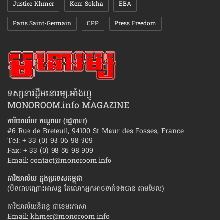
Justice Khmer
Kem Sokha
EBA
Paris Saint-Germain
CPP
Press Freedom
ទស្សនាវដ្ដីមនោរម្យ.អាំងហ្វូ
MONOROOM.info MAGAZINE
ការិយាល័យ កណ្ដាល (រដ្ឋបាល)
#6 Rue de Breteuil, 94100 St Maur des Fosses, France
Tél: + 33 (0) 98 06 98 909
Fax: + 33 (0) 98 56 98 909
Email:
contact@monoroom.info
ការិយាល័យ ក្នុង​ប្រទេស​កម្ពុជា
(បិទជាបណ្ដោះអាសន្ន តែលោកអ្នកអាចទាក់ទងបាន តាមមែល)
ការិយាល័យនិពន្ធ ជាខេមរភាសា
Email:
khmer@monoroom.info