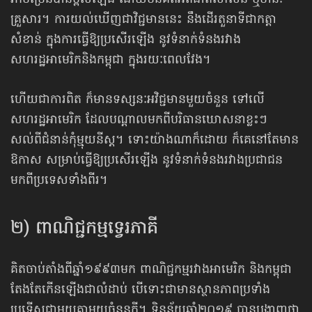
គ្រួសារ។ ការយល់ឃើញជាវិជ្ជមាននេះ នឹងដើរតួនាទី​ជាកត្តា​
សំខាន់ ក្នុងការធ្វើឱ្យប្រសើរឡើង នូវទំនាក់ទំនងរវាង
សហរដ្ឋអាមេរិកនិងកម្ពុជា ក្នុងរយៈពេល​វែង។
ហើយជាការពិត ក៏មានទស្សនៈអវិជ្ជមានមួយចំនួន ទៅលើ
សហរដ្ឋអាមេរិក ដែលបណ្តាលមកពីបរិធាន​ឃោសនា​ខ្លះៗ
សល់ពី​ជំនាន់កុំម្មុយនីស្ត។ ទោះយ៉ាងណាក៏ដោយ ក៏គេនៅតែមាន
ឱកាស សម្រាប់ធ្វើឱ្យប្រសើរឡើង នូវទំនាក់ទំនង​រវាង​ប្រជាជន
មកពី​ប្រទេសទាំងពីរ។
២) ពាណិជ្ជកម្មទ្វេរភាគី
គិតចាប់តាំងពីឆ្នាំ១៩៩៣មក ពាណិជ្ជកម្មរវាងអាមេរិក និងកម្ពុជា
តែងតែកើនឡើងជាលំដាប់ បើទោះជាមាន​ស្ថានភាព​ប្រទាំង​
ប្រទើស​ជាមួយគ្នា​មួយចំនួនក្តី។ ទិន្នន័យឆ្នាំ២០១៩ បានបង្ហាញថា