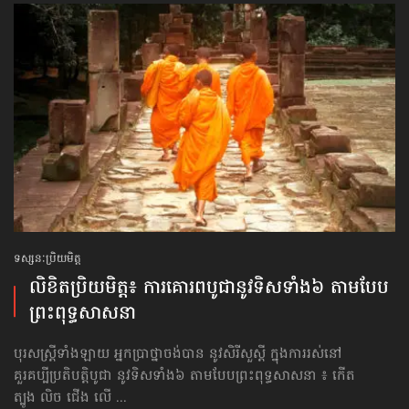
ទស្សនៈប្រិយមិត្ត
លិខិតប្រិយមិត្ត៖ ការគោរពបូជា​នូវទិស​ទាំង៦ តាមបែប​
ព្រះពុទ្ធសាសនា
បុរសស្រ្តីទាំងឡាយ អ្នកប្រាថ្នាចង់បាន នូវសិរីសួស្តី ក្នុងការរស់នៅ
គួរគប្បីប្រតិបត្តិបូជា នូវទិសទាំង៦ តាមបែប​ព្រះពុទ្ធសាសនា ៖ កើត
ត្បូង លិច ជើង លើ ...