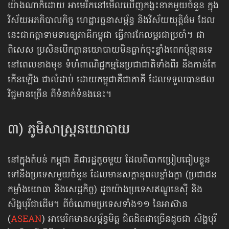
យ៉ាងណាក៏ដោយ អាមេរិកនៅមើលឃើញ​កង្វះខាត​មួយចំនួន ក្នុង
វិស័យអភភិបាលកិច្ច ហេដ្ឋារច្ជនាសម្ព័ន្ធ និងវិស័យយុត្តិធ៌ម ដែល
នេះជាកត្តា​ទាមទារ​ឲ្យ​ភាគីកម្ពុជា ធ្វើការកែលម្អរ​ជាប្រចាំ។ ជា
ពិសេស ប្រសិនបើ​កត្តានយោបាយ​​មិនធ្លាក់ចុះខ្លាំងពេកប៉ុន្មានទេ
នៅពេល​​ខាងមុខ ទំហំ​ពាណិជ្ជកម្ម​​នៃប្រជាជាតិទាំងពីរ នឹង​កាន់តែ​
កើនឡើង ជាលំដាប់ ដោយកម្ពុជាគឺជាភាគី ដែលទទួល​បាន​​ផល
វិជ្ជមាន​ច្រើន ពីទំនាក់ទំនងនេះ។
៣) ភូមិសាស្រ្តនយោបាយ
នៅក្នុងតំបន់ កម្ពុជា គឺជារដ្ឋតូចមួយ ដែលពិបាកប្រៀបធៀបខ្លួន
ទៅនឹងប្រទេសមួយចំនួន ដែលមានសក្ដានុពល​ខ្លាំងក្លា (ប្រជាជន
កម្លាំងយោធា និងសេដ្ឋកិច្ច) ដូចយ៉ាងប្រទេសឥណ្ឌូនេស៊ី និង
សិង្ហបុរីជាដើម។ ពីចំណោម​ប្រទេស​ទាំង១១ នៃ​អាស៊ាន
(
ASEAN
) អាមេរិកមានសម្ព័ន្ធមិត្ត ជិតដិតជាច្រើនដូចជា សិង្ហបុរី