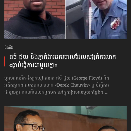
ដំណឹង
ជច៍ ផ្លយ និងភ្នាក់ងារ​នគរបាល​ដែល​សង្កត់កលោក
«ធ្លាប់​ធ្វើការ​ជាមួយ​គ្នា»
បុរសអាមេរិក-ស្បែកខ្មៅ លោក ជច៍ ផ្លយ (George Floyd) និង
អតីត​ភ្នាក់ងារនគរបាល លោក «Derek Chauvin» ធ្លាប់​ធ្វើការ​
ជាមួយ​គ្នា កាលពីពេលកន្លងមក នៅក្នុងរង្គសាល​មួយកន្លែង។ ...