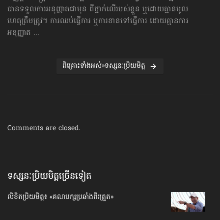
បាន​ទទួលការអនុញ្ញាតជាមុន ពីថ្នាក់លើរបស់ខ្លួន ឬដោយគ្មានមូល
ហេតុត្រឹមត្រូវ។ ការឈប់ធ្វើការ ឬការខានទៅធ្វើការ ដោយគ្មានការ
អនុញ្ញាត ...
ពិគ្រោះទាំងអស់»ទស្សនៈប្រិយមិត្ត
Comments are closed.
ទស្សនៈប្រិយមិត្តច្រើនទៀត
លិខិត​ប្រិយមិត្ត៖ «គណបក្ស​ប្រឆាំង​ពីរត្រួត»