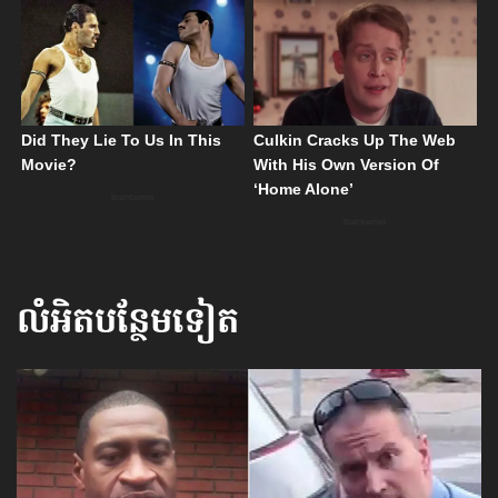
លំអិតបន្ថែមទៀត