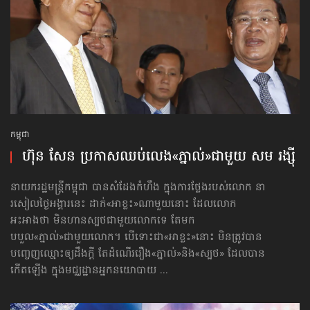
កម្ពុជា
ហ៊ុន សែន ប្រកាស​ឈប់​លេង​​«ភ្នាល់»​​ជាមួយ សម រង្ស៊ី
នាយករដ្ឋមន្ត្រីកម្ពុជា បានសំដែងកំហឹង ក្នុងការថ្លែងរបស់លោក នា
រសៀលថ្ងៃអង្គារនេះ ដាក់«អាខ្លះ»ណាមួយនោះ ដែលលោក
អះអាងថា មិនហានស្បថជាមួយលោកទេ តែមក
បបួល«ភ្នាល់»ជាមួយលោក។ បើទោះជា«អាខ្លះ»នោះ មិនត្រូវបាន
បញ្ចេញឈ្មោះឲ្យដឹងក្ដី តែដំណើររឿង​«ភ្នាល់»​និង​«ស្បថ» ដែលបាន
កើតឡើង ក្នុងមជ្ឈដ្ឋានអ្នកនយោបាយ ...