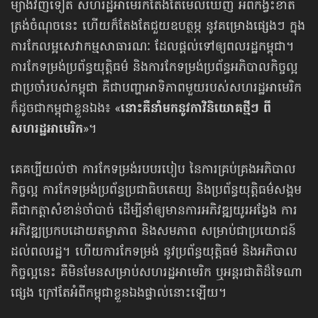
ម្យ៉ាងវិញទៀត សហរដ្ឋអាមេរិកតែងតែមើលឃើញ អំពីកង្វះខាត
ត្រង់ចំណុចនេះ ហើយក៏តែងតែជួយឧបត្ថម្ភ នូវ​គម្រោង​ផ្សេងៗ ក្នុង
ការកែលម្អ​សេវាកម្មសាធារណៈ ដែលផ្ដល់ទៅឲ្យពលរដ្ឋកម្ពុជា។
ការកែទម្រង់ប្រព័ន្ធយុត្តិធម៌ និងការកែ​ទម្រង់​​ប្រព័ន្ធ​អភិបាល​កិច្ចល្អ​
ជាប្រចាំ​របស់កម្ពុជា គឺជាបញ្ហាអាទិភាពមួយ​របស់សហរដ្ឋអាមេរិក
ក៏ដូចជា​កម្ពុជា​ខ្លួនឯង៖ «
នោះ​គឺនាំ​មក​នូវកាវិនិយោគ​ថ្មីៗ ពី
សហរដ្ឋអាមេរិក
»។
គេគប្បីយល់ថា ការកែទម្រង់របបរបៀប នៃការគ្រប់គ្រងអភិបាល
កិច្ចល្អ ការកែទម្រង់ប្រព័ន្ធប្រជាធិបតេយ្យ និងប្រព័ន្ធ​យុត្តិធម៌​សង្គម
គឺជាកត្តា​សំខាន់ចាំបាច់ ដើម្បីនាំឲ្យមានការអភិវឌ្ឍយូរអង្វែង ការ
អភិវឌ្ឍប្រកបដោយតម្លាភាព និង​សមភាព សម្រាប់​ជា​ប្រយោជន៍
ដល់ពលរដ្ឋ។ ហើយការកែទម្រង់ នូវប្រព័ន្ធយុត្តិធម៌ និងអភិបាល
កិច្ចល្អនេះ គឺមិនមែន​​សម្រាប់​សហរដ្ឋអាមេរិក ឬអន្តរជាតិ​ដ៏ទៃណា
ផ្សេង ក្រៅតែអំពីកម្ពុជា​ខ្លួនឯងផ្ទាល់នោះឡើយ។