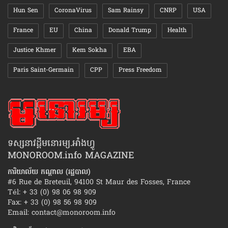
Hun Sen
CoronaVirus
Sam Rainsy
CNRP
USA
France
EU
China
Donald Trump
Health
Justice Khmer
Kem Sokha
EBA
Paris Saint-Germain
CPP
Press Freedom
ទស្សនាវដ្ដីមនោរម្យ.អាំងហ្វូ
MONOROOM.info MAGAZINE
ការិយាល័យ កណ្ដាល (រដ្ឋបាល)
#6 Rue de Breteuil, 94100 St Maur des Fosses, France
Tél: + 33 (0) 98 06 98 909
Fax: + 33 (0) 98 56 98 909
Email:
contact@monoroom.info