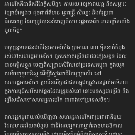
អាមេរិក​​គឺជាទឹកដីនៃក្តីសុបិន្ត។ តាមរយៈខ្សែភាពយន្ត និងសម្ភារៈ
វប្បធម៌ផ្សេងៗ ដូចជាព័ត៌មាន ដូរតន្ត្រី សិល្បៈ និងគំរូ​ប្រជា
ធិបតេយ្យ ដែលត្រូវបាននាំចេញពីសហរដ្ឋអាមេរិក ភាគច្រើនយើង
ចូលចិត្ត។
បច្ចុប្បន្នមានជនជាតិខ្មែរអាមេរិកាំង ប្រមាណ ៣០ ម៉ឺននាក់កំពុង
រស់នៅសហរដ្ឋអាមេរិក។ ពួកគេភាគច្រើន​ជាជន​ភៀស​ខ្លួន ដែល
បានភៀសខ្លួន ចេញពីសង្គ្រាមស៊ីវិលនៅប្រទេសកម្ពុជា ក្នុងយុគ
សម័យកុម្មុយនិស្ត ដើម្បីស្វែងរក​ជីវិតល្អប្រសើរ នៅ​
សហរដ្ឋអាមេរិក។ ប្រសិនបើ​ប្រជាជនកម្ពុជាត្រូវបានផ្តល់អាទិភាព
ក្នុងការជ្រើសរើស​កន្លែងដែល​ត្រូវរស់នៅ នោះមនុស្ស​ជាច្រើន នឹង
ជ្រើសរើស​ទៅសហរដ្ឋអាមេរិក ជាជាងទៅប្រទេសចិន។
ពលរដ្ឋកម្ពុជាយល់ឃើញថា សហរដ្ឋអាមេរិកជាប្រជាជាតិមួយ
ដែលមានអរិយធម៌ខ្ពស់ ជាទីដែលអ្នកណាម្នាក់​អាច​មាន​ឱកាស​
រីកចម្រើនបានខ្ពស់ឡើង ដោយមិនគិតអំពីជាតិសាសន៍ ឬឋានៈ