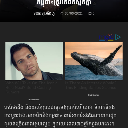
កម្ពុជា»​ត្រូវតែជិតស្និតគ្នា
មនោរម្យ.អាំងហ្វូ
30/05/2021
0
គេតែងដឹង និងយល់ស្របជាទូទៅស្រាប់ហើយថា ទំនាក់ទំនង
ការទូតរវាង«អាមេរិកនិង​កម្ពុជា» ជាទំនាក់ទំនង​ដែល​រដាក់រដុប
ជូរចត់ច្រើន​ជាងផ្អែមល្ហែម ក្នុងរយៈពេល៧០ឆ្នាំកន្លងមកនេះ។