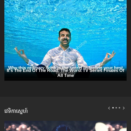
វេទិកាស្នេហ៍