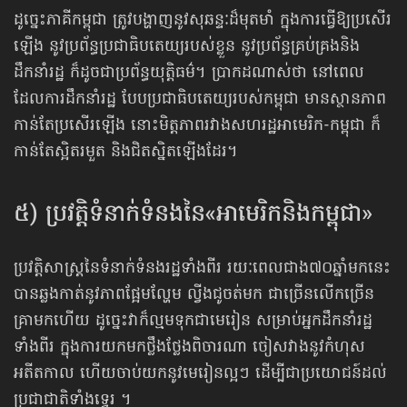
ដូច្នេះភាគីកម្ពុជា ត្រូវបង្ហាញនូវសុឆន្ទៈដ៏មុតមាំ ក្នុងការធ្វើឱ្យប្រសើរ
ឡើង នូវប្រព័ន្ធប្រជាធិបតេយ្យរបស់ខ្លួន នូវប្រព័ន្ធ​គ្រប់គ្រង​និង
ដឹកនាំរដ្ឋ ក៏ដូចជាប្រព័ន្ធយុត្តិធម៌។ ប្រាកដណាស់ថា នៅពេល
ដែលការដឹកនាំរដ្ឋ បែបប្រជាធិបតេយ្យ​របស់​កម្ពុជា មាន​ស្ថានភាព
កាន់តែប្រសើរឡើង នោះមិត្តភាពរវាងសហរដ្ឋអាមេរិក-កម្ពុជា ក៏
កាន់តែស្អិតរមួត និង​ជិតស្និត​ឡើងដែរ។
៥) ប្រវត្តិទំនាក់ទំនងនៃ«អាមេរិកនិង​កម្ពុជា»
ប្រវត្តិសាស្រ្តនៃទំនាក់ទំនងរដ្ឋទាំងពីរ រយៈពេលជាង​៧០ឆ្នាំមកនេះ
បានឆ្លងកាត់នូវភាពផ្អែមល្ហែម ល្វីងជូចត់មក ជាច្រើន​​លើកច្រើន
គ្រាមកហើយ ដូច្នេះវាក៏ល្មមទុកជាមេរៀន សម្រាប់អ្នកដឹកនាំរដ្ឋ
ទាំងពីរ ក្នុងការយកមក​ថ្លឹងថ្លែង​ពិចារណា ចៀសវាង​នូវកំហុស
អតីតកាល ហើយចាប់យក​នូវមេរៀនល្អៗ ដើម្បីជាប្រយោជន៍​ដល់
ប្រជាជាតិទាំងទ្វេរ ។