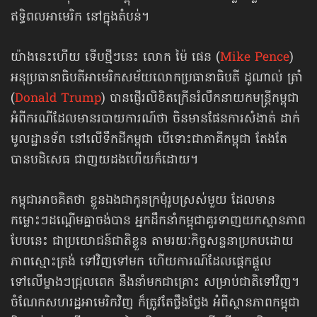
ឥទ្ធិពលអាមេរិក នៅក្នុងតំបន់។
យ៉ាងនេះហើយ ទើបថ្មីៗនេះ លោក ម៉ៃ ផេន (
Mike Pence
)
អនុប្រធានាធិបតីអាមេរិកសម័យលោក​ប្រធានាធិបតី ដូណាល់ ត្រាំ
(
Donald Trump
) បានផ្ញើរលិខិតក្រើនរំលឹកនាយកមន្ត្រីកម្ពុជា
អំពីករណីដែលមាន​របាយការណ៍ថា ចិន​មាន​ផែនការ​សំងាត់ ដាក់
មូលដ្ឋានទ័ព នៅលើទឹកដីកម្ពុជា បើទោះជាភាគីកម្ពុជា តែងតែ
បានបដិសេធ ជាញយដង​ហើយ​ក៏ដោយ។
កម្ពុជាអាចគិតថា ខ្លួនឯងជាកូនក្រមុំរូបស្រស់មួយ ដែលមាន
កម្លោះៗដណ្តើមគ្នាចង់បាន អ្នកដឹកនាំកម្ពុជា​គួរទាញ​យក​ស្ថានភាព​
បែបនេះ ជាប្រយោជន៍ជាតិខ្លួន តាមរយៈកិច្ចសន្ទនាប្រកបដោយ
ភាពស្មោះត្រង់ ទៅវិញទៅមក ហើយ​ការណ៍​​ដែល​ផ្តេកផ្តួល
ទៅលើម្ខាងៗជ្រុលពេក នឹងនាំមកជាគ្រោះ សម្រាប់ជាតិទៅវិញ។
ចំណែកសហរដ្ឋអាមេរិក​វិញ ក៏ត្រូវតែ​ថ្លឹងថ្លែង អំពី​ស្ថានភាពកម្ពុជា