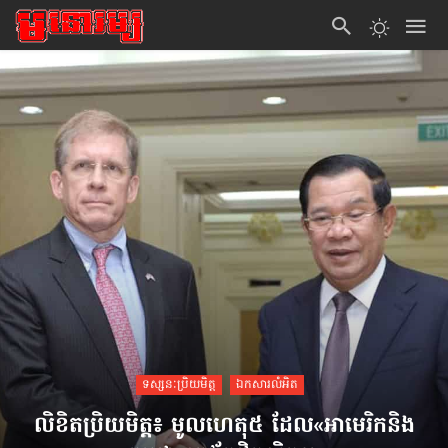
ទស្សនៈប្រិយមិត្ត
ឯកសារលំអិត
លិខិតប្រិយមិត្ត៖ មូលហេតុ៥ ដែល​«អាមេរិកនិង​