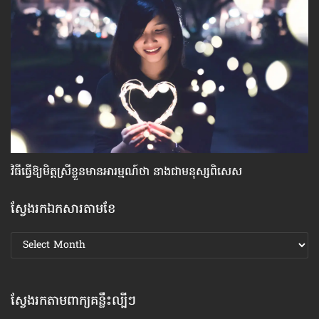
វិធី​ធ្វើ​ឱ្យ​មិត្ត​ស្រី​ខ្លួន​មាន​អារម្មណ៍​ថា នាង​ជា​មនុស្ស​ពិសេស
សញ
អ្ន
ស្វែងរកឯកសារតាមខែ
ស្វែងរក
ឯកសារ
តាមខែ
ស្វែងរកតាមពាក្យគន្លឹះល្បីៗ