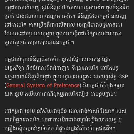
កម្ពុជាបាននាំចេញ នូវ​ទំនិញទៅកាន់​សហរដ្ឋ​អាមេរិក ក្នុងចំនួនទឹក
ប្រាក់ ជាង៤ពាន់​លានដុល្លា​អាមេរិក។ ទំនិញដែលកម្ពុជា​នាំចេញ​
ទៅអាមេរិក ភាគច្រើន​គឺជា​ផលិតផល​ ចេញពី​រោងចក្រកាត់ដេរ
ដែលនេះជាមូលហេតុមួយ ក្នុងការបង្កើត​ជាទីផ្សារ​ការងារ បាន
មួយចំនួនធំ សម្រាប់ប្រជាជនកម្ពុជា។
កម្ពុជានាំចូលទំនិញពីអាមេរិក ដូចជាផ្នែកយានយន្ត ផ្នែក
បច្ចេកវិទ្យា និងចំណេះដឹងជំនាញ។ ទីផ្សារអាមេរិក នៅតែ​បន្ត​
ទទួល​យកទំនិញ​ពីកម្ពុជា ក្នុងលក្ខណអនុគ្រោះ ដោយប្រព័ន្ធ GSP
(
General System of Preference
) រីឯកម្ពុជា​ក៏កំពុង​ទទួល​
យក នូវម៉ាកយីហោ​ពាណិជ្ជកម្ម​អាមេរិកល្បីៗ ជាបន្តបន្ទាប់។
នៅកម្ពុជា នៅមានវិស័យជាច្រើន ដែលជាឱកាសវិនិយោគ របស់
ពាណិជ្ជករអាមេរិក ដូចជាការបើករោងចក្រដំឡើង​យានយន្ត ឬ
គ្រឿងបង្គុំ​បច្ចេកវិទ្យាទំនើប ក៏ដូចជាក្នុងវិស័កសិកម្មជាដើម។