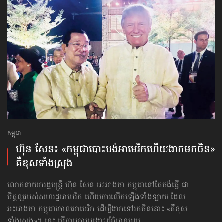
កម្ពុជា
ហ៊ុន សែន៖ «​កម្ពុជាបោះបង់​អាមេរិក​ហើយ​ងាក​មកចិន»
គឺខុស​ទាំងស្រុង
លោកនាយករដ្ឋមន្ត្រី ហ៊ុន សែន អះអាងថា កម្ពុជានៅតែចង់ធ្វើ ជា
មិត្តល្អរបស់សហរដ្ឋអាមេរិក ហើយការលើកឡើងទាំងឡាយ ដែល
អះអាងថា កម្ពុជាចោលអាមេរិក ដើម្បីងាកទៅរកចិននោះ «គឺខុស​
ទាំងស្រុង»។ នេះ បើតាមការបង្ហោះព័ត៌មានមួយ ...