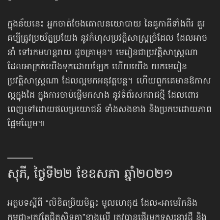
ក្នុងន័យនេះ អ្នកចាត់ចែងគោលនយោបាយ នៃគូភាគីទាំងពីរ គួរ
គប្បីត្រូវប្រយ័ត្នប្រយែង នូវកំហុសប្រវត្តិសាស្ត្រ​ច្រំដែល ដែល​អាច
នាំ ទៅរកមហន្តរាយ ដូចគ្រាមុន។ មេរៀនជាប្រវត្តិសាស្ត្រណា
ដែលអាក្រក់យើងទុកដោយឡែក ហើយយើង យកមេរៀន
ប្រវត្តិសាស្ត្រណា ដែលល្អមកអនុវត្តបន្ត។ ហើយពួកគេមានឱកាស
ល្អក្នុងដៃ ក្នុងការ​ចាប់ផ្ដើម​កសាង នូវ​ទំព័រ​សករាជថ្មី ដែល​ពោរ
ពេញទៅដោយផលប្រយោជន៍ ទាំងសងខាង និងប្រកបដោយ​ភាព
ផ្អែមល្ហែម៕
——
សុភី, ថ្ងៃទី២២ ខែឧសភា ឆ្នាំ២០២១
អត្ថបទស្ដីពី “លិខិតប្រិយមិត្ត៖ មូលហេតុ៥ ដែល​«អាមេរិកនិង​
កម្ពុជា»​ត្រូវតែជិតស្និទគ្នា”​ខាងលើ ត្រូវបានផ្ញើរ​មក​ទស្សនាវដ្ដី និង