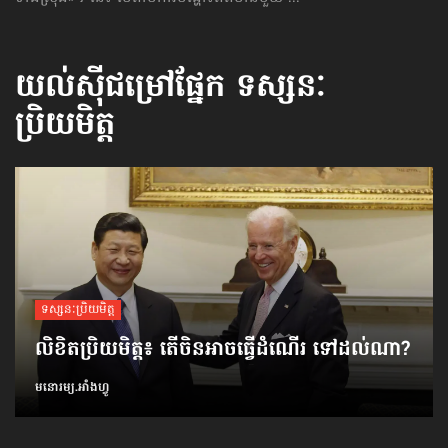
យល់ស៊ីជម្រៅផ្នែក
ទស្សនៈ
ប្រិយមិត្ត
ទស្សនៈប្រិយមិត្ត
លិខិតប្រិយមិត្ត៖ តើចិនអាចធ្វើដំណើរ ទៅដល់ណា?
មនោរម្យ.អាំងហ្វូ