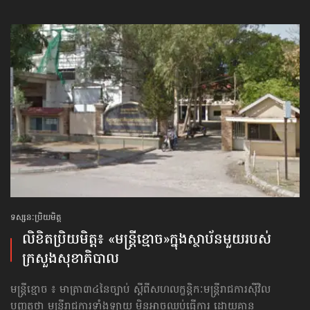
ទស្សនៈប្រិយមិត្ត
លិខិតប្រិយមិត្ត៖ «មន្ត្រីខ្មោច»​ក្នុងស្ថាប័នមួយ​របស់​
ក្រសួងសុខាភិបាល
មន្ត្រីខ្មោច ៖ មាត្រា៣៤នៃច្បាប់ ស្តីពីសហលក្ខន្តិកៈមន្ត្រីរាជការស៊ីវិល
បញ្ញត្តថា មន្ត្រីរាជការទាំងឡាយ មិនអាចឈប់ធ្វើការ ដោយគ្មាន