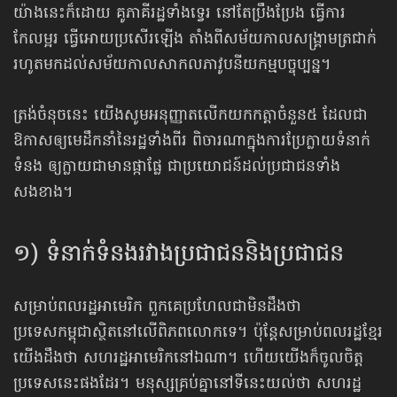
យ៉ាងនេះក៏ដោយ គូភាគីរដ្ឋទាំងទ្វេរ នៅតែ​ប្រឹងប្រែង ធ្វើការ​
កែលម្អរ ធ្វើអោយប្រសើរឡើង តាំងពីសម័យកាលសង្គ្រាមត្រជាក់
រហូតមកដល់សម័យកាល​សាកល​ភាវូបនីយកម្ម​បច្ចុប្បន្ន។
ត្រង់ចំនុចនេះ យើងសូមអនុញ្ញាត​លើកយកកត្តាចំនួន៥ ដែលជា
ឱកាសឲ្យមេដឹកនាំនៃរដ្ឋទាំងពីរ ពិចារណា​ក្នុង​ការប្រែ​ក្លាយ​ទំនាក់
ទំនង ឲ្យក្លាយជាមានផ្កាផ្លែ ជាប្រយោជន៍ដល់ប្រជាជនទាំង
សងខាង។
១) ទំនាក់ទំនងរវាងប្រជាជននិងប្រជាជន
សម្រាប់ពលរដ្ឋអាមេរិក ពួកគេប្រហែលជាមិនដឹងថា
ប្រទេសកម្ពុជាស្ថិត​នៅលើពិភពលោកទេ។ ប៉ុន្តែសម្រាប់​ពលរដ្ឋ​ខ្មែរ
យើង​ដឹងថា សហរដ្ឋអាមេរិកនៅឯណា។ ហើយយើងក៏ចូលចិត្ត
ប្រទេសនេះផងដែរ។ មនុស្សគ្រប់គ្នានៅទីនេះ​យល់ថា សហរដ្ឋ​