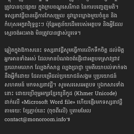
ត្រូវបាន​ចុះផ្សាយ ក្នុងក្របខណ្ឌសេរីភាព​​ នៃការបញ្ចេញមតិ។
ទស្សនាវដ្ដី​បានធ្វើការកែសម្រួល នូវ​ឃ្លាឃ្លោង​មួយចំនួន និង
កំហុសអក្ខរាវិរុទ្ធខ្លះៗ ប៉ុន្តែអត្ថន័យដើម​​របស់​អត្ថបទ និងអ្វី​ដែល
ស្មេរ​ចង់​អះអាង មិនត្រូវ​បានផ្លាស់ប្ដូរទេ។
ឆ្លៀតក្នុងឱកាសនេះ ទស្សនាវដ្ដីសូមធ្វើការលើកទឹកចិត្ត ដល់មិត្ត
អ្នកអានទាំងអស់ ដែល​មានបំណងចង់ផ្ញើរជា​អត្ថបទ​​ស្រាវជ្រាវ
ប្រលោមលោក ល្បែង​កំសាន្ដ ល្បងប្រាជ្ញា ឬមតិ​យោបល់ទាក់ទង
នឹងអ្វីក៏ដោយ ដែលបម្រើ​ដល់​ប្រយោជន៍​សង្គម ឬប្រយោជន៍​
សហគមន៍ មកទស្សនាវដ្ដី។ សូមសរសេរ​អត្ថបទ ឬឯកសារទាំង
នោះ ដោយ​ប្រើពុម្ពអក្សរខ្មែរ​យូនីកូដ (Khmer Unicode)
ដាក់លើ «Microsoft Word file» ហើយផ្ញើរ​មកទស្សនាវដ្ដី​
តាម​រយៈ​ ខ្សែភ្ជាប់នេះ (ចុចពីលើ) ឬតាម​មែល​
contact@monoroom.info
៕