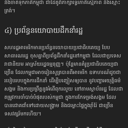
និងចាត់ទុកភាគីកម្ពុជា ជាដៃគូពិភាក្សាទ្វេរភាគីស្មើភាព និងស្មោះ
ត្រង់។
៤) ប្រព័ន្ធនយោបាយដឹកនាំរដ្ឋ
សហរដ្ឋអាមេរិកមានប្រព័ន្ធនយោបាយប្រជាធិបតេយ្យ​ បែប
សាធារណរដ្ឋ ខុសគ្នាពីប្រព័ន្ធដឹកនាំរដ្ឋនៅកម្ពុជា ដែលជា​ប្រទេស​
រាជានិយម អាស្រ័យរដ្ឋធម្មនុញ្ញ។ ប៉ុន្តែមានគំរូប្រជាធិបតេយ្យជា
ច្រើន ដែលកម្ពុជា​អាចរៀនសូត្រ​បាន​​ពីអាមេរិក ឧទាហរណ៍​ដូចជា​
របៀបរបប​ក្នុងការដឹកនាំ ដើម្បីបញ្ចៀសឲ្យបាន នូវបញ្ហាអយុត្តិធម៌
សង្គម និង​ការប្រព្រឹត្ត​​នូវអំពើពុករលួយ នៅតាម​ស្ថាប័នរដ្ឋ ដែលជា
តម្រូវការចាំបាច់បំផុតរបស់កម្ពុជា ក្នុងការកែទម្រង់សង្គម ដែល
បាន​ជោគជាំ​ទៅដោយសង្គ្រាម និងជម្លោះ​ផ្ទៃក្នុង​រ៉ាំរ៉ៃ ជាច្រើន
ទសវត្សរ៍មកហើយ។