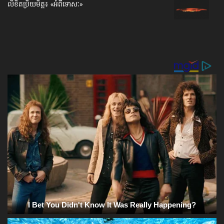
លិខិតប្រិយមិត្ត៖ «អំពីទោសៈ»