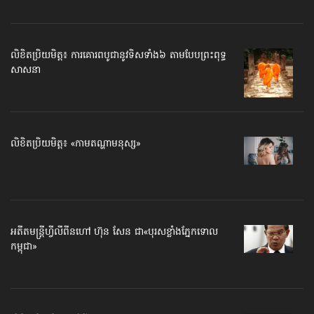
លិខិតប្រិយមិត្ត៖ ការគោរពបូជា​នូវទិស​ទាំង៦ តាមបែប​ព្រះពុទ្ធ
សាសនា
លិខិតប្រិយមិត្ត៖ «កាមតណ្ហា​មនុស្ស»
អតីត​មន្ត្រីហ្វីលីពីន​ហៅ ហ៊ុន សែន ជា​«បុរស​ខ្លាំង​ភ្នែក​ទោល​
កម្ពុជា»