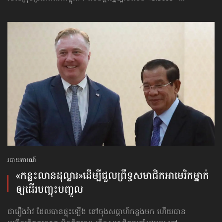
របាយការណ៍
«កន្លះ​លាន​ដុល្លារ»ដើម្បីជួល​ព្រឹទ្ធសមាជិក​អាមេរិក​ម្នាក់
ឲ្យ​ដើរ​បញ្ចុះបញ្ចូល
ជារឿងរ៉ាវ ដែលបានផ្ទុះឡើង នៅចុងសប្ដាហ៍កន្លងមក ហើយបាន