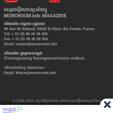
ទស្សនាវដ្ដីមនោរម្យ.អាំងហ្វូ
MONOROOM.info MAGAZINE
ការិយាល័យ កណ្ដាល (រដ្ឋបាល)
#6 Rue de Breteuil, 94100 St Maur des Fosses, France
Tél: + 33 (0) 98 06 98 909
Fax: + 33 (0) 98 56 98 909
Email:
contact@monoroom.info
ការិយាល័យ ក្នុង​ប្រទេស​កម្ពុជា
(បិទជាបណ្ដោះអាសន្ន តែលោកអ្នកអាចទាក់ទងបាន តាមមែល)
ការិយាល័យនិពន្ធ ជាខេមរភាសា
Email:
khmer@monoroom.info
© 2005-2025, រក្សាសិទ្ធិគ្រប់យ៉ាង ដោយទស្សនាវដ្ដី​មនោរម្យ.អាំងហ្វូ
(MONOROOM.info Mag France)។ ហាម​ដក​ស្រង់​នូវ​ផ្នែក​ណា​មួយ​ ឬ​ផ្នែក​
ទាំង​អស់ ​នៃ​ការ​ផ្សាយ​របស់​ទស្សនាវដ្ដី​​មនោរម្យ.អាំងហ្វូ យក​ទៅ​​បោះពុម្ព នៅ