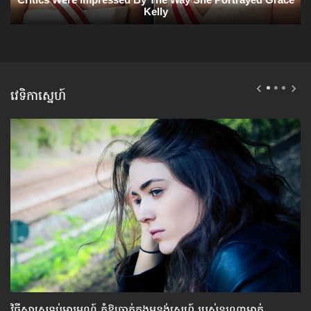
វេទិកាស្នេហ៍
វិធីសាស្រ្ត​ទប់​អារម្មណ៍ កុំឱ្យធ្លាក់​ក្នុងអន្លង់ស្នេហ៍ របស់​នរណា​ម្នាក់
ធ្