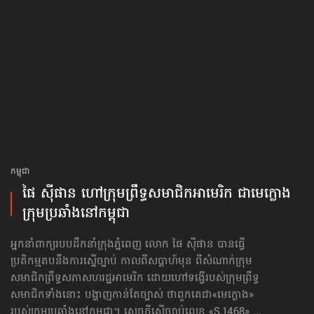
កម្ពុជា
ផៃ ស៊ីផាន ហៅ​ក្រុម​ព្រឹទ្ធសមាជិក​អាមេរិក ជា​មេក្លោង​
ក្រុមប្រឆាំង​នៅ​កម្ពុជា
អ្នកនាំពាក្យរបបដឹកនាំក្រុងភ្នំពេញ លោក ផៃ ស៊ីផាន បានធ្វើ
ប្រតិកម្មតបនឹងការស្នើច្បាប់ កាលពីសប្ដាហ៍មុន ពីសំណាក់ក្រុម
សមាជិកព្រឹទ្ធសភាសហរដ្ឋអាមេរិក ដោយ​ហៅ​ទង្វើរបស់ក្រុមព្រឹទ្ធ
សមាជិកទាំងនោះ បង្ហាញកាន់តែច្បាស់ ថាពួកគេជា«មេក្លោង»
របស់ក្រុមប្រឆាំងនៅកម្ពុជា។ សេចក្ដីស្នើច្បាប់លេខ «S.1468» ...