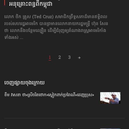
អនុគ្រោះពន្ធ​ពីកម្ពុជា
លោក ថិក គ្រូស (Ted Cruz) សមាជិកព្រឹទ្ធសភាដ៏មានឥទ្ធិពល
របស់សហរដ្ឋអាមេរិក បានព្រមានលោកនាយករដ្ឋមន្ត្រី ហ៊ុន សែន
ថា លោកនឹងបន្ថែមល្បឿន ដើម្បីជំរុញឲ្យតំណាងរាស្រ្តអាមេរិកាំង
ទាំងអស់ ...
Posts
1
2
3
navigation
ចេញផ្សាយចុងក្រោយ
ខឹម វាសនា ថា«ស្រីចរិតថោក»​ស្លៀកពាក់ប្រពៃណី​«ដេញប្រុស»