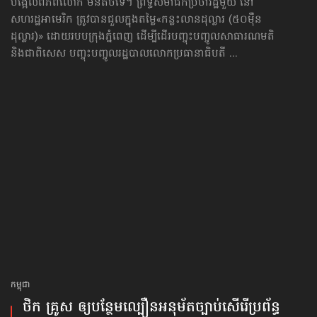
បង្អើលពិភពលោក មិនតិចទេ។ ព្រឹទ្ធសមាជិកប្រចាំរដ្ឋមួយ នៅ
សហរដ្ឋអាមេរិក ត្រូវបានជួលក្នុងតម្លៃ«កន្លះ​លាន​ដុល្លារ (៥០ម៉ឺន
ដុល្លារ)» ដោយរបបក្រុងភ្នំពេញ ដើម្បីដើរបញ្ចុះបញ្ចូលសាធារណមតិ
និងជាពិសេស បញ្ចុះបញ្ចូលរដ្ឋបាលលោកប្រធានាធិបតី ...
កម្ពុជា
ថិក គ្រូស ឲ្យ​បន្ថែម​ល្បឿន​អនុម័ត​ច្បាប់​សើរើ​ប្រព័ន្ធ​