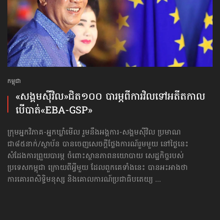
កម្ពុជា
«សង្គមស៊ីវិល»ជិត១០០ បារម្ភ​ពីការវិលទៅអតីតកាល
បើបាត់​«EBA-GSP»
ក្រុមអ្នកវិភាគ-អ្នកឃ្លាំមើល រួមនឹងអង្គការ​-សង្គមស៊ីវិល ប្រមាណ
ជា៨៥នាក់/ស្ថាប័ន បានចេញសេចក្ដីថ្លែងការណ៍រួមមួយ នៅថ្ងៃនេះ
សំដែងការព្រួយបារម្ភ ចំពោះស្ថានភាពនយោបាយ សេដ្ឋកិច្ចរបស់
ប្រទេសកម្ពុជា ក្រោយពីអ្វីមួយ ដែលពួកគេទាំងនេះ បានអះអាងថា
ការគោរពសិទ្ធិមនុស្ស និងគោលការណ៍ប្រជាធិបតេយ្យ ...