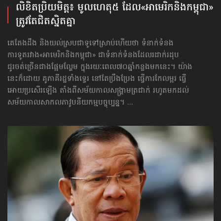
លិខិតប្រិយមិត្ត៖ មូលហេតុ៥ ដែល​«អាមេរិកនិង​កម្ពុជា»​
ត្រូវតែជិតស្និតគ្នា
គេតែងដឹង និងយល់ស្របជាទូទៅស្រាប់ហើយថា ទំនាក់ទំនង
ការទូតរវាង«អាមេរិកនិង​កម្ពុជា» ជាទំនាក់ទំនង​ដែល​រដាក់រដុប
ជូរចត់ច្រើន​ជាងផ្អែមល្ហែម ក្នុងរយៈពេល៧០ឆ្នាំកន្លងមកនេះ។ យ៉ាង
នេះក៏ដោយ គូភាគីរដ្ឋទាំងទ្វេរ នៅតែ​ប្រឹងប្រែង ធ្វើការ​កែលម្អរ ធ្វើ
អោយប្រសើរឡើង តាំងពីសម័យកាលសង្គ្រាមត្រជាក់ រហូតមកដល់
សម័យកាល​សាកល​ភាវូបនីយកម្ម​បច្ចុប្បន្ន។ ...