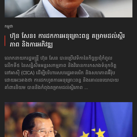
កម្ពុជា
ហ៊ុន សែន៖ ការដក​ការអនុគ្រោះ​ពន្ធ គម្រាម​ដល់​ស្ថិរ
ភាព និង​ការអភិវឌ្ឍ
លោកនាយករដ្ឋមន្ត្រី ហ៊ុន សែន បានប្រើវេទិកានៃកិច្ចប្រជុំកំពូល
លើកទី៥ នៃសន្និសីទអន្តរសកម្មភាព និងវិធានការកសាងទំនុកចិត្ត
នៅអាស៊ី (CICA) ដើម្បីបរិហារសហរដ្ឋ​អាមេរិក និងសហភាពអ៊ឺរ៉ុប
ដោយអះអាងថា ការដកហូតការអនុគ្រោះពន្ធ និងគោលនយោបាយ​
គាំពារនិយម បាននិងកំពុងគម្រាម​ដល់ស្ថិរភាព ...