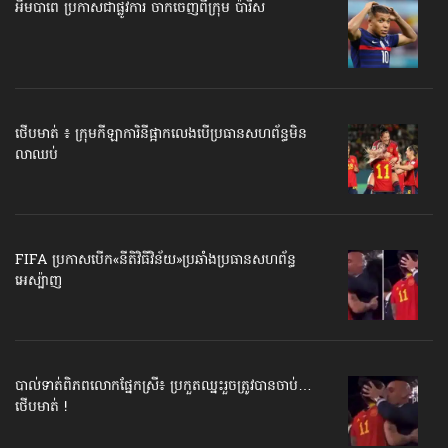
អឹមបាពេ ប្រកាសជាផ្លូវការ ចាកចេញពីក្រុម ប៉ារីស
ថើបមាត់ ៖ ក្រុមកីឡាការិនី​ផ្អាកលេង​​បើប្រធានសហព័ន្ធ​មិន
លាឈប់
FIFA ប្រកាសបើក​«នីតិវិធីវិន័យ»​ប្រឆាំងប្រធានសហព័ន្ធ​
អេស្ប៉ាញ
បាល់ទាត់​ពិភពលោក​ផ្នែកស្រី៖ ប្រកួតឈ្នះរួច​ត្រូវបានចាប់…
ថើបមាត់ !