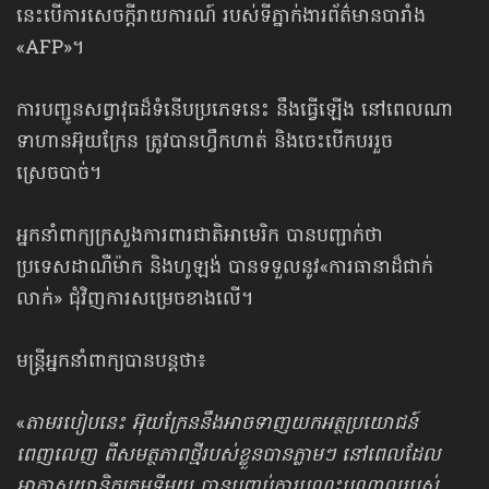
នេះបើការសេចក្ដីរាយការណ៍ របស់ទីភ្នាក់ងារព័ត៌មានបារាំង
«AFP»។
ការបញ្ជូនសព្វាវុធដ៏ទំនើបប្រភេទនេះ នឹងធ្វើឡើង នៅពេលណា
ទាហានអ៊ុយក្រែន ត្រូវបានហ្វឹកហាត់ និងចេះបើកបររួច
ស្រេចបាច់។
អ្នកនាំពាក្យក្រសួងការពារជាតិអាមេរិក បានបញ្ជាក់ថា
ប្រទេសដាណឺម៉ាក និងហូឡង់ បានទទួលនូវ«ការធានាដ៏ជាក់
លាក់» ជុំវិញការសម្រេចខាងលើ។
មន្ត្រីអ្នកនាំពាក្យបានបន្តថា៖
«
តាមរបៀបនេះ អ៊ុយក្រែននឹងអាចទាញយកអត្ថប្រយោជន៍
ពេញលេញ ពីសមត្ថភាពថ្មីរបស់ខ្លួនបានភ្លាមៗ នៅពេលដែល
អាកាសយានិកក្រុមទីមួយ បានបញ្ចប់ការបណ្តុះបណ្តាលរបស់