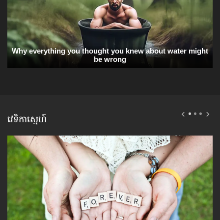
វេទិកាស្នេហ៍