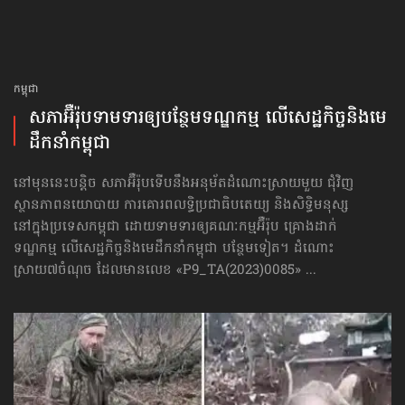
កម្ពុជា
សភាអ៊ឺរ៉ុបទាមទារ​ឲ្យបន្ថែម​ទណ្ឌកម្ម លើសេដ្ឋកិច្ច​និងមេ
ដឹកនាំកម្ពុជា
នៅមុននេះបន្តិច សភាអ៊ឺរ៉ុបទើបនឹងអនុម័តដំណោះស្រាយមួយ ជុំវិញ
ស្ថានភាពនយោបាយ ការគោរព​លទ្ធិ​ប្រជាធិបតេយ្យ និងសិទ្ធិមនុស្ស
នៅក្នុងប្រទេសកម្ពុជា ដោយទាមទារឲ្យគណៈកម្មអ៊ឺរ៉ុប គ្រោងដាក់​
ទណ្ឌកម្ម លើសេដ្ឋកិច្ច​និងមេដឹកនាំកម្ពុជា បន្ថែមទៀត។ ដំណោះ
ស្រាយ៧ចំណុច ដែលមានលេខ «P9_TA(2023)0085» ...