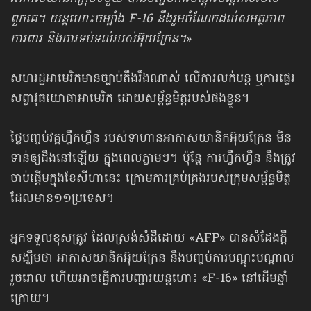
ពួកគេ។ យន្តហោះចម្បាំង F-16 នឹងរួមចំណែកដល់សមត្ថភាព
ការពារ និងការទប់ទល់របស់អ៊ុយក្រែន។
»
សហរដ្ឋអាមេរិកមានច្បាប់តឹងរឹងណាស់ លើការលក់បន្ត ឬការផ្ទេរ
សព្វាវុធយោធាអាមេរិក ដោយសម្ព័ន្ធមិត្តរបស់ផងខ្លួន។
ថ្ងៃបញ្ចប់វគ្គហ្វឹកហ្វឺន របស់ទាហានអាកាសយានិកអ៊ុយក្រែន មិន
ទាន់ឲ្យដឹងនៅឡើយ ក្នុងពេលភ្លាមៗ។ ប៉ុន្តែ ការហ្វឹកហ្វឺន នឹងត្រូវ
ចាប់ផ្ដើមក្នុងខែសីហានេះ ក្រោមការគ្រប់គ្រងរបស់ក្រុមសម្ព័ន្ធមិត្ត
ដែលមាន១១ប្រទេស។
អ្នកទទួលខុសត្រូវ ដែលស្រង់សំដីដោយ «AFP» បានសំដែងក្ដី
សង្ឃឹមថា អាកាសយានិកអ៊ុយក្រែន នឹងបញ្ចប់ការបណ្តុះបណ្តាល
រួចរោល ហើយអាចធ្វើការបញ្ជារយន្ដហោះ «F-16» នៅដើមឆ្នាំ
ក្រោយ។