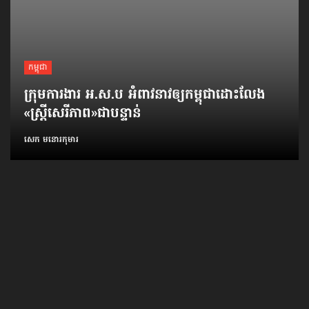
កម្ពុជា
ក្រុមការងារ អ.ស.ប អំពាវនាវ​ឲ្យកម្ពុជា​ដោះលែង​
«ស្ត្រីសេរីភាព»​ជាបន្ទាន់
សេក មនោរកុមារ