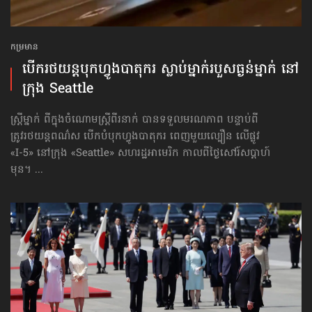
កម្រមាន
បើករថយន្ដ​​បុក​​ហ្វូង​បាតុករ ស្លាប់ម្នាក់​របួសធ្ងន់​ម្នាក់ នៅ
ក្រុង Seattle
ស្ត្រីម្នាក់ ពីក្នុងចំណោមស្ត្រីពីរនាក់ បានទទួលមរណភាព បន្ទាប់ពី
ត្រូវរថយន្ដពណ៌ស បើកបំបុកហ្វូងបាតុករ ពេញមួយល្បឿន លើផ្លូវ
«I-5» នៅក្រុង «Seattle» សហរដ្ឋ​អាមេរិក កាលពីថ្ងៃសៅរ៍​សប្ដាហ៍
មុន។ ...