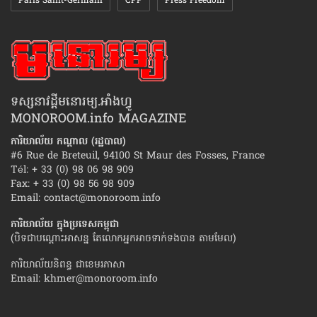
Paris Saint-Germain
CPP
Press Freedom
ទស្សនាវដ្ដីមនោរម្យ.អាំងហ្វូ
MONOROOM.info MAGAZINE
ការិយាល័យ កណ្ដាល (រដ្ឋបាល)
#6 Rue de Breteuil, 94100 St Maur des Fosses, France
Tél: + 33 (0) 98 06 98 909
Fax: + 33 (0) 98 56 98 909
Email:
contact@monoroom.info
ការិយាល័យ ក្នុង​ប្រទេស​កម្ពុជា
(បិទជាបណ្ដោះអាសន្ន តែលោកអ្នកអាចទាក់ទងបាន តាមមែល)
ការិយាល័យនិពន្ធ ជាខេមរភាសា
Email:
khmer@monoroom.info