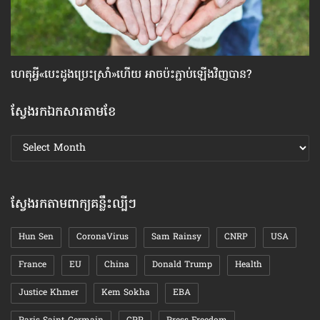
ហេតុអ្វី​«បេះដូង​ប្រេះស្រាំ»​ហើយ អាច​ប៉ះ​ភ្ជាប់​ឡើង​វិញ​បាន?
គន
ស្វែងរកឯកសារតាមខែ
ស្វែងរក
ឯកសារ
តាមខែ
ស្វែងរកតាមពាក្យគន្លឹះល្បីៗ
Hun Sen
CoronaVirus
Sam Rainsy
CNRP
USA
France
EU
China
Donald Trump
Health
Justice Khmer
Kem Sokha
EBA