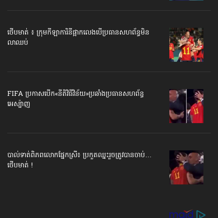
ថើបមាត់ ៖ ក្រុមកីឡាការិនី​ផ្អាកលេង​​បើប្រធានសហព័ន្ធ​មិន
លាឈប់
FIFA ប្រកាសបើក​«នីតិវិធីវិន័យ»​ប្រឆាំងប្រធានសហព័ន្ធ​
អេស្ប៉ាញ
បាល់ទាត់​ពិភពលោក​ផ្នែកស្រី៖ ប្រកួតឈ្នះរួច​ត្រូវបានចាប់…
ថើបមាត់ !