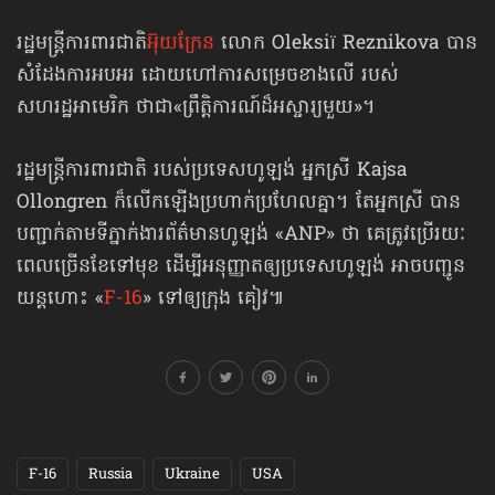
រដ្ឋមន្ត្រីការពារជាតិ
អ៊ុយក្រែន
លោក Oleksiï Reznikova បាន
សំដែងការអបអរ ដោយហៅការសម្រេចខាងលើ របស់
សហរដ្ឋអាមេរិក ថាជា«ព្រឹត្តិការណ៍ដ៏អស្ចារ្យមួយ»។
រដ្ឋមន្ត្រីការពារជាតិ របស់ប្រទេសហូឡង់ អ្នកស្រី Kajsa
Ollongren ក៏លើកឡើងប្រហាក់ប្រហែលគ្នា។ តែអ្នកស្រី បាន
បញ្ជាក់តាមទីភ្នាក់ងារព័ត៌មានហូឡង់ «ANP» ថា គេត្រូវប្រើរយៈ
ពេលច្រើនខែទៅមុខ ដើម្បីអនុញ្ញាតឲ្យប្រទេសហូឡង់ អាចបញ្ជូន
យន្តហោះ «
F-16
» ទៅឲ្យក្រុង គៀវ៕
F-16
Russia
Ukraine
USA