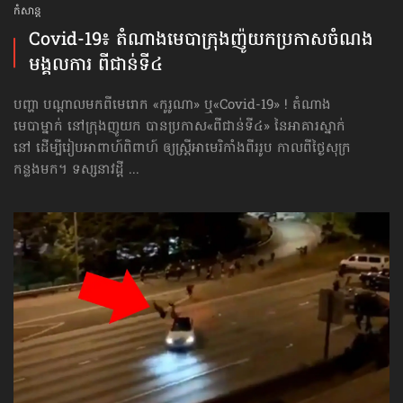
កំសាន្ដ
Covid-19៖ តំណាងមេបា​ក្រុង​ញ៉ូយក​​ប្រកាស​ចំណង​
មង្គលការ​ ពីជាន់ទី៤
បញ្ហា បណ្ដាលមកពីមេរោក «កូរូណា» ឬ«Covid-19» ! តំណាង
មេបាម្នាក់ នៅក្រុងញូយក បានប្រកាស«ពីជាន់ទី៤» នៃអាគារស្នាក់
នៅ ដើម្បីរៀបអាពាហ៍ពិពាហ៍ ឲ្យស្ត្រីអាមេរិកាំងពីររូប កាលពីថ្ងៃសុក្រ
កន្លងមក។ ទស្សនាវដ្ដី ...