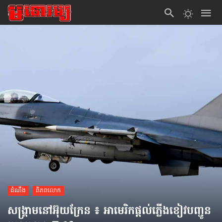
ដំណឹង
ពិភពលោក
សង្គ្រាមនៅអ៊ុយក្រែន ៖ អាមេរិកផ្ដល់ភ្លើងខៀវបញ្ជូន