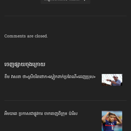
Comments are closed.
ចេញផ្សាយចុងក្រោយ
ខឹម វាសនា ថា«ស្រីចរិតថោក»​ស្លៀកពាក់ប្រពៃណី​«ដេញប្រុស»
អឹមបាពេ ប្រកាសជាផ្លូវការ ចាកចេញពីក្រុម ប៉ារីស