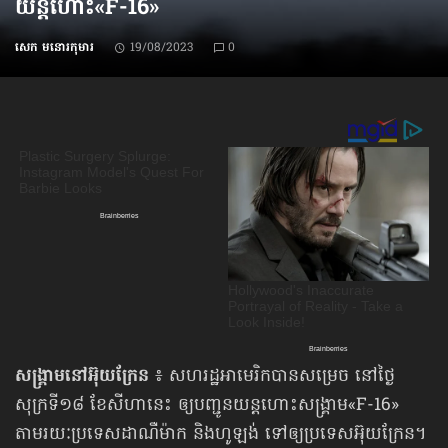
យន្តហោះ«F-16»
សេក មនោរកុមារ
19/08/2023
0
សង្គ្រាមនៅអ៊ុយក្រែន
៖ សហរដ្ឋអាមេរិកបានសម្រេច នៅថ្ងៃ
សុក្រទី១៨ ខែសីហានេះ ឲ្យបញ្ជូនយន្តហោះសង្គ្រាម«F-16»
តាមរយៈប្រទេសដាណឺម៉ាក និងហូឡង់ ទៅឲ្យប្រទេសអ៊ុយក្រែន។