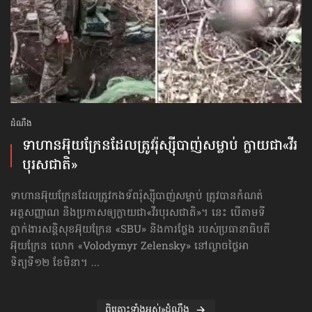
ដំណឹង
ទាហានអ៊ុយក្រែន​ដែលត្រូវរ៉ុស្ស៊ី​បាញ់សម្លាប់ ក្លាយជា«វីរ
បុរសជាតិ»
ទាហានអ៊ុយក្រែនដែលត្រូវកងទ័ពរ៉ុស្ស៊ីបាញ់សម្លាប់ ត្រូវបានកំណត់
អត្ថសញ្ញាណ និងប្រកាសឲ្យក្លាយជា«វីរបុរសជាតិ»។ នេះ បើតាមទី
ភ្នាក់ងារសន្តិសុខអ៊ុយក្រែន «SBU» និងការថ្លែង របស់ប្រធានាធិបតី
អ៊ុយក្រែន លោក «Volodymyr Zelensky» នៅល្ងាចថ្ងៃអា
ទិត្យទី១២ ខែមិនា។ ...
ពិគ្រោះទាំងអស់»ដំណឹង