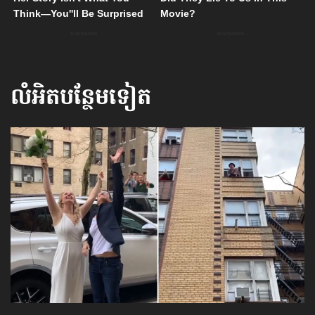
លំអិតបន្ថែមទៀត