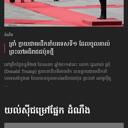
ដំណឹង
ត្រាំ ក្លាយជា​មេដឹកនាំ​បរទេស​ទី១ ដែល​​ចូលគាល់​
ព្រះចៅ​អធិរាជ​ជប៉ុន​​​ថ្មី
នៅព្រឹកថ្ងៃចន្ទទី២៧ ខែឧសភា ឆ្នាំ២០១៩នេះ លោក ដូណាល់ ត្រាំ
(Donald Trump) ប្រធានាធិបតីអាមេរិក បាន​ក្លាយជាមេដឹកនាំ
បរទេសដំបូងគេ ដែលបានចូលគាល់អធិរាជជប៉ុន ព្រះចៅ ណារូហ៊ីតូ
...
យល់ស៊ីជម្រៅផ្នែក
ដំណឹង