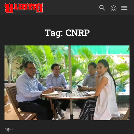
Tag: CNRP
កម្ពុជា