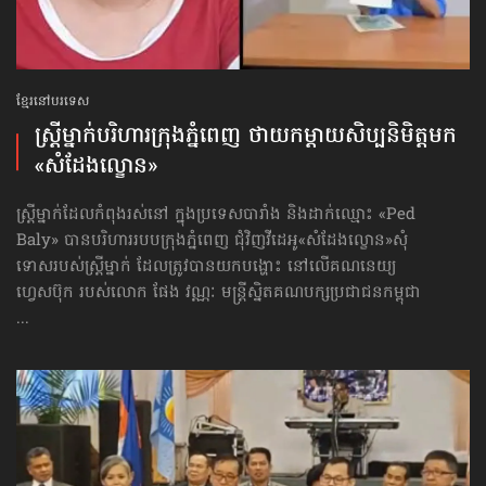
ខ្មែរនៅបរទេស
ស្ដ្រីម្នាក់បរិហារក្រុងភ្នំពេញ ថាយក​ម្ដាយសិប្បនិមិត្ត​មក​
«សំដែងល្ខោន»
ស្ត្រីម្នាក់ដែលកំពុងរស់នៅ ក្នុងប្រទេសបារាំង និងដាក់ឈ្មោះ​ «Ped
Baly» បានបរិហាររបបក្រុងភ្នំពេញ ជុំវិញ​វីដេអូ«សំដែងល្ខោន»​សុំ
ទោស​របស់ស្ត្រីម្នាក់ ដែលត្រូវបាន​យកបង្ហោះ នៅលើគណនេយ្យ
ហ្វេសប៊ុក របស់លោក ផែង វណ្ណៈ មន្ត្រីស្និតគណបក្សប្រជាជនកម្ពុជា
...