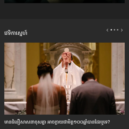
វេទិកាស្នេហ៍
មាន​ជំនឿ​សាសនា​ខុស​គ្នា អាច​ក្លាយ​ជា​មិត្ត១០០ឆ្នាំ​បាន​ដែរ​ឬទេ?
កា