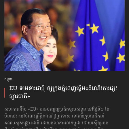
កម្ពុជា
EU ទាមទារជាថ្មី ឲ្យក្រុងភ្នំពេញ​ផ្ដើម«ដំណើរការ​ផ្សះ
ផ្សារជាតិ»
សហភាពអ៊ឺរ៉ុប «EU» បានបញ្ចេញប្រតិកម្មរបស់ខ្លួន នៅថ្ងៃទី២ ខែ
មីនានេះ នៅចំពោះព្រឹត្តិការណ៍ផ្ដន្ទាទោស ទៅលើក្រុម​​មេដឹកនាំ​
គណបក្ស​សង្គ្រោះជាតិ ដោយតុលាការនៅកម្ពុជា ដោយស្នើឲ្យរបប