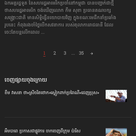
ឯកអគ្គរដ្ឋទូត នៃសហរដ្ឋអាមេរិកប្រចាំនៅកម្ពុជា បានបញ្ជាក់ជាថ្មី
ថាសហរដ្ឋអាមេរិក ចង់ឃើញលោក កឹម សុខា ប្រធាន​គណបក្ស​
សង្គ្រោះជាតិ មានសិទ្ធិ​ធ្វើ​នយោបាយវិញ ក្នុងខណៈមេដឹកនាំប្រឆាំង
រូបនេះ កំពុងរងចាំ​ថ្ងៃបើក​សវនាការ របស់តុលាការរាជធានី ដែល
ចេះតែបន្តលើកពេល ...
Posts
1
2
3
...
35
navigation
ចេញផ្សាយចុងក្រោយ
ខឹម វាសនា ថា«ស្រីចរិតថោក»​ស្លៀកពាក់ប្រពៃណី​«ដេញប្រុស»
អឹមបាពេ ប្រកាសជាផ្លូវការ ចាកចេញពីក្រុម ប៉ារីស