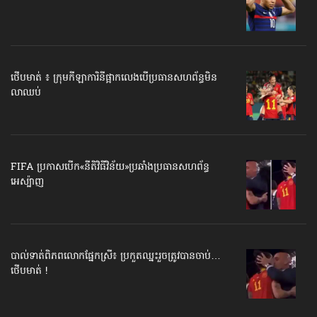
ថើបមាត់ ៖ ក្រុមកីឡាការិនី​ផ្អាកលេង​​បើប្រធានសហព័ន្ធ​មិន
លាឈប់
FIFA ប្រកាសបើក​«នីតិវិធីវិន័យ»​ប្រឆាំងប្រធានសហព័ន្ធ​
អេស្ប៉ាញ
បាល់ទាត់​ពិភពលោក​ផ្នែកស្រី៖ ប្រកួតឈ្នះរួច​ត្រូវបានចាប់…
ថើបមាត់ !