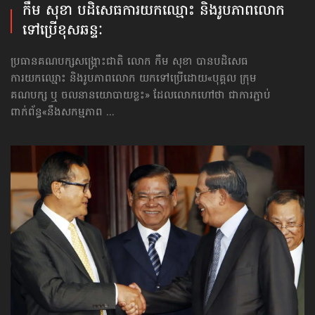
កឹម សុខា បដិសេធ​ការយកឈ្មោះ និង​រូបភាពលោក
ទៅប្រើខុសឆន្ទៈ
ប្រធានគណបក្សសង្គ្រោះជាតិ លោក កឹម សុខា បានបដិសេធ
ការយកឈ្មោះ និងរូបភាពលោក យកទៅប្រើដោយ«បុគ្គល ក្រុម
គណបក្ស ឬ ចលនានយោបាយខ្លះ» ដែលលោកហៅថា ជាការភ្ជាប់
ពាក់ព័ន្ធ«នឹងសកម្មភាព ...