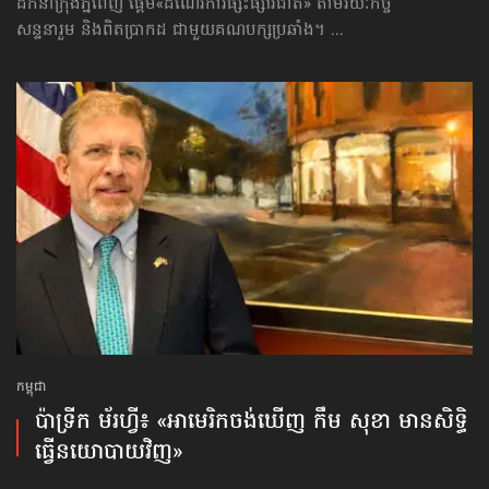
ដឹកនាំក្រុងភ្នំពេញ ផ្ដើម​«ដំណើរការ​ផ្សះផ្សារជាតិ» តាមរយៈ​កិច្ច
សន្ទនារួម និងពិតប្រាកដ ជាមួយគណបក្សប្រឆាំង។ ...
កម្ពុជា
ប៉ាទ្រីក ម័រហ្វី៖ «អាមេរិក​ចង់​ឃើញ​ កឹម សុខា មានសិទ្ធិ​
ធ្វើ​នយោបាយវិញ»