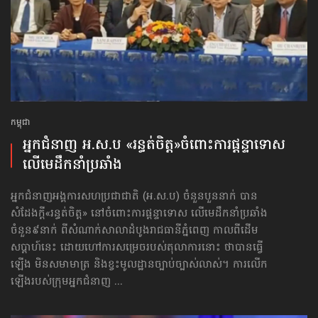
កម្ពុជា
អ្នកជំនាញ អ.ស.ប «រន្ធត់ចិត្ត»​ចំពោះ​ការផ្ដន្ទាទោស​
លើមេដឹកនាំប្រឆាំង
អ្នកជំនាញអង្គការសហប្រជាជាតិ (អ.ស.ប) ចំនួនបួននាក់ បាន
សំដែងក្ដី«រន្ធត់ចិត្ត» នៅចំពោះការផ្ដន្ទាទោស លើ​មេដឹកនាំប្រឆាំង​
ចំនួន៩នាក់ ពីសំណាក់សាលាដំបូងរាជធានីភ្នំពេញ កាលពីដើម
សប្ដាហ៍នេះ ដោយហៅការសម្រេច​របស់តុលាការនោះ ថាបានធ្វើ
ឡើង មិនសមាមាត្រ និងខ្វះមូលដ្ឋានច្បាប់ច្បាស់លាស់។ ការលើក
ឡើងរបស់ក្រុមអ្នកជំនាញ ...