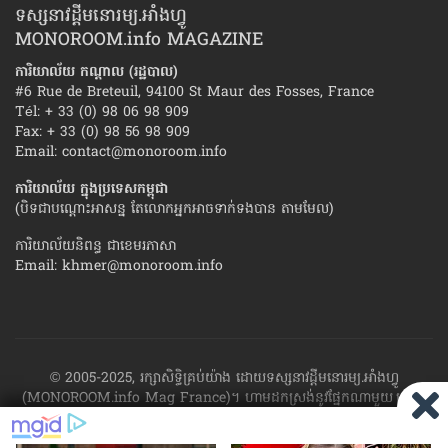
ទស្សនាវដ្ដីមនោរម្យ.អាំងហ្វូ
MONOROOM.info MAGAZINE
ការិយាល័យ កណ្ដាល (រដ្ឋបាល)
#6 Rue de Breteuil, 94100 St Maur des Fosses, France
Tél: + 33 (0) 98 06 98 909
Fax: + 33 (0) 98 56 98 909
Email:
contact@monoroom.info
ការិយាល័យ ក្នុង​ប្រទេស​កម្ពុជា
(បិទជាបណ្ដោះអាសន្ន តែលោកអ្នកអាចទាក់ទងបាន តាមមែល)
ការិយាល័យនិពន្ធ ជាខេមរភាសា
Email:
khmer@monoroom.info
© 2005-2025, រក្សាសិទ្ធិគ្រប់យ៉ាង ដោយទស្សនាវដ្ដី​មនោរម្យ.អាំងហ្វូ
(MONOROOM.info Mag France)។ ហាម​ដក​ស្រង់​នូវ​ផ្នែក​ណា​មួយ​ ឬ​ផ្នែក​
ទាំង​អស់ ​នៃ​ការ​ផ្សាយ​របស់​ទស្សនាវដ្ដី​​មនោរម្យ.អាំងហ្វូ យក​ទៅ​​បោះពុម្ព នៅ
លើក្រដាស ឬតាម​ប្រព័ន្ធ​អេឡិច​ត្រូនិច - ផ្សាយ​តាម​រលក​ធាតុអាកាស ឬតាមប្រព័ន្ធ