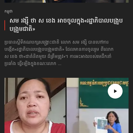
កម្ពុជា
សម រង្ស៊ី ថា ស ខេង អាចចូលក្នុង​«រដ្ឋាភិបាល​បង្រួប
បង្រួមជាតិ»
ប្រធានស្ដីទីគណបក្សសង្គ្រោះជាតិ លោក សម រង្ស៊ី បានហៅការ
បង្កើត​«រដ្ឋាភិបាល​បង្រួបបង្រួមជាតិ» ដែលមាន​ការចូលរួម ពីលោក
ស ខេង ថា«ជាគំនិតមួយ ដ៏ត្រឹមត្រូវ»។ ការអះអាងរបស់មេដឹកនាំ
ប្រឆាំង ធ្វើឡើងក្នុង​ខណៈ​លោក ...