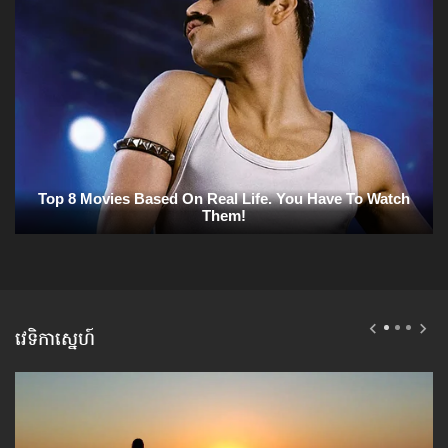
វេទិកាស្នេហ៍