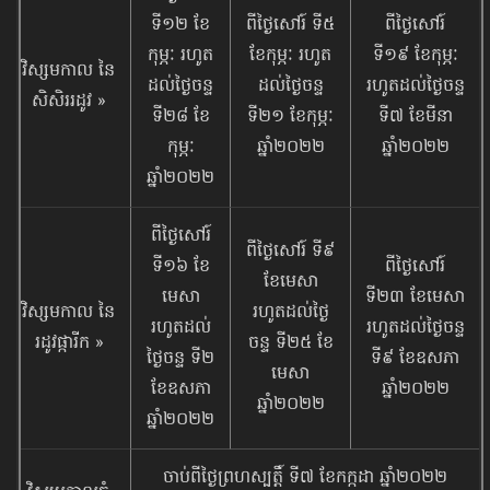
ទី១២ ខែ
ពីថ្ងៃសៅរ៍ ទី៥
ពីថ្ងៃសៅរ៍
កុម្ភៈ រហូត
ខែកុម្ភៈ រហូត
ទី១៩ ខែកុម្ភៈ
វិស្សមកាល នៃ​
ដល់ថ្ងៃចន្ទ
ដល់ថ្ងៃចន្ទ
រហូតដល់ថ្ងៃចន្ទ
សិសិររដូវ »
ទី២៨ ខែ
ទី២១ ខែកុម្ភៈ
ទី៧ ខែមីនា
កុម្ភៈ
ឆ្នាំ២០២២
ឆ្នាំ២០២២
ឆ្នាំ២០២២
ពីថ្ងៃសៅរ៍
ពីថ្ងៃសៅរ៍ ទី៩
ទី១៦ ខែ
ពីថ្ងៃសៅរ៍
ខែមេសា
មេសា
ទី២៣ ខែមេសា
វិស្សមកាល នៃ​
រហូតដល់ថ្ងៃ
រហូតដល់
រហូតដល់ថ្ងៃចន្ទ
រដូវ​ផ្ការីក »
ចន្ទ ទី២៥ ខែ
ថ្ងៃចន្ទ ទី២
ទី៩ ខែឧសភា
មេសា
ខែឧសភា
ឆ្នាំ២០២២
ឆ្នាំ២០២២
ឆ្នាំ២០២២
ចាប់ពីថ្ងៃព្រហស្បត្តិ៍ ទី៧ ខែកក្កដា ឆ្នាំ២០២២