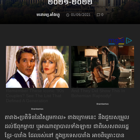
២០២១-២០២២
មនោរម្យ.អាំងហ្វូ
01/09/2021
0
តារាង​«ប្រតិទិន​​នៃវិស្សមកាល» ខាងក្រោមនេះ នឹងជួយសម្រួល
ដល់ឪពុកម្ដាយ ឬអាណាព្យាបាល​ទាំងឡាយ ជាពិសេសពលរដ្ឋ
ខ្មែរ-បារាំង ដែលរស់នៅ ក្នុងប្រទេសបារាំង អាចពិគ្រោះបាន​