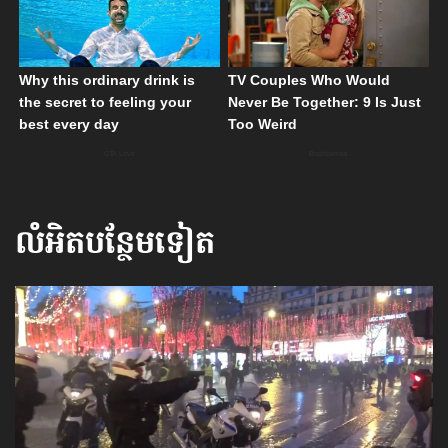
លំអិតបន្ថែមទៀត