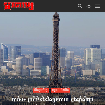
ជីវិតប្រចាំថ្ងៃ
វប្បធម៌ និងជីវិត
បារាំង៖ ប្រតិទិន​​នៃវិស្សមកាល ក្នុងឆ្នាំសិក្សា