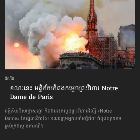
ដំណឹង
ខណៈនេះ អគ្គិភ័យកំពុង​កម្ទេច​ព្រះវិហារ Notre
Dame de Paris
អគ្គិភ័យដ៏សន្ធោសន្ធៅ កំពុងឆេះកម្ទេចព្រះវិហារដ៏ល្បី «Notre
Dame» នៃរដ្ឋធានីប៉ារីស ខណៈក្រុមអ្នកលត់អគ្គិភ័យ កំពុងព្យាយាម
គ្រប់គ្រងស្ថានការណ៍។