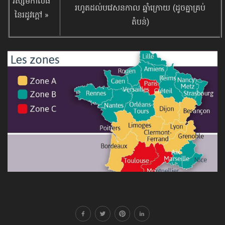
វិស្សមកាលធំ
រហូតដល់​បវេសនកាល ​ឆ្នាំក្រោយ (ដូចគ្នាគ្រប់
នៃ​រដូវក្ដៅ »
តំបន់)