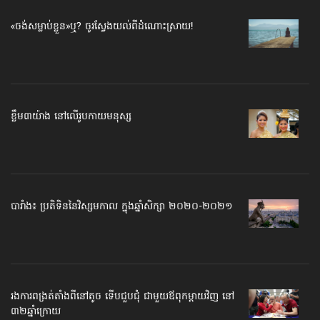
«ចង់​សម្លាប់​ខ្លួន​»ឬ? ចូរ​ស្វែង​​យល់​ពី​​ដំណោះស្រាយ!
ខ្លឹម៣យ៉ាង នៅលើរូបកាយមនុស្ស
បារាំង៖ ប្រតិទិន​​នៃវិស្សមកាល ក្នុងឆ្នាំសិក្សា ២០២០-២០២១
រងការពង្រត់តាំងពីនៅតូច ទើប​ជួបជុំ​ ជាមួយ​ឪពុកម្ដាយ​វិញ​ នៅ​
៣២ឆ្នាំ​ក្រោយ