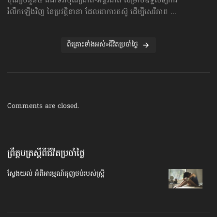
បុណ្យចំនួន៥ គឺជាទិវាបុណ្យជាតិ-អន្តរជាតិ សម្រាប់ឧទ្ទិស​ឲ្យការ
រំលឹក​ឡើងវិញ នៃប្រវត្តិនានា ដែលជាការតស៊ូ ដើម្បីសេរីភាព ...
ពិគ្រោះទាំងអស់»ជីវិតប្រចាំថ្ងៃ
Comments are closed.
ព្រឹត្តបត្រស្ដីពីជីវិតប្រចាំថ្ងៃ
ស្វែង​យល់​ អំពី​អារម្មណ៍​ធុញថប់​របស់​ស្ត្រី