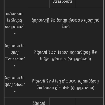
Strasbourg
បវេសនកាល
នៃ​​សិស្សា​នុ
ថ្ងៃព្រហស្បត្តិ៍ ទី២ ខែកញ្ញា ឆ្នាំ២០២១ (ដូចគ្នាគ្រប់
សិស្ស​ទាំងអស់
តំបន់)
»
វិស្សមកាល នៃ
បុណ្យ
ពីថ្ងៃសៅរ៍ ទី២៣ ខែតុលា រហូតដល់ថ្ងៃចន្ទ ទី៨
“Toussaint”
ខែវិច្ឆិកា ឆ្នាំ២០២១ (ដូចគ្នាគ្រប់តំបន់)
»
វិស្សមកាល នៃ
ពីថ្ងៃសៅរ៍ ទី១៨ ខែធ្នូ ឆ្នាំ២០២១ រហូតដល់ថ្ងៃចន្ទ
បុណ្យ “Noël”
ទី៣ ខែមករា ឆ្នាំ២០២២ (ដូចគ្នាគ្រប់តំបន់)
»
ពីថ្ងៃសៅរ៍