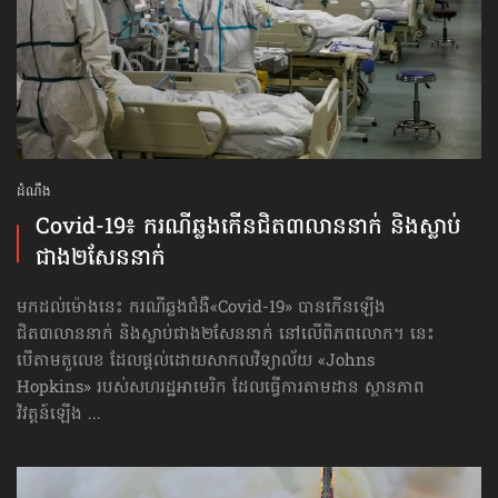
ដំណឹង
Covid-19៖ ករណីឆ្លង​កើន​ជិត​៣លាន​​នាក់ និង​ស្លាប់​
ជាង២សែន​នាក់
មកដល់ម៉ោងនេះ ករណីឆ្លងជំងឺ«Covid-19» បានកើនឡើង
ជិត៣លាននាក់ និង​ស្លាប់​ជាង២សែន​នាក់ នៅលើពិភពលោក។​ នេះ
បើតាមតួលេខ ដែលផ្ដល់ដោយសាកលវិទ្យាល័យ «Johns
Hopkins» របស់សហរដ្ឋអាមេរិក ដែលធ្វើការតាមដាន ស្ថានភាព
វិវត្តន៍ឡើង ...