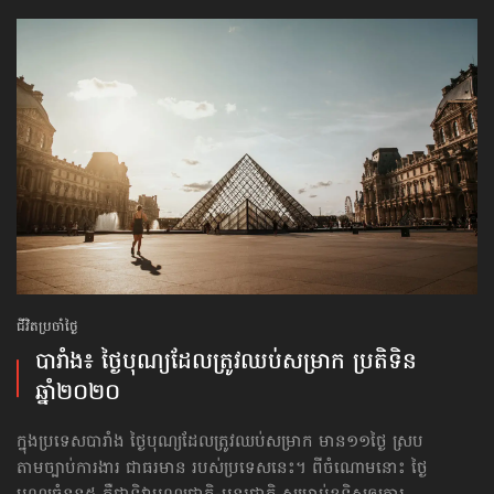
ជីវិតប្រចាំថ្ងៃ
បារាំង៖ ថ្ងៃបុណ្យ​ដែល​ត្រូវ​ឈប់​សម្រាក ប្រតិទិន​
ឆ្នាំ២០២០
ក្នុងប្រទេសបារាំង ថ្ងៃបុណ្យ​ដែល​ត្រូវ​ឈប់​សម្រាក មាន១១ថ្ងៃ ស្រប
តាមច្បាប់ការងារ ជាធរមាន របស់ប្រទេសនេះ។ ពីចំណោមនោះ ថ្ងៃ