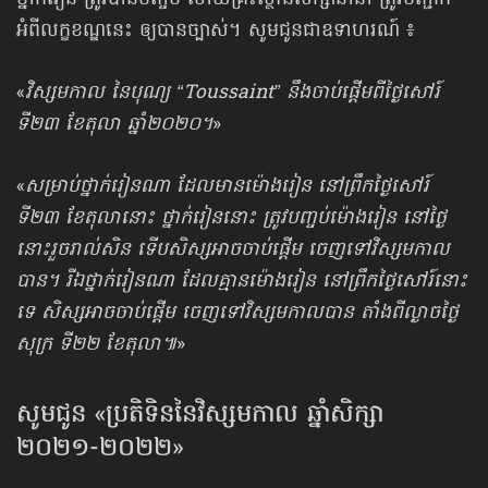
ថ្នាក់រៀន ត្រូវបាន​បញ្ចប់ ហើយគ្រឹះស្ថានសិក្សានានា ត្រូវបញ្ជាក់
អំពីលក្ខខណ្ឌនេះ ឲ្យបានច្បាស់។ សូមជូនជាឧទាហរណ៍ ៖
«
វិស្សមកាល នៃបុណ្យ “Toussaint” នឹងចាប់ផ្ដើមពីថ្ងៃសៅរ៍
ទី២៣ ខែតុលា ឆ្នាំ២០២០។
»
«
សម្រាប់ថ្នាក់រៀនណា ដែលមានម៉ោងរៀន នៅព្រឹកថ្ងៃសៅរ៍
ទី២៣ ខែតុលានោះ ថ្នាក់រៀន​នោះ ត្រូវបញ្ចប់ម៉ោងរៀន នៅថ្ងៃ
នោះរួចរាល់សិន ទើបសិស្ស​អាចចាប់ផ្ដើម ចេញទៅ​វិស្សមកាល
បាន។ រីឯថ្នាក់រៀនណា ដែលគ្មានម៉ោងរៀន នៅព្រឹកថ្ងៃសៅរ៍នោះ
ទេ សិស្ស​អាច​ចាប់ផ្ដើម ចេញទៅវិស្សមកាលបាន តាំងពីល្ងាចថ្ងៃ
សុក្រ ទី២២ ខែតុលា៕
»
សូមជូន «ប្រតិទិន​​នៃវិស្សមកាល ឆ្នាំសិក្សា
២០២១-២០២២»