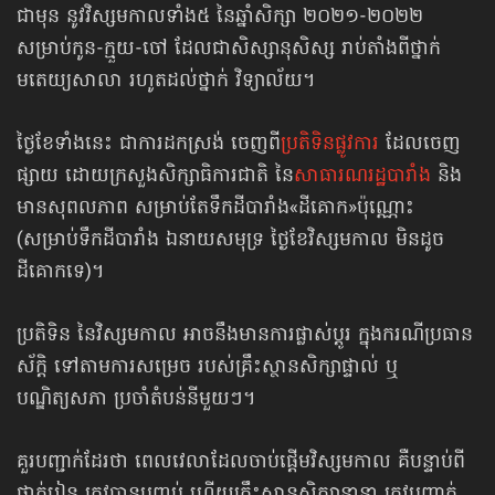
ជាមុន នូវវិស្សមកាល​ទាំង៥ នៃឆ្នាំសិក្សា ២០២១-២០២២
សម្រាប់កូន-ក្មួយ-ចៅ ដែលជា​សិស្សានុសិស្ស រាប់តាំង​ពីថ្នាក់
មតេយ្យសាលា រហូតដល់ថ្នាក់ ​វិទ្យាល័យ។
ថ្ងៃខែទាំងនេះ ជាការដកស្រង់ ចេញពី
ប្រតិទិនផ្លូវការ
ដែលចេញ
ផ្សាយ ដោយក្រសួងសិក្សាធិការជាតិ នៃ
សាធារណរដ្ឋបារាំង
និង
មានសុពលភាព សម្រាប់តែទឹកដីបារាំង​«ដីគោក»​ប៉ុណ្ណោះ
(សម្រាប់ទឹកដីបារាំង ឯនាយសមុទ្រ ថ្ងៃខែវិស្សមកាល មិនដូច
ដីគោកទេ)។
ប្រតិទិន នៃវិស្សមកាល អាចនឹងមានការផ្លាស់ប្ដូរ ក្នុងករណីប្រធាន
ស័ក្ដិ ទៅតាម​ការសម្រេច របស់គ្រឹះស្ថានសិក្សាផ្ទាល់ ឬ
បណ្ឌិត្យសភា ប្រចាំតំបន់នីមួយៗ។
គួរបញ្ជាក់ដែរថា ពេលវេលា​ដែលចាប់ផ្ដើមវិស្សមកាល គឺបន្ទាប់ពី