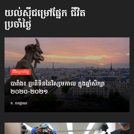
យល់ស៊ីជម្រៅផ្នែក
ជីវិត
ប្រចាំថ្ងៃ
ជីវិតប្រចាំថ្ងៃ
បារាំង៖ ប្រតិទិន​​នៃវិស្សមកាល ក្នុងឆ្នាំសិក្សា
២០២០-២០២១
ក. កល្យាណ