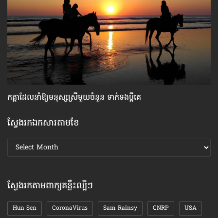
កត្តា​ដែលនាំឱ្យ​មនុស្សស្រី​មួយចំនួន ទាក់ទង​ប្តីគេ
៦ច
ស្វែងរកឯកសារតាមខែ
ស្វែងរក
ឯកសារ
តាមខែ
ស្វែងរកតាមពាក្យគន្លឹះល្បីៗ
Hun Sen
CoronaVirus
Sam Rainsy
CNRP
USA