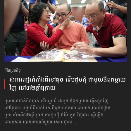
ជីវិតប្រចាំថ្ងៃ
រងការពង្រត់តាំងពីនៅតូច ទើប​ជួបជុំ​ ជាមួយ​ឪពុកម្ដាយ​
វិញ​ នៅ​៣២ឆ្នាំ​ក្រោយ
បុរសជនជាតិចិនម្នាក់ ទើប​ជួបជុំ​ ជាមួយឪពុកម្ដាយបង្កើតខ្លួនវិញ
នៅថ្ងៃនេះ បន្ទាប់ពីបានបែក ពីអ្នកមានគុណ ដោយការចាប់ពង្រត់
មួយ តាំងពី៣២ឆ្នាំមុន។ ការជួបជុំ ឪម៉ែ-កូន វិញនេះ ធ្វើឡើង
ដោយសារ របាយការណ៍មួយរបស់​អាជ្ញាធរ ...