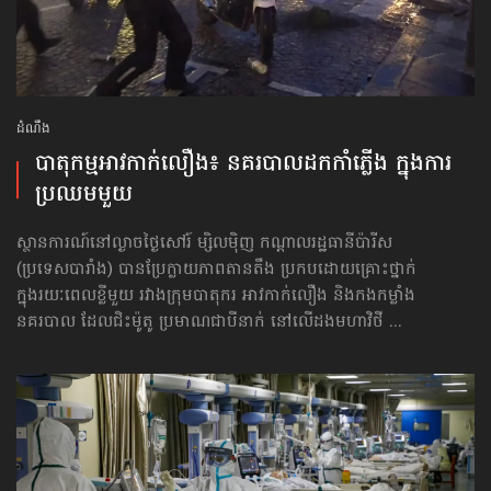
ដំណឹង
បាតុកម្មអាវកាក់លឿង៖ នគរបាល​ដក​កាំភ្លើង ក្នុង​ការ​
ប្រឈម​មួយ
ស្ថានការណ៍នៅល្ងាចថ្ងៃសៅរ៍ ម្សិលម៉ិញ កណ្ដាលរដ្ឋធានីប៉ារីស
(ប្រទេសបារាំង) បានប្រែក្លាយភាពតានតឹង ប្រកបដោយគ្រោះថ្នាក់
ក្នុងរយៈពេលខ្លីមួយ រវាងក្រុមបាតុករ អាវកាក់លឿង និងកងកម្លាំង
នគរបាល ដែលជិះម៉ូតូ ប្រមាណជាបីនាក់ នៅលើដងមហាវិថី ...