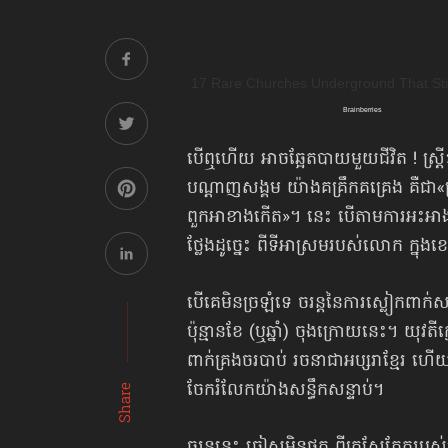
បើឮហើយ អាចឆ្អែតបាយមួយជីវិត ! ស្ត្
បណ្ដាញសង្គម យ៉ាងគគ្រឹកគគ្រេង គឺជា
ពួកអាខាងកើត»។ នេះ បើតាមការអះអាងរ
ថ្លែងដូច្នេះ ពីទីអាស្រមរបស់លោក ក្នុង
បើគេមិនច្រឡំទេ ចរន្ដនៃការស្លៀកពាក់សម្
ប៉ុន្មានខែ (ឬឆ្នាំ) ចុងក្រោយនេះ។ យុវត
ពាក់គ្រងចរបាប់ រចនាជាអប្សរាខ្មែរ 
ចែករំលែក​យ៉ាងសន្ធឹកសន្ទាប់។
Share
ចរន្ដនេះ ចៀសមិនផុត ពីក្រសែភ្នែក​របស់