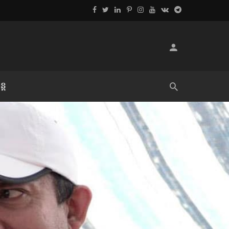
្ដ
លិខិតប្រិយមិត្ត៖ «អំពីទោសៈ»