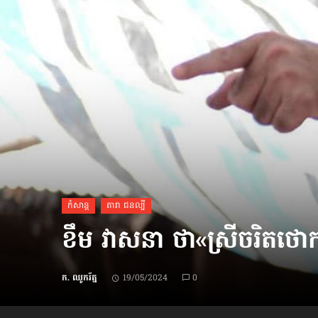
ប្រពៃណី​«ដេញប្រុស»
អឹមបាពេ ប្រកាសជាផ្លូវការ
ចាកចេញពីក្រុម ប៉ារីស
ថើបមាត់ ៖ ក្រុមកីឡាការិនី​
ផ្អាកលេង​​បើប្រធានសហព័ន្ធ​
មិនលាឈប់
កំសាន្ដ
តារា ជនល្បី
ខឹម វាសនា ថា«ស្រីចរិតថោក
ក. ឈូករ័ត្ន
19/05/2024
0