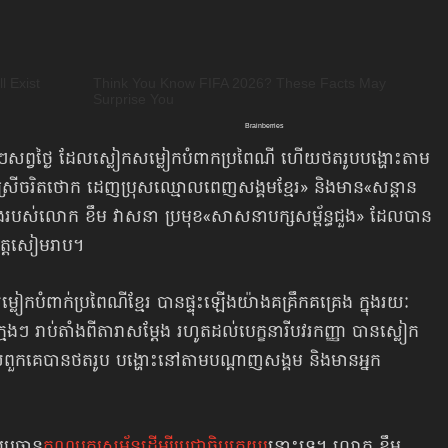
រីៗសព្វថ្ងៃ ដែលស្លៀកសម្លៀកបំពាកប្រពៃណី ហើយថតរូបបង្ហោះតាម
«ស្រីចរិតថោក ដេញប្រុសឈ្មោលពេញសង្គមខ្មែរ» និងមាន​«សន្ដាន
បស់លោក ខឹម វាសនា ប្រមុខ​«សាសនា​បក្សសម្ព័ន្ធជួង» ដែលបាន
ខេត្តសៀមរាប។
លៀកបំពាក់ប្រពៃណីខ្មែរ បានផ្ទុះឡើងយ៉ាងគគ្រឹកគគ្រេង ក្នុងរយៈ
ីក្មេងៗ រាប់តាំងពីតារាសម្ដែង រហូតដល់បេក្ខនារីបវរកញ្ញា បានស្លៀក
ហើយពួកគេបានថតរូប បង្ហោះនៅតាមបណ្ដាញសង្គម និងមានអ្នក
ប្រធាន
គណបក្សសម្ព័ន្ធដើម្បីប្រជាធិបតេយ្យ
នោះទេ។ លោក ខឹម