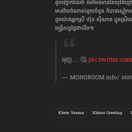
គួរបញ្ជាក់ដែរថា មិនមែនមានតែយុវតីក្មេងៗ
មានវ័យចំណាស់មួយចំនួន ក៏បានស្លៀកស
ដូចយ៉ាងអ្នកស្រី ហ៊ុន ស៊ីណាត ប្អូនស
មន្ត្រីសព្វថ្ងៃជាដើម៕
អុញ… 🤔
pic.twitter.c
— MONOROOM.info/ មនោរម
Khem Veasna
Khmer Greeting