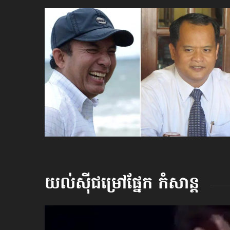
យល់ស៊ីជម្រៅផ្នែក
កំសាន្ដ