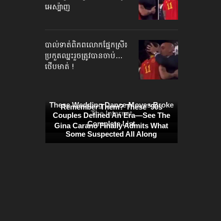
អេស្ប៉ាញ
បាល់ទាត់​ពិភពលោក​ផ្នែកស្រី៖
ប្រកួតឈ្នះរួច​ត្រូវបានចាប់…
ថើបមាត់ !