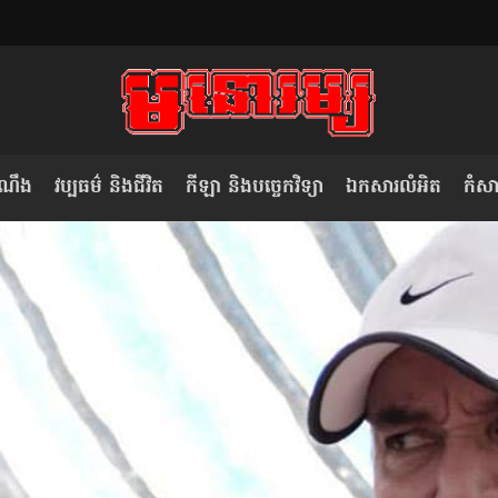
ំណឹង
វប្បធម៌ និងជីវិត
កីឡា និងបច្ចេកវិទ្យា
ឯកសារលំអិត
កំសាន
សម រង្ស៊ី៖ កម្ពុជាគួរមើលគំរូ​តាម​
លិខិតប្រិយមិត្ត៖ «កាមតណ្ហា​
វៀតណាម ក្នុង​ការប្តូរ​មេដឹកនាំ របស់​
មនុស្ស»
ខ្លួន