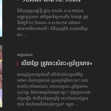
១៤មេសា ម៉ោង​១៥ៈ១២​នាទី
ពិធីបុណ្យចូលឆ្នាំថ្មី ឆ្នាំកុរ ឯកស័ក ព.ស.២៥៦៣
សង្ក្រាន្តចូលមក នៅថ្ងៃអាទិត្យ១០កើត ខែចេត្រ ត្រូវ
នឹងថ្ងៃទី១៤ ខែមេសា គ.ស.២០១៩ នៅវេលា
ម៉ោង១៥​និង​១២នាទី។ ពិធីបុណ្យដ៏ធំ របស់ជាតិខ្មែរ
នេះ ...
ទំនៀមទំលាប់
បើ​ជា​ខ្មែរ ត្រូវ​ចេះ​សំពះ«ប្រាំ​ប្រភេទ»
ពលរដ្ឋខ្មែរមានប្រពៃណី លើកដៃសំពះគ្នាទៅវិញ
ទៅមក មិនថាក្មេងចាស់ ប្រុស​ឬ​ក៏​ស្រី​នោះ​ទេ។ រាល់
ការសំពះទាំងអស់នោះ វាមានលក្ខណៈ«ប្រាំ​ប្រភេទ»
ខុសៗគ្នា និងមានអត្ថន័យផ្សេងៗគ្នា។ ប៉ុន្តែចូរចោទជា
សំនួរឡើង ថាតើកូនខ្មែរសព្វថ្ងៃ ចេះសំពរបានប៉ុន្មាន
យ៉ាង និងហ៊ានលើកដៃសំពះឬទេ? កម្ពុជា ...