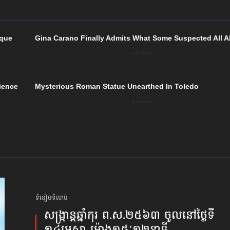
ទំនៀមទំលាប់
សង្ក្រាន្តឆ្នាំកុរ ព.ស.២៥៦៣ ចូលនៅ​ថ្ងៃទី​