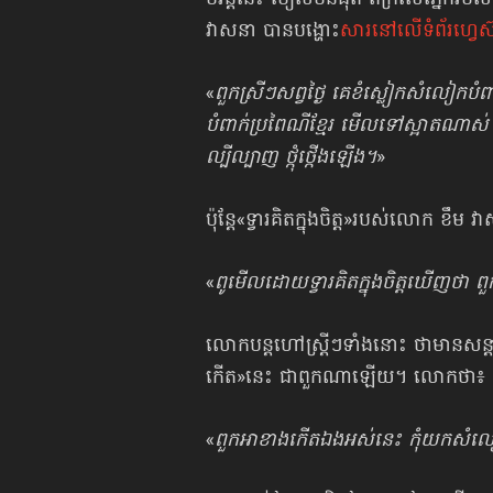
វាសនា បានបង្ហោះ
សារនៅលើទំព័រហ្វេស
«
ពួកស្រីៗសព្វថ្ងៃ គេខំស្លៀកសំលៀកប
បំពាក់ប្រពៃណីខ្មែរ មើលទៅស្អាតណាស់ 
ល្បីល្បាញ ថ្កុំថ្កើងឡើង។
»
ប៉ុន្តែ«ទ្វារគិតក្នុងចិត្ត»របស់លោក ខ
«
ពូមើលដោយទ្វារគិត​ក្នុងចិត្តឃើញថា
លោកបន្តហៅស្ត្រីៗទាំងនោះ ថាមានសន្
កើត»នេះ ជាពួកណាឡើយ។ លោកថា៖
«
ពួកអាខាងកើតឯងអស់នេះ កុំយកសំលៀកប