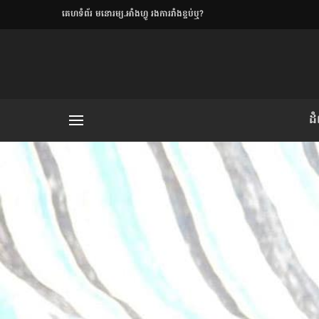
​គេហទំព័រ មនោរម្យ.អាំងហ្វូ រងការរាំងខ្ទប់ឬ?
ិយមិត្ត
ដ
យមិត្ត៖ «កាមតណ្ហា​
លិខិតប្រិយមិត្ត៖ «អំពីទោសៈ»
រថ្មីចុងក្រោយ
ខឹម វាសនា ថា«ស្រី
ចរិតថោក»​ស្លៀកពាក់