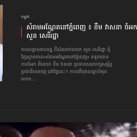
កម្ពុជា
សំរាមអណ្ដែតនៅភ្នំពេញ ៖ ខឹម វាសនា ចំអក
សួន សេរីរដ្ឋា
ការបន្ទោសពលរដ្ឋ ពីសំណាក់លោក សួន សេរីរដ្ឋា ជុំ
វិញស្ថានភាព«សំរាមអណ្ដែតនៅភ្នំពេញ» ទទួលបាន
ការចំអក ពីលោក ខឹម វាសនា ប្រធានគណបក្សសម្ព័ន្ធ
ប្រជាធិបតេយ្យ នៅថ្ងៃនេះ។ កាលពីចុងសប្ដាហ៍មុន
លោក ...