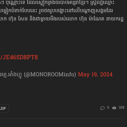
 ប៉ុណ្ណោះទេ ដែលស្លៀកគ្រងចរបាប់អប្សរាខ្មែរ។ ស្ត្រីល្បីឈ្មោះ​
ម្លៀកបំពាក់បែបនេះ រួចថតរូបបង្ហោះនៅលើបណ្ដាញសង្គមដែរ
្រីលោក ហ៊ុន សែន និងជាម្ដាយមីងរបស់លោក ហ៊ុន ម៉ាណែត នាយករដ្ឋ
om/JE465D8PT8
្យ.អាំងហ្វូ (@MONOROOMinfo)
May 19, 2024
0
338
LDP