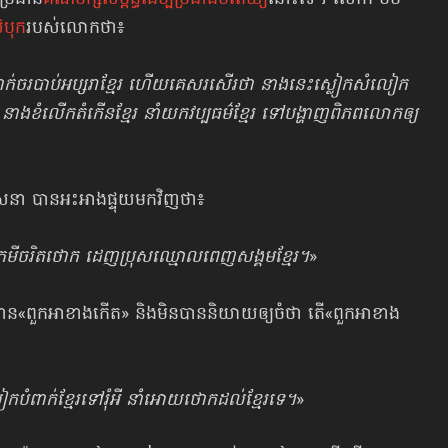
៊បុក
របស់លោកថា៖
ំពាក់​ចរបាប់អប្សរាខ្មែរ ហើយគេសរសើរថា នាងនេះស្លៀកសំលៀក
នាងខំលើកតំកើនខ្មែរ នាំយកវប្បធម៌ខ្មែរ ទៅបង្ហាញពិភពលោកឲ្យ
ឹម វាសនា បានអះអាងផ្ទុយមកវិញថា៖
 ពួកមីចរិតថោក ដេញប្រុសឈ្មោលពេញសង្គមខ្មែរ។
»
ដាន«ពួកអាខាងកើត» និងមិនបាននិយាយឲ្យចំថា តើ«ពួកអាខាង
ំពាក់ខ្មែរទៅរុំអី នាំអោយថោកដល់ខ្មែរទេ។
»