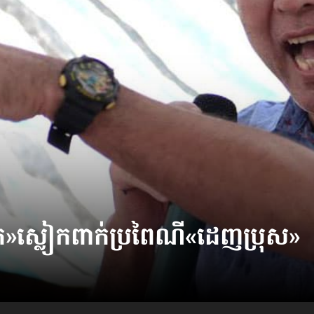
»​ស្លៀកពាក់ប្រពៃណី​«ដេញប្រុស»