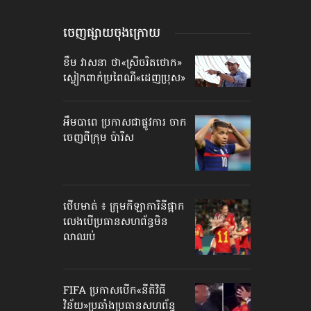
ចេញផ្សាយចុងក្រោយ
ខឹម វាសនា ថា«ស្រីចរិតថោក»​
ស្លៀកពាក់ប្រពៃណី​«ដេញប្រុស»
អឹមបាពេ ប្រកាសជាផ្លូវការ ចាក
ចេញពីក្រុម ប៉ារីស
ថើបមាត់ ៖ ក្រុមកីឡាការិនី​ផ្អាក
លេង​​បើប្រធានសហព័ន្ធ​មិន
លាឈប់
FIFA ប្រកាសបើក​«នីតិវិធី
វិន័យ»​ប្រឆាំងប្រធានសហព័ន្ធ​