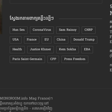
ឯកសារ
ទ
តាមខែ
ស្វែងរកតាមពាក្យគន្លឹះល្បីៗ
ក
#
Hun Sen
CoronaVirus
Sam Rainsy
CNRP
T
F
USA
France
EU
China
Donald Trump
ហេតុផល៧យ៉ាង ដែល​ឈាន​ដល់​ការ«លែងលះ»
វិធីសាស្រ្
E
បាក់​ស្នេហ
Health
Justice Khmer
Kem Sokha
EBA
ក
(
Paris Saint-Germain
CPP
Press Freedom
ក
E
ាំងហ្វូ (MONOROOM.info Mag France)។
ដ្ដី​​មនោរម្យ.អាំងហ្វូ យក​ទៅ​​បោះពុម្ព នៅ
តាមប្រព័ន្ធអេឡិចត្រូនិច - សរសេរ​ឡើង​វិញ