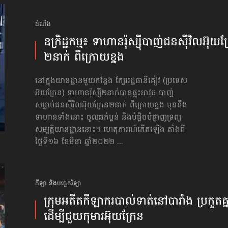
ដំណឹង
ឧក្រិដ្ឋកម្ម៖ ទាហានរ៉ុស្ស៊ី​បាញ់​ជនស៊ីវិលអ៊ុយក្
២នាក់ ពីក្រោយខ្នង
នៅក្នុងយានដ្ឋានមួយកន្លែង ក្បែររដ្ឋធានីគៀវ (ប្រទេស
អ៊ុយក្រែន) ទាហានរ៉ុស្ស៊ី២នាក់បានផ្ទុះអាវុធ​ បាញ់
សម្លាប់​ជនស៊ីវិលអ៊ុយក្រែន២នាក់ ពីក្រោយខ្នង មុននឹង
ទាហានទាំងនោះ ចូលឆក់ប្លន់ និងបំផ្លិចបំផ្លាញ​ទ្រព្យ
សម្បត្តិ​យានដ្ឋាននោះ។ ហេតុការណ៍កើតឡើង តាំងពី
ថ្ងៃទី១៦ ខែមិនា ឆ្នាំ២០២២ ...
កីឡា និងបច្ចេកវិទ្យា
ក្រុមអតីត​កីឡាករបាល់ទាត់​នៅបារាំង ប្រកួតគ្ន
ដើម្បីជួយ​កុមារ​អ៊ុយក្រែន