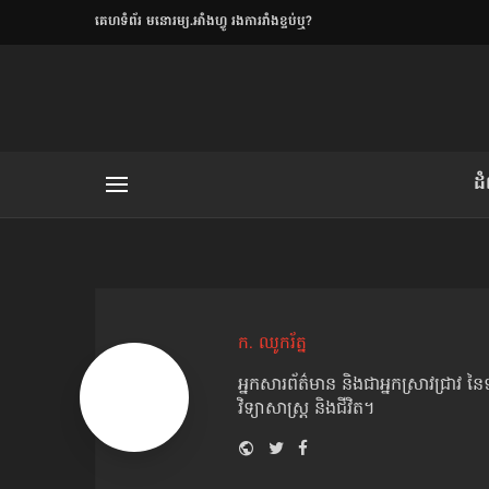
​គេហទំព័រ មនោរម្យ.អាំងហ្វូ រងការរាំងខ្ទប់ឬ?
ិយមិត្ត
ដ
យមិត្ត៖ «កាមតណ្ហា​
លិខិតប្រិយមិត្ត៖ «អំពីទោសៈ»
ក. ឈូករ័ត្ន
អ្នកសារព័ត៌មាន និងជាអ្នកស្រាវជ្រាវ នៃ
រថ្មីចុងក្រោយ
វិទ្យាសាស្ត្រ និងជីវិត។
ខឹម វាសនា ថា«ស្រី
Website
Twitter
Facebook
Youtube
ចរិតថោក»​ស្លៀកពាក់