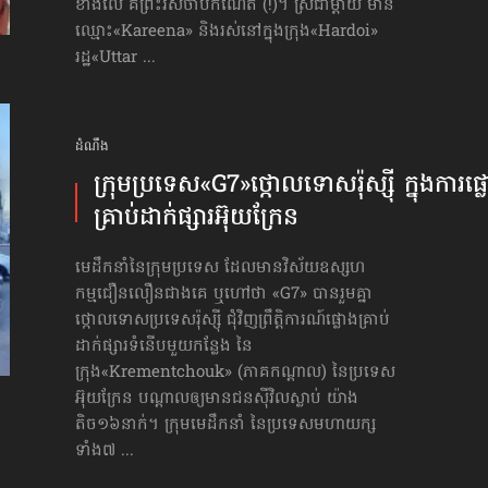
ខាងលើ គឺព្រះរស់ចាប់កំណើត (!)។ ស្រីជាម្ដាយ មាន
ឈ្មោះ«Kareena» និងរស់នៅក្នុងក្រុង«Hardoi»
រដ្ឋ«Uttar ...
ដំណឹង
ក្រុមប្រទេស​«G7»​ថ្កោលទោស​រ៉ុស្ស៊ី ក្នុងការផ្
គ្រាប់​ដាក់ផ្សារ​អ៊ុយក្រែន
មេដឹកនាំនៃក្រុមប្រទេស ដែលមានវិស័យឧស្សហ
កម្មជឿនលឿនជាងគេ ឬហៅថា «G7» បានរួមគ្នា
ថ្កោលទោសប្រទេសរ៉ុស្ស៊ី ជុំវិញព្រឹត្តិការណ៍ផ្លោងគ្រាប់
ដាក់ផ្សារទំនើបមួយកន្លែង នៃ
ក្រុង«Krementchouk» (ភាគកណ្ដាល) នៃប្រទេស
អ៊ុយក្រែន បណ្ដាលឲ្យមានជនស៊ីវិលស្លាប់ យ៉ាង
តិច១៦នាក់។ ក្រុមមេដឹកនាំ នៃប្រទេសមហាយក្ស
ទាំង៧ ...