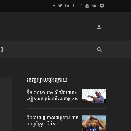
្ដ
លិខិតប្រិយមិត្ត៖ «អំពីទោសៈ»
ចេញផ្សាយចុងក្រោយ
ខឹម វាសនា ថា«ស្រីចរិតថោក»​
ស្លៀកពាក់ប្រពៃណី​«ដេញប្រុស»
អឹមបាពេ ប្រកាសជាផ្លូវការ ចាក
ចេញពីក្រុម ប៉ារីស