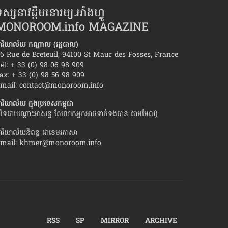
ស្សនាវដ្ដីមនោរម្យ.អាំងហ្វូ
MONOROOM.info MAGAZINE
ារិយាល័យ កណ្ដាល (រដ្ឋបាល)
6 Rue de Breteuil, 94100 St Maur des Fosses, France
él: + 33 (0) 98 06 98 909
ax: + 33 (0) 98 56 98 909
ត​រំដោះ​ខ្លួន ពី​ការឈឺចាប់​ដោយ​សារ​បែក​
វិធីសាស្រ្តយកឈ្នះ​ចិត
mail:
contact@monoroom.info
ា
ារិយាល័យ ក្នុង​ប្រទេស​កម្ពុជា
បិទជាបណ្ដោះអាសន្ន តែលោកអ្នកអាចទាក់ទងបាន តាមមែល)
ារិយាល័យនិពន្ធ ជាខេមរភាសា
mail:
khmer@monoroom.info
RSS
SP
MIRROR
ARCHIVE