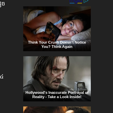
ដូច
ង៤