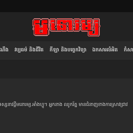
ំណឹង
វប្បធម៌ និងជីវិត
កីឡា និងបច្ចេកវិទ្យា
ឯកសារលំអិត
កំសាន
សម រង្ស៊ី៖ កម្ពុជាគួរមើលគំរូ​តាម​
លិខិតប្រិយមិត្ត៖ «កាមតណ្ហា​
វៀតណាម ក្នុង​ការប្តូរ​មេដឹកនាំ របស់​
មនុស្ស»
ខ្លួន
ទស្សនាវដ្ដីមនោរម្យ.អាំងហ្វូ។ អ្នកនាង ឈូករ័ត្ន មានជំនាញខាងការស្រាវជ្រាវ