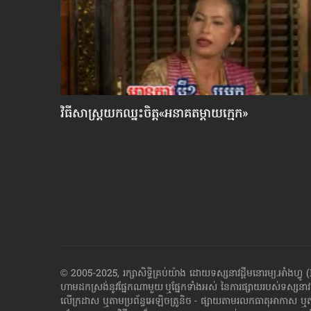
បែក​
វិធីសាស្រ្តយកឈ្នះ​ចិត្ត«អនាគតម្តាយក្មេក»
© 2005-2025, រក្សាសិទ្ធិគ្រប់យ៉ាង ដោយទស្សនាវដ្ដី​មនោរម្យ.អ
ហាម​ដក​ស្រង់​នូវ​ផ្នែក​ណា​មួយ​ ឬ​ផ្នែក​ទាំង​អស់ ​នៃ​ការ​ផ្សាយ​របស់​ទស្សនាវ
លើក្រដាស ឬតាម​ប្រព័ន្ធ​អេឡិច​ត្រូនិច - ផ្សាយ​តាម​រលក​ធាតុអាកាស ឬ