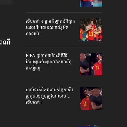
ថើបមាត់ ៖ ក្រុមកីឡាការិនី​ផ្អាក
លេង​​បើប្រធានសហព័ន្ធ​មិន
លាឈប់
ៃណី​
FIFA ប្រកាសបើក​«នីតិវិធី
វិន័យ»​ប្រឆាំងប្រធានសហព័ន្ធ​
អេស្ប៉ាញ
បាល់ទាត់​ពិភពលោក​ផ្នែកស្រី៖
ប្រកួតឈ្នះរួច​ត្រូវបានចាប់…
ថើបមាត់ !