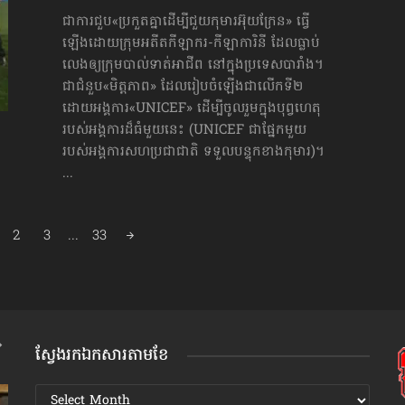
ជាការជួប«ប្រកួតគ្នា​ដើម្បីជួយ​កុមារ​អ៊ុយក្រែន» ធ្វើ
ឡើងដោយក្រុមអតីតកីឡាករ-កីឡាការិនី ដែលធ្លាប់
លេង​ឲ្យក្រុមបាល់ទាត់អាជីព នៅក្នុងប្រទេសបារាំង។
ជាជំនួប«មិត្តភាព» ដែលរៀបចំឡើងជាលើកទី២
ដោយអង្គការ«UNICEF» ដើម្បីចូលរួមក្នុងបុព្វហេតុ
របស់អង្គការដ៏ធំមួយនេះ (UNICEF ជាផ្នែកមួយ
របស់អង្គការសហប្រជាជាតិ ទទួលបន្ទុកខាងកុមារ)។
...
2
3
...
33
ស្វែងរកឯកសារតាមខែ
ស្វែងរក