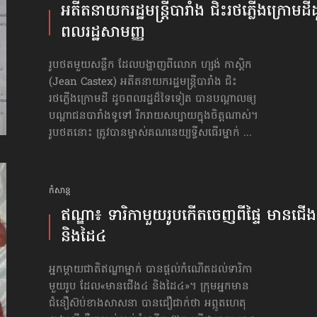
អតីត​នាយករដ្ឋមន្ត្រី​បារាំង ជិះរថភ្លើង​ក្រោមដី​
ពលរដ្ឋ​សាមញ្ញ
រូបថតមួយសន្លឹក ដែលបង្ហាញពីលោក ហ្សង់ កាស្ដិក
(Jean Castex) អតីត​នាយករដ្ឋមន្ត្រី​បារាំង ជិះ
រថភ្លើងក្រោមដី ដូចពលរដ្ឋដ៏ទៃទៀត បានបណ្ដាលឲ្យ
បណ្ដាជនបារាំងទូទៅ រីករាយសប្បាយក្នុងចិត្តណាស់។
រូបថតនោះ ត្រូវបានម្ចាស់គណនេយ្យទ្វីសធើរម្នាក់ ...
កំសាន្ដ
ឥណ្ឌា៖ ទារិកាមួយរូប​កើតចេញពីផ្ទៃ មានជើ
និងដៃ៤
អ្នកម្ដាយជាតិឥណ្ឌាម្នាក់ បានផ្ដល់កំណើត​ដល់ទារិកា
មួយរូប ដែល«មានជើង៤ និងដៃ៤»។ ក្រុមអ្នកមាន
ជំនឿស៊ប់ខាងសាសនា បានជឿជាក់ថា អព្ភូតហេតុ