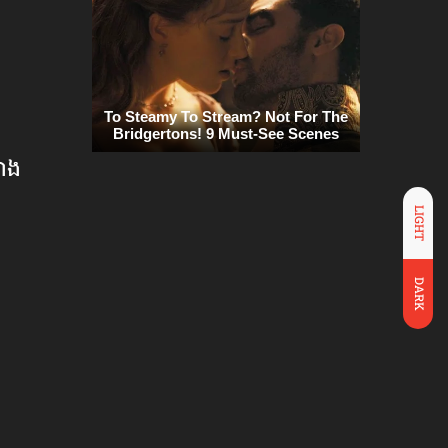
លោង
LIGHT
DARK