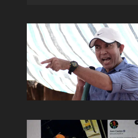
ប្រពៃណី​«ដេញប្រុស»
អឹមបាពេ ប្រកាសជាផ្លូវការ
ចាកចេញពីក្រុម ប៉ារីស
ថើបមាត់ ៖ ក្រុមកីឡាការិនី​
ផ្អាកលេង​​បើប្រធានសហព័ន្ធ​
មិនលាឈប់