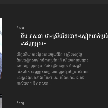
កំសាន្ដ
ខឹម វាសនា ថា«ស្រីចរិតថោក»​ស្លៀកពាក់ប្រព
«ដេញប្រុស»
បើឮហើយ អាចឆ្អែតបាយមួយជីវិត ! ស្ត្រីៗសព្វថ្ងៃ
ដែលស្លៀកសម្លៀកបំពាកប្រពៃណី ហើយថតរូបបង្ហោះ
តាមបណ្ដាញសង្គម យ៉ាងគគ្រឹកគគ្រេង គឺជា«ស្រី
ចរិតថោក ដេញប្រុសឈ្មោលពេញសង្គមខ្មែរ» និងមាន​
«សន្ដានពួកអាខាងកើត»។ នេះ បើតាមការអះអាង
របស់លោក ខឹម វាសនា ...
កំសាន្ដ