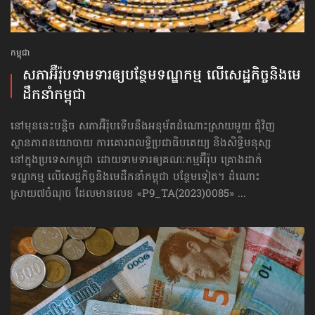
កម្ពុជា
សភាអ៊ឺរ៉ុបទាមទារ​ឲ្យបន្ថែម​ទណ្ឌកម្ម លើសេដ្ឋកិច្ច​និងមេ
ដឹកនាំកម្ពុជា
នៅមុននេះបន្តិច សភាអ៊ឺរ៉ុបទើបនឹងអនុម័តដំណោះស្រាយមួយ ជុំវិញ
ស្ថានភាពនយោបាយ ការគោរព​លទ្ធិ​ប្រជាធិបតេយ្យ និងសិទ្ធិមនុស្ស
នៅក្នុងប្រទេសកម្ពុជា ដោយទាមទារឲ្យគណៈកម្មអ៊ឺរ៉ុប គ្រោងដាក់​
ទណ្ឌកម្ម លើសេដ្ឋកិច្ច​និងមេដឹកនាំកម្ពុជា បន្ថែមទៀត។ ដំណោះ
ស្រាយ៧ចំណុច ដែលមានលេខ «P9_TA(2023)0085» ...