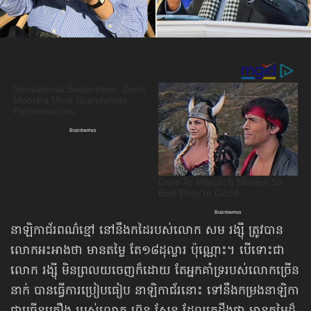
នាឡិកាជ័រពណ៌ខ្មៅ នៅនឹងកដៃរបស់លោក សម រង្ស៊ី ត្រូវបាន
លោកអះអាងថា មានតម្លៃ តែ១៨ដុល្លារ ប៉ុណ្ណោះ។ បើទោះជា
លោក រង្ស៊ី មិនព្រលយចេញក៏ដោយ តែអ្នកគាំទ្ររបស់លោកច្រើន
នាក់ បានធ្វើការប្រៀបធៀប នាឡិកាជ័រនោះ ទៅនឹងកម្រងនាឡិកា