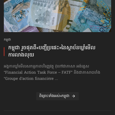
កម្ពុជា
កម្ពុជា រួចផុតពី«បញ្ជីប្រផេះ»​នៃស្ថាប័ន​ឃ្លាំមើល​
ការលាងលុយ
អង្គការឃ្លាំមើលសកម្មភាពហិរញ្ញវត្ថុ (ហៅ​ជា​ភាសា អង់គ្លេស
“Financial Action Task Force – FATF” និងជាភាសាបារាំង
“Groupe d’action financière ...
ពិគ្រោះទាំងអស់»កម្ពុជា