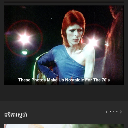
វេទិកាស្នេហ៍