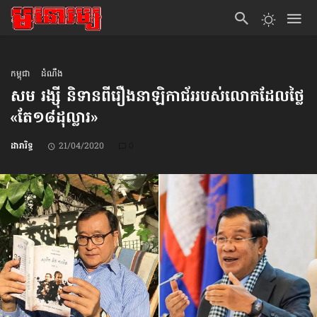
កម្ពុជា
ដំណឹង
សម រង្ស៊ី និទានពី​រឿង​នាឡិកា​ជ័រ​របស់លោក​ដែលថ្លៃ​
«តែ១៨ដុល្លារ»
ដារារិទ្ធ
21/04/2020
0