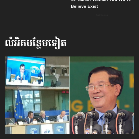
លំអិតបន្ថែមទៀត