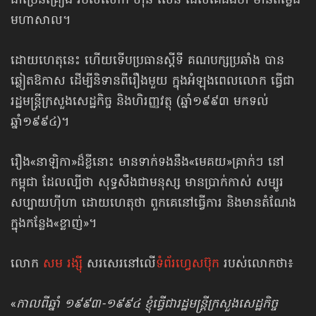
ជាច្រើនគ្រឿង របស់លោក ហ៊ុន សែន ដែលគេដឹងថា មានតម្លៃដ៏
មហាសាល។
ដោយហេតុនេះ ហើយទើបប្រធានស្ដីទី គណបក្សប្រឆាំង បាន
ឆ្លៀតឱកាស ដើម្បីនិទានពីរឿងមួយ ក្នុងអំឡុងពេលលោក ធ្វើជា
រដ្ឋមន្ត្រីក្រសួងសេដ្ឋកិច្ច និងហិរញ្ញវត្ថុ (ឆ្នាំ១៩៩៣ មកទល់
ឆ្នាំ១៩៩៤)។
រឿង«នាឡិកា»ដ៏ខ្លីនោះ មានទាក់ទង​នឹង​«មេគយ»​គ្រាក់ៗ នៅ
កម្ពុជា ដែលល្បីថា សុទ្ធសឹងជាមនុស្ស មានប្រាក់កាស់ សម្បូរ
សប្បាយហ៊ីហា ដោយហេតុថា ពួកគេនៅធ្វើការ និងមានតំណែង
ក្នុងកន្លែង«ខ្លាញ់»។
លោក
សម រង្ស៊ី
សរសេរនៅលើ
ទំព័រហ្វេសប៊ុក
របស់លោកថា៖
«
កាលពីឆ្នាំ ១៩៩៣-១៩៩៤ ខ្ញុំធ្វើជារដ្ឋមន្ត្រីក្រសួងសេដ្ឋកិច្ច