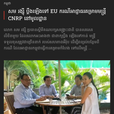
កម្ពុជា
សម រង្ស៊ី ប្ដឹងឡើងទៅ EU ករណីអាជ្ញាធរគម្រាមមន្ត្រី
CNRP នៅ​មូលដ្ឋាន
លោក សម រង្ស៊ី ប្រធានស្ដីទីគណបក្សសង្គ្រោះជាតិ បានសរសេរ
លិខិតមួយ ដែលលោកអះអាងថា ជាពាក្យប្តឹង ឡើងទៅកាន់ មន្ត្រី
ទទួលខុសត្រូវជាច្រើននាក់ របស់សហភាពអឺរ៉ុប ដើម្បីពន្យល់បន្ថែមពី
ករណី ដែលអាជ្ញាធរកម្ពុជាធ្វើការគម្រាមកំហែង ទៅលើមន្ត្រី ...