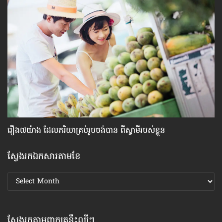
រឿង៧យ៉ាង ​ដែល​ភរិយា​គ្រប់​រូប​ចង់​បាន ពី​ស្វាមី​របស់​ខ្លួន
សញ
អ្ន
ស្វែងរកឯកសារតាមខែ
ស្វែងរក
ឯកសារ
តាមខែ
ស្វែងរកតាមពាក្យគន្លឹះល្បីៗ