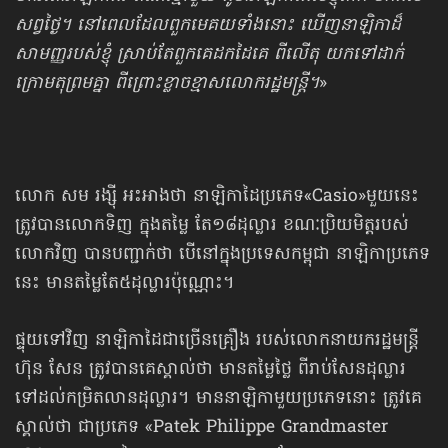
សព្វថ្ងៃ។ នៅពេលដែលពួកមេគយទាំងនោះ ឃើញនាឡិកាដ៏
សាមញ្ញរបស់ខ្ញុំ ស្រាប់តែពួកគេដកដៃគេ ពីលើតុ យកទៅដាក់
ក្រោមតុព្រមគ្នា ពីព្រោះខ្លាចខ្មាសលោករដ្ឋមន្ត្រី។
»
លោក សម រង្ស៊ី អះអាងថា នាឡិកាដៃប្រភេទ«Casio»មួយនេះ
ត្រូវបានលោកទិញ ក្នុងតម្លៃ តែ១៨ដុល្លារ ខណៈប្រិយមិត្តរបស់
លោកវិញ បានបញ្ជាក់ថា បើនៅក្នុងប្រទេសកម្ពុជា នាឡិកាប្រភេទ
នេះ មានតម្លៃតែ៥ដុល្លារប៉ុណ្ណោះ។
ផ្ទុយទៅវិញ នាឡិកាដៃជាច្រើនគ្រឿង របស់លោកនាយករដ្ឋមន្ត្រី
ហ៊ុន សែន ត្រូវបានគេស្គាល់ថា មានតម្លៃថ្លៃ ពីរាប់សែនដុល្លារ
ទៅដល់កម្រិតលានដុល្លារ។ មាននាឡិកាមួយប្រភេទនោះ ត្រូវគេ
ស្គាល់ថា ជាប្រភេទ «Patek Philippe Grandmaster