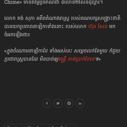
Chime» មានតម្លៃប្រមាណជា ៣លាន២សែនដុល្លារ។
លោក គង់ សុភា អតីតតំណាងរាស្ត្រ របស់គណបក្សសង្គ្រោះជាតិ
បានយករូបភាពនាឡិកាទាំងនោះ របស់លោក
ហ៊ុន សែន
មក
ចំអកឡើងថា៖
«
ក្នុង​ចំណោម​នាឡិកាដៃ ​ទាំងអស់​នេះ​ សម្តេច​លក់តែមួយ ក៌ជួយ
ប្រជារាស្ត្របានដែរ​ មិនបាច់ឲ្យ
មន្ត្រី កាត់ប្រាក់ខែទេ
៕
»