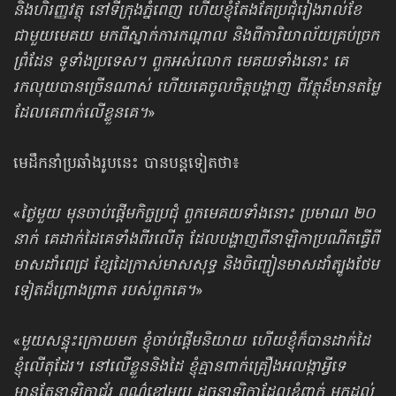
និងហិរញ្ញវត្ថុ នៅទីក្រុងភ្នំពេញ ហើយខ្ញុំតែងតែប្រជុំរៀងរាល់ខែ
ជាមួយមេគយ មកពីស្នាក់ការកណ្តាល និងពីការិយាល័យគ្រប់ច្រក
ព្រំដែន ទូទាំងប្រទេស។ ពួកអស់លោក មេគយទាំងនោះ គេ
រកលុយបានច្រើនណាស់ ហើយគេចូលចិត្តបង្ហាញ ពីវត្ថុដ៏មានតម្លៃ
ដែលគេពាក់លើខ្លួនគេ។
»
មេដឹកនាំប្រឆាំងរូបនេះ បានបន្តទៀតថា៖
«
ថ្ងៃមួយ មុនចាប់ផ្តើមកិច្ចប្រជុំ ពួកមេគយទាំងនោះ ប្រមាណ ២០
នាក់ គេដាក់ដៃគេទាំងពីរលើតុ ដែលបង្ហាញពីនាឡិកាប្រណីតធ្វើពី
មាសដាំពេជ្រ ខ្សែដៃក្រាស់មាសសុទ្ធ និងចិញ្ជៀនមាសដាំត្បូងថែម
ទៀតដ៏ព្រោងព្រាត របស់ពួកគេ។
»
«
មួយសន្ទុះក្រោយមក ខ្ញុំចាប់ផ្តើមនិយាយ ហើយខ្ញុំក៏បានដាក់ដៃ
ខ្ញុំលើតុដែរ។ នៅលើខ្លួននិងដៃ ខ្ញុំគ្មានពាក់គ្រឿងអលង្កាអ្វីទេ
មានតែនាឡិកាជ័រ ពណ៌ខ្មៅមួយ ដូចនាឡិកាដែលខ្ញុំពាក់ មកដល់