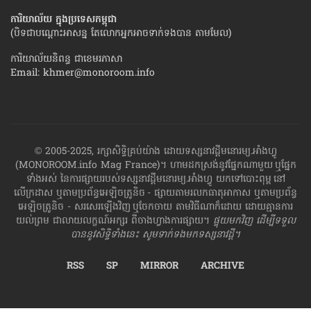
ការិយាល័យ ក្នុង​ប្រទេស​កម្ពុជា
(បិទជាបណ្ដោះអាសន្ន តែលោកអ្នកអាចទាក់ទងបាន តាមមែល)
ការិយាល័យនិពន្ធ ជាខេមរភាសា
Email:
khmer@monoroom.info
© 2005-2025, រក្សាសិទ្ធិគ្រប់យ៉ាង ដោយទស្សនាវដ្ដី​មនោរម្យ.អាំងហ្វូ
(MONOROOM.info Mag France)។ ហាម​ដក​ស្រង់​នូវ​ផ្នែក​ណា​មួយ​ ឬ​ផ្នែក​
ទាំង​អស់ ​នៃ​ការ​ផ្សាយ​របស់​ទស្សនាវដ្ដី​​មនោរម្យ.អាំងហ្វូ យក​ទៅ​​បោះពុម្ព នៅ
លើក្រដាស ឬតាម​ប្រព័ន្ធ​អេឡិច​ត្រូនិច - ផ្សាយ​តាម​រលក​ធាតុអាកាស ឬតាមប្រព័ន្ធ
អេឡិចត្រូនិច - សរសេរ​ឡើង​វិញ ឬ​ចែក​ចាយ​ តាមវិធីណាក៏ដោយ ដោយ​គ្មាន​ការ​
យល់ព្រម ជា​លាយ​លក្ខណ៍​អក្សរ​ ពី​ចាងហ្វាង​ការ​ផ្សាយ​។
ផ្ទុយមកវិញ ដើម្បី​ទទួល​
បាននូវសិទ្ធិ​ទាំងនេះ សូម​ទាក់​ទង​មក​ទស្សនាវដ្ដី។
RSS
SP
MIRROR
ARCHIVE