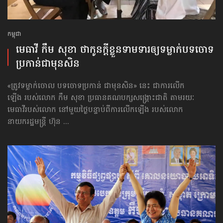
កម្ពុជា
មេធាវី កឹម សុខា ថា​កូនក្ដី​ខ្លួន​ទាមទារ​ឲ្យ​ទម្លាក់​បទ​ចោទ​
ប្រកាន់​ជាមុន​សិន
«ត្រូវទម្លាក់ចោល បទចោទប្រកាន់ ជាមុនសិន» នេះ ជាការលើក
ឡើង របស់លោក កឹម សុខា ប្រធានគណបក្សសង្គ្រោះជាតិ តាមរយៈ
មេធាវីរបស់លោក នៅមួយថ្ងៃបន្ទាប់ពីការលើកឡើង របស់លោក
នាយករដ្ឋមន្ត្រី ហ៊ុន ...