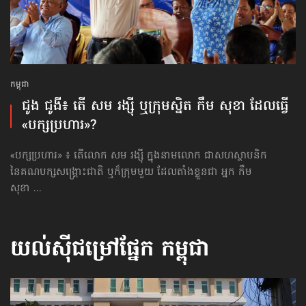
កម្ពុជា
ជូង ជូងី៖ តើ​ សម រង្ស៊ី ឬ​ក្រុម​ស្និត កឹម សុខា ដែល​ធ្វើ​
«បក្ស​ប្រហារ»?
«បក្ស​ប្រហារ» ៖ តើលោក សម រង្ស៊ី ក្នុងនាមលោក ជាសហស្ថាបនិក
នៃគណបក្សសង្គ្រោះជាតិ ឬក៏ក្រុមមួយ ដែលតាំងខ្លួនជា អ្នក កឹម
សុខា ...
យល់ស៊ីជម្រៅផ្នែក
កម្ពុជា