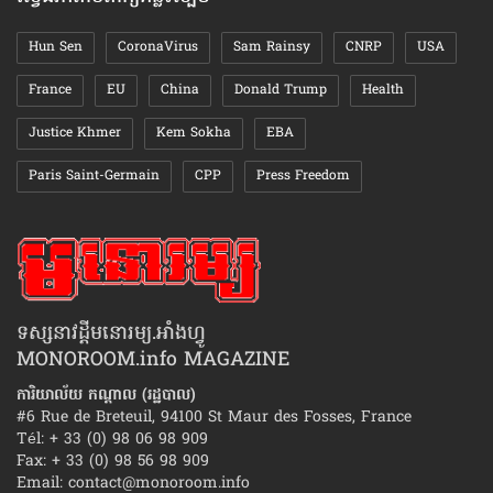
Hun Sen
CoronaVirus
Sam Rainsy
CNRP
USA
France
EU
China
Donald Trump
Health
Justice Khmer
Kem Sokha
EBA
Paris Saint-Germain
CPP
Press Freedom
ទស្សនាវដ្ដីមនោរម្យ.អាំងហ្វូ
MONOROOM.info MAGAZINE
ការិយាល័យ កណ្ដាល (រដ្ឋបាល)
#6 Rue de Breteuil, 94100 St Maur des Fosses, France
Tél: + 33 (0) 98 06 98 909
Fax: + 33 (0) 98 56 98 909
Email:
contact@monoroom.info