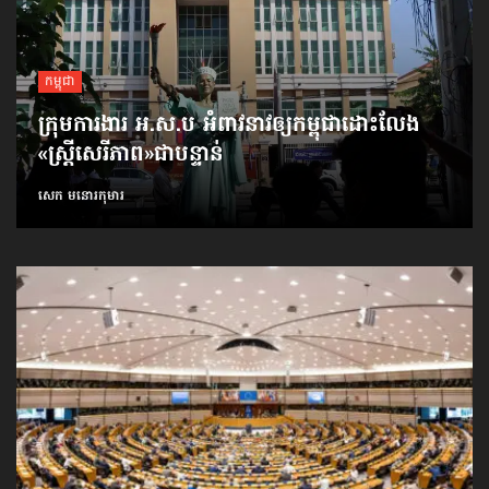
កម្ពុជា
ក្រុមការងារ អ.ស.ប អំពាវនាវ​ឲ្យកម្ពុជា​ដោះលែង​
«ស្ត្រីសេរីភាព»​ជាបន្ទាន់
សេក មនោរកុមារ