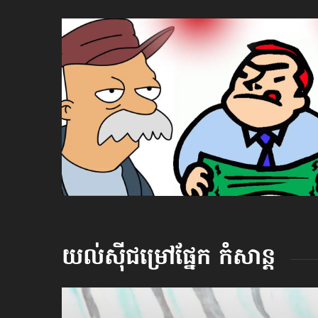
យល់ស៊ីជម្រៅផ្នែក
កំសាន្ដ