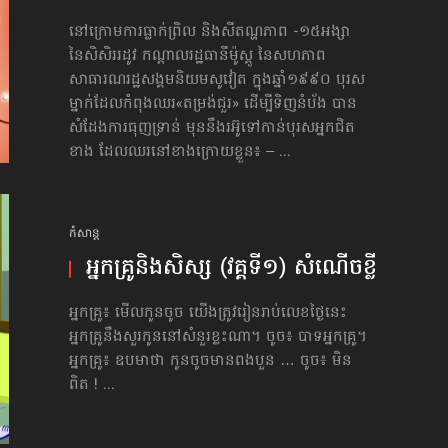
នៅក្រោមការធ្លាក់ព្រិល និងសីតណ្ហភាព -១៥អង្សា
នៃសិសិររដូវ កណ្ដាលរដ្ឋធានីម៉ូស្គូ នៃសហភាព
សាធារណរដ្ឋ​សង្គមនិយម​សូវៀត ក្នុងឆ្នាំ១៩៩០ បុរស
ម្នាក់ដែលកំពុងឈរ«តម្រង់​ជួរ» ដើម្បីទិញនំប័ង បាន
សំដែងការធុញទ្រាន់ មុននឹងរអ៊ូទៅកាន់បុរសអ្នកជិត
ខាង ដែលឈរនៅខាងក្រោយខ្លួន៖ – ...
កំសាន្ដ
អ្នកគ្រូនិងសិស្ស (វគ្គទី១) សំណើចខ្លី
អ្នកគ្រូ៖ មើលកូនចូច យើងត្រូវរៀនរាប់លេខថ្ងៃនេះ
អ្នកគ្រូនឹងសួរកូននៅសំនួរខ្លះណា។ ចូច៖ បាទអ្នកគ្រូ។
អ្នកគ្រូ៖ ឧបមាថា កូនចូចមានពងបួន … ចូច៖ មិន
ពិត ! ...