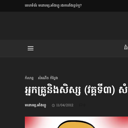
​គេហទំព័រ មនោរម្យ.អាំងហ្វូ រងការរាំងខ្ទប់ឬ?
ិយមិត្ត
ដ
យមិត្ត៖ «កាមតណ្ហា​
លិខិតប្រិយមិត្ត៖ «អំពីទោសៈ»
កំសាន្ដ
សំណើច កំប្លែង
អ្នកគ្រូ​និង​សិស្ស (វគ្គទី៣) 
រថ្មីចុងក្រោយ
មនោរម្យ.អាំងហ្វូ
11/04/2012
0
ខឹម វាសនា ថា«ស្រី
ចរិតថោក»​ស្លៀកពាក់