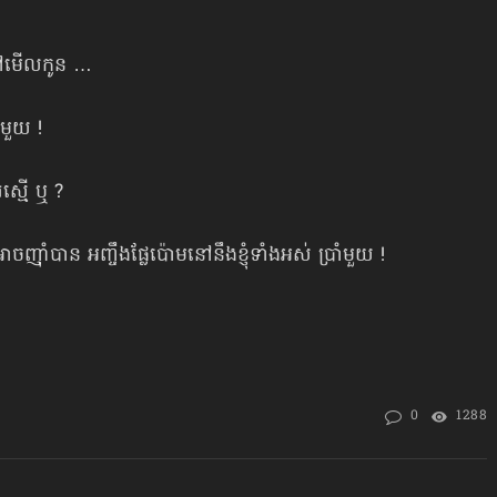
លទៅមើលកូន …
ំមួយ !
រស្មើ ឬ ?
មិនអាចញ៉ាំបាន អញ្ចឹងផ្លែប៉ោមនៅនឹងខ្ញុំទាំងអស់ ប្រាំមួយ !
0
1288