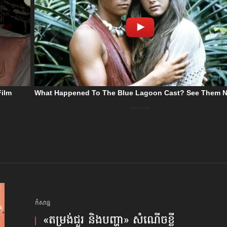
កំសាន្ដ
«តម្រង់​ជួរ និង​បញ្ហា» សំណើច​ខ្លី