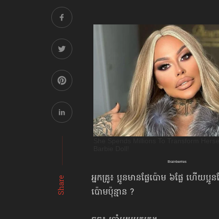
អ្នកគ្រូ៖ ប្អូនមានផ្លែប៉ោម ៦ផ្លែ ហើយប្អូន
Share
ប៉ោមប៉ុន្មាន ?