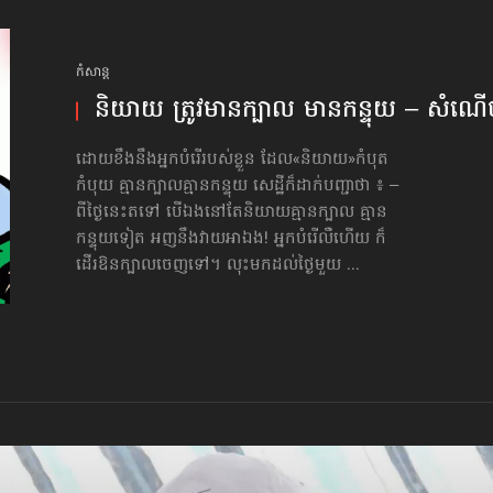
កំសាន្ដ
និយាយ ត្រូវមានក្បាល មានកន្ទុយ – សំណើចខ
ដោយខឹងនឹងអ្នកបំរើរបស់ខ្លួន ដែល«និយាយ»កំបុត
កំបុយ គ្មានក្បាលគ្មានកន្ទុយ សេដ្ឋីក៏ដាក់បញ្ជាថា ៖ –
ពីថ្ងៃនេះតទៅ បើឯងនៅតែនិយាយគ្មានក្បាល គ្មាន
កន្ទុយទៀត អញនឹងវាយអាឯង! អ្នកបំរើលឺហើយ ក៏
ដើរឱនក្បាលចេញទៅ។ លុះមកដល់ថ្ងៃមួយ ...