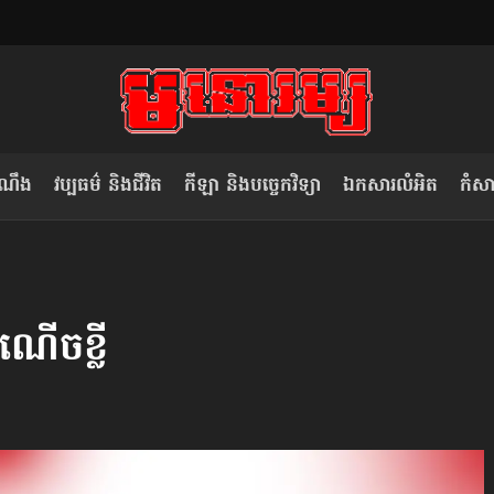
ំណឹង
វប្បធម៌ និងជីវិត
កីឡា និងបច្ចេកវិទ្យា
ឯកសារលំអិត
កំសាន
សម រង្ស៊ី៖ កម្ពុជាគួរមើលគំរូ​តាម​
លិខិតប្រិយមិត្ត៖ «កាមតណ្ហា​
វៀតណាម ក្នុង​ការប្តូរ​មេដឹកនាំ របស់​
មនុស្ស»
សំណើចខ្លី
ខ្លួន