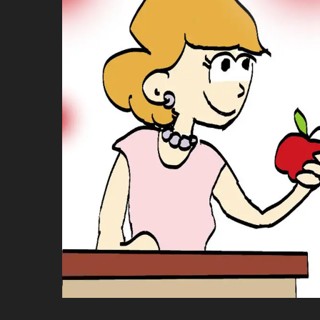
ប្រពៃណី​«ដេញប្រុស»
អឹមបាពេ ប្រកាសជាផ្លូវការ
ចាកចេញពីក្រុម ប៉ារីស
ថើបមាត់ ៖ ក្រុមកីឡាការិនី​
ផ្អាកលេង​​បើប្រធានសហព័ន្ធ​
មិនលាឈប់