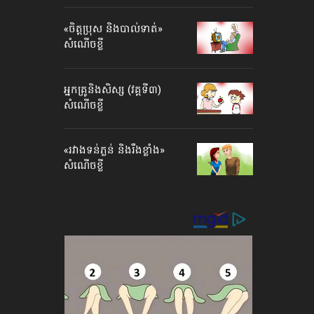
«ចិត្ត​ប្រុស និង​បាល់​ទាត់»​
សំណើច​ខ្លី
អ្នកគ្រូ​និង​សិស្ស (វគ្គទី៣)
សំណើចខ្លី
«រវាងទន់ភ្លន់ និងរឹងខ្លាំង»
សំណើច​​ខ្លី