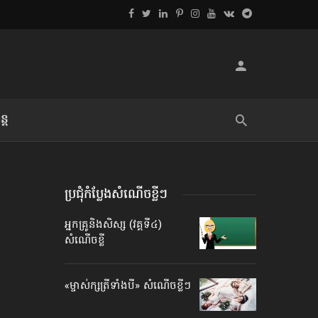
្ដ
លិខិតប្រិយមិត្ត៖ «អំពីទោសៈ»
ប្រជុំកំប្លែងសំណើចខ្លីៗ
អ្នកគ្រូនិងសិស្ស (វគ្គទី៤)
សំណើចខ្លី
«ម្ចាស់​ក្សត្រី​ទាំង​បី» សំណើច​ខ្លីៗ