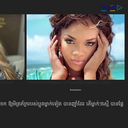
ចែក ឱ្យមិត្រភ័ក្ររបស់ប្អូនម្នាក់ទៀត បានញ៉ាំដែរ តើម្នាក់ៗស្មើ បានផ្លែ