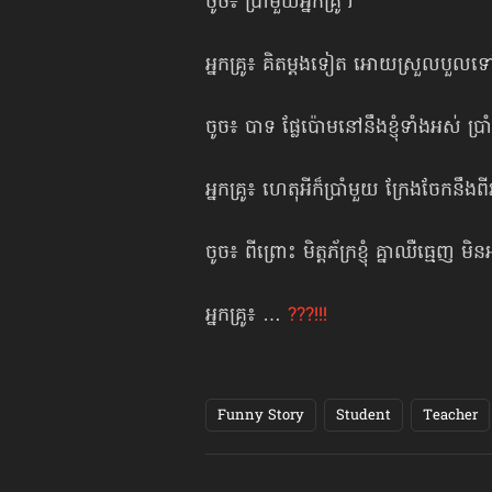
ចូច៖ ប្រាំមួយអ្នកគ្រូ។
អ្នកគ្រូ៖ គិតម្ដងទៀត អោយស្រួលបួ
ចូច៖ បាទ ផ្លែប៉ោមនៅនឹងខ្ញុំទាំងអស់ ប្រា
អ្នកគ្រូ៖ ហេតុអីក៏ប្រាំមួយ ក្រែងចែកនឹងពី
ចូច៖ ពីព្រោះ មិត្តភ័ក្រខ្ញុំ គ្នាឈឺធ្មេញ 
អ្នកគ្រូ៖ …
???!!!
Funny Story
Student
Teacher