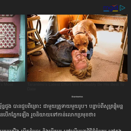
ធជួង បានជួបពិគ្រោះ ជាមួយគ្រូទាយមួយរូប។ បន្ទាប់ពីសូត្រផ្លុំ​មន្ដ
បានបើកភ្នែកឡើង រួចនិយាយទៅកាន់លោកប្រមុខថា៖