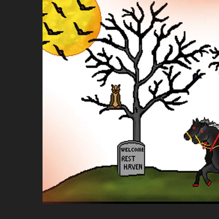
ប្រពៃណី​«ដេញប្រុស»
អឹមបាពេ ប្រកាសជាផ្លូវការ
ចាកចេញពីក្រុម ប៉ារីស
ថើបមាត់ ៖ ក្រុមកីឡាការិនី​
ផ្អាកលេង​​បើប្រធានសហព័ន្ធ​
មិនលាឈប់