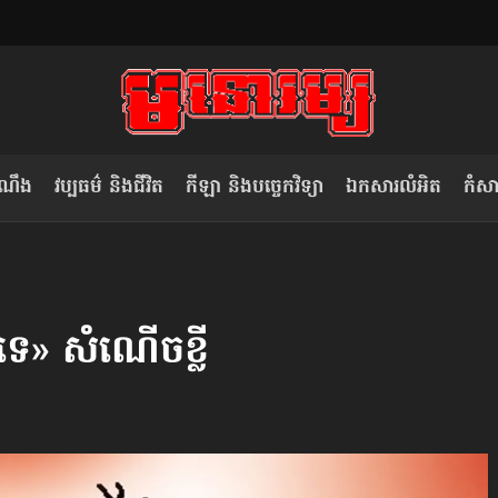
ំណឹង
វប្បធម៌ និងជីវិត
កីឡា និងបច្ចេកវិទ្យា
ឯកសារលំអិត
កំសាន
សម រង្ស៊ី៖ កម្ពុជាគួរមើលគំរូ​តាម​
លិខិតប្រិយមិត្ត៖ «កាមតណ្ហា​
វៀតណាម ក្នុង​ការប្តូរ​មេដឹកនាំ របស់​
មនុស្ស»
ទេ» សំណើច​ខ្លី
ខ្លួន