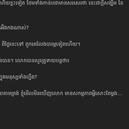
ិ ហើយខ្លះទៀត ថែមទាំងកាន់បដាមានសរសេរថា នេះជាក្ដីសង្ឃឹម នៃ
្រែកអឺងកងណាស់?
ា ពីថ្ងៃនេះទៅ ពួកគេលែងបារម្ភទៀតហើយ។
ិនបាន។ លោកបានសួរគ្រូទាយបន្តថា៖
ហ្វូងមនុស្សទាំងហ្នឹង?
តាមត្រង់ ខ្ញុំមើលមិនឃើញលោក មាន​សកម្មភាពអ្វី​សោះ​តែម្ដង…