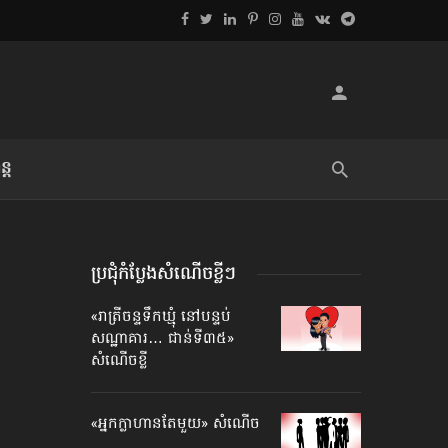
្ដ
លិខិតប្រិយមិត្ត៖ «អំពីទោសៈ»
ប្រជុំកំប្លែងសំណើចខ្លីៗ
«រាត្រីចន្ទទឹកឃ្មុំ នៅ​បន្ទប់​
សណ្ឋាគារ… ជាន់ទី​៣៥»
សំណើចខ្លី
«អ្នកក្លាហានតែមួយ» សំណើច