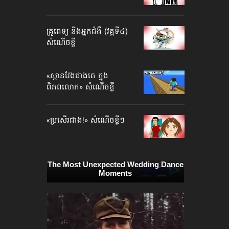
គ្រូពេទ្យ និងអ្នកជំងឺ (វគ្គទី៤)
សំណើចខ្លី
«ស្ពានវែងជាងគេ ក្នុង
ពិភពលោក» សំណើចខ្លី
«ប្រសើរជាង!» សំណើចខ្លីៗ