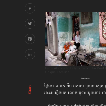
ថ្ងៃនេះ លោក ខឹម វាសនា ប្រមុខបក្សសម្ព័ន្
Share
អាគម​បន្តិចមក លោកគ្រូទាយរូបនោះ 