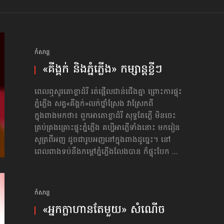
កំសាន្ដ
«គីង្គក់ និងភ្នំភ្លើង» កម្សាន្ដខ្លីៗ
ពេលឮសូរតោខ្លាដំរី រត់ផ្អើលជាន់ជើងគ្នា ព្រោះការផ្ទុះ
ភ្នំភ្លើង សត្វ«គីង្គក់»លក់ថ្នាំស្រែង វាស្រែកពី
ក្នុងពាងមកថា៖ ពួកអាតោខ្លាដំរី សុទ្ធតែភ្លើ មិនចេះ
គ្រប់គ្រងគ្រោះផ្ទុះភ្នំភ្លើង គប្បីអាភ្លើទាំងនោះ មករៀន
សូត្រពីអញ ដូចជារូបអញ​នៅក្នុងពាងដូច្នេះ។ នៅ
ពេលពាងទប់នឹងកម្ដៅភ្នំភ្លើងលែងបាន ក៏ផ្ទុះបែក ...
កំសាន្ដ
«អ្នកក្លាហានតែមួយ» សំណើច