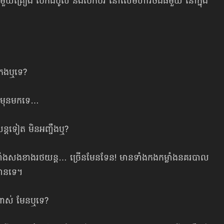
ិតមួយគ្រឿង បើកដំបូល និងបើកបរ នៅលើមហាវិថីដ៏ធំមួយ នៅក្នុង
ងកងឬទេ?
 ពីមុនមកទេ…
្តទៀត មិនអញ្ចឹងឬ?
្សទាំងសងខាងរថយន្ដ… ច្រើនមែនទែន! មានទាំងកងកម្លាំងនគរបាល
្មានទេ។
ំងណាស់ មែនឬទេ?