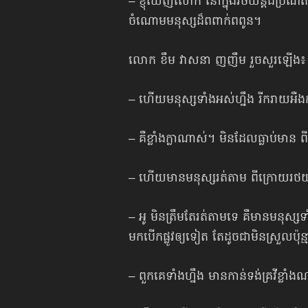
– ខ្ញុំឃើញលោក នៅក្នុងរថយន្ដដ៏ប្រណ
ចំណោមមនុស្សដ៏ពពាក់ពពូន។
លោក ខឹម វាសនា ញញឹម រួចសួរឡើង៖
– ហើយមនុស្សទាំងអស់ហ្នឹង រីករាយអឺ
– គឺខ្លាំងក្លាណាស់។ មិនដែលធ្លាប់មាន
– ហើយមានមនុស្សរត់តាម ពីក្រោយរថយន
– អូ មិនត្រឹមតែរត់តាមទេ គឺមានមនុស
មកបើកផ្លូវឲ្យទៀត តែដូចជាមិនស្រួលប៉ុន
– ពួកគេទាំងហ្នឹង មានកាន់ទង់គ្រវីខ្លា