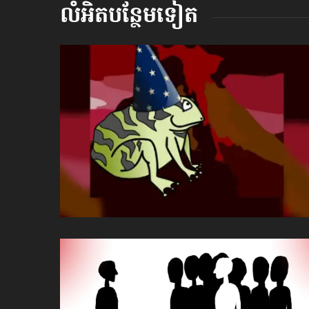
លំអិតបន្ថែមទៀត