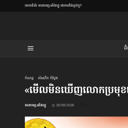
​គេហទំព័រ មនោរម្យ.អាំងហ្វូ រងការរាំងខ្ទប់ឬ?
ិយមិត្ត
ដ
យមិត្ត៖ «កាមតណ្ហា​
លិខិតប្រិយមិត្ត៖ «អំពីទោសៈ»
កំសាន្ដ
សំណើច កំប្លែង
«មើល​មិន​ឃើញ​លោក​ប្រមុខ​
រថ្មីចុងក្រោយ
មនោរម្យ.អាំងហ្វូ
18/08/2018
0
ខឹម វាសនា ថា«ស្រី
ចរិតថោក»​ស្លៀកពាក់