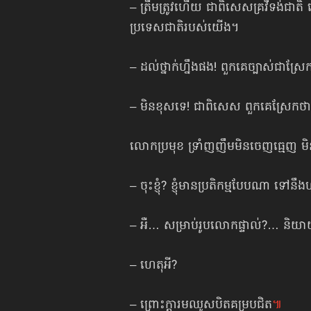
– ត្រឹមត្រូវហើយ ជាពិសេសគ្រវីទង់ជាត
ប្រទេសជាតិរបស់យើង។
– ដល់ថ្នាក់ហ្នឹងផង! ពួកគេច្បាស់ជាស
– មិនខុសទេ! ជាពិសេស ពួកគេស្រែកថ
លោកប្រមុខ ទ្រាំញញឹមមិនចេញធ្មេញ ម
– ចុះខ្ញុំ? ខ្ញុំមានប្រតិកម្មបែបណា ទៅនឹង
– អឺ… សម្រាប់រូបលោកផ្ទាល់?… និយាយ
– ហេតុអី?
– ព្រោះក្ដារមឈូសបិតគម្របជិត
៕