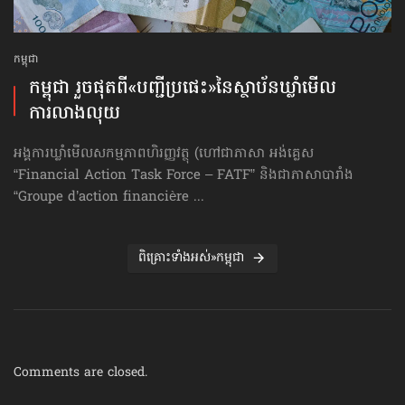
កម្ពុជា
កម្ពុជា រួចផុតពី«បញ្ជីប្រផេះ»​នៃស្ថាប័ន​ឃ្លាំមើល​
ការលាងលុយ
អង្គការឃ្លាំមើលសកម្មភាពហិរញ្ញវត្ថុ (ហៅ​ជា​ភាសា អង់គ្លេស
“Financial Action Task Force – FATF” និងជាភាសាបារាំង
“Groupe d’action financière ...
ពិគ្រោះទាំងអស់»កម្ពុជា
Comments are closed.