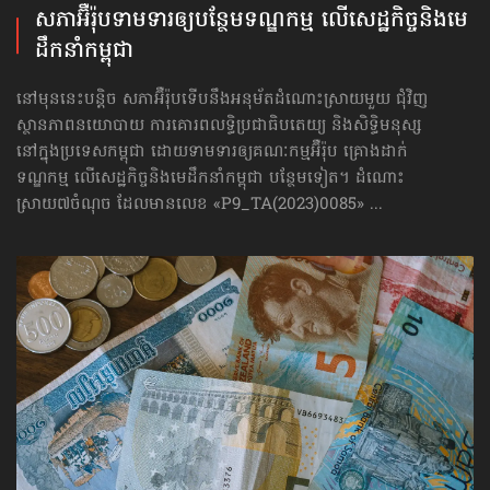
សភាអ៊ឺរ៉ុបទាមទារ​ឲ្យបន្ថែម​ទណ្ឌកម្ម លើសេដ្ឋកិច្ច​និងមេ
ដឹកនាំកម្ពុជា
នៅមុននេះបន្តិច សភាអ៊ឺរ៉ុបទើបនឹងអនុម័តដំណោះស្រាយមួយ ជុំវិញ
ស្ថានភាពនយោបាយ ការគោរព​លទ្ធិ​ប្រជាធិបតេយ្យ និងសិទ្ធិមនុស្ស
នៅក្នុងប្រទេសកម្ពុជា ដោយទាមទារឲ្យគណៈកម្មអ៊ឺរ៉ុប គ្រោងដាក់​
ទណ្ឌកម្ម លើសេដ្ឋកិច្ច​និងមេដឹកនាំកម្ពុជា បន្ថែមទៀត។ ដំណោះ
ស្រាយ៧ចំណុច ដែលមានលេខ «P9_TA(2023)0085» ...