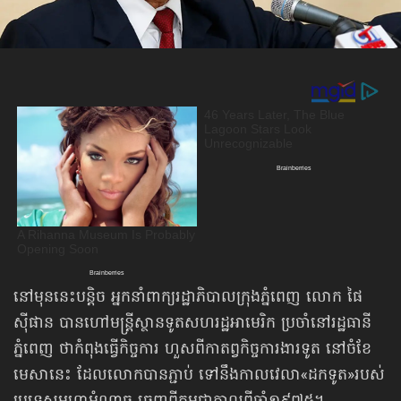
នៅមុននេះបន្តិច អ្នកនាំពាក្យរដ្ឋាភិបាលក្រុងភ្នំពេញ លោក ផៃ
ស៊ីផាន បានហៅមន្ត្រីស្ថានទូតសហរដ្ឋអាមេរិក ប្រចាំនៅរដ្ឋធានី
ភ្នំពេញ ថាកំពុងធ្វើកិច្ចការ ហួសពីកាតព្វកិច្ចការងារទូត នៅចំខែ
មេសានេះ ដែលលោកបានភ្ជាប់ ទៅនឹងកាលវេលា​«ដកទូត»​របស់