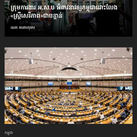
ក្រុមការងារ អ.ស.ប អំពាវនាវ​ឲ្យកម្ពុជា​ដោះលែង​
«ស្ត្រីសេរីភាព»​ជាបន្ទាន់
សេក មនោរកុមារ
កម្ពុជា