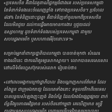
«
ប្រទេសចិន គឺជាដៃគូពាណិជ្ជកម្មធំជាងគេ របស់ប្រទេសកម្ពុជា
តែទំនាក់ទំនងនេះចំណេញខ្លាំង ទៅខាងប្រទេសចិន។ ប្រហែល
៨៧% នៃទំនិញដោះដូរគ្នា គឺជាទំនិញនាំចូលមកពីប្រទេសចិន
ដែលមិនជួយ ដល់ការធ្វើអោយមានការងារ ឬជួយដល់
ឧស្សាហកម្ម ដូចទំនាក់ទំនងរបស់ប្រទេសកម្ពុជា ជាមួយ
សហរដ្ឋអាមេរិក ឬសហភាពអឺរ៉ុបនោះទេ។
»
សម្រាប់អ្នកនាំពាក្យរដ្ឋាភិបាលកម្ពុជា បានចាត់ទុកថា សំណេរ
ខាងលើនេះ ជាករណីគួរឲ្យសោកស្ដាយ។ លោកបានសរសេរសារ
នៅលើទំព័រហ្វេសប៊ុករបស់លោក រៀបរាប់​ថា៖
«
នៅពេលអង្គការក្រៅរដ្ឋាភិបាល និងបណ្ដាញសារព័ត៌មាន ដែល
តាំងខ្លួន ជាក្រុមឯករាជ្យ ដែលគេទាំងនោះ ទទួលថវិកាពីបរទេស
បានបន្ថយសំឡេងញុះញង់ និងបំភ័ន្ត ដែលតែងតែផ្សព្វផ្សាយ ពាក់
ព័ន្ធនឹងរូបភាពអវិជ្ជមាន របស់ចិននៅកម្ពុជា គេឃើញមាន មន្រ្ដី
ការងារទូតសហរដ្ឋអាមេរិក ចេញមុខធ្វើបទវិភាគនយោបាយ