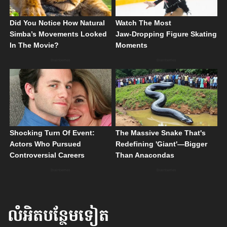
លំអិតបន្ថែមទៀត