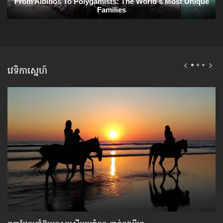
វេទិកាស្នេហ៍