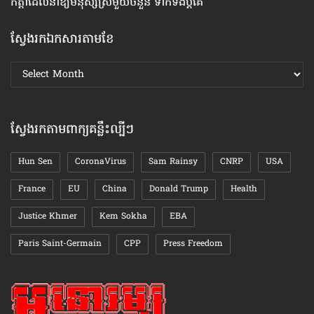
កត្តា​ដែលនាំឱ្យ​មនុស្សស្រី​មួយចំនួន ទាក់ទង​ប្តីគេ
រឿ
ស្វែងរកឯកសារតាមខែ
ស្វែងរក
ឯកសារ
តាមខែ
ស្វែងរកតាមពាក្យគន្លឹះល្បីៗ
Hun Sen
CoronaVirus
Sam Rainsy
CNRP
USA
France
EU
China
Donald Trump
Health
Justice Khmer
Kem Sokha
EBA
Paris Saint-Germain
CPP
Press Freedom