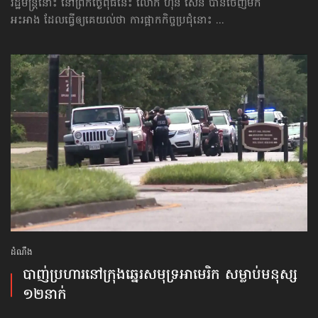
រដ្ឋមន្ត្រីនោះ នៅព្រឹកថ្ងៃពុធនេះ លោក ហ៊ុន សែន បានចេញមក
អះអាង ដែលធ្វើឲ្យគេយល់ថា ការផ្អាកកិច្ចប្រជុំនោះ ...
ដំណឹង
បាញ់ប្រហារ​នៅក្រុង​ឆ្នេរ​សមុទ្រ​អាមេរិក សម្លាប់​មនុស្ស​
១២នាក់