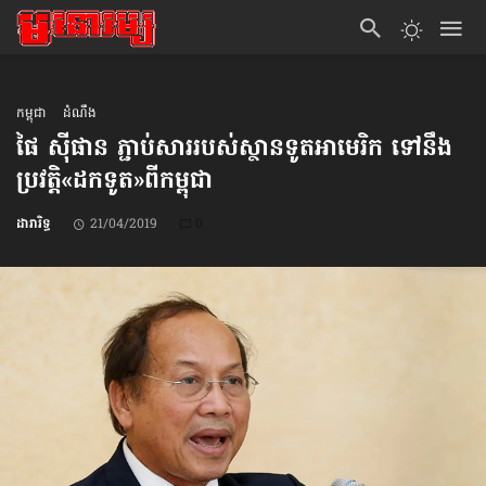
កម្ពុជា
ដំណឹង
ផៃ ស៊ីផាន ភ្ជាប់សារ​របស់​ស្ថានទូត​អាមេរិក ទៅនឹង​
ប្រវត្តិ​«ដកទូត»​ពីកម្ពុជា
ដារារិទ្ធ
21/04/2019
0