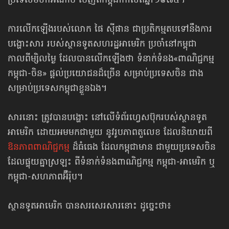
ប្រទេសមហាអំណាច ចេញពីកម្ពុជា​កាលពីឆ្នាំ១៩៧៥។
ការលើកឡើងរបស់លោក ផៃ ស៊ីផាន ជាប្រតិកម្មតបទៅនឹងការ
បង្ហោះសារ របស់ស្ថានទូតសហរដ្ឋអាមេរិក ប្រចាំនៅកម្ពុជា
កាលពីម្សិលម្ងៃ ដែលបានលើកឡើងថា​ ទំនាក់ទំនង«ពាណិជ្ជកម្ម​
កម្ពុជា-ចិន» ផ្ដល់ប្រយោជនដ៏ច្រើន សម្រាប់ប្រទេសចិន ជាង
សម្រាប់ប្រទេស​កម្ពុជា​ខ្លួនឯង។
សារនោះ ត្រូវបានបង្ហោះ នៅលើទំព័រហ្វេសប៊ុករបស់ស្ថានទូត
អាមេរិក ដោយអមមកជាមួយ នូវរូបភាពតួលេខ ដែលនិយាយពី
ឱនភាពពាណិជ្ជកម្ម
ដ៏ធំធេង ដែលកម្ពុជាមាន ជាមួយប្រទេសចិន
ដែលផ្ទុយគ្នាស្រឡះ ពីទំនាក់ទំនងពាណិជ្ជកម្ម កម្ពុជា-អាមេរិក ឬ
កម្ពុជា-សហភាពអ៊ឺរ៉ុប។
ស្ថានទូតអាមេរិក បានសរសេរសារនោះ ដូច្នេះថា៖