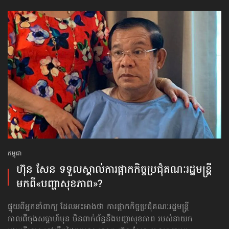
កម្ពុជា
ហ៊ុន សែន ទទួលស្គាល់​ការផ្អាក​កិច្ចប្រជុំ​គណៈរដ្ឋមន្ត្រី
មកពី«បញ្ហា​សុខភាព»?
ផ្ទុយពីអ្នកនាំពាក្យ ដែលអះអាងថា ការផ្អាកកិច្ចប្រជុំគណៈរដ្ឋមន្ត្រី
កាលពីចុងសប្ដាហ៍មុន មិនពាក់ព័ន្ធនឹងបញ្ហាសុខភាព របស់នាយក