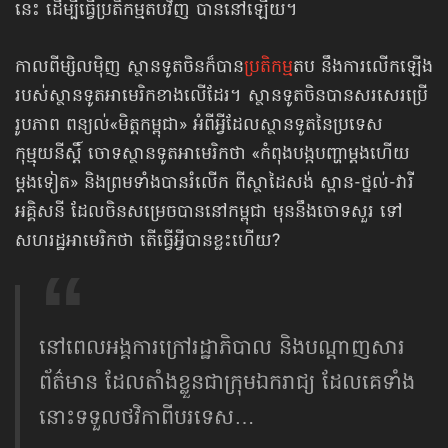
នេះ ដើម្បីធ្វើប្រតិកម្មតបវិញ បាននៅឡើយ។
កាលពីម្សិលម៉ិញ ស្ថានទូតចិនក៏បាន
ប្រតិកម្ម
តប នឹងការលើកឡើង
របស់ស្ថានទូតអាមេរិកខាងលើដែរ។ ស្ថានទូតចិនបានសរសេរប្រើ
រូបភាព ពន្យល់«មិត្តកម្ពុជា» អំពីអ្វីដែលស្ថានទូតនៃប្រទេស
កុម្មុយនីស្ដិ៍ ចោទស្ថានទូតអាមេរិកថា «កំពុងបង្កបញ្ហាម្ដងហើយ
ម្ដងទៀត» និងព្រមទាំងបានរំលើក ពីស្ថាដៃសង់ ស្ពាន-ថ្នល់-វារី
អគ្គិសនី ដែលចិនសម្រេចបាននៅកម្ពុជា មុននឹងចោទសួរ ទៅ
សហរដ្ឋអាមេរិកថា តើធ្វើអ្វីបានខ្លះហើយ?
នៅពេលអង្គការក្រៅរដ្ឋាភិបាល និងបណ្ដាញសារ
ព័ត៌មាន ដែលតាំងខ្លួនជាក្រុមឯករាជ្យ ដែលគេទាំង
នោះទទួលថវិកាពីបរទេស…