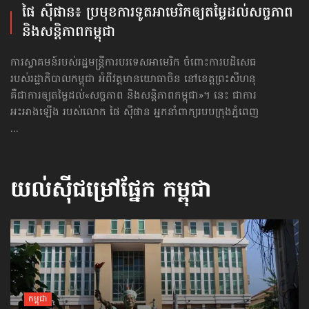
ផៃ ស៊ីផាន៖ ប្រមុខ​ការទូត​អាមេរិក​ឲ្យ​តម្លៃ​ដល់​សច្ចភាព
និង​សន្តិភាព​កម្ពុជា
ការស្វាគមន៍របស់រដ្ឋមន្ត្រីការបរទេសអាមេរិក ចំពោះការបដិសេធ
របស់រដ្ឋាភិបាលកម្ពុជា អំពីវត្តមានយោធាចិន នៅខេត្តព្រះសីហនុ
គឺជាការឲ្យតម្លៃដល់«សច្ចភាព និង​សន្តិភាព​កម្ពុជា»។ នេះ ជាការ
អះអាងឡើង របស់លោក ផៃ ស៊ីផាន អ្នកនាំពាក្យរបបក្រុងភ្នំពេញ
...
យល់ស៊ីជម្រៅផ្នែក
កម្ពុជា
កម្ពុជា