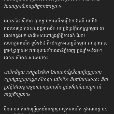
ដែលហួសពីកាតព្វកិច្ចការងារទូត។
»
លោក ផៃ ស៊ីផាន បានភ្ជាប់ការលើកឡើងខាងលើ ទៅនឹង
ការចោទប្រកាន់សហរដ្ឋ​អាមេរិក នៅក្នុងប្រវត្តិសាស្ត្រកម្ពុជា នា
ពេលកន្លងមក ជាពិសេសនៅក្នុងព្រឹត្តិការណ៍ ដែល
សហរដ្ឋអាមេរិក ខ្ចប់ទង់ជាតិ«ដកទូត»​ចេញពីកម្ពុជា នៅមុនពេល
ក្រុមខ្មែរក្រហម វាយចូលដល់រាជធានីភ្នំពេញ ក្នុងឆ្នាំ១៩៧៥។
លោក ស៊ីផាន សរសេរថា៖
«
លើកទីមួយ នៅក្នុងខែមិនា ដែលពាក់ព័ន្ធនឹងប្រវត្តិរដ្ឋប្រហារ
ទម្លាក់ព្រះប្រមុខរដ្ឋន.សីហនុ។ លើកទី២ គឺនៅខែមេសានេះ គឺជា
ប្រវត្តិដែលស្ថានទូតសហរដ្ឋអាមេរិក ខ្ចប់ទង់ជាតិរបស់ខ្លួន រត់
ចេញពីកម្ពុជា។
»
មិនអាចទាក់ទងមន្ត្រីអ្នកនាំពាក្យស្ថានទូតអាមេរិក ក្នុងពេលភ្លាមៗ