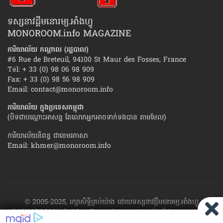
ទស្សនាវដ្ដីមនោរម្យ.អាំងហ្វូ
MONOROOM.info MAGAZINE
ការិយាល័យ កណ្ដាល (រដ្ឋបាល)
#6 Rue de Breteuil, 94100 St Maur des Fosses, France
Tél: + 33 (0) 98 06 98 909
Fax: + 33 (0) 98 56 98 909
Email:
contact@monoroom.info
ការិយាល័យ ក្នុង​ប្រទេស​កម្ពុជា
(បិទជាបណ្ដោះអាសន្ន តែលោកអ្នកអាចទាក់ទងបាន តាមមែល)
ការិយាល័យនិពន្ធ ជាខេមរភាសា
Email:
khmer@monoroom.info
© 2005-2025, រក្សាសិទ្ធិគ្រប់យ៉ាង ដោយទស្សនាវដ្ដី​មនោរម្យ.អាំងហ្វូ
(MONOROOM.info Mag France)។ ហាម​ដក​ស្រង់​នូវ​ផ្នែក​ណា​មួយ​ ឬ​ផ្នែក​
ទាំង​អស់ ​នៃ​ការ​ផ្សាយ​របស់​ទស្សនាវដ្ដី​​មនោរម្យ.អាំងហ្វូ យក​ទៅ​​បោះពុម្ព នៅ