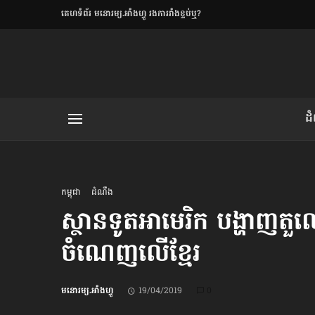
​គេហទំព័រ មនោរម្យ.អាំងហ្វូ រងការរាំងខ្ទប់ឬ?
ិយមិត្ត
ដ
យមិត្ត៖ «កាមតណ្ហា​
លិខិតប្រិយមិត្ត៖ «អំពីទោសៈ»
កម្ពុជា
ដំណឹង
ស្ថានទូត​អាមេរិក បង្ហាញតួ
ចំណេញលើខ្មែរ
រថ្មីចុងក្រោយ
ខឹម វាសនា ថា«ស្រី
មនោរម្យ.អាំងហ្វូ
19/04/2019
0
ចរិតថោក»​ស្លៀកពាក់