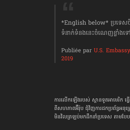
*English below* ប្រទេសចិនគ
ទំនាក់ទំនងនេះចំណេញខ្លាំ
Publiée par
U.S. Embass
2019
ការលើកឡើងរបស់ ស្ថានទូត​អាមេរិក ធ្វើ
ពីសហភាពអ៊ឺរ៉ុប ជុំវិញការដកប្រព័ន្ធអនុគ្
មិនវិលត្រឡប់មកដឹកនាំប្រទេស តាមបែបល