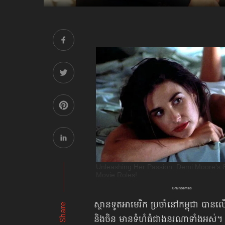
ស្ថានទូត​អាមេរិក ប្រចាំនៅកម្ពុជា បា
Share
និងចិន មានទំហំធំជាងនរណាទាំងអស់។ 