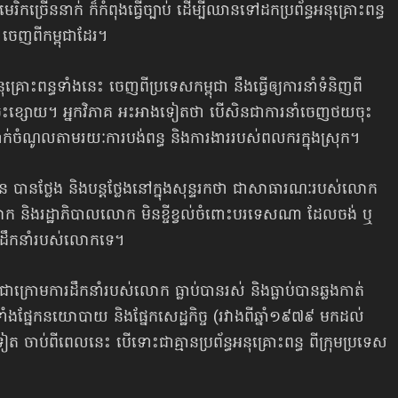
មេរិកច្រើននាក់ ក៏កំពុងធ្វើច្បាប់ ដើម្បីឈានទៅដកប្រព័ន្ធអនុគ្រោះពន្ធ
េញពីកម្ពុជាដែរ។
នុគ្រោះពន្ធទាំងនេះ ចេញពីប្រទេសកម្ពុជា នឹងធ្វើឲ្យការនាំទំនិញពី
ីរ ចុះខ្សោយ។ អ្នកវិភាគ អះអាងទៀតថា បើសិនជាការនាំចេញថយចុះ
ក់ចំណូល​តាមរយៈការបង់ពន្ធ និងការងាររបស់ពលករក្នុងស្រុក។
ន បានថ្លែង និងបន្តថ្លែងនៅក្នុងសុន្ទរកថា ជាសាធារណៈរបស់លោក
ោក និងរដ្ឋាភិបាលលោក មិនខ្ចីខ្វល់ចំពោះបរទេសណា ដែលចង់ ឬ
ីរបបដឹកនាំរបស់លោកទេ។
្ពុជាក្រោមការដឹកនាំរបស់លោក ធ្លាប់បានរស់ និងធ្លាប់បានឆ្លងកាត់
ផ្នែកនយោបាយ និងផ្នែកសេដ្ឋកិច្ច (រវាងពីឆ្នាំ១៩៧៩ មកដល់
នទៀត ចាប់ពីពេលនេះ បើទោះជាគ្មានប្រព័ន្ធអនុគ្រោះពន្ធ ពីក្រុមប្រទេស