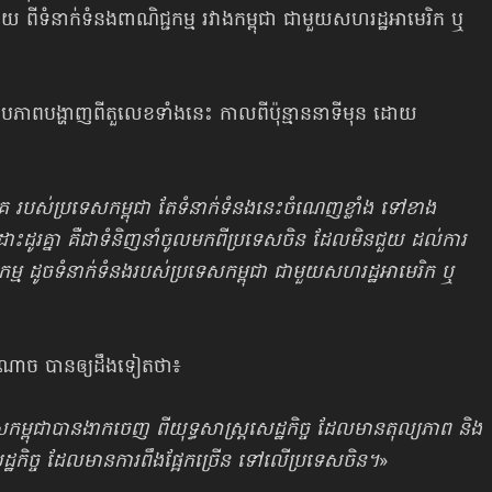
្ងាយ ពីទំនាក់ទំនងពាណិជ្ជកម្ម រវាងកម្ពុជា ជាមួយសហរដ្ឋអាមេរិក ឬ
ះរូបភាពបង្ហាញពីតួលេខទាំងនេះ កាលពីប៉ុន្មាននាទីមុន ដោយ
ងគេ របស់ប្រទេសកម្ពុជា តែទំនាក់ទំនងនេះចំណេញខ្លាំង ទៅខាង
ដូរគ្នា គឺជាទំនិញនាំចូលមកពីប្រទេសចិន ដែលមិនជួយ ដល់ការ
ម ដូចទំនាក់ទំនងរបស់ប្រទេសកម្ពុជា ជាមួយសហរដ្ឋអាមេរិក ឬ
ំណាច បានឲ្យដឹងទៀតថា៖
កម្ពុជាបានងាកចេញ ពីយុទ្ធសាស្រ្តសេដ្ឋកិច្ច ដែលមានតុល្យភាព និង
េដ្ឋកិច្ច ដែលមានការពឹងផ្អែកច្រើន ទៅលើប្រទេសចិន។
»