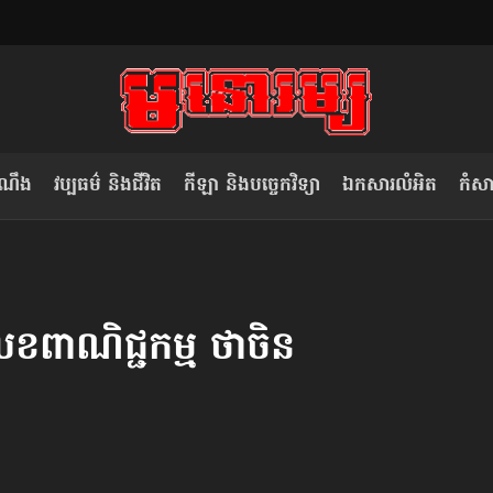
ំណឹង
វប្បធម៌ និងជីវិត
កីឡា និងបច្ចេកវិទ្យា
ឯកសារលំអិត
កំសាន
សម រង្ស៊ី៖ កម្ពុជាគួរមើលគំរូ​តាម​
លិខិតប្រិយមិត្ត៖ «កាមតណ្ហា​
វៀតណាម ក្នុង​ការប្តូរ​មេដឹកនាំ របស់​
មនុស្ស»
លេខពាណិជ្ជកម្ម ថាចិន
ខ្លួន