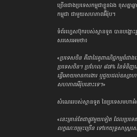
ច្រើនជាងប្រទេសកម្ពុជាខ្លួនឯង ខុសគ្នាឆ
កម្ពុជា ជាមួយ​សហភាពអ៊ឺរ៉ុប។
ទំព័រហ្វេសប៊ុករបស់ស្ថានទូត បានបង្ហោ
សរសេរអមថា៖
«
ប្រទេសចិន គឺជាដៃគូពាណិជ្ជកម្មធំជា
ប្រទេសចិន។ ប្រហែល ៨៧% នៃទំនិញដោះ
ធ្វើអោយមានការងារ ឬជួយដល់ឧស្សាហកម្
សហភាពអឺរ៉ុបនោះទេ។
»
សំណេររបស់ស្ថានទូត នៃប្រទេសមហាអ
«
នេះគ្រាន់តែជាផ្លូវមួយទៀត ដែលប្រទេស
លក្ខណៈចម្រុះច្រើន ទៅរកយុទ្ធសាស្រ្តស