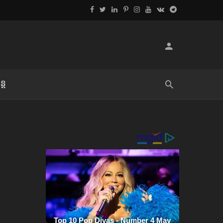
្ដ
លិខិតប្រិយមិត្ត៖ «អំពីទោសៈ»