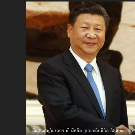
ប្រពៃណី​«ដេញប្រុស»
អឹមបាពេ ប្រកាសជាផ្លូវការ
ចាកចេញពីក្រុម ប៉ារីស
ថើបមាត់ ៖ ក្រុមកីឡាការិនី​
ផ្អាកលេង​​បើប្រធានសហព័ន្ធ​
មិនលាឈប់
ពីឆ្វេងទៅស្ដាំ៖ លោក ស៊ី ជីនភីង ប្រធានាធិបតីចិន និងលោក ហ៊ុន 