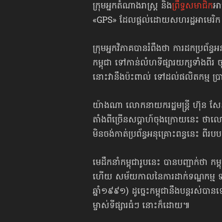
ក្រុមអ្នកតំណាងរាស្ត្រ និង
ព្រឹទ្ធសមាជិក
អា
«GPS» ដែលផ្ដល់ដោយសហរដ្ឋអាមេរិក ច
ក្រុមអ្នកវិភាគបានរំពឹងថា ការដកប្រព័ន្ធអ
កម្ពុជា ទៅកាន់លំហទីផ្សារយក្សទាំងព
នោះវានឹងប៉ះពាល់ ទៅដល់ផលិតកម្ម ប្រា
យ៉ាងណា លោកនាយករដ្ឋមន្ត្រី ហ៊ុន សែ
តាំងពីច្រើនសប្ដាហ៍ចុងក្រោយនេះ ថាល
មិនចង់កាត់ប្រព័ន្ធអនុគ្រោះពន្ធនេះ ព
មេដឹកនាំកម្ពុជារូបនេះ បានបញ្ជាក់ថា កម
ហើយ សម័យកាលនៃការដាក់ទណ្ឌកម្ម ទាំង
ឆ្នាំ១៩៩១) ដូច្នេះកម្ពុជានឹងបន្តរស់បា
ម្ចាស់ទីផ្សារធំៗ នោះក៏ដោយ៕