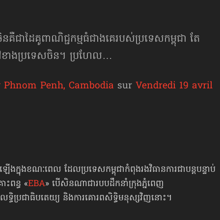
ឺជាដៃគូពាណិជ្ជកម្មធំជាងគេរបស់ប្រទេសកម្ពុជា តែ
ងទៅខាងប្រទេសចិន។ ប្រហែល…
y Phnom Penh, Cambodia
sur
Vendredi 19 avril
ឡើងក្នុងខណៈពេល ដែលប្រទេសកម្ពុជាកំពុងរងវិធានការជាបន្តបន្ទាប់
រោះពន្ធ «
EBA
» បើសិនណាជារបបដឹកនាំក្រុងភ្នំពេញ
ទ្ធិប្រជាធិបតេយ្យ និងការគោរពសិទ្ធិមនុស្សវិញនោះ។