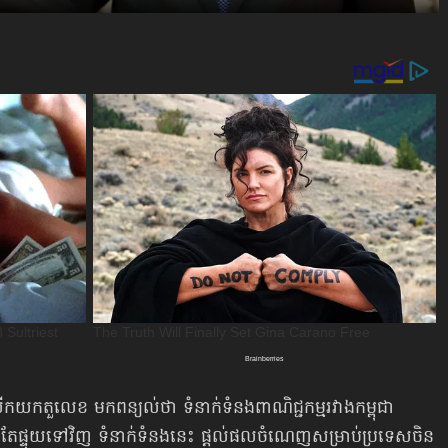
នលើកយកតួលេខ មកពន្យល់ថា ទំនាក់ទំនងពាណិជ្ជកម្មរវាងកម្ពុជា
តែផ្ទុយទៅវិញ ទំនាក់ទំនងនេះ ផ្ដល់ផលចំណេញសម្រាប់ប្រទេសចិន