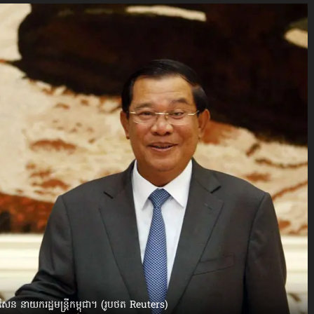
សែន នាយករដ្ឋមន្ត្រីកម្ពុជា។ (រូបថត Reuters)