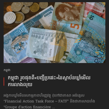
កម្ពុជា
កម្ពុជា រួចផុតពី«បញ្ជីប្រផេះ»​នៃស្ថាប័ន​ឃ្លាំមើល​
ការលាងលុយ
អង្គការឃ្លាំមើលសកម្មភាពហិរញ្ញវត្ថុ (ហៅ​ជា​ភាសា អង់គ្លេស
“Financial Action Task Force – FATF” និងជាភាសាបារាំង
“Groupe d’action financière ...