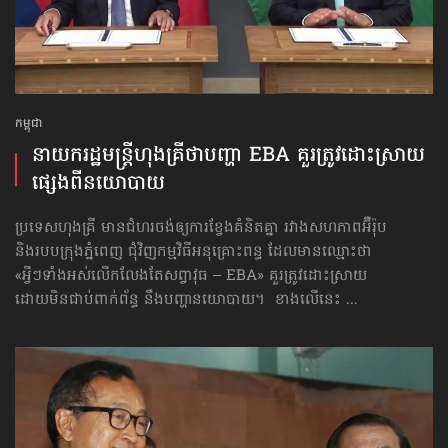
កម្ពុជា
នាយករដ្ឋមន្ត្រី​ហុងគ្រី​ថា​បញ្ហា EBA គួរត្រូវ​ដោះស្រាយ​
ផ្សេង​ពី​នយោបាយ
ប្រទេសហុងគ្រី មានជំហរចង់ឲ្យការខ្វែងគំនិតគ្នា រវាងសហភាពអ៊ឺរ៉ុប
និងរបបក្រុងភ្នំពេញ ជុំវិញកម្មវិធីអនុគ្រោះពន្ធ ដែលមានឈ្មោះថា
«អ្វីៗទាំងអស់លើកលែងតែសព្វាវុធ – EBA» គួរត្រូវដោះស្រាយ
ដោយមិនជាប់ពាក់ព័ន្ធ នឹងបញ្ហានយោបាយ។ ខាងលើនេះ ...