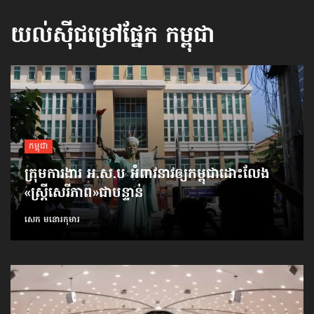
យល់ស៊ីជម្រៅផ្នែក
កម្ពុជា
កម្ពុជា
ក្រុមការងារ អ.ស.ប អំពាវនាវ​ឲ្យកម្ពុជា​ដោះលែង​
«ស្ត្រីសេរីភាព»​ជាបន្ទាន់
សេក មនោរកុមារ