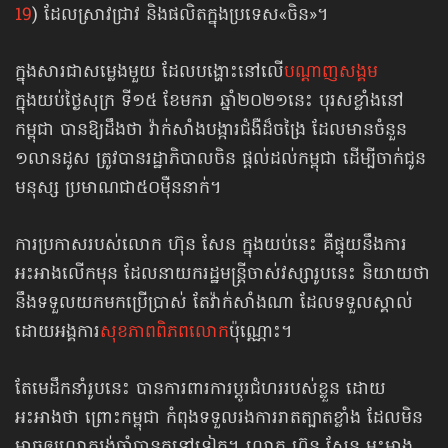
19
) ដែលស្រាវជ្រាវ និងផលិតក្នុងប្រទេស«ចិន»។
ក្នុងសារជាសម្លេងមួយ ដែលបង្ហោះនៅលើ
បណ្ដាញសង្គម
ក្នុងយប់ថ្ងៃសុក្រ ទី១៥ ខែមករា ឆ្នាំ២០២១នេះ បុរសខ្លាំងនៅ
កម្ពុជា បានឱ្យដឹងថា វ៉ាក់សាំងបង្ការជំងឺដ៏ចង្រៃ ដែលមានចំនួន
១លានដូស ត្រូវបានរដ្ឋាភិបាលចិន ផ្តល់ដល់កម្ពុជា ដើម្បីចាក់ជូន
មនុស្ស ប្រមាណជា៥០ម៉ឺននាក់។
ការប្រកាសរបស់លោក ហ៊ុន សែន ក្នុងយប់នេះ គឺផ្ទុយនឹងការ
អះអាងលើកមុន ដែលនាយករដ្ឋមន្ត្រីចាស់វស្សារូបនេះ និយាយថា
នឹងទទួលយកមកប្រើប្រាស់ តែវ៉ាក់សាំងណា ដែលទទួលស្គាល់
ដោយ​អង្គការ
សុខភាពពិភពលោក
​ប៉ុណ្ណោះ។
តែមេដឹកនាំរូបនេះ បានការពារការប្ដូរជំហររបស់ខ្លួន ដោយ
អះអាងថា ព្រោះកម្ពុជា កំពុងទទួលរងការរាតត្បាតខ្លាំង ដែលមិន