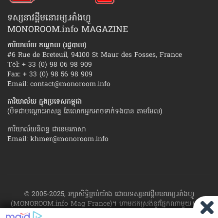
ទស្សនាវដ្ដីមនោរម្យ.អាំងហ្វូ
MONOROOM.info MAGAZINE
ការិយាល័យ កណ្ដាល (រដ្ឋបាល)
#6 Rue de Breteuil, 94100 St Maur des Fosses, France
Tél: + 33 (0) 98 06 98 909
Fax: + 33 (0) 98 56 98 909
Email:
contact@monoroom.info
ការិយាល័យ ក្នុង​ប្រទេស​កម្ពុជា
(បិទជាបណ្ដោះអាសន្ន តែលោកអ្នកអាចទាក់ទងបាន តាមមែល)
ការិយាល័យនិពន្ធ ជាខេមរភាសា
Email:
khmer@monoroom.info
© 2005-2025, រក្សាសិទ្ធិគ្រប់យ៉ាង ដោយទស្សនាវដ្ដី​មនោរម្យ.អាំងហ្វូ
(MONOROOM.info Mag France)។ ហាម​ដក​ស្រង់​នូវ​ផ្នែក​ណា​មួយ​ ឬ​ផ្នែក​
ទាំង​អស់ ​នៃ​ការ​ផ្សាយ​របស់​ទស្សនាវដ្ដី​​មនោរម្យ.អាំងហ្វូ យក​ទៅ​​បោះពុម្ព នៅ