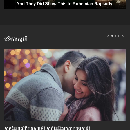
វេទិកាស្នេហ៍
កាន់តែ​យល់​ពី​មនុស្សស្រី កាន់​តែ​ដឹង​ថា​នាង​ត្រូវ​ការ​អី
កត