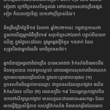
អាចឲ្យ​លោករង់ចាំ​បានតទៅទៀត។ លោក ហ៊ុន សែន អះអាង
ទៀតថា ក្រៅពីប្រទេសចិនខ្លួនឯង នៅមានប្រទេស​ជាច្រើនផ្សេង
ទៀត ក៏បាន​បញ្ជាទិញ យកទៅប្រើប្រាស់ដែរ។
គិតត្រឹមព្រឹកថ្ងៃទី១៥ ខែមករា ឆ្នាំ២០២១នេះ កម្ពុជាប្រកាសថា
ខ្លួនរកឃើញអ្នកជំងឺកូវីដ១៩ សរុបចំនួន៤២៦នាក់ បន្ទាប់ពីបានរក
ឃើញ ក្នុងថ្ងៃនេះ​ដដែល នូវអ្នកឆ្លងថ្មីចំនួន ១៥នាក់ ដែល
សុទ្ធសឹងជាអ្នកដំណើរ មកពីប្រទេសថៃ។
អ្នកជំនាញអន្តរជាតិជាច្រើន បានអះអាងថា វ៉ាក់សាំងចិន​អាចនឹង​
មិនទទួលបាន ការទទួលស្គាល់ ដោយអង្គការ​សុខភាពពិភពលោក
ក្រោម​ហេតុផល​ច្រើនយ៉ាង ក្នុងនោះដូចជាហេតុផល (១)
ប្រទេសចិន​មិនធ្លាប់មានឈ្មោះ ជាប្រទេសដែល​ស្រាវជ្រាវ-ផលិត​
វ៉ាក់សាំងទេ ហើយ (២) មេរោគកូវីដ-១៩ ដែលអ្នកស្រាវជ្រាវចិន​​​
យកទៅសិក្សាស្រាវជ្រាវ មានលក្ខណៈជាមេរោគ«អសកម្ម» ដែល
អាចធ្វើឱ្យប្រសិទ្ធិភាព របស់ថ្នាំវ៉ាក់សាំង មិនមានកម្រិត​ដែលអាច