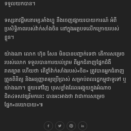
ទទួល​យកបាន។
ទស្សនាវដ្ដីមនោរម្យ.អាំងហ្វូ នឹងចេញផ្សាយរបាយការណ៍ អំពី
ប្រសិទ្ធិភាពរបស់វ៉ាក់សាំងចិន នៅក្នុងអត្ថបទលើកក្រោយរបស់
ខ្លួន។
យ៉ាងណា លោក ហ៊ុន សែន មិនបានបញ្ជាក់ទេថា តើការសម្រេច
របស់លោក ទទួលបានការយល់ព្រម ពីអ្នកជំនាញផ្នែកជំងឺ
រាតត្បាត ហើយថា តើថ្នាំវ៉ាក់សាំងរបស់«ចិន» ត្រូវបានអ្នកជំនាញ
ត្រួតពិនិត្យ និងអនុញ្ញាតឲ្យប្រើប្រាស់ សម្រាប់ពលរដ្ឋកម្ពុជាទូទៅ ឬ
យ៉ាងណា។ ផ្ទុយទៅវិញ បុរសខ្លាំងដែលអង្គុយក្នុងអំណាច
ជិត៤ទសវត្សរ៍មកនេះ បានអះអាងថា វាជាការសម្រេច
ផ្នែក«នយោបាយ»៕