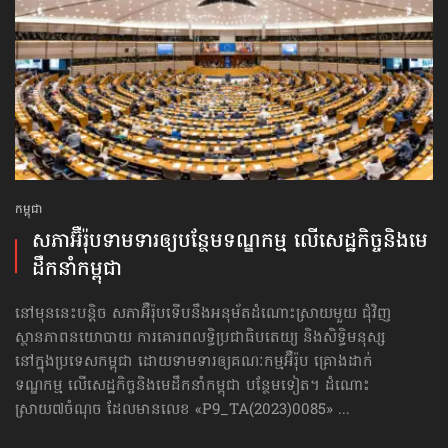
កម្ពុជា
សភាអ៊ឺរ៉ុបទាមទារ​ឲ្យបន្ថែម​ទណ្ឌកម្ម លើសេដ្ឋកិច្ច​និងមេ
ដឹកនាំកម្ពុជា
នៅមុននេះបន្តិច សភាអ៊ឺរ៉ុបទើបនឹងអនុម័តដំណោះស្រាយមួយ ជុំវិញ
ស្ថានភាពនយោបាយ ការគោរព​លទ្ធិ​ប្រជាធិបតេយ្យ និងសិទ្ធិមនុស្ស
នៅក្នុងប្រទេសកម្ពុជា ដោយទាមទារឲ្យគណៈកម្មអ៊ឺរ៉ុប គ្រោងដាក់​
ទណ្ឌកម្ម លើសេដ្ឋកិច្ច​និងមេដឹកនាំកម្ពុជា បន្ថែមទៀត។ ដំណោះ
ស្រាយ៧ចំណុច ដែលមានលេខ «P9_TA(2023)0085» ...