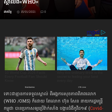
ស្គាល់​ពី«WHO»
ដារារិទ្ធ
15/01/2021
0
ទោះជាគ្មានការទទួលស្គាល់ ពីអង្គការសុខភាពពិភពលោក
(WHO /OMS) ក៏ដោយ តែលោក ហ៊ុន សែន នាយករដ្ឋមន្ត្រី
កម្ពុជា បានប្រកាសឲ្យប្រើវ៉ាក់សាំង បង្ការជំងឺកូវីដ១៩ (
Covid-