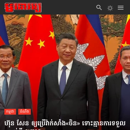
កម្ពុជា
ដំណឹង
ហ៊ុន សែន ​ឲ្យប្រើ​វ៉ាក់សាំង«​ចិន» ទោះគ្មាន​ការទទួល