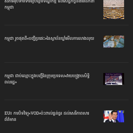
សភាអ៊ឺរ៉ុបទាមទារ​ឲ្យបន្ថែម​ទណ្ឌកម្ម លើសេដ្ឋកិច្ច​និងមេដឹកនាំ
កម្ពុជា
កម្ពុជា រួចផុតពី«បញ្ជីប្រផេះ»​នៃស្ថាប័ន​ឃ្លាំមើល​ការលាងលុយ
កម្ពុជា ជាប់ឈ្មោះ​​ក្នុងបញ្ជី​​នៃក្រុមប្រទេស​«វាយបង្ក្រាប​សិទ្ធិ
ពលរដ្ឋ»
EU៖ ការបិទវិទ្យុ«VOD»ប៉ះពាល់ធ្ងន់ធ្ងរ ដល់សេរីភាព​សារ
ព័ត៌មាន