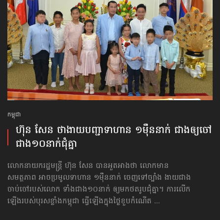
កម្ពុជា
ហ៊ុន សែន ថាងាយ​បញ្ជា​ទាហាន ១ម៉ឺន​នាក់ ជាងឲ្យ​ចៅ
ជាង​១០នាក់ជុំគ្នា
លោកនាយករដ្ឋមន្ត្រី ហ៊ុន សែន បានអួតអាងថា លោកមាន
សមត្ថភាព អាចប្រមូលទាហាន ១ម៉ឺននាក់ ចេញទៅច្បាំង ងាយជាង
ចាប់ចៅ​របស់លោក ទាំងជាង១០នាក់ ឲ្យមកថតរូបជុំគ្នា។ ការលើក
ឡើងរបស់បុរសខ្លាំងកម្ពុជា ធ្វើឡើងក្នុងថ្ងៃខួបកំណើត ...