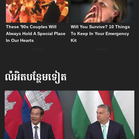
លំអិតបន្ថែមទៀត