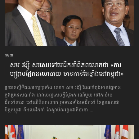
កម្ពុជា
សម រង្ស៊ី សរសេរ​ទៅមេដឹកនាំ​​ពិភពលោក​ថា​ «ការ
បង្ក្រាប​ផ្នែក​នយោបាយ មាន​កាន់តែ​ខ្លាំង​នៅ​កម្ពុជា»
ប្រធានស្ដីទីគណបក្សប្រឆាំង លោក សម រង្ស៊ី ដែលកំពុងមានវត្តមាន
ក្នុងប្រទេសបារាំង បានចេញសេចក្ដីថ្លែងការណ៍មួយ ទៅកាន់មេ
ដឹកនាំនានា នៅលើពិភពលោក រួមមានទាំងមេដឹកនាំ នៃប្រទេសជា
មិត្តកម្ពុជា និងមេដឹកនាំ នៃស្ថាប័នអន្តរជាតិនានា ...