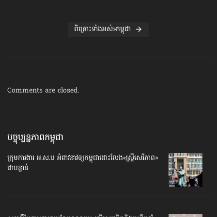
ពិគ្រោះទាំងអស់»កម្ពុជា
Comments are closed.
បច្ចុប្បន្នភាព​កម្ពុជា
ក្រុមការងារ អ.ស.ប អំពាវនាវ​ឲ្យកម្ពុជា​ដោះលែង​«ស្ត្រីសេរីភាព»​
ជាបន្ទាន់