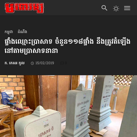
កម្ពុជា
ដំណឹង
ផ្ទាំងឈ្មោះ​ប្រាសាទ ចំនួន​១១៨​ផ្ទាំង នឹងត្រូវ​តំឡើង​
នៅតាម​ប្រាសាទ​នានា
ក. កេសរ កូល
15/02/2019
0