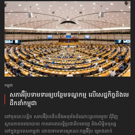
កម្ពុជា
សភាអ៊ឺរ៉ុបទាមទារ​ឲ្យបន្ថែម​ទណ្ឌកម្ម លើសេដ្ឋកិច្ច​និងមេ
ដឹកនាំកម្ពុជា
នៅមុននេះបន្តិច សភាអ៊ឺរ៉ុបទើបនឹងអនុម័តដំណោះស្រាយមួយ ជុំវិញ
ស្ថានភាពនយោបាយ ការគោរព​លទ្ធិ​ប្រជាធិបតេយ្យ និងសិទ្ធិមនុស្ស
នៅក្នុងប្រទេសកម្ពុជា ដោយទាមទារឲ្យគណៈកម្មអ៊ឺរ៉ុប គ្រោងដាក់​