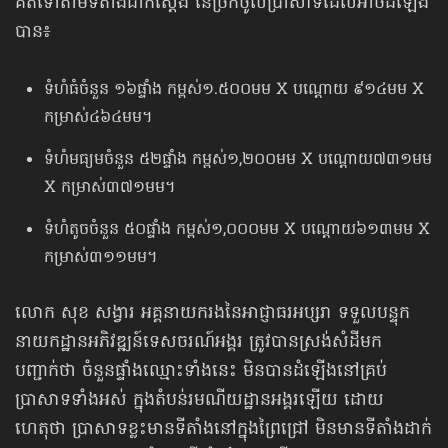
គិតទៅតាមទីតាំងជាក់ស្តែង នៃច្រកចូលប្រាសាទដែលអាចដំឡើង
បាន៖
​ទំហំធំចំនួន ១៦ផ្ទាំង កម្ពស់១.៥០០មម X បណ្ដោយ ៩១៤មម X
កម្រាស់៤៦៤មម។
ទំហំមធ្យមចំនួន ៥២ផ្ទាំង កម្ពស់១,២០០មម X បណ្ដោយ៧៣១មម
X កម្រាស់៣៧១មម។
ទំហំតូចចំនួន ៥០ផ្ទាំង កម្ពស់១,០០០មម X បណ្ដោយ៦១៣មម X
កម្រាស់៣១១មម។
លោក សុខ សង្វារ អគ្គនាយករងនៃអាជ្ញាធរអប្សរា ទទួលបន្ទុក
នាយកដ្ឋានអភិវឌ្ឍន៍ទេសចរណ៍អង្គរ ត្រូវបានស្រង់សំដីមក
បញ្ជាក់ថា ចំនួនផ្ទាំងឈ្មោះទាំងនេះ មិនបានដំឡើងនៅគ្រប់
ប្រាសាទទាំងអស់ ក្នុងតំបន់រមណីយដ្ឋានអង្គរឡើយ ដោយ
ហេតុថា ប្រាសាទខ្លះមានទីតាំងនៅក្នុងព្រៃជ្រៅ មិនមានទីតាំងដាក់