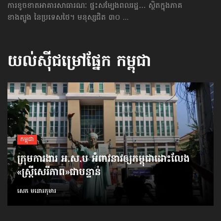
ការខូចខាត​អាគារសាធារណៈ ផ្ទះសម្បែងពលរដ្ឋ… ស្ថិតក្នុងភាគ
ខាងត្បូង នៃប្រទេសថៃ។ មនុស្សជិត ៣០ ...
យល់ស៊ីជម្រៅផ្នែក
កម្ពុជា
កម្ពុជា
ក្រុមការងារ អ.ស.ប អំពាវនាវ​ឲ្យកម្ពុជា​ដោះលែង​
«ស្ត្រីសេរីភាព»​ជាបន្ទាន់
សេក មនោរកុមារ