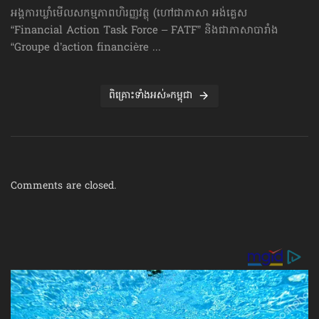
អង្គការឃ្លាំមើលសកម្មភាពហិរញ្ញវត្ថុ (ហៅ​ជា​ភាសា អង់គ្លេស
“Financial Action Task Force – FATF” និងជាភាសាបារាំង
“Groupe d’action financière ...
ពិគ្រោះទាំងអស់»កម្ពុជា
Comments are closed.