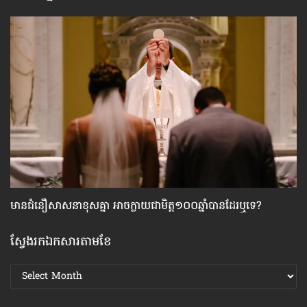
មាន​ជំនឿ​សាសនា​ខុស​គ្នា អាច​ក្លាយ​ជា​មិត្ត១០០ឆ្នាំ​បាន​ដែរ​ឬទេ?
ហេ
ស្វែងរកឯកសារតាមខែ
ស្វែងរក
ឯកសារ
តាមខែ