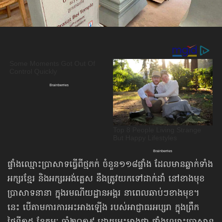
ផ្ទាំងឈ្មោះប្រាសាទធ្វើពីថ្មភក់ ចំនួន​១១៨​ផ្ទាំង ដែលមានឆ្លាក់ទាំង
អក្សរខ្មែរ និងអក្សរអង់គ្លេស នឹងត្រូវយកទៅដាក់ដាំ នៅខាងមុខ
ប្រាសាទនានា ក្នុងរមណីយដ្ឋានអង្គរ នាពេលឆាប់ៗខាងមុខ។
នេះ បើតាមការការអះអាងឡើង របស់អាជ្ញាធរអប្សរា ក្នុងព្រឹក