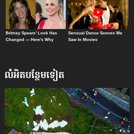
លំអិតបន្ថែមទៀត