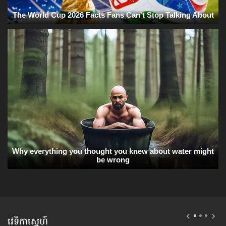
វេទិកាស្នេហ៍