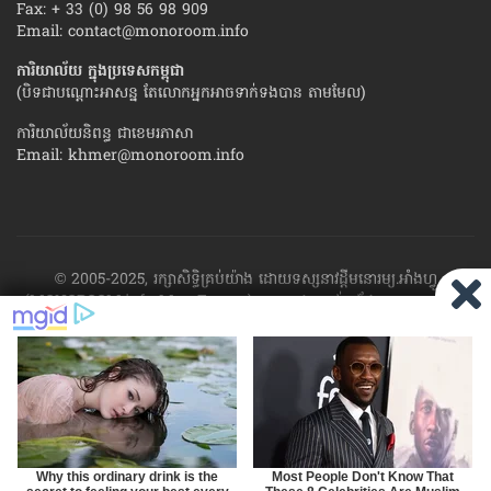
Fax: + 33 (0) 98 56 98 909
Email:
contact@monoroom.info
ការិយាល័យ ក្នុង​ប្រទេស​កម្ពុជា
(បិទជាបណ្ដោះអាសន្ន តែលោកអ្នកអាចទាក់ទងបាន តាមមែល)
ការិយាល័យនិពន្ធ ជាខេមរភាសា
Email:
khmer@monoroom.info
© 2005-2025, រក្សាសិទ្ធិគ្រប់យ៉ាង ដោយទស្សនាវដ្ដី​មនោរម្យ.អាំងហ្វូ
(MONOROOM.info Mag France)។ ហាម​ដក​ស្រង់​នូវ​ផ្នែក​ណា​មួយ​ ឬ​ផ្នែក​
ទាំង​អស់ ​នៃ​ការ​ផ្សាយ​របស់​ទស្សនាវដ្ដី​​មនោរម្យ.អាំងហ្វូ យក​ទៅ​​បោះពុម្ព នៅ
លើក្រដាស ឬតាម​ប្រព័ន្ធ​អេឡិច​ត្រូនិច - ផ្សាយ​តាម​រលក​ធាតុអាកាស ឬតាមប្រព័ន្ធ
អេឡិចត្រូនិច - សរសេរ​ឡើង​វិញ ឬ​ចែក​ចាយ​ តាមវិធីណាក៏ដោយ ដោយ​គ្មាន​ការ​
យល់ព្រម ជា​លាយ​លក្ខណ៍​អក្សរ​ ពី​ចាងហ្វាង​ការ​ផ្សាយ​។
ផ្ទុយមកវិញ ដើម្បី​ទទួល​
បាននូវសិទ្ធិ​ទាំងនេះ សូម​ទាក់​ទង​មក​ទស្សនាវដ្ដី។
RSS
SP
MIRROR
ARCHIVE