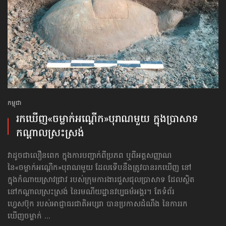
កម្ពុជា
រកឃើញ​«ចម្លាក់អណ្ដើក»​បុរាណ​មួយ ក្នុង​ប្រាសាទ​
កណ្ដាល​ស្រះស្រង់
វាដូចជាលឿនពេក ក្នុងការបញ្ជាក់ពីប្រភព ឬពីអត្តសញ្ញាណ
នៃ«ចម្លាក់អណ្ដើក»​បុរាណមួយ ដែល​ទើបនឹង​ត្រូវបាន​រកឃើញ នៅ
ក្នុងកំណាយស្រាវជ្រាវ របស់ក្រុម​ការងារ​​ជួសជុល​ប្រាសាទ ដែលស្ថិត
នៅ​កណ្តាល​ស្រះស្រង់ នៃរមណីយដ្ឋាន​វប្បធម៌​អង្គរ។ តែទំព័រ
ហ្វេសប៊ុក របស់អាជ្ញាធរជាតិអប្សរា បានប្រកាសដំណឹង នៃការរក
ឃើញចម្លាក់ ...