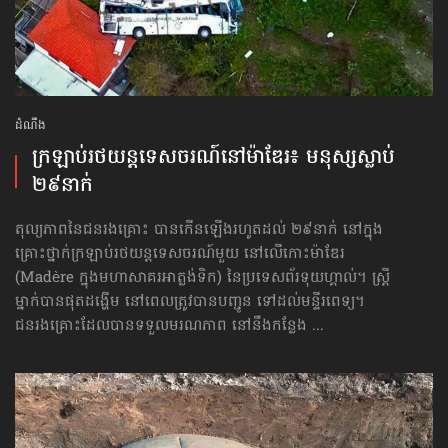
ដំណឹង
ក្រឡាប់​រថយន្ដ​ទេសចរណ៍​នៅ​ម៉ាឌែរ៖ មនុស្ស​ស្លាប់​
២៩នាក់
តុល្យភាពនៃជនរងគ្រោះ បានកើនឡើងរហូតដល់ ២៩នាក់ នៅក្នុង
គ្រោះថ្នាក់ក្រឡាប់រថយន្ដទេសចរណ៍មួយ នៅលើកោះម៉ាឌែរ
(Madère ក្នុងមហាសាគរអាត្លង់ទិក) នៃប្រទេសព័រទុយហ្គាល់។ ស្ត្រី
ម្នាក់បានផុតដង្ហើម នៅពេលត្រូវបានបញ្ជូន ទៅដល់មន្ទីរពេទ្យ។
ជនរងគ្រោះដែលបានទទួលមរណភាព នៅនឹងកន្លែង ...