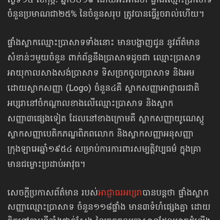
ថ្ងៃទី១៥ ខែកុម្ភៈ ឆ្នាំ២០១៩ ដោយអះអាងថា ផ្ទាំងឈ្មោះប្រាសាទ
ចំនួនប្រមាណជា២៥% នៃចំនួនសរុប ត្រូវបានធ្វើរួចរាល់ហើយ។
ផ្ទាំងស្លាកឈ្មោះប្រាសាទទាំងនោះ មានបង្ហាញជូន នូវព័ត៌មាន
សំខាន់ៗមួយចំនួន ពាក់ព័ន្ធនឹងប្រាសាទដូចជា ឈ្មោះប្រាសាទ
អាយុកាលសាងសង់ប្រាសាទ ទិសច្រកចូលប្រាសាទ និងអម
ដោយស្លាកសញ្ញា (Logo) ចំនួន៤គឺ ស្លាកសញ្ញាអាជ្ញាធរជាតិ
អប្សរានៅចំកណ្តាលខាងលើឈ្មោះប្រាសាទ និងស្លាក
សញ្ញា៣ផ្សេងទៀត ដែលនៅខាងក្រោមគឺ ស្លាកសញ្ញាយូណេស្កូ
ស្លាកសញ្ញាបេតិកភណ្ឌពិភពលោក និងស្លាកសញ្ញាអនុសញ្ញា
ក្រុងឡាអេឆ្នាំ១៩៥៤ សម្រាប់ការការពារសម្បត្តិវប្បធម៌ ក្នុងគ្រា
មានជម្លោះប្រដាប់អាវុធ។
សេចក្ដីប្រកាសព័ត៌មាន របស់
អាជ្ញាធរអប្សរា
បានបន្តថា ផ្ទាំងស្លាក
សញ្ញាឈ្មោះប្រាសាទ ចំនួន​១១៨​ផ្ទាំង មាន៣ទំហំផ្សេងគ្នា ដោយ