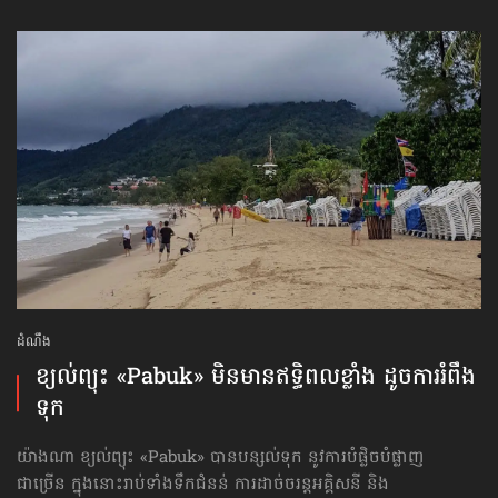
ដំណឹង
ខ្យល់ព្យុះ «Pabuk» មិនមាន​ឥទ្ធិពល​ខ្លាំង ដូច​ការរំពឹង​
ទុក
យ៉ាងណា ខ្យល់ព្យុះ «Pabuk» បានបន្សល់ទុក នូវការបំផ្លិចបំផ្លាញ
ជាច្រើន ក្នុងនោះរាប់ទាំងទឹកជំនន់ ការដាច់ចរន្តអគ្គិសនី និង