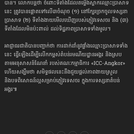
បាន។ លោកបន្តថា ចំពោះទីតាំងដែលតម្លើងស្លាកឈ្មោះប្រាសាទ
នេះ ត្រូវបានផ្ដោតទៅលើ៣ចំណុច (១) នៅក្បែរច្រកចូលទស្សនា
ប្រាសាទ (២) ទីតាំងងាយមើលឃើញរបស់ភ្ញៀវទេសចរ និង (៣)
ទីតាំងដែលមិនប៉ះពាល់ ដល់ទិដ្ឋភាពប្រាសាទទាំងមូល។
អាជ្ញាធរជាតិបានបញ្ជាក់ថា ការដាក់ដាំនូវផ្ទាំងឈ្មោះប្រាសាទទាំង
នេះ ធ្វើឡើងដើម្បីលើកកម្ពស់តំបន់រមណីយដ្ឋានអង្គរ និងស្រប
តាមអនុសាសន៍ណែនាំ របស់គណៈកម្មាធិការ «ICC-Angkor»
ហើយសង្ឃឹមថា សមិទ្ធផលនេះនឹងជួយផ្ដល់ភាពងាយស្រួល
និងបទពិសោធន៍ល្អសម្រាប់ភ្ញៀវទេសចរ ក្នុងការទស្សនាតំបន់
អង្គរ៕