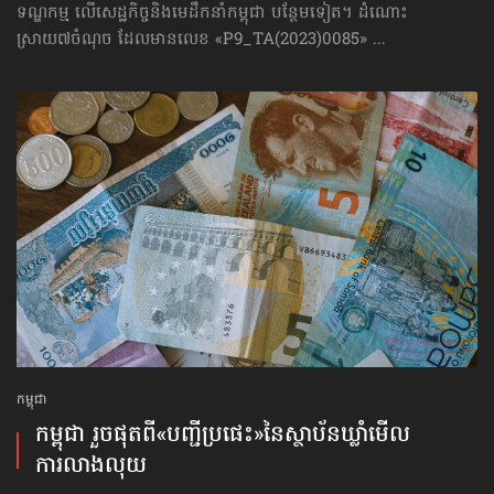
ទណ្ឌកម្ម លើសេដ្ឋកិច្ច​និងមេដឹកនាំកម្ពុជា បន្ថែមទៀត។ ដំណោះ
ស្រាយ៧ចំណុច ដែលមានលេខ «P9_TA(2023)0085» ...
កម្ពុជា
កម្ពុជា រួចផុតពី«បញ្ជីប្រផេះ»​នៃស្ថាប័ន​ឃ្លាំមើល​
ការលាងលុយ