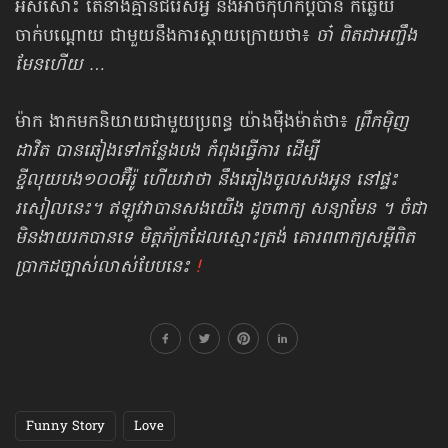
អស់សោះ តែនាងគ្មាន​ជំរើស​អ្វី នឹងអាចកុហកប្ដីបាន ក៏ឆ្លើយ
ចាក់បណ្ដោយ ជាមួយនឹងការស្ដាយក្រោយថា៖
ចា៎ ពិត​ជា​អញ្ចឹង​
មែនហើយ …
ម៉ាក ងាកមកនិយាយជាមួយប្រពន្ធ យ៉ាងម៉ឺងម៉ាត់​ថា៖
ព្រឹកម៉ិញ
ដាវិត បានឆៀងទៅ​កន្លែងបង កំពុងធ្វើការ ដើម្បី
ខ្ចីលុយបង១០០អ៊ឺរ៉ូ ហើយវាថា នឹងឆៀងចូលសងអូន នៅ​ផ្ទះ​
រសៀលនេះ។ ឥឡូវវាបានសងយើង ដូចពាក្យ សន្យាមែន ។ ចំជា
មិនងាយរកបានទេ មិត្តភ័ក្រ​ដែលស្មោះត្រង់ គោរពពាក្យសម្ដី​ពិត
ប្រាកដ​​ច្បាស់លាស់​បែបនេះ
!
Funny Story
Love