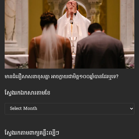
មាន​ជំនឿ​សាសនា​ខុស​គ្នា អាច​ក្លាយ​ជា​មិត្ត១០០ឆ្នាំ​បាន​ដែរ​ឬទេ?
ស្
ស្វែងរកឯកសារតាមខែ
ស្វែងរក
ឯកសារ
តាមខែ
ស្វែងរកតាមពាក្យគន្លឹះល្បីៗ