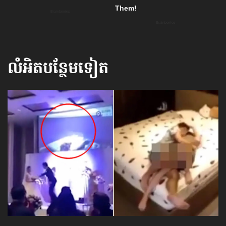
លំអិតបន្ថែមទៀត