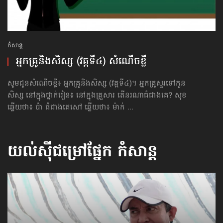
កំសាន្ដ
អ្នកគ្រូនិងសិស្ស (វគ្គទី៤) សំណើចខ្លី
សូមជូនសំណើចខ្លី៖ អ្នកគ្រូនិងសិស្ស (វគ្គទី៤)។ អ្នកគ្រូសួរទៅកូន
សិស្ស នៅក្នុងថ្នាក់រៀន៖ នៅក្នុងគ្រួសារ តើនរណាធំជាងគេ? សុខ
ឆ្លើយថា៖ ប៉ា ធំជាងគេសៅ ឆ្លើយថា៖ ម៉ាក់ ...
យល់ស៊ីជម្រៅផ្នែក
កំសាន្ដ