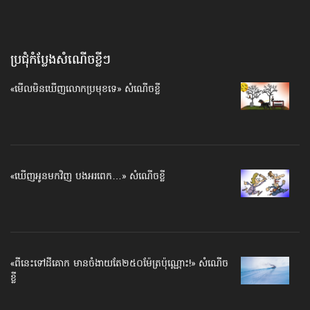
ប្រជុំកំប្លែងសំណើចខ្លីៗ
«មើល​មិន​ឃើញ​លោក​ប្រមុខ​ទេ» សំណើច​ខ្លី
«ឃើញអូនមកវិញ បងអរពេក…» សំណើចខ្លី
«ពីនេះ​ទៅ​ដីគោក មាន​ចំងាយ​តែ​២៥០ម៉ែត្រ​ប៉ុណ្ណោះ!» សំណើច
ខ្លី