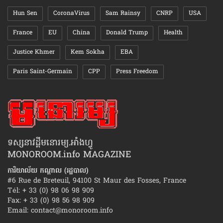
Hun Sen
CoronaVirus
Sam Rainsy
CNRP
USA
France
EU
China
Donald Trump
Health
Justice Khmer
Kem Sokha
EBA
Paris Saint-Germain
CPP
Press Freedom
ទស្សនាវដ្ដីមនោរម្យ.អាំងហ្វូ
MONOROOM.info MAGAZINE
ការិយាល័យ កណ្ដាល (រដ្ឋបាល)
#6 Rue de Breteuil, 94100 St Maur des Fosses, France
Tél: + 33 (0) 98 06 98 909
Fax: + 33 (0) 98 56 98 909
Email:
contact@monoroom.info