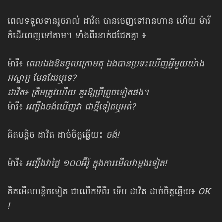
ពេលទទួលទានរូចរាល់ ដាវិត បានចេញទៅរានហាន ហើយ ម៉ារី
ក៏ដើរចេញទៅតាម។ ទាំង​ពីរ​នាក់ជជែកគ្នា ៖
ម៉ារី៖
ពេលឯងឱនចូលក្រោមតុ ឯងបានប្រទះឃើញអ្វីមួយយ៉ាង
អស្ចារ្យ មែនដែរឬទេ?
ដាវិត៖ ត្រឹមត្រូវហើយ គួរឱ្យព្រឺព្រួចទៀតផង។
ម៉ារី៖
អញ្ចឹងចង់ឃើញវា ជាថ្មីទៀតឬអត់?
គិតបន្តិច ដាវិត ដាច់ចិត្តឆ្លើយ៖​
ចង់!
ម៉ារី៖
អញ្ចឹងវាថ្លៃ ១០០អ៊ឺរ៉ូ ក្នុងការមើលវាម្ដងទៀត!
គិតមើលបន្តិចទៀត ជាលើកទីពីរ ទើប ដាវិត ដាច់ចិត្តឆ្លើយ៖​
OK
!