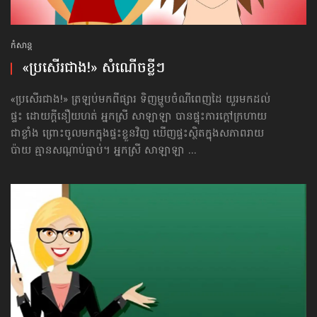
កំសាន្ដ
«ប្រសើរជាង!» សំណើចខ្លីៗ
«ប្រសើរជាង!» ត្រឡប់មកពីផ្សារ ទិញម្ហូបចំណីពេញដៃ យួរមកដល់
ផ្ទះ ដោយក្ដីនឿយហត់ អ្នកស្រី សាឡាឡា បានផ្ទុះការក្ដៅ​ក្រហាយ​
ជាខ្លាំង ព្រោះចូលមកក្នុង​ផ្ទះ​ខ្លួន​វិញ ឃើញផ្ទះស្ថិតក្នុងសភាពរាយ
ប៉ាយ គ្មានសណ្ដាប់ធ្នាប់។ អ្នកស្រី សាឡាឡា ...