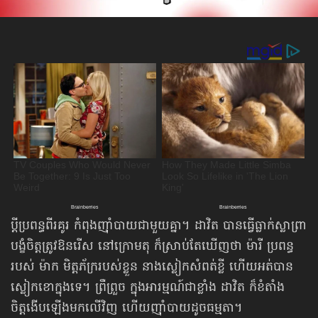
ប្ដីប្រពន្ធពីរគូរ កំពុងញ៉ាំបាយជាមួយគ្នា។ ដាវិត បានធ្វើធ្លាក់ស្លាព្រា
បង្ខំចិត្តត្រូវឱនរើស នៅក្រោមតុ ក៏ស្រាប់​តែឃើញ​ថា ម៉ារី ប្រពន្ធ
របស់ ម៉ាក មិត្តភ័ក្ររបស់ខ្លួន នាងស្លៀក​សំពត់ខ្លី ហើយអត់បាន
ស្លៀកខោក្នុងទេ។ ព្រឺព្រួច ក្នុងអារម្មណ៍ជាខ្លាំង ដាវិត ក៏ខំតាំង​
ចិត្តងើប​ឡើងមកលើវិញ ហើយញ៉ាំបាយដូចធម្មតា។