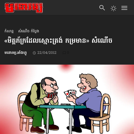
កំសាន្ដ
សំណើច កំប្លែង
«មិត្តភ័ក្រ​ដែល​ស្មោះ​ត្រង់ កម្រមាន» សំណើច
មនោរម្យ.អាំងហ្វូ
22/04/2012
0