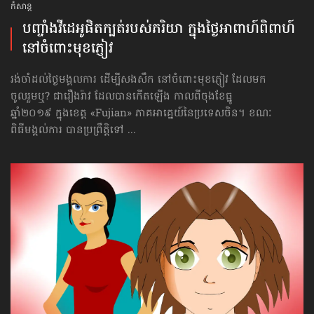
កំសាន្ដ
បញ្ចាំង​វីដេអូ​​ផិតក្បត់​របស់​ភរិយា ក្នុង​ថ្ងៃ​​អាពាហ៍ពិពាហ៍
នៅចំពោះ​មុខភ្ញៀវ
រង់ចាំដល់ថ្ងៃមង្គលការ ដើម្បីសងសឹក នៅចំពោះ​មុខភ្ញៀវ ដែលមក
ចូលរួមឬ? ជារឿងរ៉ាវ ដែលបានកើតឡើង កាលពីចុងខែធ្នូ
ឆ្នាំ២០១៩ ក្នុងខេត្ត «Fujian» ភាគអាគ្នេយ៍​នៃ​ប្រទេសចិន។ ខណៈ
ពិធី​មង្គល់​ការ បានប្រព្រឹត្តិទៅ ...