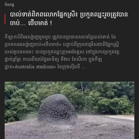
កំសាន្ដ
បាល់ទាត់​ពិភពលោក​ផ្នែកស្រី៖ ប្រកួតឈ្នះរួច​ត្រូវបាន
ចាប់… ថើបមាត់ !
កីឡាការិនីអេស្ប៉ាញមួយរូប ត្រូវបានប្រធានសហព័ន្ធបាល់ទាត់ នៃ
ប្រទេសអេស្ប៉ាញចាប់«ថើបមាត់» បន្ទាប់ពីក្រុមជម្រើសជាតិផ្នែកស្ត្រី
របស់ប្រទេសនេះ បានប្រកួតឈ្នះក្រុមអង់គ្លេស នៅក្នុងការប្រកួតវគ្គ
ផ្ដាច់ព្រ័ត្រ កាលពីយប់ថ្ងៃអាទិត្យ ទី២០ ខែសីហា ក្នុងកីឡ
ដ្ឋាន«Australia stadium» នៃក្រុងស៊ីដនី ...