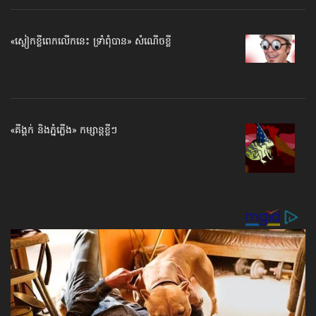
«ស្លៀក​ខ្លី​ពេក​លើក​នេះ ទ្រាំ​ពុំ​បាន» សំណើច​ខ្លី
«គីង្គក់ និងភ្នំភ្លើង» កម្សាន្ដខ្លីៗ