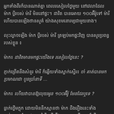
អ្នកទាំងពីរក៏បានណាត់គ្នា ពេលរសៀលថ្ងៃមួយ នៅវេលាដែល
ម៉ាក ប្ដីរបស់ ម៉ារី មិននៅ​ផ្ទះ។ ដាវិត បានអោយ ១០០អ៊ឺរ៉ូទៅ ម៉ារី
ហើយបានឡើងថានសួគ៌ យ៉ាង​សុខ​មនោរម្យ​ជាមួយ​នាង។
លុះល្ងាចឡើង ម៉ាក ប្ដីរបស់ ម៉ារី ត្រឡប់មកផ្ទះវិញ បានសួរប្រពន្ធ
របស់ខ្លួន ៖
ម៉ាក៖
ដាវិតមានមកផ្ទះយើងទេ រសៀលថ្ងៃនេះ ?
ភ្ញាក់ព្រើតនឹងសំនួរ ម៉ារី ក៏ឆ្លើយទាំងស្ទាក់ស្ទើរ៖
ចា៎ គាត់បានមក
ប្រមាណជា បួនប្រាំ​នាទី …
ម៉ាក៖
ហើយវាបានឱ្យលុយអូន ១០០អ៊ឺរ៉ូ មែនដែរឬទេ ?
ធ្លាក់ថ្លើមក្ដុក ដោយមិននឹកស្មានថា ម៉ាក ដឹងរឿងនេះទាំង