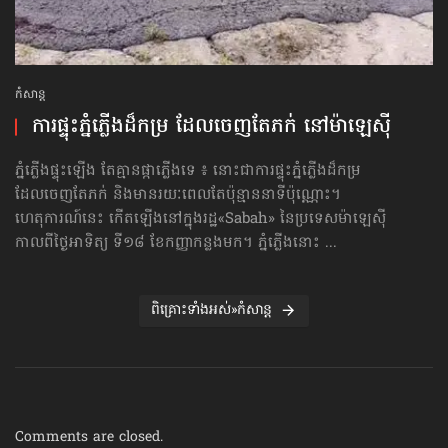
កំសាន្ដ
ការផ្ទុះភ្នំភ្លើងដ៏កម្រ ដែលចេញតែភក់ នៅម៉ាឡេស៊ី
ភ្នំភ្លើងផ្ទុះឡើង តែគ្មានផ្កាភ្លើងទេ ៖ នោះជាការផ្ទុះភ្នំភ្លើងដ៏កម្រ
ដែលចេញតែភក់ និងមានរយៈពេលតែប៉ុន្មាននាទីប៉ុណ្ណោះ។
ហេតុការណ៍នេះ កើតឡើងនៅក្នុងរដ្ឋ«Sabah» នៃប្រទេសម៉ាឡេស៊ី
កាលពីថ្ងៃអាទិត្យ ទី១៨ ខែកញ្ញាកន្លងមក។ ភ្នំភ្លើងនោះ ...
ពិគ្រោះទាំងអស់»កំសាន្ដ
Comments are closed.