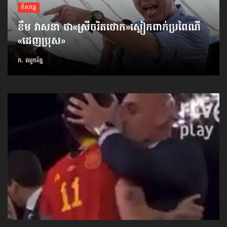
កំសាន្ដ
ខឹម វាសនា ថា«ស្រីចរិតថោក»​ស្លៀកពាក់ប្រពៃណី​
«ដេញប្រុស»
ក. ឈូករ័ត្ន