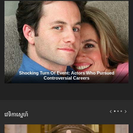
វេទិកាស្នេហ៍