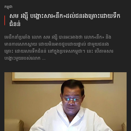
កម្ពុជា
សម រង្ស៊ី បង្ហោះ​សារ​​«នឹក»​​ដល់​ជន​​រងគ្រោះ​​ដោយ​ទឹក
ជំនន់
មេដឹកនាំប្រឆាំង លោក សម រង្ស៊ី បានអះអាងថា លោក«នឹក» និង
មានការសោកស្ដាយ ដោយមិនអាចជួបដោយផ្ទាល់ ជាមួយជនរង
គ្រោះ ដោយសារទឹកជំនន់ នៅក្នុងប្រទេសកម្ពុជា។ នេះ បើតាមសារ
បង្ហោះមួយ​របស់លោក ...