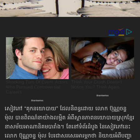
សៀវភៅ “គុកនយោបាយ” ដែលនិពន្ធដោយ លោក ប៊ុណ្ណចន្ទ
ម៉ុល បានពិពណ៌នាយ៉ាងលម្អិត អំពីស្ថានភាពនយោបាយស្រុកខ្មែរ
នាសម័យអាណានិគមបារាំង។ តែនៅទំព័រដំបូង នៃសៀវភៅនេះ
លោក ប៊ុណ្ណចន្ទ ម៉ុល បែរជាសរសេរអារម្ភកថា និយាយអំពីបញ្ហា