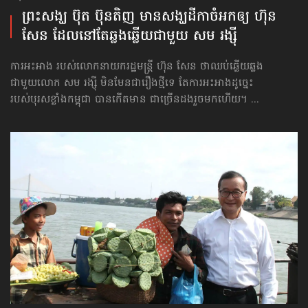
ព្រះសង្ឃ ប៊ុត ប៊ុនតិញ មាន​សង្ឃដីកា​ចំអក​ឲ្យ ហ៊ុន
សែន ដែល​នៅតែ​ឆ្លងឆ្លើយ​ជាមួយ សម រង្ស៊ី
ការអះអាង របស់លោកនាយករដ្ឋមន្ត្រី ហ៊ុន សែន ថាឈប់ឆ្លើយឆ្លង
ជាមួយលោក សម រង្ស៊ី មិនមែនជារឿងថ្មីទេ តែការអះអាងដូច្នេះ
របស់បុរសខ្លាំងកម្ពុជា បានកើតមាន ជាច្រើនដងរួចមកហើយ។ ...