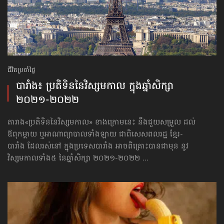
ជីវិតប្រចាំថ្ងៃ
បារាំង៖ ប្រតិទិន​​នៃវិស្សមកាល ក្នុងឆ្នាំសិក្សា
២០២១-២០២២
តារាង​«ប្រតិទិន​​នៃវិស្សមកាល» ខាងក្រោមនេះ នឹងជួយសម្រួល ដល់
ឪពុកម្ដាយ ឬអាណាព្យាបាល​ទាំងឡាយ ជាពិសេសពលរដ្ឋ ខ្មែរ-
បារាំង ដែលរស់នៅ ក្នុងប្រទេសបារាំង អាចពិគ្រោះបាន​ជាមុន នូវ
វិស្សមកាល​ទាំង៥ នៃឆ្នាំសិក្សា ២០២១-២០២២ ...