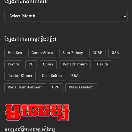
ស្វែងរកឯកសារតាមខែ
ស្វែងរក
ឯកសារ
តាមខែ
ស្វែងរកតាមពាក្យគន្លឹះល្បីៗ
Hun Sen
CoronaVirus
Sam Rainsy
CNRP
USA
France
EU
China
Donald Trump
Health
Justice Khmer
Kem Sokha
EBA
Paris Saint-Germain
CPP
Press Freedom
ទស្សនាវដ្ដីមនោរម្យ.អាំងហ្វូ