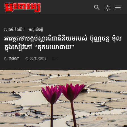
វប្បធម៌ និងជីវិត
អក្សរសិល្ប៍
អារម្ភកថា​បង្កប់​ស្មារតី​ជាតិ​និយម​របស់ ប៊ុណ្ណចន្ទ ម៉ុល
ក្នុង​សៀវភៅ “គុក​នយោបាយ”
ក. ផាន់ណា
30/11/2018
0