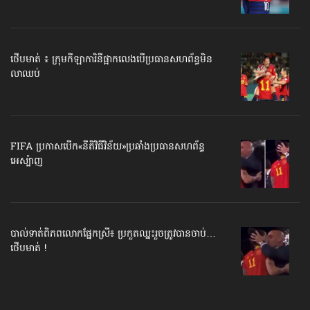
ថើបមាត់ ៖ ក្រុមកីឡាការិនី​ផ្អាកលេង​​បើប្រធានសហព័ន្ធ​មិន
លាឈប់
FIFA ប្រកាសបើក​«នីតិវិធីវិន័យ»​ប្រឆាំងប្រធានសហព័ន្ធ​
អេស្ប៉ាញ
បាល់ទាត់​ពិភពលោក​ផ្នែកស្រី៖ ប្រកួតឈ្នះរួច​ត្រូវបានចាប់…
ថើបមាត់ !