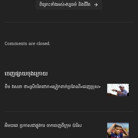
ពិគ្រោះទាំងអស់»វប្បធម៌ និងជីវិត
Comments are closed.
ចេញផ្សាយចុងក្រោយ
ខឹម វាសនា ថា«ស្រីចរិតថោក»​ស្លៀកពាក់ប្រពៃណី​«ដេញប្រុស»
អឹមបាពេ ប្រកាសជាផ្លូវការ ចាកចេញពីក្រុម ប៉ារីស