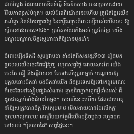
ជាក់ស្តែង ដែលលោកខិតខំធ្វើ ខិតខំកសាង រចនាប្រកបដោយ
វីរិយភាពខ្ពស់បំផុត។ យល់ដំណើរយ៉ាងនេះហើយ ត្រូវតែខ្មែរយើង
រាល់គ្នា ខិតខំថែរក្សាតម្លៃ នៃកេរ្តិ៍ឈ្មោះពីរោះល្បីរបស់យើងនេះ ឱ្យ
ស្ថិតនៅដរាបតទៅផង។ គ្រប់សម័យទាំងអស់ ត្រូវតែខ្មែរ យើង
បណ្តុះបណ្តាលចិត្តស្នេហាជាតិឱ្យបានមុតមាំ។
ចំពោះរឿងទឹកដី សូមជ្រាបថា តាំងតែពីសតវត្សទី១៣ រៀងមក
ប្រទេសយើងចេះតែរៀវរួញ រហូតសព្វថ្ងៃ ដោយសារតែ យើង
ចេះតែ ជឿ និងផ្ញើវាសនា តែទៅលើបុគ្គលម្នាក់ បណ្តោយឱ្យ
បុគ្គលនោះដឹកនាំ ចង់ដឹកនាំយើង និងប្រទេសឱ្យទៅរកផ្លូវមរណៈ
ក៏ចេះតែនៅស្ងៀមផ្សងសំណាង គ្មានគិតភ្ញាក់រឭកអ្វីទាំងអស់ គឺ
ដូចជាស្លាប់ទាំងជំហរតែម្តង។ ការណ៍នោះហើយ ដែលជាហេតុ
នាំឱ្យសត្រូវបានចិត្ត រឹតតែប្រមាថ មើលងាយបានដៃលើកគ្នា
ចូលមកលុកលុយ ដណ្តើមយកផ្ទៃដីយើងបន្តិចម្តងៗ រហូតមក
នៅសល់ “ប៉ុនបាតដៃ” សព្វថ្ងៃនេះ។