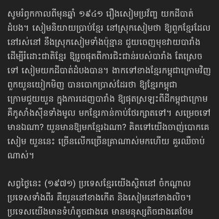
សូមរំឭក​កាលពីមុនឆ្នាំ ១៩៤១ រឿងសៀមប្រវ័ញ្ច យកដីបាត់
ដំបង។ សៀមនិយាយប្រាប់ខ្មែរ នៅស្រុកសៀមថា ឱ្យពួកខ្មែរដែល
នៅរស់នៅ នឹងស្រុកសៀមទាំងប៉ុន្មាន ជួយចេញមុខវាយបារាំង
ដើម្បីរំដោះជាតិខ្មែរ ឱ្យរួចផុតពីការជិះជាន់របស់បារាំង តែស្រេច
ទៅ សៀមយកដីបាត់ដំបងបាន។ ងាកទៅខាងខ្មែរកម្ពុជាក្រោមវិញ
ពួកយួនយៀកមិញ បានបោកប្រាស់ដែរថា ឱ្យខ្មែរកម្ពុជា
ក្រោមជួយយួន ក្នុងការដេញបារាំង ឱ្យផុតស្រឡះពីដីកម្ពុជាក្រោម
គឺកូសាំងស៊ីនទាំងមូល មកខ្មែរកាន់កាប់ថែរក្សាតទៅ។ សម្រេចទៅ
មានឯណា? យួនមានឱ្យមកខ្មែរឯណា? គិតទៅយើងចាញ់បោកគេ
សៀម យួននេះ ច្រើនលើកច្រើនគ្រាណាស់មកហើយ គួរឈឺចាប់
ណាស់។
សព្វថ្ងៃនេះ (១៩៧១) ប្រទេសខ្មែរយើងស្ថិតនៅ ចំកណ្តាល
ប្រទេសទាំងពីរ គឺយួននៅខាងកើត និងសៀមនៅខាងលិច។
ប្រទេសយើងមានទំហំតូចជាងគេ មានមនុស្សតិចជាងគេថែម