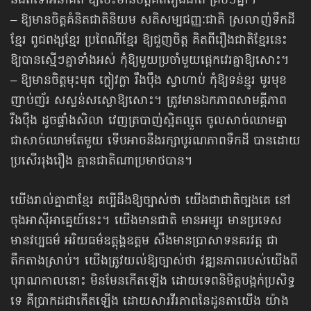
និងតទៅអនាគត ឱ្យចេះមានចិត្តគិតរឿងជាតិ គ្រប់ៗគ្នា។
– ឱ្យមានចិត្តគំនិតជាតិនិយម សតិសម្បជញ្ញៈជាតិ ស្រលាញ់ទឹកដី
ខ្មែរ ពូជពង្សខ្មែរ ប្រពៃណីខ្មែរ ឱ្យជួញចិត្ត គិតពីរឿងជាតិខ្មែរនេះ
ឱ្យបានស្មើៗគ្នាទាំងអស់ កុំឱ្យមួយប្រចាំមួយផ្តេកវេរគ្នាឱ្យសោះ។
– ឱ្យមានចិត្តមុះមុត ក្លៀវក្លា រឹងប៉ឹង ស្វាហាប់ កុំឱ្យទន់ខ្មូរ មូរមុខ
ញាប់ញ័រ សស្លន់សស្លោឱ្យសោះ។ ត្រូវមានឯកភាពសាមគ្គីភាព
រឹងប៉ឹង ដូចផ្ទាំងសិលា វេញត្របាញ់ស្អិតល្មួត ចូលសាច់ឈាមគ្នា
ជាសាច់ឈាមតែមួយ ទើបអាចនឹងរក្សាបូរណភាពទឹកដី បានដោយ
ប្រសើររុងរឿង គ្មានជាតិណាប្រមាថបាន។
យើងរាល់គ្នាជាខ្មែរ គប្បីដឹងឱ្យច្បាស់ថា យើងជាជាតិច្បងគេ នៅ
ចុងអាស៊ីអាគ្នេយ៍នេះ។ យើងមានជាតិ មានអម្បូរ មានប្រទេស
មានវប្បធម៌ អរិយធម៌ឧត្តុង្គឧត្តម សឹងមានប្រាសាទនគរវត្ត ជា
តឹកតាងស្រាប់។ យើងត្រូវយល់ឱ្យច្បាស់ថា វឌ្ឍនភាពរបស់យើងពី
បុរាណកាលនោះ មិនមែនកើតឡើង ដោយទេពនិមិត្តបង្កក់ប្រសិទ្ធ
ទេ គឺប្រាកដជាកើតឡើង ដោយសារវីរភាពនៃដូនតាយើង យ៉ាង