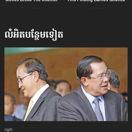
លំអិតបន្ថែមទៀត
កម្ពុជា