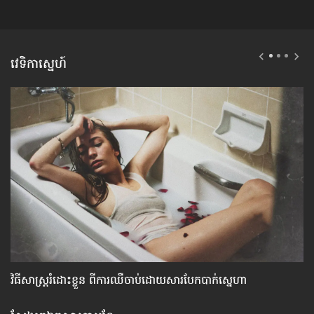
វេទិកាស្នេហ៍
វិធីសាស្រ្ត​រំដោះ​ខ្លួន ពី​ការឈឺចាប់​ដោយ​សារ​បែក​បាក់​ស្នេហា
ហ