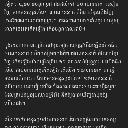
ទៀត។ យួនមានចំនួនប្រជាជនដល់ទៅ ៤០ លាននាក់ ឯសៀម
វិញ មានមនុស្សដល់ទៅ ៣០លាននាក់ ចំណែកខ្មែរយើងវិញ
មានតែ៧លាននាក់ប៉ុណ្ណោះ។ ក្នុងសកលលោកទាំងមូល មនុស្ស
លោកចេះតែកើតឡើង កើនចំនួនជាលំដាប់។
ក្នុងរយៈកាល ៣០ឆ្នាំតទៅមុខទៀត យួនត្រូវកើនឡើងយ៉ាងតិច
៨០លាននាក់ ហើយសៀមយ៉ាងតិច ៧០លាននាក់ ចំណែកខ្មែរ
វិញ កើនឡើងយ៉ាងច្រើនត្រឹម ១៥ លាននាក់ប៉ុណ្ណោះ។ យើងគិត
មើល ដល់មានហេតុកើតឡើង តើយើង ១៥លាននាក់ បានអ្វី
ទប់ទល់ចំពោះគេ ដែលមានមនុស្សដល់ទៅ ១៥០លាននាក់
ហើយដែលនៅកៀបយើងទាំងសងខាងនោះ? នេះជារឿងមួយ
ដែលត្រូវបងប្អូនរួមឈាមត្រិះរិះ គិតឱ្យបានឃើញជាមុនឱ្យ
ហើយផង។
បើឧបមាថា មនុស្ស១៥០លាននាក់ រំលោភប្រុងរំលាយមនុស្ស