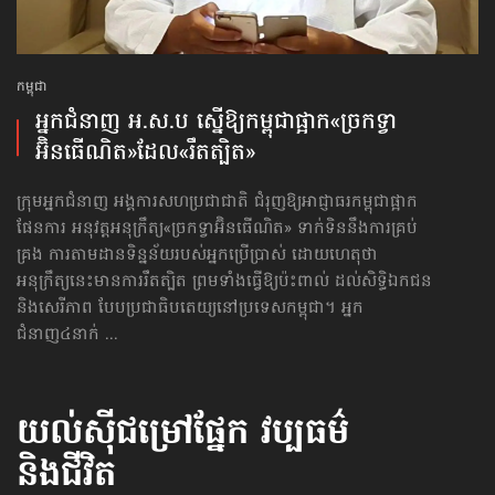
កម្ពុជា
​អ្នកជំនាញ អ.ស.ប ស្នើឱ្យកម្ពុជា​ផ្អាក​«ច្រកទ្វា​
អ៊ិនធើណិត»​ដែល​«រឹតត្បិត»
ក្រុមអ្នកជំនាញ អង្គការសហប្រជាជាតិ ជំរុញឱ្យអាជ្ញាធរកម្ពុជាផ្អាក
ផែនការ អនុវត្តអនុក្រឹត្យ«ច្រកទ្វា​អ៊ិនធើណិត» ទាក់ទិននឹងការគ្រប់
គ្រង ការតាមដានទិន្នន័យរបស់អ្នកប្រើប្រាស់ ដោយហេតុថា
អនុក្រឹត្យនេះមានការរឹតត្បិត ​ព្រមទាំងធ្វើឱ្យប៉ះពាល់ ដល់សិទ្ធិឯកជន
និងសេរីភាព បែបប្រជាធិបតេយ្យនៅប្រទេសកម្ពុជា។ អ្នក
ជំនាញ៤នាក់ ...
យល់ស៊ីជម្រៅផ្នែក
វប្បធម៌
និងជីវិត