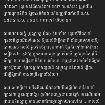
១៥ លាននាក់នោះ តើមនុស្ស១៥ លាននាក់នោះត្រូវគិត
យ៉ាងណា ត្រូវមានវិធីណានឹងទប់ទល់? ការណ៍នេះ ត្រូវយើង
ភ្ញាក់រឭកគន់គិត ឱ្យបានម៉ត់ចត់ ហើយត្រូវគិតតាំងពី ព.ស.
២៥១៤ គ.ស. ១៩៧១ នេះតទៅ ទើបបាន។
តាមយោបល់ខ្ញុំ (ប៊ុណ្ណចន្ទ ម៉ុល) ខ្ញុំយល់ថា ត្រូវរកវិធីពន្យល់​
កូនចៅខ្មែរយើងទាំងអស់ ឱ្យយល់ពីរឿងជាតិ រឿងប្រទេសនេះឱ្យ
បានច្បាស់ អប់រំបំផុសទឹកចិត្តស្នេហាជាតិ ឱ្យកើតឡើងតាំងពីនេះ
តរៀងទៅ។ ក្នុងវត្ត ក្នុងសាលារៀន គ្រប់ទិសទី ត្រូវរៀបចំកម្មវិធី
សិក្សា ឱ្យមានរឿងជាតិនិយមគ្រប់ពេល ឱ្យក្មេងចេះចាប់តាំងពីថ្នាក់
តូចឡើងទៅ ឱ្យចេះស្រលាញ់ជាតិ ស៊ូប្តូរស្លាប់នឹងជាតិ ធ្វើការ
ដើម្បីឱ្យជាតិ បានចម្រើនគ្រប់វិស័យ។
សរុបសេចក្តីទៅ យើងគិតអប់រំកូនចៅយើងធ្វើម៉េច ឱ្យតែយល់
ច្បាស់ថា ខ្លួនអញជាខ្មែរ ធ្លាប់មានឈ្មោះរាប់ពាន់ឆ្នាំ មានអរិយធម៌
រុងរោចន៍អស្ចារ្យ មានឈាមជ័រជាអ្នកច្បាំងយ៉ាងរហ័ស… កាលបើ