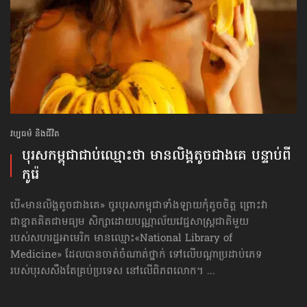
វប្បធម៌ និងជីវិត
បុរសកម្ពុជាជាប់ឈ្មោះថា មានលិង្គតូចជាងគេ បន្ទាប់ពី
កូរ៉េ
បើ«មានលិង្គតូចជាងគេ» ចូរបុរសកម្ពុជាទាំងឡាយ​កុំតូចចិត្ត ព្រោះវា
ជាខ្នាត​គិតជាមធ្យម សិក្សាដោយ​បណ្ណាល័យ​វេជ្ជសាស្ត្រជាតិមួយ
របស់សហរដ្ឋអាមេរិក មានឈ្មោះ​«National Library of
Medicine» ដែលបានចាត់​ចំណាត់ថ្នាក់ ទៅលើបណ្ដាប្រដាប់ភេទ
របស់បុរស​សឹងតែគ្រប់ប្រទេស នៅលើពិភពលោក។ ...