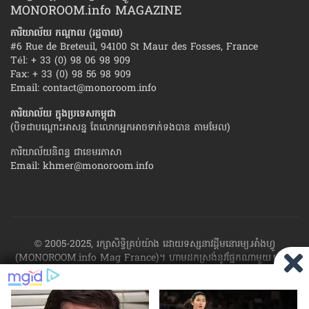
MONOROOM.info MAGAZINE
ការិយាល័យ កណ្ដាល (រដ្ឋបាល)
#6 Rue de Breteuil, 94100 St Maur des Fosses, France
Tél: + 33 (0) 98 06 98 909
Fax: + 33 (0) 98 56 98 909
Email:
contact@monoroom.info
ការិយាល័យ ក្នុង​ប្រទេស​កម្ពុជា
(បិទជាបណ្ដោះអាសន្ន តែលោកអ្នកអាចទាក់ទងបាន តាមមែល)
ការិយាល័យនិពន្ធ ជាខេមរភាសា
Email:
khmer@monoroom.info
© 2005-2025, រក្សាសិទ្ធិគ្រប់យ៉ាង ដោយទស្សនាវដ្ដី​មនោរម្យ.អាំងហ្វូ
(MONOROOM.info Mag France)។ ហាម​ដក​ស្រង់​នូវ​ផ្នែក​ណា​មួយ​ ឬ​ផ្នែក​
ទាំង​អស់ ​នៃ​ការ​ផ្សាយ​របស់​ទស្សនាវដ្ដី​​មនោរម្យ.អាំងហ្វូ យក​ទៅ​​បោះពុម្ព នៅ
លើក្រដាស ឬតាម​ប្រព័ន្ធ​អេឡិច​ត្រូនិច - ផ្សាយ​តាម​រលក​ធាតុអាកាស ឬតាមប្រព័ន្ធ
អេឡិចត្រូនិច - សរសេរ​ឡើង​វិញ ឬ​ចែក​ចាយ​ តាមវិធីណាក៏ដោយ ដោយ​គ្មាន​ការ​