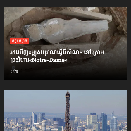
គំនូរ ចម្លាក់
រកឃើញ​«ម្ឈូសបុរាណ​ធ្វើពី​សំណ» នៅក្រោម
ព្រះវិហារ​«Notre-Dame»
ដ.កែវ