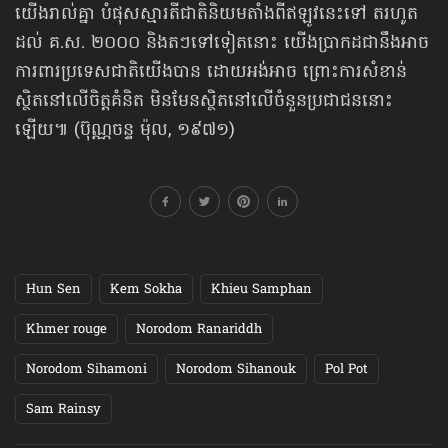
យើងរាល់គ្នា បំផុសស្មារតីជាតិនិយមតាំងពីឥឡូវនេះទៅ តរហូត
ដល់ គ.ស. ២០០០ និងតៗទៅទៀតនោះ យើងប្រាកដជានឹងអាច
ការពារប្រទេសជាតិយើងបាន ដោយអង់អាច ព្រោះការសំខាន់
ស្ថិតនៅលើចិត្តគំនិត មិនមែនស្ថិតនៅលើចំនួនប្រជាជននោះ
ឡើយ៕ (ប៊ុណ្ណចន្ទ ម៉ុល, ១៩៧១)
Hun Sen
Kem Sokha
Khieu Samphan
Khmer rouge
Norodom Ranariddh
Norodom Sihamoni
Norodom Sihanouk
Pol Pot
Sam Rainsy