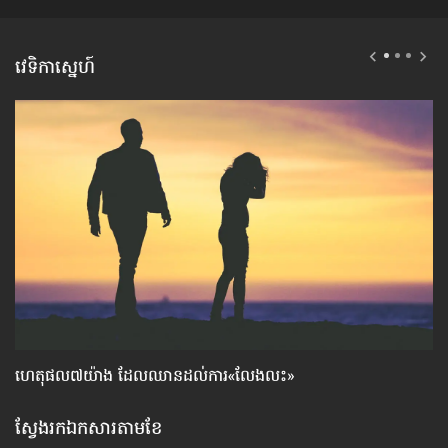
វេទិកាស្នេហ៍
ហេតុផល៧យ៉ាង ដែល​ឈាន​ដល់​ការ«លែងលះ»
ប្
បា
ស្វែងរកឯកសារតាមខែ