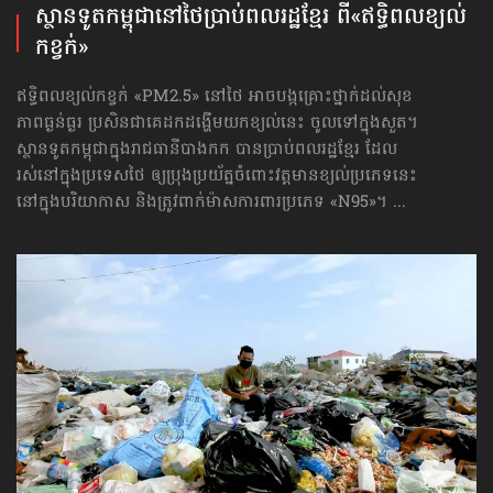
ស្ថានទូតកម្ពុជា​នៅថៃ​ប្រាប់ពលរដ្ឋខ្មែរ ពី​«ឥទ្ធិពលខ្យល់
កខ្វក់»
ឥទ្ធិពលខ្យល់កខ្វក់ «PM2.5» នៅថៃ អាចបង្កគ្រោះថ្នាក់ដល់សុខ
ភាពធ្ងន់ធ្ងរ ប្រសិនជាគេដកដង្ហើមយកខ្យល់នេះ ចូលទៅក្នុងសួត។
ស្ថានទូតកម្ពុជាក្នុងរាជធានីបាងកក បានប្រាប់ពលរដ្ឋខ្មែរ ដែល
រស់នៅក្នុងប្រទេសថៃ ឲ្យប្រុងប្រយ័ត្នចំពោះវត្តមានខ្យល់ប្រភេទនេះ
នៅក្នុងបរិយាកាស និងត្រូវពាក់ម៉ាសការពារប្រភេទ «N95»។ ...