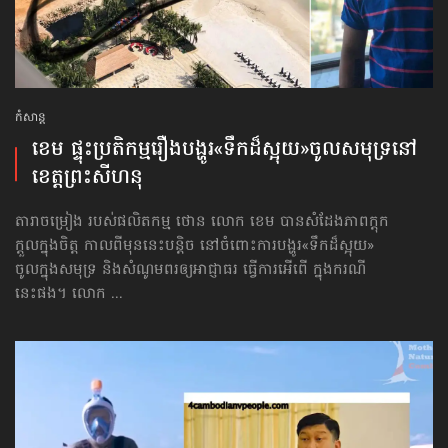
កំសាន្ដ
ខេម ផ្ទុះប្រតិកម្ម​រឿងបង្ហូរ​«ទឹកដ៏ស្អុយ»​ចូល​សមុទ្រ​នៅ​
ខេត្ត​ព្រះសីហនុ
តារាចម្រៀង របស់ផលិតកម្ម ថោន លោក ខេម បានសំដែងភាពក្ដុក
ក្ដួលក្នុងចិត្ត កាលពីមុននេះបន្តិច នៅចំពោះការបង្ហូរ«ទឹកដ៏ស្អុយ»
ចូលក្នុងសមុទ្រ និងសំណូមពរឲ្យអាជ្ញាធរ ធ្វើការអើពើ ក្នុងករណី
នេះផង។ លោក ...