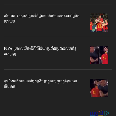
ថើបមាត់ ៖ ក្រុមកីឡាការិនី​ផ្អាកលេង​​បើប្រធានសហព័ន្ធ​មិន
លាឈប់
FIFA ប្រកាសបើក​«នីតិវិធីវិន័យ»​ប្រឆាំងប្រធានសហព័ន្ធ​
អេស្ប៉ាញ
បាល់ទាត់​ពិភពលោក​ផ្នែកស្រី៖ ប្រកួតឈ្នះរួច​ត្រូវបានចាប់…
ថើបមាត់ !