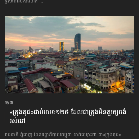
ទ្វីសធើររបស់លោក ...
កម្ពុជា
«ក្រុងគុជ»​ជាប់​លេខ​១២៥ ​ដែល​ជា​ក្រុង​មិន​គួរ​ឲ្យ​ចង់​
រស់នៅ
រាជធានី ភ្នំពេញ ដែលរដ្ឋាភិបាលកម្ពុជា ដាក់ឈ្មោះថា ជា«ក្រុងគុជ»