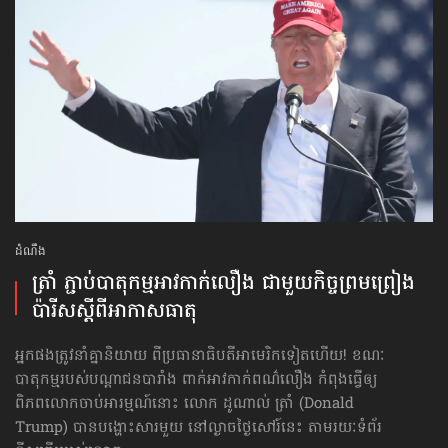
ដំណឹង
ត្រាំ ភ្ជាប់​បាតុកម្ម​អាវកាក់​លឿង ជាមួយ​កិច្ច​ព្រមព្រៀង​
ប៉ារីស​ស្ដីពី​អាកាសធាតុ
អ្នកផងត្រូវនាំគ្នា​និយាយ ពីប្រធានាធិបតី​អាមេរិកទៀតហើយ! ខណៈ
បាតុកម្មរបស់​បណ្ដាជន​បារាំង ពាក់អាវកាក់ពណ៌លឿង កំពុងធ្វើឲ្យ
ពិភពលោក​ចាប់អារម្មណ៍នោះ លោក ដូណាល់ ត្រាំ (Donald
Trump) បានបង្ហោះសារមួយ នៅល្ងាចថ្ងៃសៅរ៍នេះ តាមរយៈទំព័រ