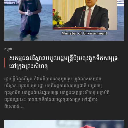
កម្ពុជា
សកម្មជន​បរិស្ថាន​បបួល​រដ្ឋមន្ត្រី​បីរូប​ចុះ​ងូតទឹក​សមុទ្រ
នៅក្រុង​ព្រះសីហនុ
រដ្ឋមន្ត្រីចំនួនពីររូប និងអភិបាលខេត្តមួយរូប ត្រូវបានសកម្មជន
បរិស្ថាន យុវជន ថុន រដ្ឋា មកពីអង្គការមាតាធម្មជាតិ បបួលឲ្យ
ចុះងូតទឹក នៅក្នុងតំបន់ឆ្នេរសមុទ្រ នៅក្នុងខេត្តព្រះសីហនុ បន្ទាប់ពី
យុវជនរូបនេះ បានយកទឹកដែលបង្ហូរចូលសមុទ្រ ទៅធ្វើការ
ពិសោធន៍ ...