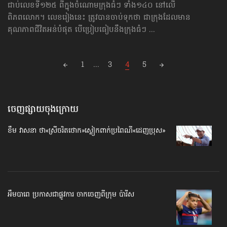
ជាប់លេខទី១២៥ ពីក្នុងចំណោមក្រុងធំៗ ទាំង១៤០ នៅលើ
ពិភពលោក។ លេខរៀងនេះ ត្រូវបានចាប់ទុកថា ជាក្រុងដែលមាន
គុណភាពជីវិតអន់បំផុត បើប្រៀបធៀបនឹងក្រុងធំៗ ...
Posts
1
...
3
4
5
navigation
ចេញផ្សាយចុងក្រោយ
ខឹម វាសនា ថា«ស្រីចរិតថោក»​ស្លៀកពាក់ប្រពៃណី​«ដេញប្រុស»
អឹមបាពេ ប្រកាសជាផ្លូវការ ចាកចេញពីក្រុម ប៉ារីស