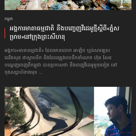
កម្ពុជា
អង្គការ​មាតាធម្មជាតិ នឹង​បញ្ចេញ​វីដេអូថ្មី​​ស្ដីពី​«ភ្នំស
ម្រាម»​នៅ​ក្រុងព្រះសីហនុ
អង្គការ«មាតាធម្មជាតិ» ដែលមានលោក អាឡិច ហ្គន់សាឡេស
ដេវិតសុន ជាស្ថាបនិក និងដែលត្រូវរបបដឹកនាំលោក ហ៊ុន សែន
បណ្ដេញចេញពីកម្ពុជា បានប្រកាសថា នឹងចេញវីដេអូមួយទៀត នៅ
ចុងសប្ដាហ៍ខាងមុខ ...