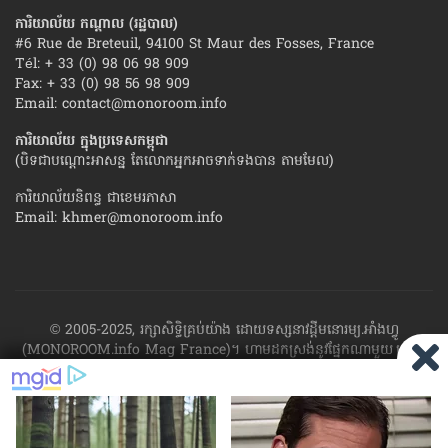
ការិយាល័យ កណ្ដាល (រដ្ឋបាល)
#6 Rue de Breteuil, 94100 St Maur des Fosses, France
Tél: + 33 (0) 98 06 98 909
Fax: + 33 (0) 98 56 98 909
Email:
contact@monoroom.info
ការិយាល័យ ក្នុង​ប្រទេស​កម្ពុជា
(បិទជាបណ្ដោះអាសន្ន តែលោកអ្នកអាចទាក់ទងបាន តាមមែល)
ការិយាល័យនិពន្ធ ជាខេមរភាសា
Email:
khmer@monoroom.info
© 2005-2025, រក្សាសិទ្ធិគ្រប់យ៉ាង ដោយទស្សនាវដ្ដី​មនោរម្យ.អាំងហ្វូ
(MONOROOM.info Mag France)។ ហាម​ដក​ស្រង់​នូវ​ផ្នែក​ណា​មួយ​ ឬ​ផ្នែក​
ទាំង​អស់ ​នៃ​ការ​ផ្សាយ​របស់​ទស្សនាវដ្ដី​​មនោរម្យ.អាំងហ្វូ យក​ទៅ​​បោះពុម្ព នៅ
លើក្រដាស ឬតាម​ប្រព័ន្ធ​អេឡិច​ត្រូនិច - ផ្សាយ​តាម​រលក​ធាតុអាកាស ឬតាមប្រព័ន្ធ
អេឡិចត្រូនិច - សរសេរ​ឡើង​វិញ ឬ​ចែក​ចាយ​ តាមវិធីណាក៏ដោយ ដោយ​គ្មាន​ការ​
យល់ព្រម ជា​លាយ​លក្ខណ៍​អក្សរ​ ពី​ចាងហ្វាង​ការ​ផ្សាយ​។
ផ្ទុយមកវិញ ដើម្បី​ទទួល​