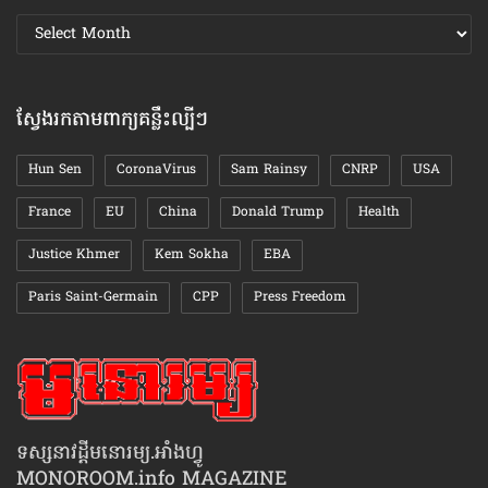
ស្វែងរក
ឯកសារ
តាមខែ
ស្វែងរកតាមពាក្យគន្លឹះល្បីៗ
Hun Sen
CoronaVirus
Sam Rainsy
CNRP
USA
France
EU
China
Donald Trump
Health
Justice Khmer
Kem Sokha
EBA
Paris Saint-Germain
CPP
Press Freedom
ទស្សនាវដ្ដីមនោរម្យ.អាំងហ្វូ
MONOROOM.info MAGAZINE