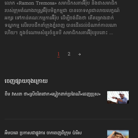
លោក «Ramon Tremosa» សមាជិកសភាអ៊ឺរ៉ុប និងជាសមាជិក
របស់ក្រុម​តំណាងរាស្ត្រអ៊ឺរ៉ុបមិត្តកម្ពុជា បានចោទសួរជាលាយលក្ខណ៍
អក្សរ ទៅកាន់គណៈកម្មការអ៊ឺរ៉ុប ដើម្បីចង់ដឹងថា តើគម្រោងដាក់
ទណ្ឌកម្ម លើរបបដឹកនាំក្រុងភ្នំពេញ បានដើរដល់ដំណាក់កាលណា
ហើយ។ ក្នុងចំណោមសំនួរចំនួនបី សមាជិកសភាអ៊ឺរ៉ុបរូបនោះ ...
Posts
1
2
navigation
ចេញផ្សាយចុងក្រោយ
ខឹម វាសនា ថា«ស្រីចរិតថោក»​ស្លៀកពាក់ប្រពៃណី​«ដេញប្រុស»
អឹមបាពេ ប្រកាសជាផ្លូវការ ចាកចេញពីក្រុម ប៉ារីស