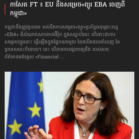
កាសែត FT ៖ EU នឹងសម្រេច​«ព្យួរ EBA ចេញពី
កម្ពុជា»
កម្ពុជានឹងត្រូវប្រឈម ទល់នឹងការសម្រេច«ព្យួរ»ប្រព័ន្ធអនុគ្រោះពន្ធ
«EBA» ពីសំណាក់សហភាពអ៊ឺរ៉ុប ក្នុងសប្ដាហ៍នេះ បើទោះជាការ
សម្រេចព្យួរនោះ ធ្វើឡើងក្នុងផ្នែកណាមួយ នៃផលិតផលនាំចេញ នៃ
ប្រទេសនេះក៏ដោយ។ នេះ បើតាមការផ្សាយឲ្យដឹង របស់សារ
ព័ត៌មានអង់គ្លេស «Financial ...