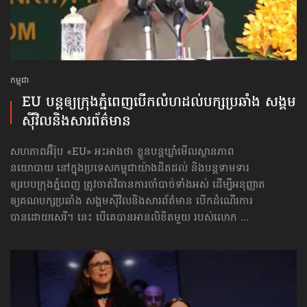
កម្ពុជា
EU បន្ត​ឲ្យ​ក្រុង​ភ្នំពេញ​បើក​លំហ​ដល់​បក្ស​ប្រឆាំង សង្គម
ស៊ីវិល​និង​សារព័ត៌មាន
សហភាពអ៊ឺរ៉ុប «EU» អះអាងថា ខ្លួនបន្តឃ្លាំមើលស្ថានភាព
នយោបាយ នៅក្នុងប្រទេសកម្ពុជាយ៉ាងដិតដល់ និងបន្តទាមទារ
ឲ្យរបបក្រុងភ្នំពេញ ត្រូវចាត់វិធានការចាំបាច់ទាំងអស់ ដើម្បីអនុញ្ញាត
ឲ្យគណបក្សប្រឆាំង សង្គមស៊ីវិល​និង​សារព័ត៌មាន បើកដំណើរការ
បានដោយសេរី។ នេះ បើគេបានអានលិខិតមួយ របស់លោក ...