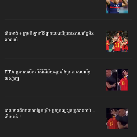
ថើបមាត់ ៖ ក្រុមកីឡាការិនី​ផ្អាកលេង​​បើប្រធានសហព័ន្ធ​មិន
លាឈប់
FIFA ប្រកាសបើក​«នីតិវិធីវិន័យ»​ប្រឆាំងប្រធានសហព័ន្ធ​
អេស្ប៉ាញ
បាល់ទាត់​ពិភពលោក​ផ្នែកស្រី៖ ប្រកួតឈ្នះរួច​ត្រូវបានចាប់…
ថើបមាត់ !