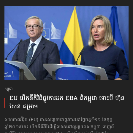
កម្ពុជា
EU បើក​នីតិវិធីផ្លូវការ​ដក EBA ពីកម្ពុជា ទោះបី ហ៊ុន
សែន គម្រាម
សហភាពអ៊ឺរ៉ុប (EU) បានសម្រេចជាផ្លូវការ​នៅថ្ងៃចន្ទទី១១ ខែកុម្ភ
ឆ្នាំ២០១៩នេះ បើកនីតិវិធីដើម្បីឈានទៅព្យួរប្រទេសកម្ពុជា ចេញពី