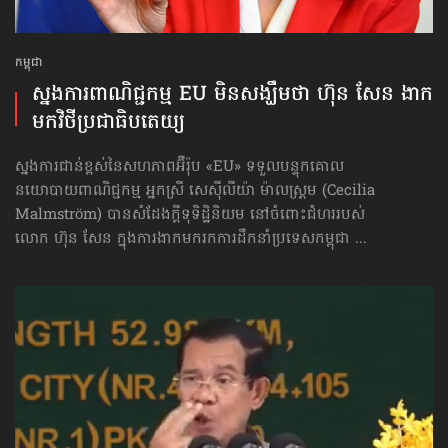
កម្ពុជា
ស្នងការ​ពាណិជ្ជកម្ម EU មិន​សង្ឃឹម​ថា ហ៊ុន សែន ងាក​
មក​វិថី​ប្រជាធិបតេយ្យ
ស្នងការជាន់ខ្ពស់នៃសហភាពអ៊ឺរ៉ុប «EU» ទទួលបន្ទុកគោល
នយោបាយ​ពាណិជ្ជកម្ម អ្នកស្រី សេស៊ីលីយ៉ា ម៉ាលស្ត្រម (Cecilia
Malmström) បានសំដែងក្ដីទុទិដ្ឋិនិយម នៅចំពោះជំហររបស់
លោក ហ៊ុន សែន ក្នុងការងាកមករកការដឹកនាំប្រទេសកម្ពុជា ...