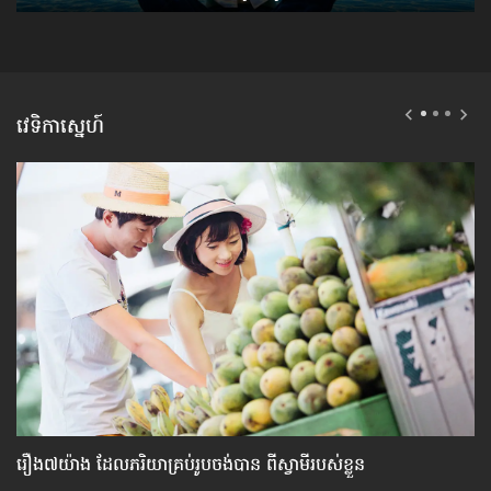
វេទិកាស្នេហ៍
រឿង៧យ៉ាង ​ដែល​ភរិយា​គ្រប់​រូប​ចង់​បាន ពី​ស្វាមី​របស់​ខ្លួន
កា