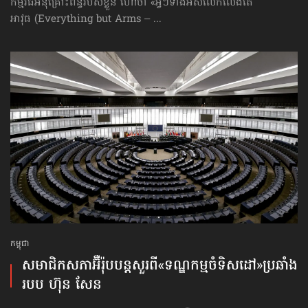
កម្មវិធីអនុគ្រោះពន្ធរបស់ខ្លួន ហៅថា «អ្វីៗទាំងអស់លើកលែងតែ
អាវុធ (Everything but Arms – ...
កម្ពុជា
សមាជិកសភា​អ៊ឺរ៉ុប​បន្តសួរ​ពី​«ទណ្ឌកម្មចំទិសដៅ»​ប្រឆាំង​
របប ហ៊ុន សែន