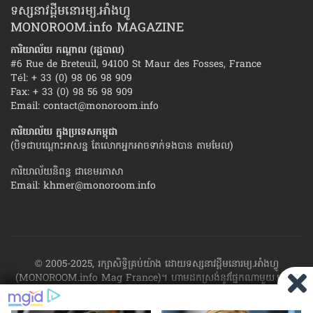
ទស្សនាវដ្ដីមនោរម្យ.អាំងហ្វូ
MONOROOM.info MAGAZINE
ការិយាល័យ កណ្ដាល (រដ្ឋបាល)
#6 Rue de Breteuil, 94100 St Maur des Fosses, France
Tél: + 33 (0) 98 06 98 909
Fax: + 33 (0) 98 56 98 909
Email:
contact@monoroom.info
ការិយាល័យ ក្នុង​ប្រទេស​កម្ពុជា
(បិទជាបណ្ដោះអាសន្ន តែលោកអ្នកអាចទាក់ទងបាន តាមមែល)
ការិយាល័យនិពន្ធ ជាខេមរភាសា
Email:
khmer@monoroom.info
© 2005-2025, រក្សាសិទ្ធិគ្រប់យ៉ាង ដោយទស្សនាវដ្ដី​មនោរម្យ.អាំងហ្វូ
(MONOROOM.info Mag France)។ ហាម​ដក​ស្រង់​នូវ​ផ្នែក​ណា​មួយ​ ឬ​ផ្នែក​
ទាំង​អស់ ​នៃ​ការ​ផ្សាយ​របស់​ទស្សនាវដ្ដី​​មនោរម្យ.អាំងហ្វូ យក​ទៅ​​បោះពុម្ព នៅ
លើក្រដាស ឬតាម​ប្រព័ន្ធ​អេឡិច​ត្រូនិច - ផ្សាយ​តាម​រលក​ធាតុអាកាស ឬតាមប្រព័ន្ធ