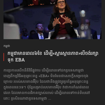
កម្ពុជា
កម្ពុជា​មានពេល​៦ខែ ដើម្បី​«ស្ដារស្ថានភាព»​បើចង់រក្សា
ទុក EBA
ការប្រកាសបើកនីតិវិធីផ្លូវការ ដើម្បីឈានទៅដកប្រទេសកម្ពុជា
ចេញពីកម្មវិធីអនុគ្រោះពន្ធ «EBA» មិនមែនជាសេចក្ដីសម្រេចចុង
ក្រោយ របស់សហភាពអ៊ឺរ៉ុប ដែលថានឹងត្រូវព្យួរប្រព័ន្ធអនុគ្រោះពន្ធ
ក្នុងពេលនេះទេ។ ប៉ុន្តែសម្រាប់សហភាពអ៊ឺរ៉ុប វាជាការកំណត់ពេល
វេលា ដែលមានកាលវិភាគច្បាស់លាស់ ដើម្បីឈានទៅកាន់ទិសដៅ
នោះ ប្រសិនណាជាប្រទេសកម្ពុជា ...