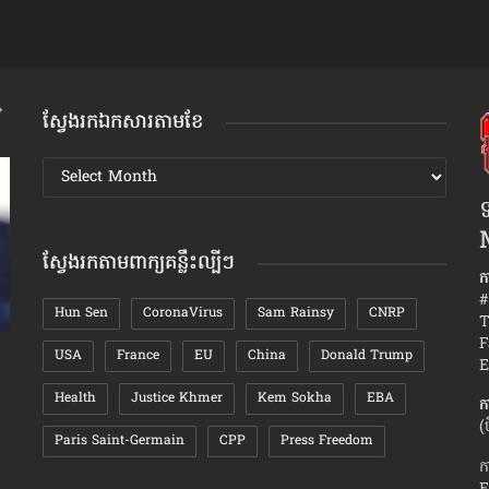
ស្វែងរកឯកសារតាមខែ
ស្វែងរក
ឯកសារ
ទ
តាមខែ
ស្វែងរកតាមពាក្យគន្លឹះល្បីៗ
ក
#
Hun Sen
CoronaVirus
Sam Rainsy
CNRP
T
F
USA
France
EU
China
Donald Trump
វិធីសាស្រ្តយកឈ្នះ​ចិត្ត«អនាគតម្តាយក្មេក»
ហេតុអ្វី​កា
E
ខ្លាំង?
Health
Justice Khmer
Kem Sokha
EBA
ក
(
Paris Saint-Germain
CPP
Press Freedom
ក