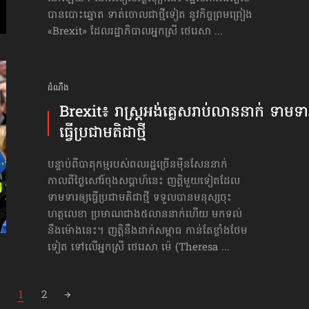
បានបោះឆ្នោត ទាត់ចោលជាថ្មីទៀត នូវកិច្ចព្រមព្រៀង
«Brexit» ដែលរដ្ឋាភិបាលអ្នកស្រី ថេរេសា ...
ដំណឹង
Brexit៖ រាស្ត្រ​អង់គ្លេស​រាប់លាន​នាក់ ទាមទារ
ធ្វើ​ប្រជាមតិ​ជាថ្មី
បន្ទាប់ពីបាតុកម្មរបស់ពលរដ្ឋច្រើនម៉ឺនសែននាក់
កាលពីថ្ងៃសៅរ៍ចុងសប្ដាហ៍នេះ ញត្តិមួយទៀតដែល
ទាមទារ​ឲ្យធ្វើ​ប្រជាមតិ​ជាថ្មី ទទួលបានមនុស្សចុះ
ហត្ថលេខា ប្រមាណជាង៥លាននាក់ហើយ មកទល់
នឹងម៉ោងនេះ។ ញត្តិនឹងដាក់សម្ពាធ កាន់តែខ្លាំងថែម
ទៀត ទៅលើអ្នកស្រី ថេរេសា ម៉េ (Theresa ...
1
2