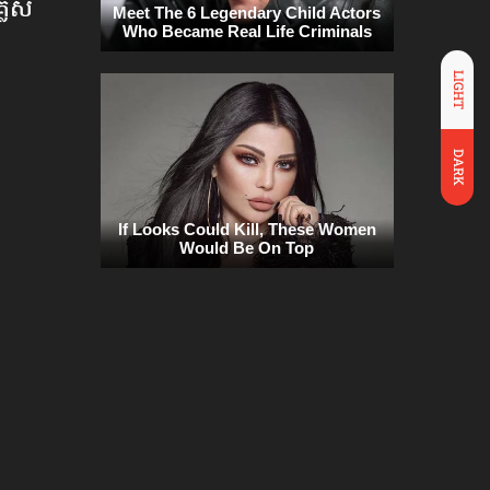
លេស​
LIGHT
DARK