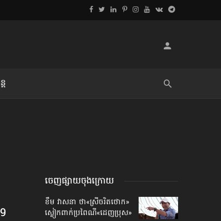
្ដ
លិខិតប្រិយមិត្ត៖ «អំពីទោសៈ»
ចេញផ្សាយចុងក្រោយ
ខឹម វាសនា ថា«ស្រីចរិតថោក»​
19
ស្លៀកពាក់ប្រពៃណី​«ដេញប្រុស»