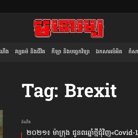
ំណឹង
វប្បធម៌ និងជីវិត
កីឡា និងបច្ចេកវិទ្យា
ឯកសារលំអិត
កំសាន
សម រង្ស៊ី៖ កម្ពុជាគួរមើលគំរូ​តាម​
លិខិតប្រិយមិត្ត៖ «កាមតណ្ហា​
Tag: Brexit
វៀតណាម ក្នុង​ការប្តូរ​មេដឹកនាំ របស់​
មនុស្ស»
ខ្លួន
ដំណឹង
២០២១៖ ម៉ាក្រុង ជូនពរឆ្នាំថ្មីជុំវិញ«Covid-