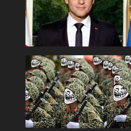
ប្រពៃណី​«ដេញប្រុស»
អឹមបាពេ ប្រកាសជាផ្លូវការ
ចាកចេញពីក្រុម ប៉ារីស
ថើបមាត់ ៖ ក្រុមកីឡាការិនី​
ផ្អាកលេង​​បើប្រធានសហព័ន្ធ​
មិនលាឈប់