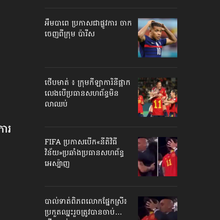
អឹមបាពេ ប្រកាសជាផ្លូវការ ចាក
ចេញពីក្រុម ប៉ារីស
ថើបមាត់ ៖ ក្រុមកីឡាការិនី​ផ្អាក
លេង​​បើប្រធានសហព័ន្ធ​មិន
លាឈប់
ារ​
FIFA ប្រកាសបើក​«នីតិវិធី
វិន័យ»​ប្រឆាំងប្រធានសហព័ន្ធ​
អេស្ប៉ាញ
បាល់ទាត់​ពិភពលោក​ផ្នែកស្រី៖
ប្រកួតឈ្នះរួច​ត្រូវបានចាប់…