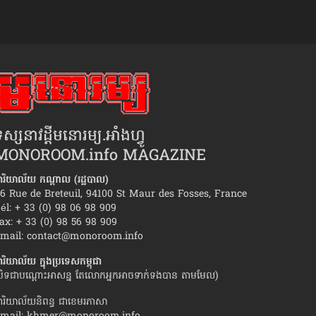
ស្សនាវដ្ដីមនោរម្យ.អាំងហ្វូ
MONOROOM.info MAGAZINE
ារិយាល័យ កណ្ដាល (រដ្ឋបាល)
6 Rue de Breteuil, 94100 St Maur des Fosses, France
él: + 33 (0) 98 06 98 909
ax: + 33 (0) 98 56 98 909
រប្រេះឆា​ស្នេហា​ដំបូង ធ្វើ​ឱ្យ​«ឈឺចាប់»​
វិធី​ធ្វើ​ឱ្យ​មិត្ត​ស្រី​ខ្ល
mail:
contact@monoroom.info
ពិសេស
ារិយាល័យ ក្នុង​ប្រទេស​កម្ពុជា
បិទជាបណ្ដោះអាសន្ន តែលោកអ្នកអាចទាក់ទងបាន តាមមែល)
ារិយាល័យនិពន្ធ ជាខេមរភាសា