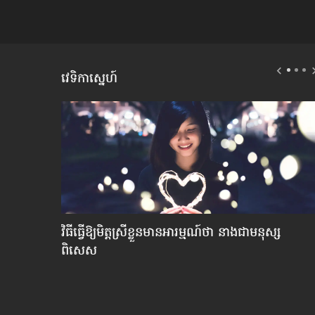
វេទិកាស្នេហ៍
់»​
វិធី​ធ្វើ​ឱ្យ​មិត្ត​ស្រី​ខ្លួន​មាន​អារម្មណ៍​ថា នាង​ជា​មនុស្ស​
ពិសេស