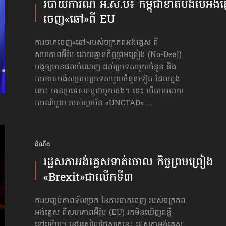
របាយការណ៍ អ.ស.ប៖ កម្ពុជា​ខាតបង់​បើ​អង់គ្
ចេញ​«ឆៅ»ពី EU
ការចាកចេញ«ឆៅ»របស់ចក្រភពអង់គ្លេស ពី
សហភាពអ៊ឺរ៉ុប ដោយគ្មានកិច្ចព្រមព្រៀង (No-Deal)
បង្កឲ្យមានផលចំណេញ ដល់ប្រទេសមួយចំនួន និង
ការខាតបង់សម្រាប់ប្រទេសមួយចំនួនទៀត ដែលក្នុង
នោះ មានប្រទេសកម្ពុជាមួយផង។ នេះ បើតាមរបាយ
ការណ៍មួយ របស់ស្ថាប័ន «UNCTAD» ...
ដំណឹង
រដ្ឋសភា​អង់គ្លេស​ទាត់ចោល កិច្ចព្រមព្រៀង​
«Brexit»​ជាលើកទី៣
ការបញ្ចប់់ភាពទ័លច្រក នៃការចាកចេញ របស់ចក្រភព
អង់គ្លេស ពីសហភាពអ៊ឺរ៉ុប (EU) រកមិនឃើញពន្លឺ
នៅឡើយ។ នៅរសៀលថ្ងៃសុក្រនេះ រដ្ឋសភាអង់គ្លេស