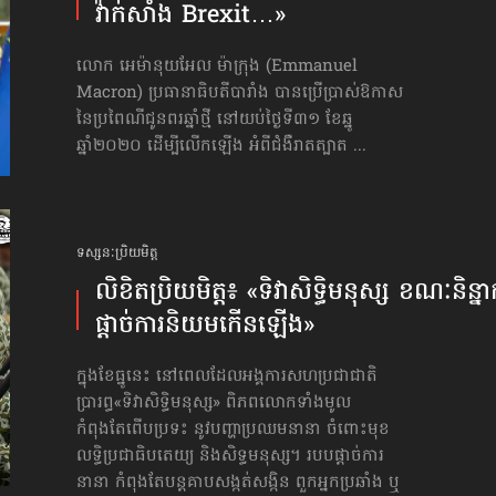
វ៉ាក់សាំង Brexit…»
លោក អេម៉ានុយអែល ម៉ាក្រុង (Emmanuel
Macron) ប្រធានាធិបតីបារាំង បានប្រើប្រាស់ឱកាស
នៃប្រពៃណីជូនពរឆ្នាំថ្មី នៅយប់​ថ្ងៃទី៣១ ខែឆ្នូ
ឆ្នាំ២០២០ ដើម្បីលើកឡើង អំពីជំងឺរាតត្បាត ...
ទស្សនៈប្រិយមិត្ត
លិខិតប្រិយមិត្ត៖ «ទិវាសិទ្ធិមនុស្ស ខណៈនិន្នាក
ផ្ដាច់ការនិយម​កើនឡើង»
ក្នុងខែធ្នូនេះ​ នៅពេលដែលអង្គការ​សហប្រជាជាតិ​
ប្រារព្ធ«ទិវាសិទ្ធិមនុស្ស» ពិភពលោក​ទាំងមូល​​
កំពុងតែពើបប្រទះ នូវបញ្ហាប្រឈមនានា ចំពោះមុខ​
លទ្ធិប្រជាធិបតេយ្យ និងសិទ្ធមនុស្ស។ របបផ្តាច់ការ
នានា កំពុងតែបន្តគាបសង្កត់សង្កិន ពួកអ្នកប្រឆាំង ឬ