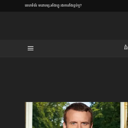
​គេហទំព័រ មនោរម្យ.អាំងហ្វូ រងការរាំងខ្ទប់ឬ?
ិយមិត្ត
ដ
យមិត្ត៖ «កាមតណ្ហា​
លិខិតប្រិយមិត្ត៖ «អំពីទោសៈ»
រថ្មីចុងក្រោយ
ខឹម វាសនា ថា«ស្រី
ចរិតថោក»​ស្លៀកពាក់