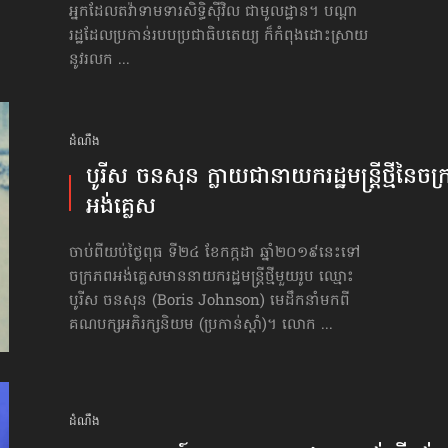
អ្នកដែលតវ៉ា​ទាមទារសិទ្ធិស៊ីវិល ជាមូលដ្ឋាន។ បណ្តា
រដ្ឋដែលប្រកាន់របបប្រជាធិបតេយ្យ ក៏កំពុង​ដោះស្រាយ
នូវរលក ...
ដំណឹង
បូរីស ចនសុន ក្លាយជា​នាយករដ្ឋមន្ត្រី​​ថ្មី​នៃ​ចក
អង់គ្លេស
ចាប់ពីយប់ថ្ងៃពុធ ទី២៤ ខែកក្កដា ឆ្នាំ២០១៩នេះទៅ
ចក្រភពអង់គ្លេសមាននាយករដ្ឋមន្ត្រីថ្មីមួយរូប ឈ្មោះ
បូរីស ចនសុន (Boris Johnson) មេដឹកនាំមកពី
គណបក្សអភិរក្សនិយម (ប្រកាន់ស្ដាំ)។ លោក ...
ដំណឹង