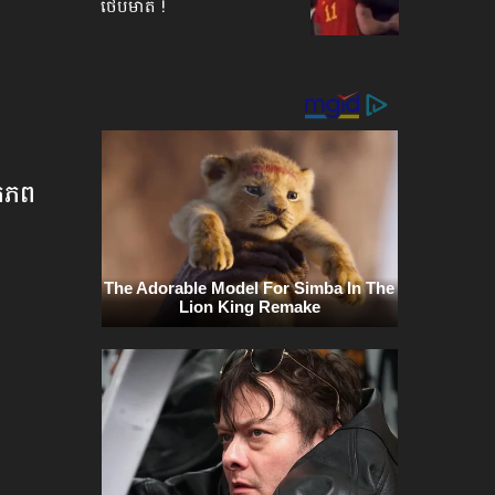
ថើបមាត់ !
្រភព​