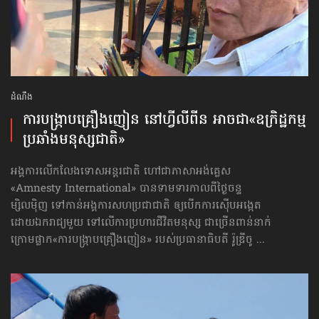
ដំណឹង
ការបង្ក្រាប​គ្រឿងញៀន នៅហ្វីលីពីន អាចជា​​«ឧក្រិដ្ឋកម្ម​
ប្រឆាំង​មនុស្សជាតិ»
អង្គការលើកលែងទោសអន្តរជាតិ ហៅជាភាសាអង់គ្លេស
«Amnesty International» បានទាមទារកាលពីថ្ងៃចន្ទ
ម្សិលម៉ិញ ទៅកាន់អង្គការសហប្រជាជាតិ ឲ្យបើកការស៊ើបអង្កេត
ដោយឯករាជ្យមួយ ទៅលើការប្រហារជីវិតមនុស្ស ជាច្រើនពាន់នាក់
ក្រោមផ្លាក​«ការបង្ក្រាប​គ្រឿងញៀន» របស់ប្រធានាធិបតី រ៉ូឌ្រីចូ ...