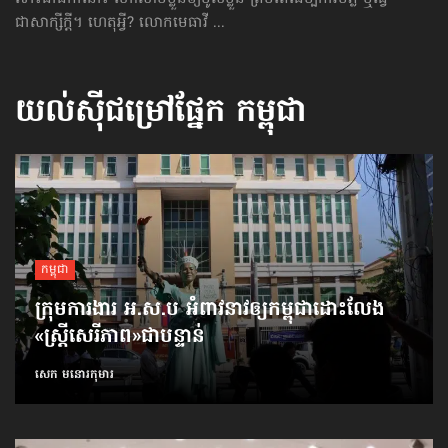
ជាសាក្សីក្ដី។ ហេតុអ្វី? លោកមេធាវី ...
យល់ស៊ីជម្រៅផ្នែក
កម្ពុជា
កម្ពុជា
ក្រុមការងារ អ.ស.ប អំពាវនាវ​ឲ្យកម្ពុជា​ដោះលែង​
«ស្ត្រីសេរីភាព»​ជាបន្ទាន់
សេក មនោរកុមារ