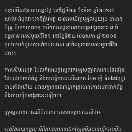
បន្ទាប់ពីសវនាការកន្លះថ្ងៃ នៅថ្ងៃទី២៣ ខែមីនា ឆ្នាំ២០១៧
សាលាដំបូងរាជធានីភ្នំពេញ បានរកឃើញបុគ្គលមួយរូប ថាមាន
ពិរុទ្ធ ពីបទឃាតកម្ម ហើយបានផ្តន្ទាទោសបុគ្គលរូបនោះ ដាក់
ពន្ធនាគារអស់មួយជីវិត។ នៅថ្ងៃទី២៤ ខែឧសភា ឆ្នាំ២០១៩
តុលាការកំពូលបានតំកល់ទោស ដាក់ពន្ធនាគារអស់មួយជីវិត
នោះ។
ការស៊ើបអង្កេត ដែលកំពុងបន្តស្វែងរកអត្តសញ្ញាណជនដទៃទៀត
ដែលជាប់ពាក់ព័ន្ធ នឹងការធ្វើឃាតលើលោក កែម ឡី ទំនងជាត្រូវ
ជាប់គាំងហើយ ដោយគ្មាននរណាម្នាក់ត្រូវបានកោះហៅពាក់ព័ន្ធ
នឹងការស៊ើបអង្កេតនេះឡើយ។
ក្រុមអ្នករាយការណ៍ពិសេស បានមានប្រសាសន៍ថា៖
«
យើងមានកង្វល់ អំពីការខកខានជាក់ស្តែងមិនបានធ្វើការស៊ើប