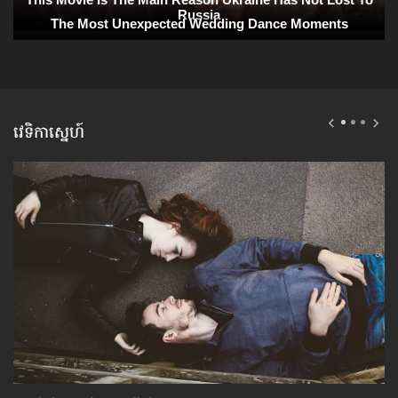
វេទិកាស្នេហ៍