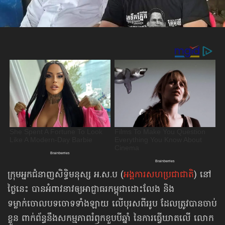
ក្រុមអ្នកជំនាញសិទិ្ធមនុស្ស អ.ស.ប (
អង្គការសហប្រជាជាតិ
) នៅ
ថ្ងៃនេះ បានអំពាវនាវឲ្យអាជ្ញាធរកម្ពុជាដោះលែង និង
ទម្លាក់ចោលបទចោទទាំងឡាយ លើបុរសពីររូប ដែលត្រូវបានចាប់
ខ្លួន ពាក់ព័ន្ធនឹងសកម្មភាពរំឭកខួបបីឆ្នាំ នៃការធ្វើឃាតលើ លោក