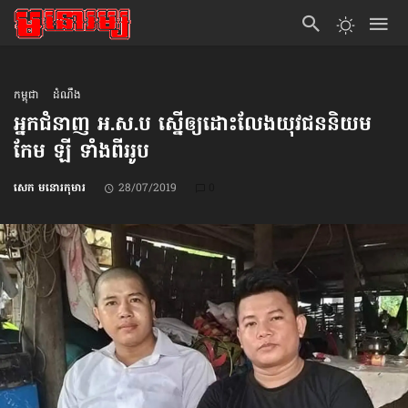
កម្ពុជា
ដំណឹង
អ្នកជំនាញ អ.ស.ប ស្នើ​ឲ្យ​ដោះលែង​​​យុវជន​​​និយម
កែម ឡី ទាំង​ពីររូប
សេក មនោរកុមារ
28/07/2019
0