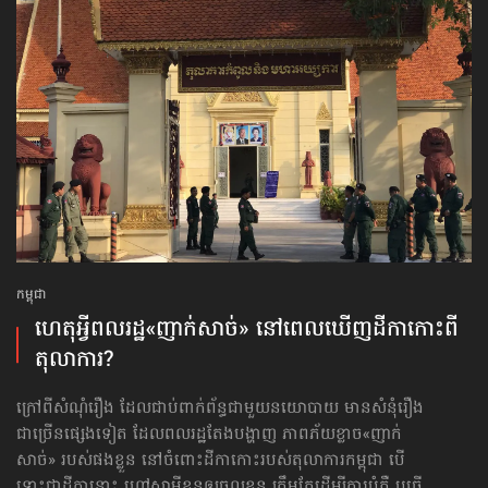
កម្ពុជា
ហេតុអ្វីពលរដ្ឋ«ញាក់សាច់» នៅពេលឃើញដីកាកោះពី
តុលាការ?
ក្រៅពីសំណុំរឿង ដែលជាប់ពាក់ព័ន្ធជាមួយនយោបាយ មានសំនុំរឿង
ជាច្រើនផ្សេងទៀត ដែលពលរដ្ឋតែងបង្ហាញ ភាពភ័យខ្លាច«ញាក់
សាច់» របស់ផងខ្លួន នៅចំពោះដីកាកោះរបស់តុលាការកម្ពុជា បើ
ទោះជាដីកានោះ ហៅសាមីខ្លួនឲ្យចូលខ្លួន ត្រឹមតែដើម្បីការបំភ្លឺ ឬធ្វើ