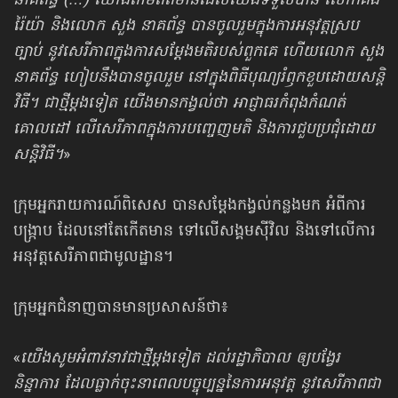
នាគព័ន្ធ (…) យោងតាមព័ត៌មានដែលយើងទទួលបាន លោកគង់
រ៉ៃយ៉ា និងលោក សួង នាគព័ន្ធ បានចូលរួមក្នុងការអនុវត្តស្រប
ច្បាប់ នូវសេរីភាពក្នុងការសម្តែងមតិរបស់ពួកគេ ហើយលោក សួង
នាគព័ន្ធ ហៀបនឹងបានចូលរួម នៅក្នុងពិធីបុណ្យរំឭកខួបដោយសន្តិ
វិធី។ ជាថ្មីម្តងទៀត យើងមានកង្វល់ថា អាជ្ញាធរកំពុងកំណត់
គោលដៅ លើសេរីភាពក្នុងការបញ្ចេញមតិ និងការជួបប្រជុំដោយ
សន្តិវិធី។
»
ក្រុមអ្នករាយការណ៍ពិសេស បានសម្តែងកង្វល់កន្លងមក អំពីការ
បង្ក្រាប ដែលនៅតែកើតមាន ទៅលើសង្គមស៊ីវិល និងទៅលើការ
អនុវត្តសេរីភាពជាមូលដ្ឋាន។
ក្រុមអ្នកជំនាញបានមានប្រសាសន៍ថា៖
«
យើងសូមអំពាវនាវជាថ្មីម្តងទៀត ដល់រដ្ឋាភិបាល ឲ្យបង្វែរ
និន្នាការ ដែលធ្លាក់ចុះនាពេលបច្ចុប្បន្ននៃការអនុវត្ត នូវសេរីភាពជា