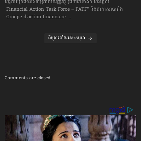
អង្គការឃ្លាំមើលសកម្មភាពហិរញ្ញវត្ថុ (ហៅ​ជា​ភាសា អង់គ្លេស
“Financial Action Task Force – FATF” និងជាភាសាបារាំង
“Groupe d’action financière ...
ពិគ្រោះទាំងអស់»កម្ពុជា
Comments are closed.