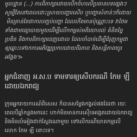
មូលដ្ឋាន (…) ការពិភាក្សាដោយបើកចំហលើប្រធានបទផ្សេងៗ
សូម្បីតែនៅពេលដោះស្រាយបញ្ហារសើប ឬបញ្ហាសំខាន់ៗក៏ដោយ
មិនគ្រាន់តែជាការបញ្ចប់បញ្ហា ដែលកើតមានប៉ុណ្ណោះទេ វាថែម
ទាំងជាមធ្យោបាយមួយដើម្បីលើកកម្ពស់មតិយោបល់ គំនិតច្នៃ
ប្រឌិត និងការពិភាក្សាដេញដោល ដែលចាំបាច់ដើម្បីជំរុញកម្ពុជា
ឲ្យឆ្ពោះទៅរកការអភិវឌ្ឍប្រកបដោយចីរភាព និងសន្តិភាពយូរ
អង្វែង។
»
អ្នកជំនាញ អ.ស.ប ទាមទារឲ្យសើបករណី កែម ឡី
ដោយឯករាជ្យ
ក្រុមអ្នករាយការណ៍ពិសេស ក៏បានសម្តែងកង្វល់ផងដែរថា រយៈ
ពេលបីឆ្នាំកន្លងមកនេះ ហាក់មិនមានការស៊ើបអង្កេតដោយឯករាជ្យ
និងមិនលំអៀងជាក់ស្តែងណាមួយ ទៅលើករណីឃាតកម្មលើ
លោក កែម ឡី នោះទេ។