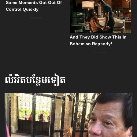
លំអិតបន្ថែមទៀត