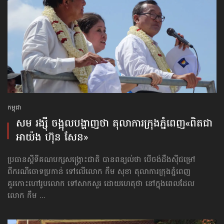
កម្ពុជា
សម រង្ស៊ី ចង្អុល​បង្ហាញថា តុលាការ​ក្រុង​ភ្នំពេញ​«ពិតជា
អាយ៉ង​ ហ៊ុន សែន»
ប្រធាន​ស្ដីទី​គណបក្ស​សង្គ្រោះជាតិ បានពន្យល់ថា បើចង់ដឹងស៊ីជម្រៅ
ពីករណី​ចោទប្រកាន់ ទៅលើលោក កឹម សុខា តុលាការក្រុងភ្នំពេញ
គួរកោះហៅរូបលោក ទៅសាកសួរ ដោយហេតុថា នៅក្នុងពេលដែល
លោក កឹម ...