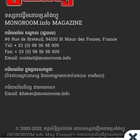
ទស្សនាវដ្ដីមនោរម្យ.អាំងហ្វូ
MONOROOM.info MAGAZINE
ការិយាល័យ កណ្ដាល (រដ្ឋបាល)
#6 Rue de Breteuil, 94100 St Maur des Fosses, France
Tél: + 33 (0) 98 06 98 909
Fax: + 33 (0) 98 56 98 909
Email:
contact@monoroom.info
ការិយាល័យ ក្នុង​ប្រទេស​កម្ពុជា
(បិទជាបណ្ដោះអាសន្ន តែលោកអ្នកអាចទាក់ទងបាន តាមមែល)
ការិយាល័យនិពន្ធ ជាខេមរភាសា
Email:
khmer@monoroom.info
© 2005-2025, រក្សាសិទ្ធិគ្រប់យ៉ាង ដោយទស្សនាវដ្ដី​មនោរម្យ.អាំងហ្វូ
(MONOROOM.info Mag France)។ ហាម​ដក​ស្រង់​នូវ​ផ្នែក​ណា​មួយ​ ឬ​ផ្នែក​