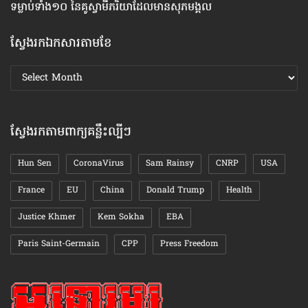
ទម្លាប់​ទាំង១០ នៃ​គូ​ស្វាមី​ភរិយា​ដែល​មាន​សុភមង្គល
កា
ស្វែងរកឯកសារតាមខែ
ស្វែងរក
ឯកសារ
តាមខែ
ស្វែងរកតាមពាក្យគន្លឹះល្បីៗ
Hun Sen
CoronaVirus
Sam Rainsy
CNRP
USA
France
EU
China
Donald Trump
Health
Justice Khmer
Kem Sokha
EBA
Paris Saint-Germain
CPP
Press Freedom