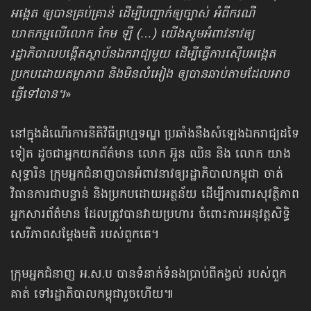
អង្កេត ឲ្យបានគ្រប់គ្រាន់ ដើម្បីបញ្ជាក់ឲ្យច្បាស់ អំពីករណី
ឃាតកម្មលើលោក កែម ឡី (…) យើងសូមអំពាវនាវឲ្យ
រដ្ឋាភិបាលបង្កើតស្ថាប័នឯករាជ្យមួយ ដើម្បីធ្វើការស៊ើបអង្កេត
ប្រកបដោយតម្លាភាព និងមិនលំអៀង ឲ្យបានឆាប់តាមដែលអាច
ធ្វើទៅបាន។
»
នៅក្នុងដំណើរការនីតិវិធីព្រហ្មទណ្ឌ ប្រឆាំងនឹងសំឡេងឯករាជ្យដទៃ
ទៀត ដូចជាអ្នកយកព័ត៌មាន លោក អ៊ួន ឈិន និង លោក យាង
សុទ្ធារិន ក្រុមអ្នកជំនាញបានអំពាវនាវឲ្យរដ្ឋាភិបាលកម្ពុជា ចាត់
វិធានការជាបន្ទាន់ និងប្រកបដោយអត្ថន័យ ដើម្បីការពារសុវត្ថិភាព
អ្នកសារព័ត៌មាន ដែលត្រូវបានវាយប្រហារ ចំពោះការអនុវត្តសិទ្ធិ
សេរីភាពសម្តែងមតិ របស់ពួកគេ។
ក្រុមអ្នកជំនាញ អ.ស.ប បានទំនាក់ទំនងប្រាប់ពីកង្វល់ របស់ពួក
គាត់ ទៅរដ្ឋាភិបាលកម្ពុជារួចហើយ៕