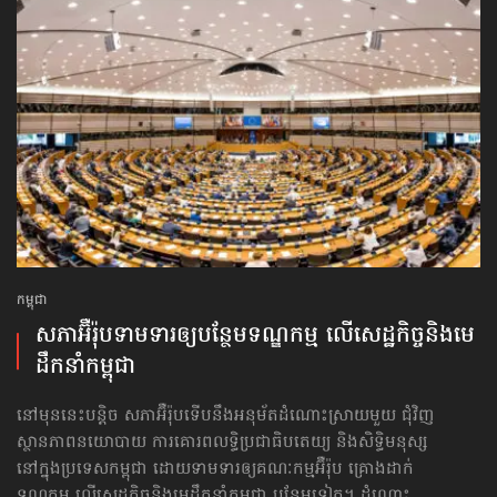
កម្ពុជា
សភាអ៊ឺរ៉ុបទាមទារ​ឲ្យបន្ថែម​ទណ្ឌកម្ម លើសេដ្ឋកិច្ច​និងមេ
ដឹកនាំកម្ពុជា
នៅមុននេះបន្តិច សភាអ៊ឺរ៉ុបទើបនឹងអនុម័តដំណោះស្រាយមួយ ជុំវិញ
ស្ថានភាពនយោបាយ ការគោរព​លទ្ធិ​ប្រជាធិបតេយ្យ និងសិទ្ធិមនុស្ស
នៅក្នុងប្រទេសកម្ពុជា ដោយទាមទារឲ្យគណៈកម្មអ៊ឺរ៉ុប គ្រោងដាក់​
ទណ្ឌកម្ម លើសេដ្ឋកិច្ច​និងមេដឹកនាំកម្ពុជា បន្ថែមទៀត។ ដំណោះ