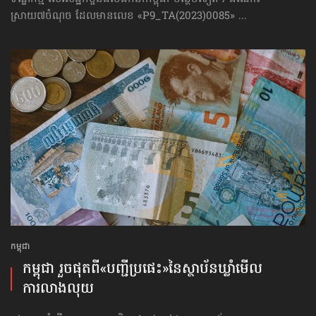
ស្រាយ៧ចំណុច ដែលមានលេខ «P9_TA(2023)0085» ...
កម្ពុជា
កម្ពុជា រួចផុតពី«បញ្ជីប្រផេះ»​នៃស្ថាប័ន​ឃ្លាំមើល​
ការលាងលុយ