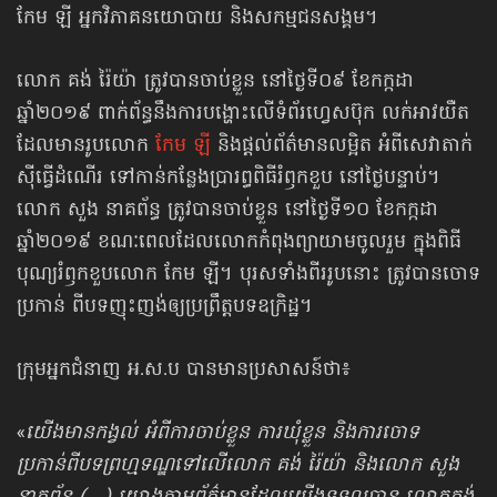
កែម ឡី អ្នកវិភាគនយោបាយ និងសកម្មជនសង្គម។
លោក គង់ រ៉ៃយ៉ា ត្រូវបានចាប់ខ្លួន នៅថ្ងៃទី០៩ ខែកក្កដា
ឆ្នាំ២០១៩ ពាក់ព័ន្ធនឹងការបង្ហោះលើទំព័រហ្វេសប៊ុក លក់អាវយឺត
ដែលមានរូបលោក
កែម ឡី
និងផ្តល់ព័ត៌មានលម្អិត អំពីសេវាតាក់
ស៊ីធ្វើដំណើរ ទៅកាន់កន្លែងប្រារព្ធពិធីរំឭកខួប នៅថ្ងៃបន្ទាប់។
លោក សួង នាគព័ន្ធ ត្រូវបានចាប់ខ្លួន នៅថ្ងៃទី១០ ខែកក្កដា
ឆ្នាំ២០១៩ ខណៈពេលដែលលោកកំពុងព្យាយាមចូលរួម ក្នុងពិធី
បុណ្យរំឭកខួបលោក កែម ឡី។ បុរសទាំងពីររូបនោះ ត្រូវបានចោទ
ប្រកាន់ ពីបទញុះញង់ឲ្យប្រព្រឹត្តបទឧក្រិដ្ឋ។
ក្រុមអ្នកជំនាញ អ.ស.ប បានមានប្រសាសន៍ថា៖
«
យើងមានកង្វល់ អំពីការចាប់ខ្លួន ការឃុំខ្លួន និងការចោទ
ប្រកាន់ពីបទព្រហ្មទណ្ឌទៅលើលោក គង់ រ៉ៃយ៉ា និងលោក សួង