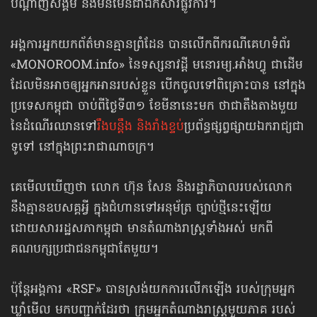
បណ្ដាញសង្គម និងមិនមែនជាឯកសារផ្លូវការ។
អង្គការ​អ្នកយកព័ត៌មាន​គ្មានព្រំដែន បានលើក​ពីករណីគេហទំព័រ
«MONOROOM.info» នៃទស្សនាវដ្ដី មនោរម្យ.អាំងហ្វូ ជាដើម
ដែលមិនអាច​ឲ្យអ្នកអាន​របស់ខ្លួន បើកចូលទៅពិគ្រោះបាន នៅក្នុង
ប្រទេសកម្ពុជា ចាប់ពីថ្ងៃទី៣១ ខែមីនានេះមក ថាជាតឹងតាង​មួយ
នៃដំណើរ​ឈានទៅ
រឹងបន្តឹង និងរាំងខ្ទប់
ប្រព័ន្ធផ្សព្វផ្សាយ​ឯករាជ្យ​​ជា
ទូទៅ នៅក្នុងព្រះរាជាណាចក្រ។
គេមើលឃើញថា លោក ហ៊ុន សែន និងរដ្ឋាភិបាល​របស់លោក
នឹងគ្មានឧបសគ្គអ្វី ក្នុងជំហានទៅ​អនុម័ត្រ ច្បាប់ថ្មីនេះ​ឡើយ
ដោយសាររដ្ឋសភា​កម្ពុជា មានតំណាងរាស្ត្រ​ទាំងអស់ មកពី
គណបក្ស​ប្រជាជន​កម្ពុជាតែមួយ។
ប៉ុន្តែអង្គការ «RSF» បានស្រង់យកការលើកឡើង របស់ក្រុមអ្នក
ឃ្លាំមើល មកបញ្ជាក់ដែរថា ក្រុមអ្នកតំណាងរាស្ត្រមួយភាគ របស់