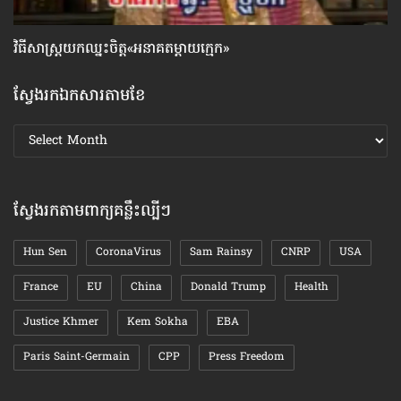
វិធីសាស្រ្តយកឈ្នះ​ចិត្ត«អនាគតម្តាយក្មេក»
សញ
អ្ន
ស្វែងរកឯកសារតាមខែ
ស្វែងរក
ឯកសារ
តាមខែ
ស្វែងរកតាមពាក្យគន្លឹះល្បីៗ
Hun Sen
CoronaVirus
Sam Rainsy
CNRP
USA
France
EU
China
Donald Trump
Health
Justice Khmer
Kem Sokha
EBA
Paris Saint-Germain
CPP
Press Freedom