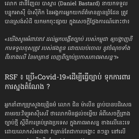
លោក ដានីញែល បាស្ដារ (Daniel Bastard) នាយកទទួល
បន្ទុកអាស៊ី ប៉ាស៊ីភិក នៃអង្គការអ្នកយកព័ត៌មានគ្មានព្រំដែន ត្រូវ
បានស្រង់សំដី យកមកចុះផ្សាយ ក្នុងសេចក្ដីថ្លែងការណ៍នោះថា៖
«
យើងសូមអំពាវនាវ ដល់អ្នកបង្កើតច្បាប់ របស់កម្ពុជា ឲ្យបង្ហាញពី
ការទទួលខុសត្រូវ របស់ផងខ្លួន ដោយលប់ចោល នូវចំណុចទាំង
ពីរខាងលើ នៃមាត្រា៥ ចេញពីច្បាប់ប្រកាសភាពអាសន្ន។
»
RSF ៖ ប្រើ«Covid-19»ដើម្បីធ្វើច្បាប់ ទុកការពារ
ការស្នងតំណែង ?
អ្នកនាំពាក្យក្រសួងយុត្តិធម៌ លោក ជិន ម៉ាលីន ធ្លាប់បានបដិសេធ
តាមរយៈវិទ្យុអាស៊ីសេរី ថាលោកមិនផ្ដល់ចម្លើយ អំពីសេចក្ដីព្រាង
ច្បាប់ថ្មី ស្ដីពីការគ្រប់គ្រងប្រទេស ក្នុងភាពអាសន្ន ខាងលើនេះទេ
ដោយលោកសំអាងថា វាគ្រាន់តែជាការបង្ហោះ តៗគ្នា នៅលើ