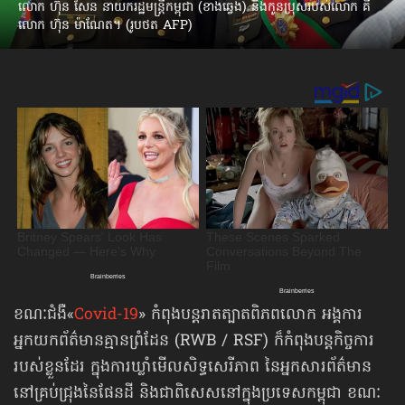
លោក ហ៊ុន សែន នាយករដ្ឋមន្ត្រីកម្ពុជា (ខាងឆ្វេង) និងកូនប្រុសរបស់លោក គឺ
លោក ហ៊ុន ម៉ាណែត។ (រូបថត AFP)
ខណៈជំងឺ«
Covid-19
» កំពុងបន្តរាតត្បាតពិភពលោក អង្គការ
អ្នកយកព័ត៌មានគ្មានព្រំដែន (RWB / RSF) ក៏កំពុងបន្តកិច្ចការ
របស់ខ្លួនដែរ ក្នុងការឃ្លាំមើលសិទ្ធសេរីភាព នៃអ្នកសារព័ត៌មាន
នៅគ្រប់ជ្រុងនៃផែនដី និងជាពិសេសនៅក្នុងប្រទេសកម្ពុជា ខណៈ