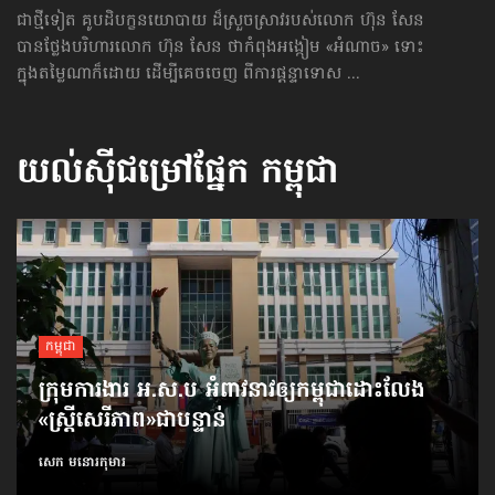
ជាថ្មីទៀត គូបដិបក្ខនយោបាយ ដ៏ស្រួចស្រាវរបស់លោក ហ៊ុន សែន
បានថ្លែងបរិហារលោក ហ៊ុន សែន ថាកំពុងអង្កៀម «អំណាច» ទោះ
ក្នុងតម្លៃណាក៏ដោយ ដើម្បីគេចចេញ ពីការផ្ដន្ទាទោស ...
យល់ស៊ីជម្រៅផ្នែក
កម្ពុជា
កម្ពុជា
ក្រុមការងារ អ.ស.ប អំពាវនាវ​ឲ្យកម្ពុជា​ដោះលែង​
«ស្ត្រីសេរីភាព»​ជាបន្ទាន់
សេក មនោរកុមារ