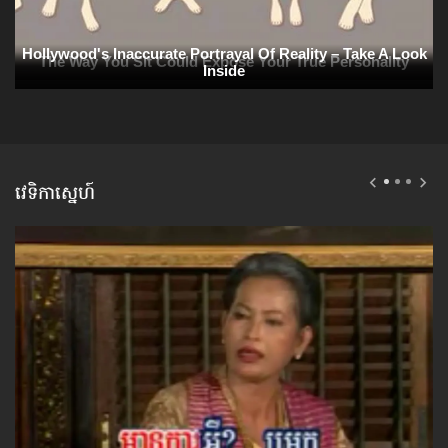
វេទិកាស្នេហ៍