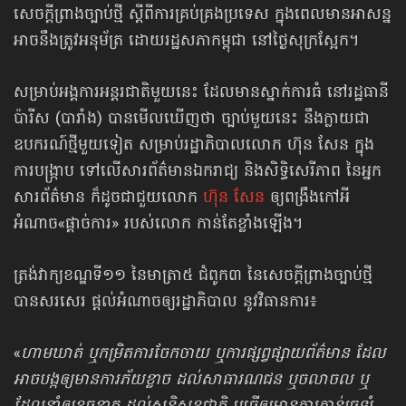
សេចក្ដីព្រាងច្បាប់ថ្មី ស្ដីពីការគ្រប់គ្រងប្រទេស ក្នុងពេលមានអាសន្ន
អាចនឹងត្រូវអនុម័ត្រ ដោយរដ្ឋសភាកម្ពុជា នៅថ្ងៃសុក្រស្អែក។
សម្រាប់អង្គការអន្តរជាតិមួយនេះ ដែលមានស្នាក់ការធំ នៅរដ្ឋធានី
ប៉ារីស (បារាំង) បានមើលឃើញថា ច្បាប់មួយនេះ នឹងក្លាយជា
ឧបករណ៍ថ្មីមួយទៀត សម្រាប់រដ្ឋាភិបាលលោក ហ៊ុន សែន ក្នុង
ការបង្ក្រាប ទៅលើសារព័ត៌មានឯករាជ្យ និងសិទ្ធិសេរីភាព នៃអ្នក
សារព័ត៌មាន ក៏ដូចជាជួយលោក
ហ៊ុន សែន
ឲ្យពង្រឹងកៅអី
អំណាច«ផ្ដាច់ការ» របស់លោក កាន់តែខ្លាំងឡើង។
ត្រង់វាក្យខណ្ឌទី១១ នៃមាត្រា៥ ជំពូក៣ នៃសេចក្ដីព្រាងច្បាប់ថ្មី
បានសរសេរ ផ្ដល់អំណាចឲ្យរដ្ឋាភិបាល នូវវិធានការ៖
«
ហាមឃាត់ ឬកម្រិតការចែកចាយ ឬការផ្សព្វផ្សាយព័ត៌មាន ដែល
អាចបង្កឲ្យមានការភ័យខ្លាច ដល់សាធារណជន ឬចលាចល ឬ