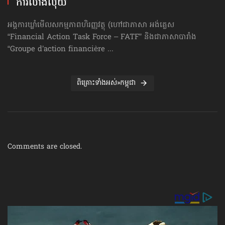
ការលាងលុយ
អង្គការឃ្លាំមើលសកម្មភាពហិរញ្ញវត្ថុ (ហៅ​ជា​ភាសា អង់គ្លេស
“Financial Action Task Force – FATF” និងជាភាសាបារាំង
“Groupe d’action financière ...
ពិគ្រោះទាំងអស់»កម្ពុជា
Comments are closed.