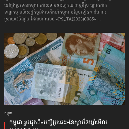
នៅក្នុងប្រទេសកម្ពុជា ដោយទាមទារឲ្យគណៈកម្មអ៊ឺរ៉ុប គ្រោងដាក់​
ទណ្ឌកម្ម លើសេដ្ឋកិច្ច​និងមេដឹកនាំកម្ពុជា បន្ថែមទៀត។ ដំណោះ
ស្រាយ៧ចំណុច ដែលមានលេខ «P9_TA(2023)0085» ...
កម្ពុជា
កម្ពុជា រួចផុតពី«បញ្ជីប្រផេះ»​នៃស្ថាប័ន​ឃ្លាំមើល​