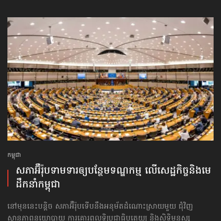
កម្ពុជា
សភាអ៊ឺរ៉ុបទាមទារ​ឲ្យបន្ថែម​ទណ្ឌកម្ម លើសេដ្ឋកិច្ច​និងមេ
ដឹកនាំកម្ពុជា
នៅមុននេះបន្តិច សភាអ៊ឺរ៉ុបទើបនឹងអនុម័តដំណោះស្រាយមួយ ជុំវិញ
ស្ថានភាពនយោបាយ ការគោរព​លទ្ធិ​ប្រជាធិបតេយ្យ និងសិទ្ធិមនុស្ស