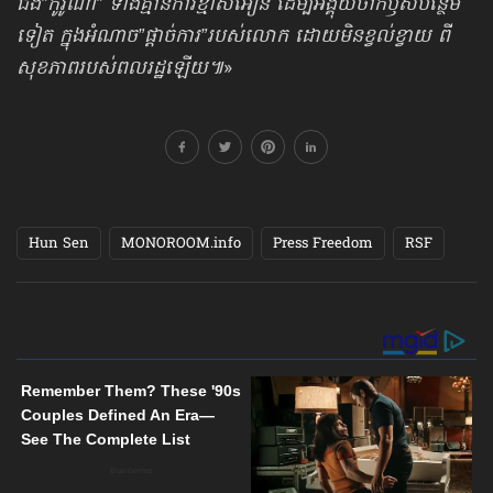
ជំងឺ”កូរូណា” ទាំងគ្មានការខ្មាសអៀន ដើម្បីអង្គុយចាក់ឫសបន្ថែម
ទៀត ក្នុងអំណាច”ផ្ដាច់ការ”​របស់លោក ដោយមិនខ្វល់ខ្វាយ ពី
សុខភាពរបស់ពលរដ្ឋឡើយ៕
»
Hun Sen
MONOROOM.info
Press Freedom
RSF