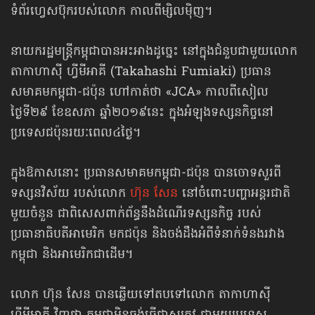
ទំព័រហ្វេសប៊ុករបស់លោក កាលពីម្សិលម៉ិញ។
នាយករដ្ឋមន្ត្រីកម្ពុជាបានអះអាងដូច្នេះ នៅក្នុងជំនួបជាមួយលោក
តាកាហាស៊ី ហ្វីមីអាគី (Takahashi Fumiaki) ប្រធាន
សមាគមកម្ពុជា-ជប៉ុន ហៅកាត់ថា «JCA» កាលពីសៀល
ថ្ងៃទី២៩ ខែឧសភា ឆ្នាំ២០១៩នេះ ​ក្នុង​អំឡុង​ទស្សន​កិច្ច​នៅ​
ប្រទេស​ជប៉ុន​រយៈ​ពេល​៤ថ្ងៃ​។
ក្នុងឱកាសនោះ ប្រធានសមាគមកម្ពុជា-ជប៉ុន បានចោទសួរពី
ទស្សនវិស័យ របស់លោក
ហ៊ុន សែន
នៅចំពោះបញ្ហាអន្តរជាតិ
មួយចំនួន ជាពិសេសពាក់ព័ន្ធនឹងដំណើរទស្សនកិច្ច របស់
ប្រធានាធិបតីអាមេរិក មកជប៉ុន និងចង់ដឹងអំពីទំនាក់ទំនងរវាង
កម្ពុជា និងអាមេរិកជាដើម។
លោក ហ៊ុន សែន បានឆ្លើយទៅតបទៅលោក តាកាហាស៊ី