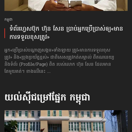
កម្ពុជា
ទំព័រ​ហ្វេសប៊ុក ហ៊ុន សែន ប្រាប់​អ្នកប្រើប្រាស់​ឲ្យ​«មាន​
ការទទួល​ខុសត្រូវ»
អ្នក«ប្រើប្រាស់បណ្ដាញសង្គម»ទាំងឡាយ ត្រូវ«មាន​ការទទួល​ខុស
ត្រូវ» និង«ប្រុងប្រយ័ត្នខ្ពស់» ជាពិសេសត្រូវកត់សម្គាល់ ពីគណនេយ្យ
និងទំព័រ (Profile/Page) ពិត របស់លោក ហ៊ុន សែន ដែលមាន
តែមួយគត់។ ខាងលើនេះ ...
យល់ស៊ីជម្រៅផ្នែក
កម្ពុជា