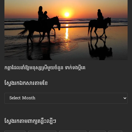
កត្តា​ដែលនាំឱ្យ​មនុស្សស្រី​មួយចំនួន ទាក់ទង​ប្តីគេ
សម
ស្វែងរកឯកសារតាមខែ
ស្វែងរក
ឯកសារ
តាមខែ
ស្វែងរកតាមពាក្យគន្លឹះល្បីៗ