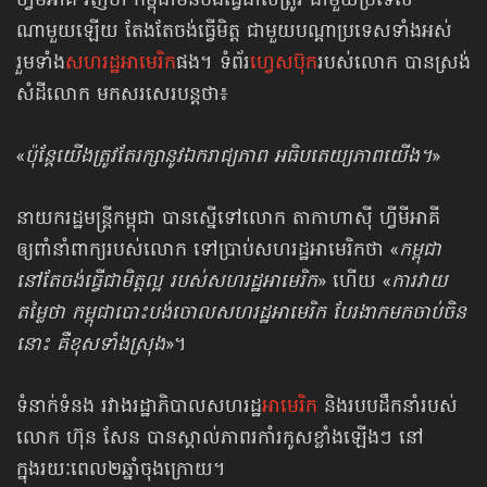
ហ្វីមីអាគី វិញថា កម្ពុជាមិនចង់ធ្វើជាសត្រូវ ជាមួយប្រទេស
ណាមួយឡើយ តែងតែចង់ធ្វើមិត្ត ជាមួយបណ្ដាប្រទេសទាំងអស់
រួមទាំង
សហរដ្ឋអាមេរិក
ផង។ ទំព័រ
ហ្វេសប៊ុក
របស់លោក បានស្រង់
សំដីលោក មកសរសេរបន្តថា៖
«
ប៉ុន្តែយើងត្រូវតែរក្សានូវឯករាជ្យភាព អធិបតេយ្យភាពយើង។
»
នាយករដ្ឋមន្ត្រីកម្ពុជា បានស្នើទៅលោក តាកាហាស៊ី ហ្វីមីអាគី
ឲ្យពាំនាំពាក្យរបស់លោក ទៅប្រាប់សហរដ្ឋអាមេរិកថា «
កម្ពុជា
នៅតែចង់ធ្វើជាមិត្តល្អ របស់សហរដ្ឋអាមេរិក
» ហើយ «
ការវាយ
តម្លៃថា កម្ពុជាបោះបង់ចោលសហរដ្ឋអាមេរិក បែរងាកមកចាប់ចិន
នោះ គឺខុសទាំងស្រុង
»។
ទំនាក់ទំនង​ រវាង​រដ្ឋាភិបាល​សហរដ្ឋ
អាមេរិក
និង​របប​ដឹកនាំរបស់
លោក ហ៊ុន សែន បានស្គាល់ភាពរកាំរកូសខ្លាំងឡើងៗ នៅ
ក្នុងរយៈពេល២ឆ្នាំចុងក្រោយ។