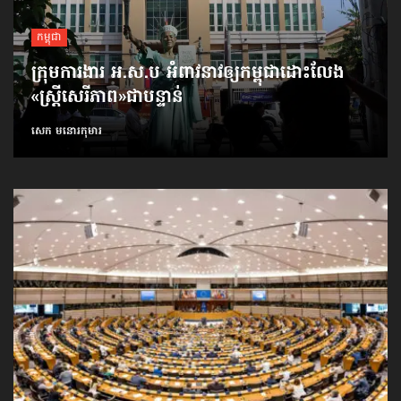
កម្ពុជា
ក្រុមការងារ អ.ស.ប អំពាវនាវ​ឲ្យកម្ពុជា​ដោះលែង​
«ស្ត្រីសេរីភាព»​ជាបន្ទាន់
សេក មនោរកុមារ