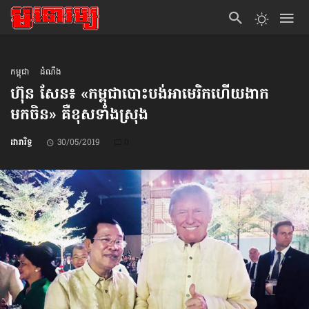
កម្ពុជា
ដំណឹង
ហ៊ុន សែន៖ «​កម្ពុជាបោះបង់​អាមេរិក​ហើយ​ងាក​
មកចិន» គឺខុស​ទាំងស្រុង
ដារារិទ្ធ
30/05/2019
0