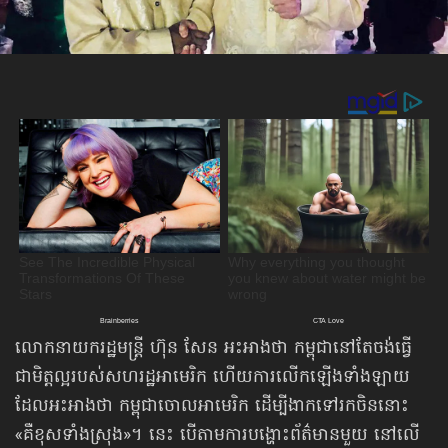
លោកនាយករដ្ឋមន្ត្រី ហ៊ុន សែន អះអាងថា កម្ពុជានៅតែចង់ធ្វើ
ជាមិត្តល្អរបស់សហរដ្ឋអាមេរិក ហើយការលើកឡើងទាំងឡាយ
ដែលអះអាងថា កម្ពុជាចោលអាមេរិក ដើម្បីងាកទៅរកចិននោះ
«គឺខុស​ទាំងស្រុង»។ នេះ បើតាមការបង្ហោះព័ត៌មានមួយ នៅលើ