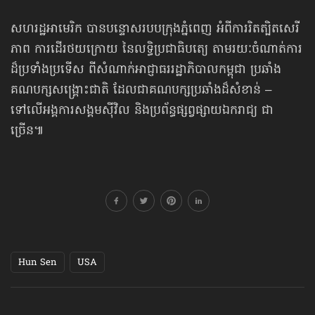
សហរដ្ឋអាមេរិក បានបន្ទោសរបបក្រុងភ្នំពេញ អំពីការរិតត្បិតសេរី
ភាព ការដើរថយក្រោយ នៃលទ្ធិប្រជាធិបតេ្យ តាមរយៈចំណាត់ការ
ដ៏ប្រទាំងប្រទើស ពីសំណាក់អាជ្ញាធររដ្ឋាភិបាលកម្ពុជា ប្រឆាំង
គណបក្សសង្គ្រោះជាតិ ដែលជាគណបក្សប្រឆាំងដ៏សំខាន់ –
ទៅលើ​អង្គការ​សង្គមស៊ីវិល និងប្រព័ន្ធផ្សព្វផ្សាយឯករាជ្យ ជា
ច្រើន៕
Hun Sen
USA