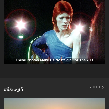
វេទិកាស្នេហ៍