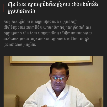
ហ៊ុន សែន ធ្លោយឲ្យដឹង​ពី​សម្ព័ន្ធភាព រវាង​កងទ័ព​និង​
ក្រុមហ៊ុន​ឯកជន
ការប្រកាសប្រើលុយ របស់ក្រុមហ៊ុនឯកជន ឬក្រុមឧកញ៉ា
ដើម្បីទិញរថយន្ដ​យោធា​ពីចិន យកមក​បំពាក់​ឲ្យកងកម្លាំងជាតិ បាន
តម្រូវឲ្យលោក ហ៊ុន សែន បញ្ចេញប្រតិកម្ម ដើម្បីការពារ​នយោបាយ​
របស់លោក​មួយនេះ រហូតលោកបានធ្លោយមាត់ ឲ្យដឹងថា នៅ​ក្នុង
ព្រះរាជាណាចក្រ​អច្ឆរិយៈ ...