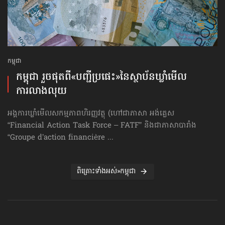
កម្ពុជា
កម្ពុជា រួចផុតពី«បញ្ជីប្រផេះ»​នៃស្ថាប័ន​ឃ្លាំមើល​
ការលាងលុយ
អង្គការឃ្លាំមើលសកម្មភាពហិរញ្ញវត្ថុ (ហៅ​ជា​ភាសា អង់គ្លេស
“Financial Action Task Force – FATF” និងជាភាសាបារាំង
“Groupe d’action financière ...
ពិគ្រោះទាំងអស់»កម្ពុជា