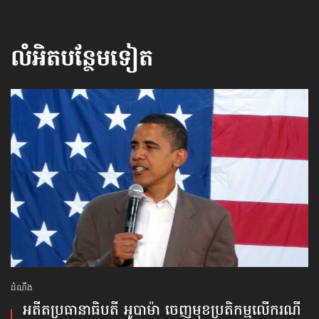
លំអិតបន្ថែមទៀត
ដំណឹង
អតីតប្រធានាធិបតី អូបាម៉ា ចេញមុខ​ប្រតិកម្មលើករណី