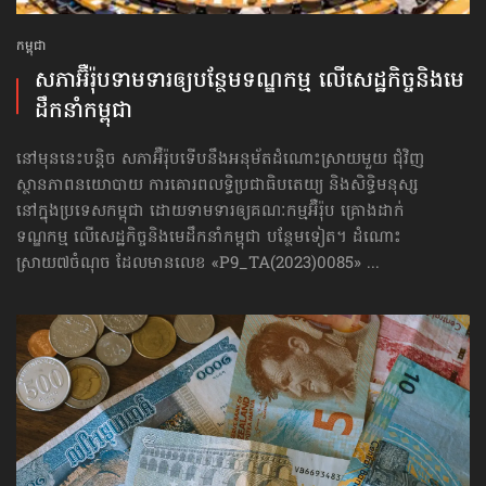
កម្ពុជា
សភាអ៊ឺរ៉ុបទាមទារ​ឲ្យបន្ថែម​ទណ្ឌកម្ម លើសេដ្ឋកិច្ច​និងមេ
ដឹកនាំកម្ពុជា
នៅមុននេះបន្តិច សភាអ៊ឺរ៉ុបទើបនឹងអនុម័តដំណោះស្រាយមួយ ជុំវិញ
ស្ថានភាពនយោបាយ ការគោរព​លទ្ធិ​ប្រជាធិបតេយ្យ និងសិទ្ធិមនុស្ស
នៅក្នុងប្រទេសកម្ពុជា ដោយទាមទារឲ្យគណៈកម្មអ៊ឺរ៉ុប គ្រោងដាក់​
ទណ្ឌកម្ម លើសេដ្ឋកិច្ច​និងមេដឹកនាំកម្ពុជា បន្ថែមទៀត។ ដំណោះ
ស្រាយ៧ចំណុច ដែលមានលេខ «P9_TA(2023)0085» ...