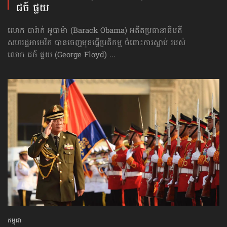
ជច៍ ផ្លយ
លោក បារ៉ាក់ អូបាម៉ា (Barack Obama) អតីតប្រធានាធិបតី
សហរដ្ឋអាមេរិក បាន​ចេញ​មុខធ្វើប្រតិកម្ម ចំពោះ​ការស្លាប់ របស់
លោក ជច៍ ផ្លយ (George Floyd) ...
កម្ពុជា