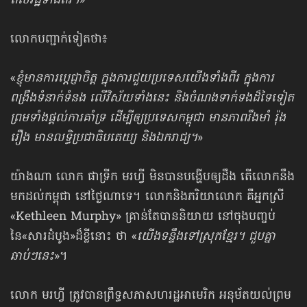
ពលរដ្ឋទាំងពីរ។
»
លោកបញ្ជាក់ទៀតថា៖
«
ខ្ញុំមានការប្ដេជ្ញាចិត្ត ក្នុងការជួយប្រទេសយើងទាំងពីរ ក្នុងការ
ពង្រឹងទំនាក់ទំនង លើវិស័យទាំងនេះ និងចំណងទាក់ទងដ៏ទៃទៀត
ព្រមទាំងផ្ដល់ការគាំទ្រ ដើម្បីឲ្យប្រទេសកម្ពុជា មានភាពរឹងមាំ រ៉ុង
រឿង មានលទ្ធិប្រជាធិបតេយ្យ និងឯករាជ្យ។
»
យ៉ាងណា លោក ផាទ្រីក មរហ្វី មិនបានបង្ហើបឲ្យដឹង តើលោកនឹង
មកដល់កម្ពុជា នៅថ្ងៃណាទេ។ លោកនិងភរិយាលោក គឺអ្នកស្រី
«Kethleen Murphy» គ្រាន់តែបាននិយាយ នៅចុងបញ្ចប់
នៃ«សារដំបូង»ដ៏ខ្លីនោះ ថា «
យើងទន្ទឹងទៅស្រុកខ្មែរ។ ជួបគ្នា
ឆាប់ៗនេះ
»។
លោក មរហ្វី ត្រូវបានព្រឹទ្ធសភា​សហរដ្ឋ​អាមេរិក អនុម័តយល់ព្រម