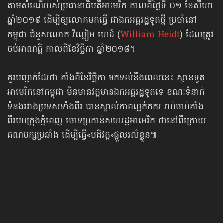
តាម​សំណើ​របស់ប្រធានាធិបតីអាមេរិក ​កាល​ពី​ថ្ងៃទី ​០១ ​ខែសីហា
​ឆ្នាំ២០១៩​ ដើម្បី​ឲ្យ​​លោកមកធ្វើ ជា​ឯក​អគ្គរដ្ឋ​ទូត​ថ្មី​ ប្រចាំ​នៅ​
កម្ពុជា​ ជំនួស​លោក វីល្លៀម ហេដ៍ (
William ​Heidt
) ​ដែល​ត្រូវ​
ចប់​អាណត្តិ ​កាល​ពី​ខែ​វិច្ឆិកា ​ឆ្នាំ​២០១៨​។
គួរបញ្ជាក់ដែរថា តាំងពីខែវិច្ឆិកា មកទល់នឹងពេលនេះ ស្ថានទូត
អាមេរិកនៅកម្ពុជា មិនមានវត្តមានឯកអគ្គរដ្ឋទូតទេ ខណៈទំនាក់
ទំនងរវាងប្រទសទាំងពីរ បានស្គាល់ភាពល្អក់កករ រាប់ចាប់តាំង
ពីរបបក្រុងភ្នំពេញ ចោទប្រកាន់សហរដ្ឋអាមេរិក ថានៅពីក្រោយ
គណបក្សប្រឆាំង ដើម្បីធ្វើ«បដិវត្ត»ផ្ដួលរលំខ្លួន៕