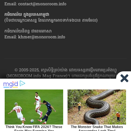
Email:
contact@monoroom.info
ការិយាល័យ ក្នុង​ប្រទេស​កម្ពុជា
(បិទជាបណ្ដោះអាសន្ន តែលោកអ្នកអាចទាក់ទងបាន តាមមែល)
ការិយាល័យនិពន្ធ ជាខេមរភាសា
Email:
khmer@monoroom.info
© 2005-2025, រក្សាសិទ្ធិគ្រប់យ៉ាង ដោយទស្សនាវដ្ដី​មនោរម្យ.អាំងហ្វូ
(MONOROOM.info Mag France)។ ហាម​ដក​ស្រង់​នូវ​ផ្នែក​ណា​មួយ​ ឬ​ផ្នែក​
ទាំង​អស់ ​នៃ​ការ​ផ្សាយ​របស់​ទស្សនាវដ្ដី​​មនោរម្យ.អាំងហ្វូ យក​ទៅ​​បោះពុម្ព នៅ
លើក្រដាស ឬតាម​ប្រព័ន្ធ​អេឡិច​ត្រូនិច - ផ្សាយ​តាម​រលក​ធាតុអាកាស ឬតាមប្រព័ន្ធ
អេឡិចត្រូនិច - សរសេរ​ឡើង​វិញ ឬ​ចែក​ចាយ​ តាមវិធីណាក៏ដោយ ដោយ​គ្មាន​ការ​
យល់ព្រម ជា​លាយ​លក្ខណ៍​អក្សរ​ ពី​ចាងហ្វាង​ការ​ផ្សាយ​។
ផ្ទុយមកវិញ ដើម្បី​ទទួល​
បាននូវសិទ្ធិ​ទាំងនេះ សូម​ទាក់​ទង​មក​ទស្សនាវដ្ដី។
RSS
SP
MIRROR
ARCHIVE