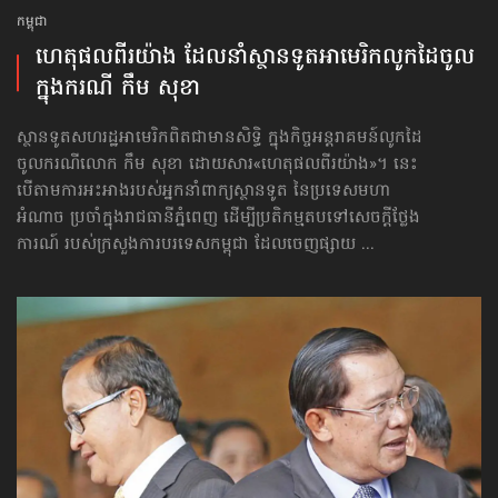
កម្ពុជា
ហេតុផលពីរយ៉ាង ដែល​នាំស្ថានទូត​អាមេរិក​លូកដៃ​ចូល​
ក្នុង​ករណី កឹម សុខា
ស្ថានទូត​សហរដ្ឋអាមេរិក​ពិតជាមានសិទ្ធិ ក្នុងកិច្ចអន្តរាគមន៍លូកដៃ
ចូលករណីលោក កឹម សុខា ដោយសារ«ហេតុផលពីរយ៉ាង»។ នេះ
បើតាមការអះអាង​របស់អ្នកនាំពាក្យ​ស្ថានទូត​ នៃប្រទេសមហា
អំណាច ប្រចាំក្នុងរាជធានីភ្នំពេញ ដើម្បីប្រតិកម្មតប​ទៅសេចក្ដី​ថ្លែង
ការណ៍ របស់ក្រសួងការបរទេស​កម្ពុជា ដែលចេញផ្សាយ​ ...