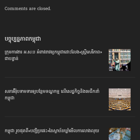
Comments are closed.
បច្ចុប្បន្នភាព​កម្ពុជា
ក្រុមការងារ អ.ស.ប អំពាវនាវ​ឲ្យកម្ពុជា​ដោះលែង​«ស្ត្រីសេរីភាព»​
ជាបន្ទាន់
សភាអ៊ឺរ៉ុបទាមទារ​ឲ្យបន្ថែម​ទណ្ឌកម្ម លើសេដ្ឋកិច្ច​និងមេដឹកនាំ
កម្ពុជា
កម្ពុជា រួចផុតពី«បញ្ជីប្រផេះ»​នៃស្ថាប័ន​ឃ្លាំមើល​ការលាងលុយ