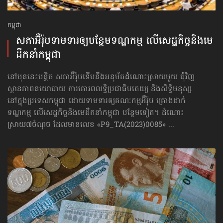
កម្ពុជា
សភាអ៊ឺរ៉ុបទាមទារ​ឲ្យបន្ថែម​ទណ្ឌកម្ម លើសេដ្ឋកិច្ច​និងមេ
ដឹកនាំកម្ពុជា
នៅមុននេះបន្តិច សភាអ៊ឺរ៉ុបទើបនឹងអនុម័តដំណោះស្រាយមួយ ជុំវិញ
ស្ថានភាពនយោបាយ ការគោរព​លទ្ធិ​ប្រជាធិបតេយ្យ និងសិទ្ធិមនុស្ស
នៅក្នុងប្រទេសកម្ពុជា ដោយទាមទារឲ្យគណៈកម្មអ៊ឺរ៉ុប គ្រោងដាក់​
ទណ្ឌកម្ម លើសេដ្ឋកិច្ច​និងមេដឹកនាំកម្ពុជា បន្ថែមទៀត។ ដំណោះ
ស្រាយ៧ចំណុច ដែលមានលេខ «P9_TA(2023)0085» ...