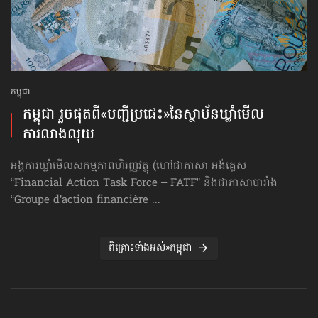
កម្ពុជា
កម្ពុជា រួចផុតពី«បញ្ជីប្រផេះ»​នៃស្ថាប័ន​ឃ្លាំមើល​
ការលាងលុយ
អង្គការឃ្លាំមើលសកម្មភាពហិរញ្ញវត្ថុ (ហៅ​ជា​ភាសា អង់គ្លេស
“Financial Action Task Force – FATF” និងជាភាសាបារាំង
“Groupe d’action financière ...
ពិគ្រោះទាំងអស់»កម្ពុជា