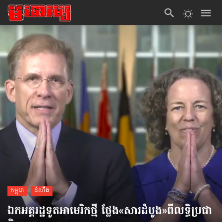
កម្ពុជា
ដំណឹង
ឯកអគ្គរដ្ឋទូត​អាមេរិក​ថ្មី ថ្លែង​​«សារដំបូង»​ពី​លទ្ធិ​ប្រជា