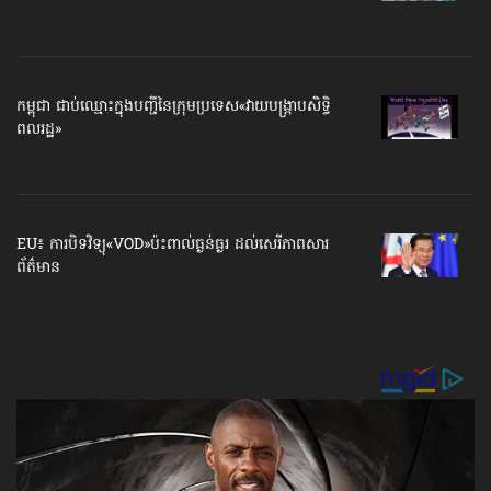
កម្ពុជា ជាប់ឈ្មោះ​​ក្នុងបញ្ជី​​នៃក្រុមប្រទេស​«វាយបង្ក្រាប​សិទ្ធិ
ពលរដ្ឋ»
EU៖ ការបិទវិទ្យុ«VOD»ប៉ះពាល់ធ្ងន់ធ្ងរ ដល់សេរីភាព​សារ
ព័ត៌មាន