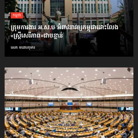
កម្ពុជា
ក្រុមការងារ អ.ស.ប អំពាវនាវ​ឲ្យកម្ពុជា​ដោះលែង​
«ស្ត្រីសេរីភាព»​ជាបន្ទាន់
សេក មនោរកុមារ