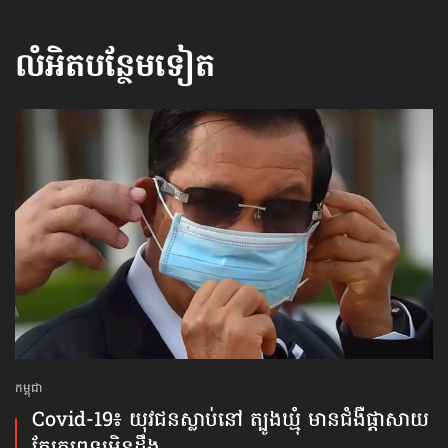
លំអិតបន្ថែមទៀត
កម្ពុជា
Covid-19៖ យុវជន​ស្លាប់​នៅ ត្បូងឃ្មុំ មាន​ជំងឺ​ផ្ដាសាយ​