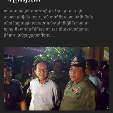
តែ​គ្រូពេទ្យ​មិនដឹង
យុវជនពេញកម្លាំង អាយុ២១ឆ្នាំម្នាក់ ដែលបានស្លាប់ ក្នុង
មណ្ឌលចត្តាឡីស័ក ខេត្ត ត្បូងឃ្មុំ មានជំងឺផ្ដាសាយ​តាំងពីច្រើនថ្ងៃ
ហើយ តែ​គ្រូពេទ្យ​ដែលបានទៅវាស់កម្ដៅ ដើម្បីពិនិត្យ​សុខភាព​
យុវជន មិនបានដឹងពីជំងឺនេះទេ។ នេះ បើតាមសេចក្ដីប្រកាស
ព័ត៌មាន របស់​ក្រសួងសុខាភិបាល ...