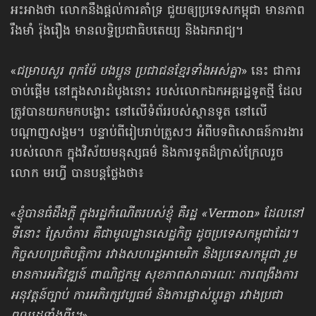
អះអាងថា លោកនឹងផ្ដល់ការគាំទ្រ ជួយឲ្យប្រទេសកម្ពុជា មានភាព
រឹងមាំ រ៉ុងរឿង មានលទ្ធិប្រជាធិបតេយ្យ និងឯករាជ្យ។
«
ជម្រាបសួរ ពុកម៉ែ បងប្អូន ប្រជាជនខ្មែរទាំងអស់គ្នា
» នេះ ជាការ
ចាប់ផ្ដើម នៅក្នុងសារដំបូងនោះ របស់លោកឯកអគ្គរដ្ឋទូតថ្មី ដែល
ត្រូវបានយកមកបង្ហោះ នៅលើទំព័ររបស់ស្ថានទូត នៅលើ
បណ្ដាញសង្គម។ បន្ទាប់ពីរៀបរាប់ត្រួសៗ អំពីបទពិសោធន៍ការងារ
របស់លោក ក្នុងវិស័យមនុស្សធម៌ និងការទូតដ៏ក្រាស់ក្រែលរួច
លោក មរហ្វី បានបន្តថ្លែងថា៖
«
ខ្ញុំបានធំដឹងក្ដី ក្នុងរដ្ឋកំណើតរបស់ខ្ញុំ គឺរដ្ឋ «Vermon» ដែលនៅ
ទីនោះ ស្រែចំការ គឺជាមូលដ្ឋានសេដ្ឋកិច្ច ដូចប្រទេសកម្ពុជាដែរ។
កិច្ចសហប្រតិបត្តិការ រវាងសហរដ្ឋអាមេរិក និងប្រទេសកម្ពុជា រួម
មានការអភិវឌ្ឍន៍ ពាណិជ្ជកម្ម សុខភាពសាធារណៈ ការពង្រឹងការ
អនុវត្តន៍ច្បាប់ ការអភិរក្សវប្បធម៌ និងការផ្លាស់ប្ដូរគ្នា រវាងប្រជា