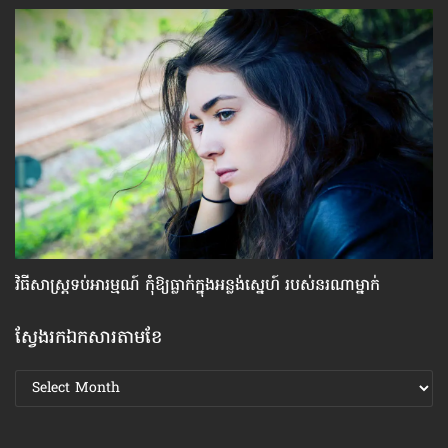
វិធីសាស្រ្ត​ទប់​អារម្មណ៍ កុំឱ្យធ្លាក់​ក្នុងអន្លង់ស្នេហ៍ របស់​នរណា​ម្នាក់
ស្
ស្វែងរកឯកសារតាមខែ
ស្វែងរក
ឯកសារ
តាមខែ