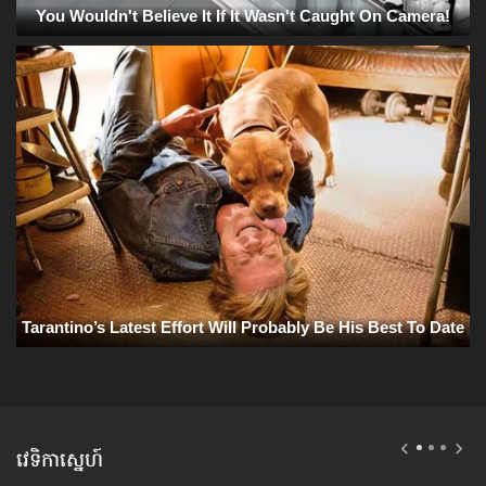
វេទិកាស្នេហ៍