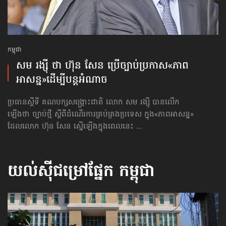
កម្ពុជា
សម រង្ស៊ី ថា ហ៊ុន សែន ប្រើច្បាប់​ប្រកាស«ភាព
អាសន្ន»ដើម្បីបន្តអំណាច
ប្រធានស្ដីទី គណបក្សសង្គ្រោះជាតិ លោក សម រង្ស៊ី បានលើក
ឡើងថា ច្បាប់ថ្មី ស្ដីពីដំណើរការគ្រប់គ្រងប្រទេស ក្នុង«ភាពអាសន្ន»
ដែលលោក ហ៊ុន សែន ស្នើឡើងក្នុងពេលនេះ ...
យល់ស៊ីជម្រៅផ្នែក
កម្ពុជា