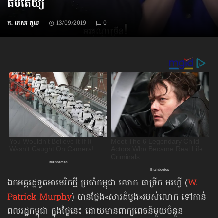
ធិបតេយ្យ
ក. កេសរ កូល
13/09/2019
0
ឯកអគ្គរដ្ឋទូតអាមេរិកថ្មី ប្រចាំកម្ពុជា លោក ផាទ្រីក មរហ្វី (
W.
Patrick Murphy
) បានថ្លែង«សារដំបូង»របស់លោក ទៅកាន់
ពលរដ្ឋកម្ពុជា ក្នុងថ្ងៃនេះ ដោយមានពាក្យពេចន៍មួយចំនួន