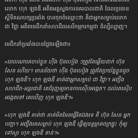
លោក ហ៊ុន សែន និងលោក ហ៊ីង ប៊ុនហៀង ទៅនឹងករណីរបស់
លោក ហុក ឡងឌី អតីតអគ្គស្នងការនគរបាលជាតិ ដែលប្រធាន
ស្ដីទីគណបក្សប្រឆាំង បានចុចចំឈ្មោះថា គឺជាអ្នកសម្លាប់លោក
ជា វិជ្ជា អតីតមេដឹកនាំសហជីពសេរីកម្មករកម្ពុជា ដ៏ល្បីល្បាញ។
មេដឹកនាំប្រឆាំងបានថ្លែងឡើងថា៖
«
ពេលណាគេចាប់ខ្លួន ហ៊ីង ប៊ុនហៀង ៗត្រូវតែឆ្លើយដាក់ ហ៊ុន
សែន ហើយ។ មានន័យថា ហ៊ីង ប៊ុនហៀង ត្រូវតែប្រយ័ត្នខ្លួនដូច
ហុក ឡងឌី។ ហុក ឡងឌី គាត់ជាអ្នកសម្លាប់ ជា វិជ្ជា។ អញ្ចឹង​
សហជីព-អន្តរជាតិ គេជំរុញឲ្យមានការស៊ើបអង្កេត។ ដល់គេស៊ើប
អង្កេតទៅ គេឃើញ ហុក ឡងឌី។
»
«
ហុក ឡងឌី គាត់ថា គាត់មិនមែនធ្វើតែឯងទេ គឺ ហ៊ុន សែន អ្នក
បញ្ជា។ អញ្ចឹងគេសម្លាប់ ហុក ឡងឌី ធ្វើឲ្យឧទ្ធម្ភាគចក្រផ្ទុះ កុំឲ្យ
ទៅសួរ ហុក ឡងឌី ទាន់។
»