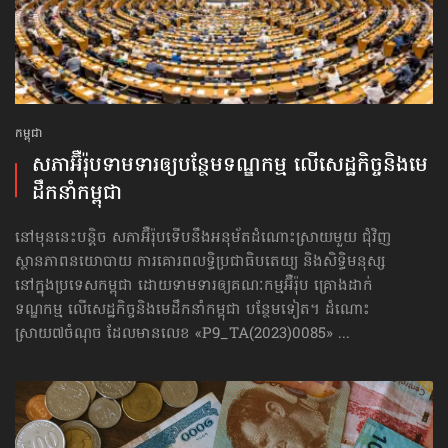
កម្ពុជា
សភាអ៊ឺរ៉ុបទាមទារ​ឲ្យបន្ថែម​ទណ្ឌកម្ម លើសេដ្ឋកិច្ច​និងមេ
ដឹកនាំកម្ពុជា
នៅមុននេះបន្តិច សភាអ៊ឺរ៉ុបទើបនឹងអនុម័តដំណោះស្រាយមួយ ជុំវិញ
ស្ថានភាពនយោបាយ ការគោរព​លទ្ធិ​ប្រជាធិបតេយ្យ និងសិទ្ធិមនុស្ស
នៅក្នុងប្រទេសកម្ពុជា ដោយទាមទារឲ្យគណៈកម្មអ៊ឺរ៉ុប គ្រោងដាក់​
ទណ្ឌកម្ម លើសេដ្ឋកិច្ច​និងមេដឹកនាំកម្ពុជា បន្ថែមទៀត។ ដំណោះ
ស្រាយ៧ចំណុច ដែលមានលេខ «P9_TA(2023)0085» ...