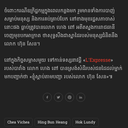
ចំពោះករណីឧក្រិដ្ឋកម្មក្នុងពេលកន្លងមក រួមមានទាំងការបាញ់
សម្លាប់មនុស្ស និងការគប់គ្រាប់បែក នៅខាងមុខរដ្ឋសភាចាស់
នោះផង ធ្លាប់ត្រូវបានលោក ហេង ពៅ អតីតស្នងការរាជធានី
ចេញមុខបកអាក្រាត ថាសុទ្ធសឹងជាស្នាដៃរបស់មនុស្សជំនិតនឹង
លោក ហ៊ុន សែន។
នៅក្នុងកិច្ចសម្ភាសមួយ ទៅកាន់​ទស្សនាវដ្ដី «
L’Expresse
»
របស់បារាំង លោក ហេង ពៅ បានស្រង់សំដីរបស់ជនដៃដល់ម្នាក់
មកបញ្ជាក់ថា «ខ្ញុំ​ស្ដាប់​តាម​បញ្ជា របស់លោក ហ៊ុន សែន»៕
Chea Vichea
Hing Bun Heang
Hok Lundy