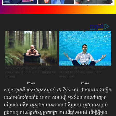
«
ហុក ឡងឌី គាត់ជាអ្នកសម្លាប់ ជា វិជ្ជា
» នេះ ជាការអះអាងឡើង
របស់មេដឹកនាំប្រឆាំង លោក សម រង្ស៊ី មុននឹងឈានទៅបញ្ជាក់
បន្ថែមថា អតីតអគ្គស្នងការនគរបាលជាតិរូបនេះ ត្រូវបានសម្លាប់
ក្នុងហេតុការណ៍ធ្លាក់ឧទ្ធម្ភាគចក្រ កាលពីឆ្នាំ២០០៨ ដើម្បីអ្វីមួយ