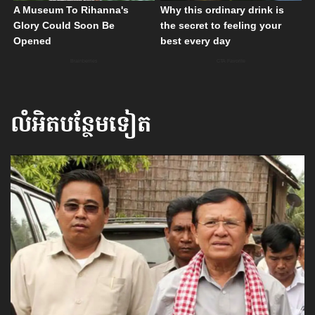
លំអិតបន្ថែមទៀត