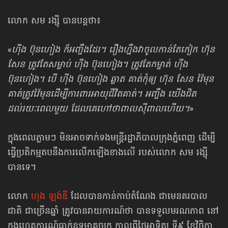
លោក សម រង្ស៊ី បានបន្តថា៖
«
ហ៊ីង ប៊ុនហៀង ក៏អញ្ចឹងដែរ។ រឿងហ្នឹងវាចូលកាន់តែកៀក ហ៊ុន
សែន ត្រូវតែសម្លាប់ ហ៊ីង ប៊ុនហៀង។ ត្រូវតែកម្ចាត់ ហ៊ីង
ប៊ុនហៀង។ បើ ហ៊ីង ប៊ុនហៀង ឆ្លាត គាត់កុំឲ្យ ហ៊ុន សែន វ៉ៃមុន
គាត់ត្រូវវ៉ៃមុនដើម្បីការពារអាយុជីវិតគាត់។ អញ្ចឹង យើងជិត
ដល់រយៈពេលមួយ ដែលគេហៅថា​ពាលស៊ីពាល​ហើយ។
»
ក្នុងពេលភ្លាមៗ មិនអាចទាក់ទងមន្ត្រីរដ្ឋាភិបាលក្រុងភ្នំពេញ ដើម្បី
ធ្វើប្រតិកម្មតបនឹងការលើកឡើងខាងលើ របស់លោក សម រង្ស៊ី
បានទេ។
លោក
ហុង ឡង់ឌី
ដែលបាន​កាន់កាប់​តំណែង ជាមេនគរបាល
ជាតិ ជាច្រើនឆ្នាំ ត្រូវបានរាយការណ៍ថា បានទទួលមរណភាព នៅ
ក្នុងហេតុការណ៍​ធ្លាក់ឧទ្ធម្ភាគចក្រ កាល​ពីថ្ងៃ​អាទិត្យ ទី​៩ ខែ​វិច្ឆិកា