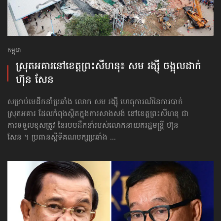
កម្ពុជា
ស្រុតអគារនៅខេត្តព្រះសីហនុ៖ សម រង្ស៊ី ចង្អុល​ដាក់​
ហ៊ុន សែន
សម្រាប់មេដឹកនាំប្រឆាំង លោក សម រង្ស៊ី ហេតុការណ៍នៃការបាក់
ស្រុតអគារ ដែលកំពុងស្ថិតក្នុងការសាងសង់ នៅខេត្តព្រះសីហនុ ជា
ការទទួលខុសត្រូវ នៃរបបដឹកនាំរបស់លោកនាយករដ្ឋមន្ត្រី ហ៊ុន
សែន ។ ប្រធានស្ដីទីគណបក្សប្រឆាំង ...