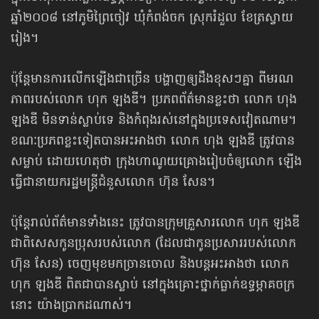
ឆ្នាំ​២០០៨​ នៅ​ភូមិ​ព្រៃ​ចៀវ ឃុំ​កំពង់ចក ស្រុក​រំដួល ខែត្រ​ស្វាយ
រៀង។
ប៉ុន្តែមានការលើកឡើងជាច្រើន បង្ហាញឲ្យដឹងខុសៗគ្នា ពីមរណ
ភាពរបស់លោក ហុក ឡងឌី។ ប្រភពព័ត៌មានខ្លះថា លោក ហុង
ឡងឌី មិនទាន់ស្លាប់ទេ និងកំពុងរស់នៅក្នុងប្រទេសវៀតណាម។​​
ខណៈប្រភពខ្លះទៀត​បានអះអាងថា លោក ហុង ឡងឌី ត្រូវបាន
សម្លាប់ ដោយហេតុថា ក្រុងហាណូយ​គ្រោងរៀបចំឲ្យលោក ឡើង
ធ្វើជានាយករដ្ឋមន្ត្រី​ជំនួសលោក ហ៊ុន សែន។
ប៉ុន្តែរាល់ព័ត៌មានទាំងនេះ ត្រូវបានក្រុមគ្រួសារលោក ហុក ឡងឌី
ជាពិសេសកូនប្រុសរបស់លោក (ដែលជាកូនប្រសាររបស់លោក
ហ៊ុន សែន) ចេញមុខមកច្រានចោល និងបន្តអះអាងថា លោក
ហុក ឡងឌី ពិតជាបានស្លាប់ នៅក្នុងគ្រោះថ្នាក់​ធ្លាក់ឧទ្ធម្ភាគចក្រ
នោះ យ៉ាងប្រាកដណាស់។