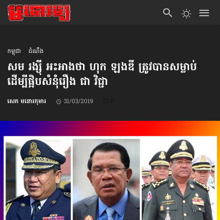
កម្ពុជា
ដំណឹង
សម រង្ស៊ី អះអាងថា ហុក ឡងឌី ត្រូវបាន​សម្លាប់​
ដើម្បី​ផ្អិប​សំនុំរឿង ជា វិជ្ជា
សេក មនោរកុមារ
31/03/2019
0