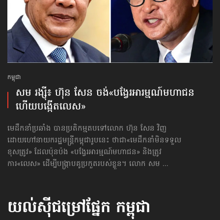
កម្ពុជា
សម រង្ស៊ី៖ ហ៊ុន សែន ចង់«បង្វែរ​អារម្មណ៍​មហាជន
ហើយបង្កើតលេស»
មេដឹកនាំប្រឆាំង បានប្រតិកម្មតបទៅលោក ហ៊ុន សែន វិញ
ដោយហៅនាយករដ្ឋមន្ត្រីកម្ពុជារូបនេះ ថាជា«មេដឹកនាំមិនទទួល
ខុសត្រូវ» ដែលប៉ុនប៉ង «បង្វែរ​អារម្មណ៍​មហាជន» និងត្រូវ
ការ«លេស» ដើម្បីបង្ក្រាបគូប្រកួតរបស់ខ្លួន។ លោក សម ...
យល់ស៊ីជម្រៅផ្នែក
កម្ពុជា