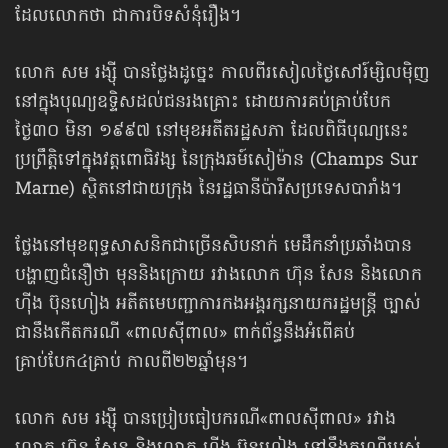
ដែលលោកថា ជាការបិទសំនុំរឿង។
លោក សម រង្ស៊ី បានថ្លែងដូច្នេះ កាលពីរសៀលថ្ងៃសៅរ៍ម្សិលម៉ិញ
នៅក្នុងបុណ្យឧទ្ទិសដល់ជនរងគ្រោះ ដោយការគប់គ្រាប់បែក
ថ្ងៃ៣០ មិនា ១៩៩៧ នៅមុខអតីតរដ្ឋសភា ដែលពិធីបុណ្យនេះ
ប្រព្រឹត្តិទៅក្នុងវត្តពោធិវង្ស នៃក្រុងឆម៍សៀម៉ាន (Champs Sur
Marne) ស្ថិតនៅជាយក្រុង នៃរដ្ឋធានីប៉ារីសប្រទេសបារាំង។
ថ្លែងនៅមុខពុទ្ធសាសនិកជាច្រើនសិបនាក់ មេដឹកនាំប្រឆាំងបាន
បង្ហាញជំនឿថា មុននិងក្រោយ រវាងលោក ហ៊ុន សែន និងលោក
ហ៊ីង ប៊ុនហៀង អតីតមេបញ្ជាការកងអង្គរក្សនាយករដ្ឋមន្ត្រី ច្បាស់
ជានឹងកើតករណី «ពាលស៊ីពាល» ពាក់ព័ន្ធនឹងអំពើគប់
គ្រាប់បែក៤គ្រាប់ កាលពី២២ឆ្នាំមុន។
លោក សម រង្ស៊ី បានប្រៀបធៀបករណី«ពាលស៊ីពាល» រវាង