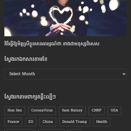
វិធី​ធ្វើ​ឱ្យ​មិត្ត​ស្រី​ខ្លួន​មាន​អារម្មណ៍​ថា នាង​ជា​មនុស្ស​ពិសេស
ហ
ស្វែងរកឯកសារតាមខែ
ស្វែងរក
ឯកសារ
តាមខែ
ស្វែងរកតាមពាក្យគន្លឹះល្បីៗ
Hun Sen
CoronaVirus
Sam Rainsy
CNRP
USA
France
EU
China
Donald Trump
Health