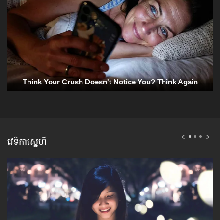
វេទិកាស្នេហ៍