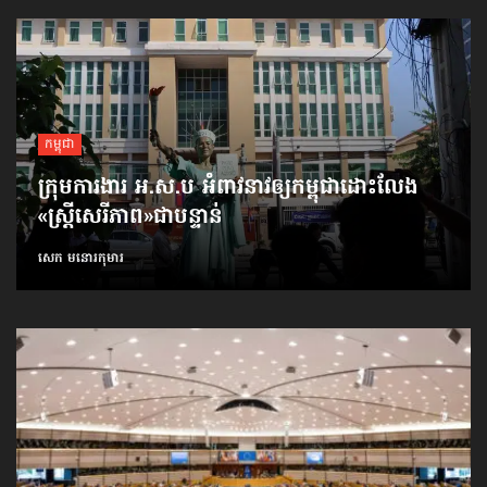
កម្ពុជា
ក្រុមការងារ អ.ស.ប អំពាវនាវ​ឲ្យកម្ពុជា​ដោះលែង​
«ស្ត្រីសេរីភាព»​ជាបន្ទាន់
សេក មនោរកុមារ