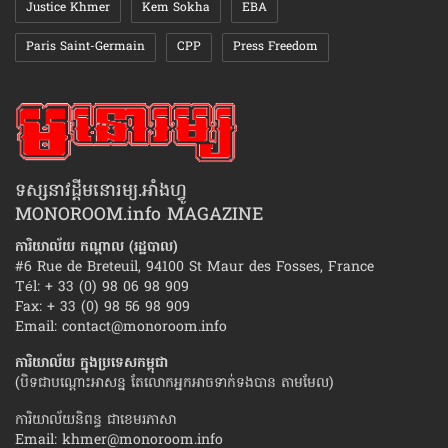
Justice Khmer
Kem Sokha
EBA
Paris Saint-Germain
CPP
Press Freedom
ទស្សនាវដ្ដីមនោរម្យ.អាំងហ្វូ
MONOROOM.info MAGAZINE
ការិយាល័យ កណ្ដាល (រដ្ឋបាល)
#6 Rue de Breteuil, 94100 St Maur des Fosses, France
Tél: + 33 (0) 98 06 98 909
Fax: + 33 (0) 98 56 98 909
Email:
contact@monoroom.info
ការិយាល័យ ក្នុង​ប្រទេស​កម្ពុជា
(បិទជាបណ្ដោះអាសន្ន តែលោកអ្នកអាចទាក់ទងបាន តាមមែល)
ការិយាល័យនិពន្ធ ជាខេមរភាសា
Email:
khmer@monoroom.info