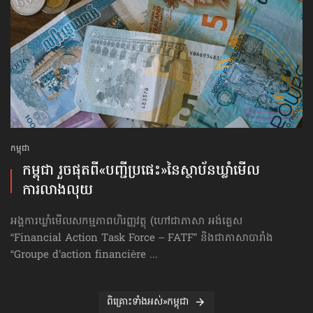
កម្ពុជា
កម្ពុជា រួចផុតពី«បញ្ជីប្រផេះ»​នៃស្ថាប័ន​ឃ្លាំមើល​
ការលាងលុយ
អង្គការឃ្លាំមើលសកម្មភាពហិរញ្ញវត្ថុ (ហៅ​ជា​ភាសា អង់គ្លេស
“Financial Action Task Force – FATF” និងជាភាសាបារាំង
“Groupe d’action financière ...
ពិគ្រោះទាំងអស់»កម្ពុជា