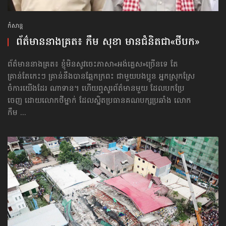
កំសាន្ដ
ព័ត៌មាន​នាងគ្រត៖ កឹម សុខា មាន​ជំនិត​ជា​«ថីបក»
ព័ត៌មាន​នាងគ្រត៖ ខ្ញុំមិនសូវចេះភាសា«អង់គ្លេស»ច្រើនទេ តែ
គ្រាន់តែកេះៗ គ្រាន់នឹងបានឆ្អែកក្រពះ ជាមួយ​បងប្អូន អ្នកស្រុកស្រែ
ចំការយើងដែរ ណាទាន។ ហើយឮសូរព័ត៌មានមួយ ដែលបកប្រែ
ចេញ ដោយលោកថី​ម្នាក់ ដែលស្និត​ប្រធានគណបក្សប្រឆាំង លោក
កឹម ...