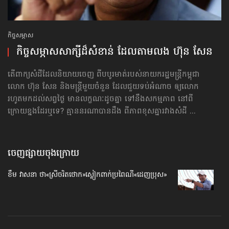
កិច្ចសម្ភាស
កិច្ចសម្ភាស​សាក្សី​ដ៏​សំខាន់ ដែល​តាម​លង ហ៊ុន សែន
តើពាក្យសំដី​ដែលនិយាយចេញ ពីបបូរមាត់របស់នាយករដ្ឋមន្ត្រីកម្ពុជា
លោក ហ៊ុន សែន និងមន្ត្រី​មួយ​ចំនួន ដែល​ជួយ​ទប់​អំណាច ឲ្យលោក
រហូតមកដល់សព្វថ្ងៃ មានលក្ខណៈដូចគ្នា ទៅនឹងសកម្មភាព នៅពី​
ក្រោយ​ខ្នង​ដែរ​ឬទេ? គ្មាន​នរណា​បានដឹង ពីភាពខុសគ្នា​រវាងសំដី ...
ចេញផ្សាយចុងក្រោយ
ខឹម វាសនា ថា«ស្រីចរិតថោក»​ស្លៀកពាក់ប្រពៃណី​«ដេញប្រុស»