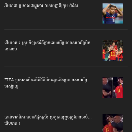
អឹមបាពេ ប្រកាសជាផ្លូវការ ចាកចេញពីក្រុម ប៉ារីស
ថើបមាត់ ៖ ក្រុមកីឡាការិនី​ផ្អាកលេង​​បើប្រធានសហព័ន្ធ​មិន
លាឈប់
FIFA ប្រកាសបើក​«នីតិវិធីវិន័យ»​ប្រឆាំងប្រធានសហព័ន្ធ​
អេស្ប៉ាញ
បាល់ទាត់​ពិភពលោក​ផ្នែកស្រី៖ ប្រកួតឈ្នះរួច​ត្រូវបានចាប់…
ថើបមាត់ !