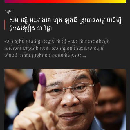
កម្ពុជា
សម រង្ស៊ី អះអាងថា ហុក ឡងឌី ត្រូវបាន​សម្លាប់​ដើម្បី​
ផ្អិប​សំនុំរឿង ជា វិជ្ជា
«ហុក ឡងឌី គាត់ជាអ្នកសម្លាប់ ជា វិជ្ជា» នេះ ជាការអះអាងឡើង
របស់មេដឹកនាំប្រឆាំង លោក សម រង្ស៊ី មុននឹងឈានទៅបញ្ជាក់
បន្ថែមថា អតីតអគ្គស្នងការនគរបាលជាតិរូបនេះ ...