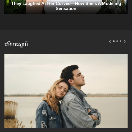
វេទិកាស្នេហ៍