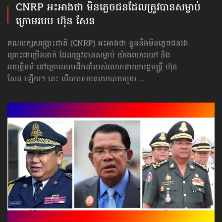
CNRP អះអាងថា មិនភ្លេចជន​ដែល​ត្រូវបាន​សម្លាប់
ក្រោមរបប ហ៊ុន សែន
គណបក្សសង្គ្រោះជាតិ (CNRP) អះអាងថា ខ្លួននឹងមិនភ្លេច​ជនរង
គ្រោះ​ជាច្រើន​នាក់ ដែលត្រូវបានសម្លាប់ យ៉ាងឃោរឃៅ និង
អយុត្តិធម៌ នៅក្រោមរបបដឹកនាំ​របស់​លោក​​នាយករដ្ឋមន្ត្រី ហ៊ុន
សែន ឡើយ។ នេះ បើតាមសារនយោបាយមួយ ...