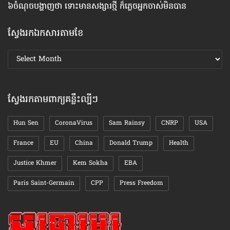
៦ចំណុច​បង្ហាញ​ថា ទោះ​មាន​សង្សារ​ថ្មី ក៏​ភ្លេច​អ្នក​ចាស់​មិន​បាន
គន
ស្វែងរកឯកសារតាមខែ
ស្វែងរក
ឯកសារ
តាមខែ
ស្វែងរកតាមពាក្យគន្លឹះល្បីៗ
Hun Sen
CoronaVirus
Sam Rainsy
CNRP
USA
France
EU
China
Donald Trump
Health
Justice Khmer
Kem Sokha
EBA
Paris Saint-Germain
CPP
Press Freedom