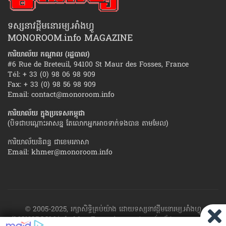
ទស្សនាវដ្ដីមនោរម្យ.អាំងហ្វូ
MONOROOM.info MAGAZINE
ការិយាល័យ កណ្ដាល (រដ្ឋបាល)
#6 Rue de Breteuil, 94100 St Maur des Fosses, France
Tél: + 33 (0) 98 06 98 909
Fax: + 33 (0) 98 56 98 909
Email:
contact@monoroom.info
ការិយាល័យ ក្នុង​ប្រទេស​កម្ពុជា
(បិទជាបណ្ដោះអាសន្ន តែលោកអ្នកអាចទាក់ទងបាន តាមមែល)
ការិយាល័យនិពន្ធ ជាខេមរភាសា
Email:
khmer@monoroom.info
© 2005-2025, រក្សាសិទ្ធិគ្រប់យ៉ាង ដោយទស្សនាវដ្ដី​មនោរម្យ.អាំងហ្វូ
(MONOROOM.info Mag France)។ ហាម​ដក​ស្រង់​នូវ​ផ្នែក​ណា​មួយ​ ឬ​ផ្នែក​