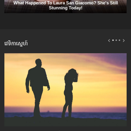
វេទិកាស្នេហ៍