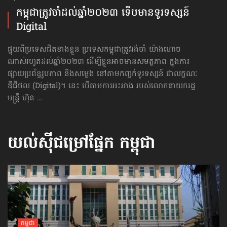
កម្ពុជា​ត្រូវចាំ​ដល់ឆ្នាំ​២០២៣ ទើបមាន​ទូរទស្សន៍
Digital
ផ្ទុយពីប្រទេសជិតខាងខ្លួន ប្រទេសកម្ពុជាត្រូវរង់ចាំ យ៉ាងហោច
ណាស់រហូតដល់ឆ្នាំ២០២៣ ដើម្បីខ្លួនអាចមានសមត្ថភាព ក្នុងការ
ផ្សាយប្រព័ន្ធរូបភាព និងសម្លេង នៅតាមកញ្ចក់ទូរទស្សន៍ ជាលក្ខណៈ​
ឌីជីថល (Digital)។ នេះ បើតាមការអះអាង របស់លោកនាយករដ្ឋ
មន្ត្រី ហ៊ុន ...
យល់ស៊ីជម្រៅផ្នែក
កម្ពុជា
កម្ពុជា