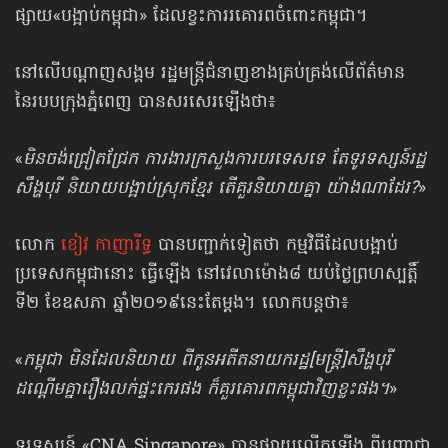
ផ្សាយ«បង្អាប់កម្ពុជា» ដែលខ្វះការរគោរពចំពោះកម្ពុជា។
នៅលើបណ្ដាញសង្គម រដ្ឋមន្ត្រីជំនាញ​ខាងគ្រប់គ្រង់​លើព័ត៌មាន
នៃរបបក្រុងភ្នំពេញ បានសរសេរឡើងថា៖
«
មិនចង់ជ្រៀតជ្រែក ការងារក្រសួងការបរទេសទេ តែទូរទស្សន៍រដ្ឋ
សឹង្ហបុរី និយាយបង្អាប់ស្រុកខ្មែរ តើគួរនិយាយគ្នា យ៉ាងណាដែរ?
»
លោក
ខៀវ កាញារីទ្ធ
បានបញ្ជាក់ទៀតថា កម្មវិធីដែលបង្អាប់
ប្រទេសកម្ពុជានោះ ធ្វើឡើង នៅវេលាម៉ោង៨ យប់ថ្ងៃព្រហស្បត្តិ៍
ទី២ ខែឧសភា ឆ្នាំ​២០១៩នេះតែម្ដង។ លោកបន្តថា៖
«
កម្ពុជា មិនដែលនិយាយ ពីកូនអតីតនាយករដ្ឋ[មន្ត្រី]សឹង្ហបុរី
ដណ្តើមគ្នារឿងលក់ផ្ទះកេរផង ក៏គួរគោរពកម្ពុជាវិញខ្លះផង។
»
ទូរទស្សន៍ «CNA Singapore» បានផ្សាយលើកឡើង ពីបញ្ហាជា