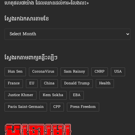
ហេតុផល៧យ៉ាង ដែល​ឈាន​ដល់​ការ«លែងលះ»
រឿ
ស្វែងរកឯកសារតាមខែ
ស្វែងរក
ឯកសារ
តាមខែ
ស្វែងរកតាមពាក្យគន្លឹះល្បីៗ
Hun Sen
CoronaVirus
Sam Rainsy
CNRP
USA
France
EU
China
Donald Trump
Health
Justice Khmer
Kem Sokha
EBA
Paris Saint-Germain
CPP
Press Freedom