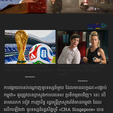
ការផ្សាយរបស់បណ្ដាញទូរទស្សន៍មួយ ដែលមានលក្ខណៈ«បង្អាប់
កម្ពុជា» គួរត្រូវបានក្រសួងការបរទេស ប្រតិកម្មតបវិញ។ នេះ បើ
តាមលោក ខៀវ កាញារីទ្ធ រដ្ឋមន្ត្រីក្រសួងព័ត៌មានកម្ពុជា ដែល
លើកឡើងថា ទូរទស្សន៍រដ្ឋសិង្ហបូរី «CNA Singapore» បាន