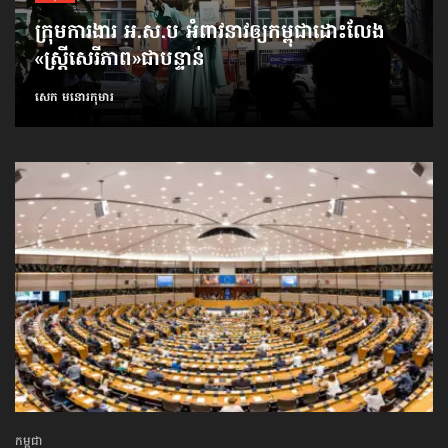
ក្រុមការងារ អ.ស.ប អំពាវនាវ​ឲ្យកម្ពុជា​ដោះលែង​
«ស្ត្រីសេរីភាព»​ជាបន្ទាន់
សេក មនោរកុមារ
កម្ពុជា