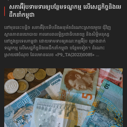
សភាអ៊ឺរ៉ុបទាមទារ​ឲ្យបន្ថែម​ទណ្ឌកម្ម លើសេដ្ឋកិច្ច​និងមេ
ដឹកនាំកម្ពុជា
នៅមុននេះបន្តិច សភាអ៊ឺរ៉ុបទើបនឹងអនុម័តដំណោះស្រាយមួយ ជុំវិញ
ស្ថានភាពនយោបាយ ការគោរព​លទ្ធិ​ប្រជាធិបតេយ្យ និងសិទ្ធិមនុស្ស
នៅក្នុងប្រទេសកម្ពុជា ដោយទាមទារឲ្យគណៈកម្មអ៊ឺរ៉ុប គ្រោងដាក់​
ទណ្ឌកម្ម លើសេដ្ឋកិច្ច​និងមេដឹកនាំកម្ពុជា បន្ថែមទៀត។ ដំណោះ
ស្រាយ៧ចំណុច ដែលមានលេខ «P9_TA(2023)0085» ...