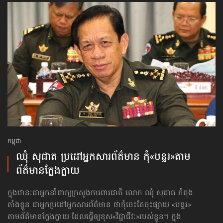
កម្ពុជា
ឈុំ សុជាត ប្រដៅអ្នកសារព័ត៌មាន កុំ«បន្ទរ»តាម
ព័ត៌មានក្លែងក្លាយ
ក្នុងឋានៈជាអ្នកនាំពាក្យក្រសួងការពារជាតិ លោក ឈុំ សុជាត កំពុង
តាំងខ្លួន ជាអ្នកប្រដៅអ្នកសារព័ត៌មាន ថាកុំចេះតែចុះផ្សាយ «បន្ទរ»​
តាមព័ត៌មានក្លែងក្លាយ ដែលធ្វើឲ្យខុស​«វិជ្ជាជីវៈ»​របស់ខ្លួន។ ក្នុង