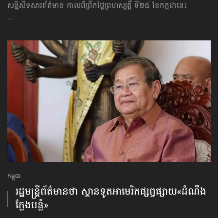
សន្និសីទសារព័ត៌មាន កាលពីព្រឹកថ្ងៃព្រហស្បត្តិ៍ ទី២៥ ខែកក្កដានេះ
...
កម្ពុជា
រដ្ឋមន្ត្រី​ព័ត៌មាន​ថា ស្ថានទូត​អាមេរិក​ផ្សព្វផ្សាយ​«ដំណឹង​
ក្លែងបន្លំ»