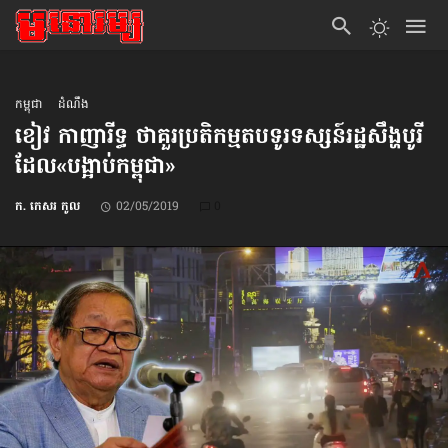
កម្ពុជា
ដំណឹង
ខៀវ កាញារីទ្ធ ថា​គួរប្រតិកម្ម​តប​ទូរទស្សន៍​រដ្ឋ​សឹង្ហបូរី
ដែល«បង្អាប់កម្ពុជា»
ក. កេសរ កូល
02/05/2019
0