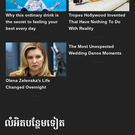
លំអិតបន្ថែមទៀត