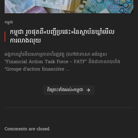
កម្ពុជា
កម្ពុជា រួចផុតពី«បញ្ជីប្រផេះ»​នៃស្ថាប័ន​ឃ្លាំមើល​
ការលាងលុយ
អង្គការឃ្លាំមើលសកម្មភាពហិរញ្ញវត្ថុ (ហៅ​ជា​ភាសា អង់គ្លេស
“Financial Action Task Force – FATF” និងជាភាសាបារាំង
“Groupe d’action financière ...
ពិគ្រោះទាំងអស់»កម្ពុជា
Comments are closed.