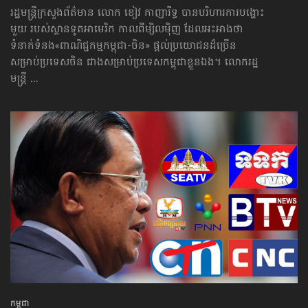
រដ្ឋមន្ត្រីក្រសួងព័ត៌មាន លោក ខៀវ កាញារីទ្ធ បានបរិហារការបង្ហោះ
មួយ របស់ស្ថានទូតអាមេរិក កាលពីម្សិលម៉ិញ ដែលអះអាងថា
ទំនាក់ទំនង«ពាណិជ្ជកម្ម​កម្ពុជា-ចិន» ផ្ដល់ប្រយោជនដ៏ច្រើន
សម្រាប់ប្រទេសចិន ជាងសម្រាប់ប្រទេស​កម្ពុជា​ខ្លួនឯង។ លោករដ្ឋ
មន្ត្រី ...
កម្ពុជា