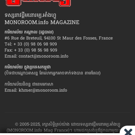
ទស្សនាវដ្ដីមនោរម្យ.អាំងហ្វូ
MONOROOM.info MAGAZINE
ការិយាល័យ កណ្ដាល (រដ្ឋបាល)
#6 Rue de Breteuil, 94100 St Maur des Fosses, France
Tél: + 33 (0) 98 06 98 909
Fax: + 33 (0) 98 56 98 909
Email:
contact@monoroom.info
ការិយាល័យ ក្នុង​ប្រទេស​កម្ពុជា
(បិទជាបណ្ដោះអាសន្ន តែលោកអ្នកអាចទាក់ទងបាន តាមមែល)
ការិយាល័យនិពន្ធ ជាខេមរភាសា
Email:
khmer@monoroom.info
© 2005-2025, រក្សាសិទ្ធិគ្រប់យ៉ាង ដោយទស្សនាវដ្ដី​មនោរម្យ.អាំងហ្វូ
(MONOROOM.info Mag France)។ ហាម​ដក​ស្រង់​នូវ​ផ្នែក​ណា​មួយ​ ឬ​ផ្នែក​