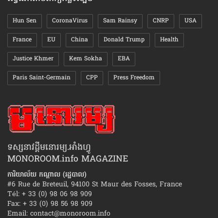
Hun Sen
CoronaVirus
Sam Rainsy
CNRP
USA
France
EU
China
Donald Trump
Health
Justice Khmer
Kem Sokha
EBA
Paris Saint-Germain
CPP
Press Freedom
ទស្សនាវដ្ដីមនោរម្យ.អាំងហ្វូ
MONOROOM.info MAGAZINE
ការិយាល័យ កណ្ដាល (រដ្ឋបាល)
#6 Rue de Breteuil, 94100 St Maur des Fosses, France
Tél: + 33 (0) 98 06 98 909
Fax: + 33 (0) 98 56 98 909
Email:
contact@monoroom.info