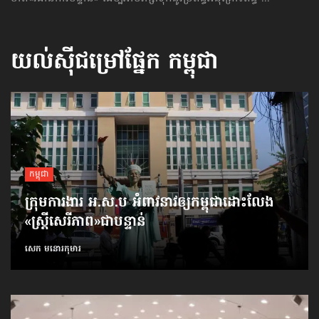
យល់ស៊ីជម្រៅផ្នែក
កម្ពុជា
កម្ពុជា
ក្រុមការងារ អ.ស.ប អំពាវនាវ​ឲ្យកម្ពុជា​ដោះលែង​
«ស្ត្រីសេរីភាព»​ជាបន្ទាន់
សេក មនោរកុមារ