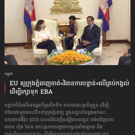
កម្ពុជា
EU ឲ្យ​ក្រុងភ្នំពេញ​ចាត់​«វិធានការ​បន្ទាន់»​លើ​គ្រប់កង្វល់​
ដើម្បី​រក្សាទុក EBA
បន្ទាប់ពីដំណើរទស្សនកិច្ចលើកទី១ របស់គណៈប្រតិភូខ្លួន ដើម្បី
ជជែកជាមួយរបបដឹកនាំក្រុងភ្នំពេញ ក្នុងសប្ដាហ៍កន្លងមកនេះ
សហភាពអ៊ឺរ៉ុប (EU) បានសំដែងក្ដីសង្ឃឹមរបស់ខ្លួន ចង់ឃើញរបប
លោក ហ៊ុន សែន ដោះស្រាយបញ្ហាជាកង្វល់ទាំងឡាយ និង
ចាត់«វិធានការ​បន្ទាន់» ដើម្បីអាចរក្សាទុក​នូវប្រព័ន្ធអនុគ្រោះពន្ធ ...