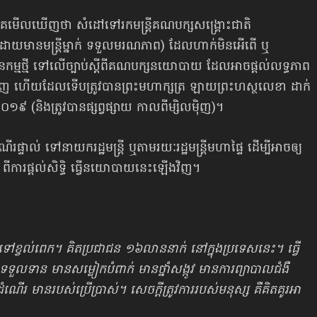
នគេមើលឃើញថា សំដៅទៅរកមន្ត្រីគណបក្សសង្គ្រោះជាតិ
យមានមន្ត្រីម្នាក់ ទទួលមរណភាព) ដែលហាក់មិនអើពើ ឬ
សោធនកម្មថ្មី ទៅលើច្បាប់ស្ដីពីគណបក្សនយោបាយ ដែលអាចផ្ដល់លទ្ធភាព
ិញ ហើយដែលទើប​ត្រូវបាន​ព្រះមហាក្សត្រ ឡាយព្រះហស្ថលេខា ដាក់
ាំ២០១៩ (និងត្រូវបានផ្សព្វផ្សាយ កាលពីម្សិលម៉ិញ)។
ើសំណើរផ្ទាល់ ទៅនាយករដ្ឋមន្ត្រី ឬតាមរយៈរដ្ឋមន្ត្រីមហាផ្ទៃ ដើម្បីអាចឲ្យ
្រ ពីការផ្ដល់សិទ្ធិ ធ្វើនយោបាយ​នេះឡើងវិញ។
ៅខ្វល់ពេក។ គិតប្រជាជន ១៦លាននាក់ នៅក្នុងប្រទេសនេះ។ ធ្វើ
ួលទាន មានសម្លៀកបំពាក់ មានថ្នាំសង្កូវ មានការព្យាបាលជំងឺ
ណើរ មានរបស់ប្រើប្រាស់។ សេចក្ដីត្រូវការរបស់មនុស្ស គឺគិតគូរអា