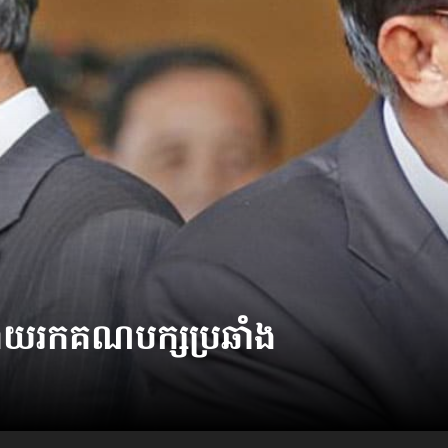
យ​រក​​គណបក្ស​ប្រឆាំង