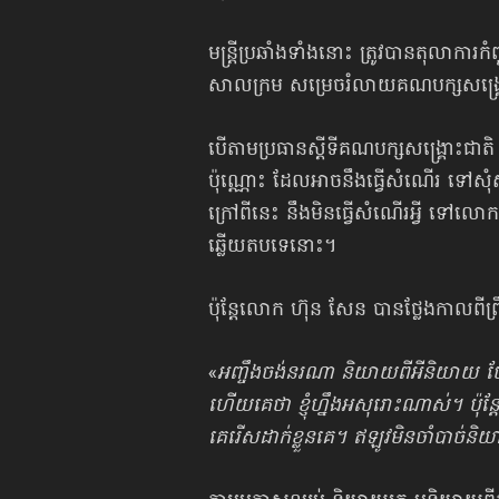
មន្ត្រីប្រឆាំងទាំងនោះ ត្រូវបានតុលាកា
សាលក្រម សម្រេចរំលាយគណបក្សសង្គ្រោះ
បើតាមប្រធានស្ដីទី​គណបក្សសង្គ្រោះជាត
ប៉ុណ្ណោះ ដែលអាចនឹងធ្វើសំណើរ ទៅសុំសិទ
ក្រៅពីនេះ នឹងមិនធ្វើសំណើរអ្វី ទ
ឆ្លើយតបទេនោះ។
ប៉ុន្តែលោក ហ៊ុន សែន បានថ្លែងកាលពី
«
អញ្ចឹងចង់នរណា និយាយពីអីនិយាយ ហ
ហើយគេថា ខ្ញុំហ្នឹងអសុរោះណាស់។ ប៉
គេរើសដាក់ខ្លួនគេ។ ឥឡូវមិនចាំបាច់និយា