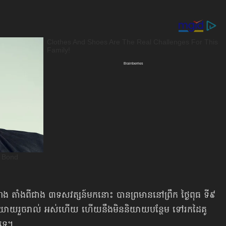
ងតំណែង តាំងពីជាង ៣ទសវត្សន៍មកនោះ បានព្រមាននៅព្រឹក ថ្ងៃពុធ ទី៩
និយាយរួចរាល់ អស់ហើយ ហើយនឹងមិននិយាយបន្ថែម ទៅរកដៃគូ
ទេ។