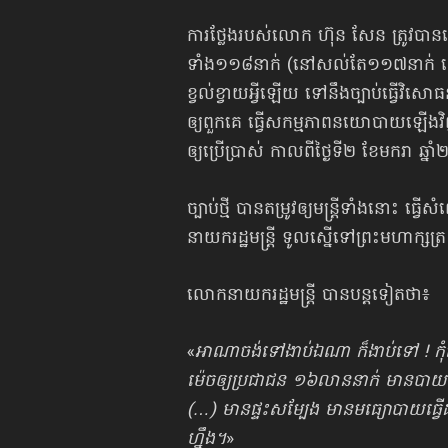
ការថ្លែងរបស់លោក ហ៊ុន សែន ត្រូវបា
ទាំង១១៨នាក់ (នៅសល់តែ១១៧នាក់ ដោ
ខ្វល់ខ្វាយអ្វីឡើយ ទៅនឹងច្បាប់ធ្វើវិ
ឲ្យពួកគេ ធ្វើ​សកម្មភាពនយោបាយឡើងវ
ឲ្យប្រើប្រាស់ កាលពីថ្ងៃទី២ ខែមករា ឆ្ន
ច្បាប់ថ្មី បានតម្រូវឲ្យមន្ត្រីទាំងនោះ ធ្វ
នាយករដ្ឋមន្ត្រី ទូលស្នើទៅព្រះមហាក្សត
លោកនាយករដ្ឋមន្ត្រី បានបន្តទៀតថា៖
«
អាណាចង់ទៅងាប់ឯណា ក៏ងាប់ទៅ ! កុំទ
ម៉េចឲ្យប្រជាជន ១៦លាននាក់ មានបាយទទ
(…) មានផ្ទះសម្បែង មានមធ្យោបាយធ្វើដំ
ហ្នឹង។
»