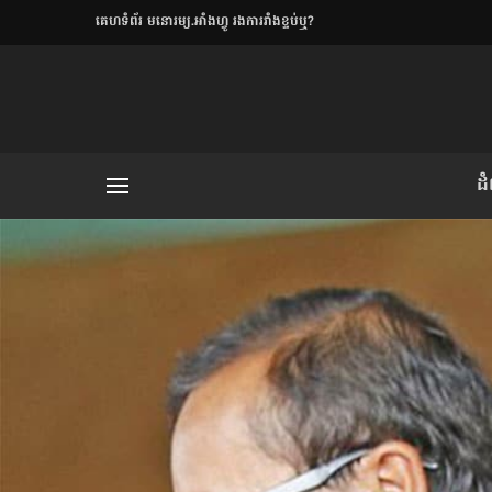
​គេហទំព័រ មនោរម្យ.អាំងហ្វូ រងការរាំងខ្ទប់ឬ?
ិយមិត្ត
ដ
យមិត្ត៖ «កាមតណ្ហា​
លិខិតប្រិយមិត្ត៖ «អំពីទោសៈ»
រថ្មីចុងក្រោយ
ខឹម វាសនា ថា«ស្រី
ចរិតថោក»​ស្លៀកពាក់