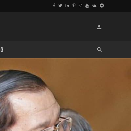
្ដ
លិខិតប្រិយមិត្ត៖ «អំពីទោសៈ»