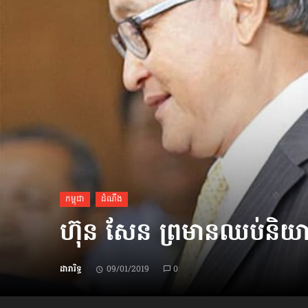
ប្រពៃណី​«ដេញប្រុស»
អឹមបាពេ ប្រកាសជាផ្លូវការ
ចាកចេញពីក្រុម ប៉ារីស
ថើបមាត់ ៖ ក្រុមកីឡាការិនី​
ផ្អាកលេង​​បើប្រធានសហព័ន្ធ​
មិនលាឈប់
កម្ពុជា
ដំណឹង
ហ៊ុន សែន ព្រមាន​ឈប់​និយា
ដារារិទ្ធ
09/01/2019
0