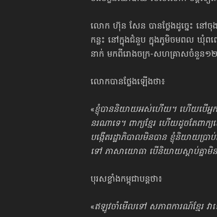
លោក ហ៊ុន សែន បានថ្លែងដូច្នេះ នៅច
កន្លះ នៅក្នុងជំនួប ក្នុងភូមិ​ចមពល ឃុំព
នាក់ មកពី​រោងចក្រ​-សហគ្រាស​ចំនួន១
លោកបានថ្លែងឡើងថា៖
«
ខ្ញុំបាននិយាយអស់ហើយ។ ហើយបើអ្នកដ
នរណាទេ។ ពាក្យខ្មែរ ហើយដូចតែពាក្យយ
បង្កើតរដ្ឋាភិបាលមិនបាន ខ្ញុំនិយាយប
ទៅ ភាសាយោធា បើនិយាយស្ដាប់គ្នាមិន
បុរសខ្លាំងកម្ពុជាបន្តថា៖
«
ឥឡូវចាំមើលទៅ សភាពការណ៍ខ្មែរ វាទ