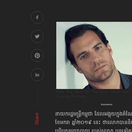
នាយករដ្ឋមន្ត្រីកម្ពុជា ដែលអង្គុយក្នុ
Share
ខែមករា ឆ្នាំ២០១៩​ នេះ ថាលោកបាន
បដិបក្ខនយោបាយ របស់លោក បន្តទៀត