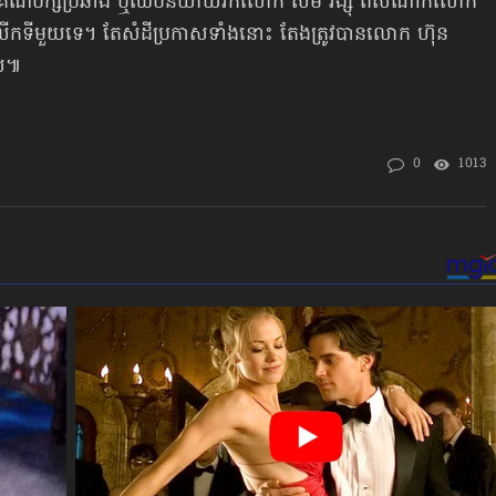
គណបក្សប្រឆាំង ឬឈប់និយាយរកលោក សម រង្ស៊ី ពីសំណាក់លោក
ាលើកទីមួយទេ។ តែសំដីប្រកាសទាំងនោះ តែងត្រូវបានលោក ហ៊ុន
យ៕
0
1013