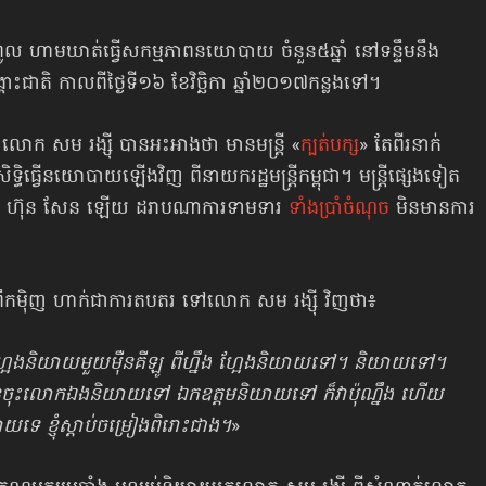
រកំពូល ហាមឃាត់ធ្វើសកម្មភាពនយោបាយ ចំនួន៥ឆ្នាំ នៅទន្ទឹមនឹង
ជាតិ កាលពីថ្ងៃទី១៦ ខែវិច្ឆិកា ឆ្នាំ២០១៧កន្លងទៅ។
ិ លោក សម រង្ស៊ី បានអះអាងថា មានមន្ត្រី «
ក្បត់បក្ស
» តែពីរនាក់
្ធិធ្វើនយោបាយឡើងវិញ ពីនាយករដ្ឋមន្ត្រីកម្ពុជា។ មន្ត្រីផ្សេងទៀត
ៅលោក ហ៊ុន សែន ឡើយ ដរាបណាការទាមទារ
ទាំងប្រាំចំណុច
មិនមានការ
ព្រឹកម៉ិញ ហាក់ជាការតបតរ ទៅលោក សម រង្ស៊ី វិញថា៖
្អែងនិយាយមួយម៉ឺនគីឡូ ពីហ្នឹង ហ្អែងនិយាយទៅ។ និយាយទៅ។
ុន្តែចុះលោកឯងនិយាយទៅ ឯកឧត្ដមនិយាយទៅ ក៏វាប៉ុណ្នឹង ហើយ
យទេ ខ្ញុំស្ដាប់ចម្រៀងពិរោះជាង។
»