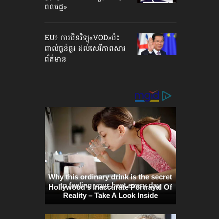
ពលរដ្ឋ»
EU៖ ការបិទវិទ្យុ«VOD»ប៉ះ
ពាល់ធ្ងន់ធ្ងរ ដល់សេរីភាព​សារ
ព័ត៌មាន