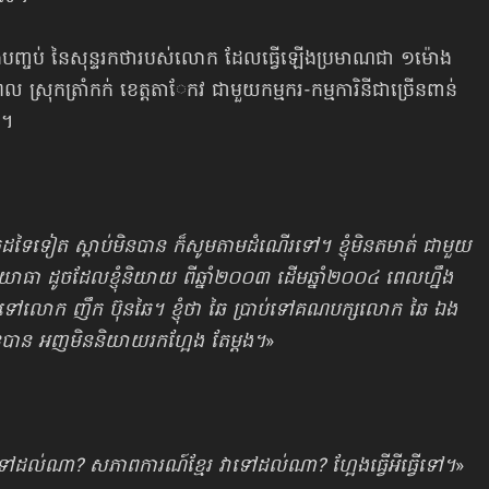
ុងបញ្ចប់ នៃសុន្ទរកថារបស់លោក ដែលធ្វើឡើងប្រមាណជា ១ម៉ោង
ពេល ស្រុកត្រាំកក់ ខេត្តតាែកវ ជាមួយកម្មករ-កម្មការិនីជាច្រើនពាន់
២។
ទៃទៀត ស្ដាប់មិនបាន ក៏សូមតាមដំណើរទៅ។ ខ្ញុំមិនតមាត់ ជាមួយ
ោធា ដូចដែលខ្ញុំនិយាយ ពីឆ្នាំ២០០៣ ដើមឆ្នាំ២០០៤ ពេលហ្នឹង
្រាប់ទៅលោក ញឹក ប៊ុនឆៃ។ ខ្ញុំថា ឆៃ ប្រាប់ទៅគណបក្សលោក ឆៃ ឯង
បាន អញមិននិយាយ​រកហ្អែង តែម្ដង។
»
ៅដល់ណា? សភាពការណ៍ខ្មែរ វាទៅដល់ណា? ហ្អែងធ្វើអីធ្វើទៅ។
»