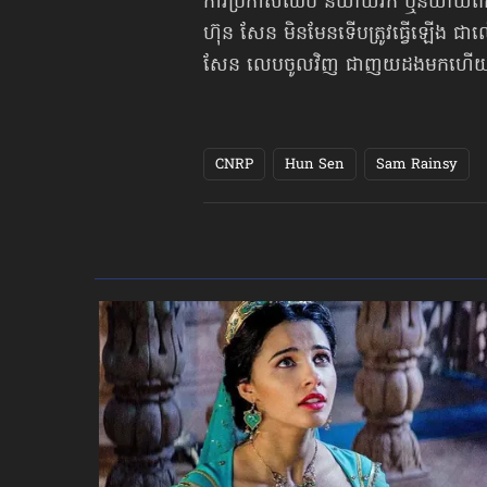
ការប្រកាសឈប់ និយាយរក ឬនិយាយពី
ហ៊ុន សែន មិនមែនទើបត្រូវធ្វើឡើង ជ
សែន លេបចូលវិញ ជាញយដង​មកហើ
CNRP
Hun Sen
Sam Rainsy