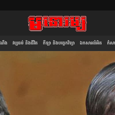
ំណឹង
វប្បធម៌ និងជីវិត
កីឡា និងបច្ចេកវិទ្យា
ឯកសារលំអិត
កំសាន
សម រង្ស៊ី៖ កម្ពុជាគួរមើលគំរូ​តាម​
លិខិតប្រិយមិត្ត៖ «កាមតណ្ហា​
វៀតណាម ក្នុង​ការប្តូរ​មេដឹកនាំ របស់​
មនុស្ស»
ខ្លួន