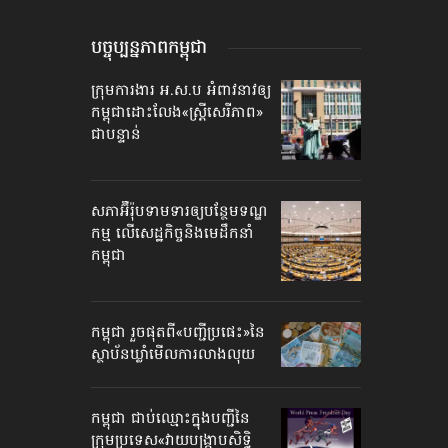
បច្ចុប្បន្នភាព​កម្ពុជា
ក្រុមការងារ អ.ស.ប អំពាវនាវ​ឲ្យ
កម្ពុជា​ដោះលែង​«ស្ត្រីសេរីភាព»​
ជាបន្ទាន់
សភាអ៊ឺរ៉ុបទាមទារ​ឲ្យបន្ថែម​ទណ្ឌ
កម្ម លើសេដ្ឋកិច្ច​និងមេដឹកនាំ
កម្ពុជា
កម្ពុជា រួចផុតពី«បញ្ជីប្រផេះ»​នៃ
ស្ថាប័ន​ឃ្លាំមើល​ការលាងលុយ
កម្ពុជា ជាប់ឈ្មោះ​​ក្នុងបញ្ជី​​នៃ
ក្រុមប្រទេស​«វាយបង្ក្រាប​សិទ្ធិ