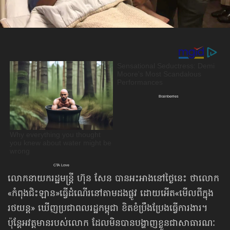
លោកនាយករដ្ឋមន្ត្រី ហ៊ុន សែន បានអះអាងនៅថ្ងៃនេះ ថាលោក​
«កំពុង​ជិះឡាន»​ធ្វើ​ដំណើរ​នៅតាមដងផ្លូវ ដោយអើត«មើលពីក្នុង
រថយន្ដ» ឃើញប្រជាពលរដ្ឋកម្ពុជា ខិតខំ​ប្រឹងប្រែងធ្វើការងារ។
ប៉ុន្តែអវត្តមានរបស់លោក ដែលមិនបាន​បង្ហាញខ្លួន​ជា​សាធារណៈ