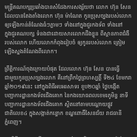
មន្ត្រីគណបក្សប្រឆាំងបានសំដែងការសង្ស័យថា លោក ហ៊ុន សែន
ដែលបានតែងតាំង​លោក ហ៊ុន ម៉ាណែត កូនប្រុសច្បងរបស់លោក
ឲ្យឡើងកាន់តំណែងធំៗភ្លាមៗ ទាំង​នៅ​ក្នុង​ជួរកងទ័ព ទាំងនៅ
ក្នុងជួរគណបក្ស ទំនងជាដោយសារលោកដឹងខ្លួន ពីស្ថានភាព​ជំងឺ
របស់លោក ហើយលោកកំពុងរៀបចំ ឲ្យកូនរបស់លោក ត្រៀម
ឡើងស្នង​តំណែង​ពីលោក។
ព្រឹត្តិការណ៍ចុងក្រោយបំផុត ដែលលោក ហ៊ុន សែន បានធ្វើ
ជាមួយកូនប្រុសច្បងលោក គឺនៅព្រឹកថ្ងៃព្រហស្បត្តិ៍ ទី២៤ ខែមករា
ឆ្នាំ២០១៩នេះ នៅក្នុងពិធីអបអរសាទរ ខួប​២០ឆ្នាំ ថ្ងៃបង្កេីត​
បញ្ជាការដ្ឋាន​កងទ័ពជើងគោក នៃកងយោធពលខេមរភូមិន្ទ នា​ទី
បញ្ជាការដ្ឋាន​កងទ័ពជើងគោក ស្ថិតនៅតាមបណ្តោយផ្លូវ
ជាតិលេខ៤ ក្នុងសង្កាត់​កន្ទោក ខណ្ឌពោធិ៍សែនជ័យ រាជធានី
ភ្នំពេញ។