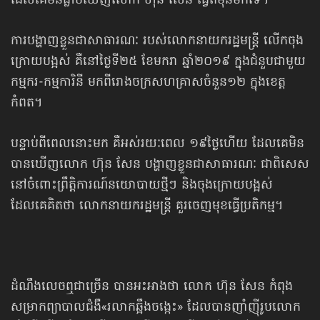
ដែលគេមិនធ្លាប់ឃើញលោក ហ៊ុន សែន ធ្វើពីមុនមកទេ។
ការបង្ហាញខ្លួនជាសាធារណៈ របស់លោកនាយករដ្ឋមន្ត្រី លើកចុង
ក្រោយបង្អស់ គឺនៅថ្ងៃ​ទី​២៥ ខែមករា ឆ្នាំ២០១៩ ក្នុងជំនួបជាមួយ
កម្មករ​-កម្មការិនី មកពីរោងចក្រ​សហគ្រាស​ចំនួន១២ ក្នុងខេត្ត
កំពត។
បន្ទាប់ពីពេលនោះមក គឺអស់រយៈពេល ១៩ថ្ងៃហើយ ដែលគេមិន
បានឃើញលោក ហ៊ុន សែន បង្ហាញខ្លួនជាសាធារណៈ ជាពិសេស
នៅចំពោះព្រឹត្តិការណ៍នយោបាយថ្មីៗ និងចុងក្រោយបង្អស់
ដែលគេគិតថា លោកនាយករដ្ឋមន្ត្រី គួរចេញមុខធ្វើប្រតិកម្ម។
ដំណឹងលេចឮជាច្រើន បានអះអាងថា លោក ហ៊ុន សែន កំពុង
សម្រាក​ព្យាបាល​ជំងឺ​«រលាកឆ្អឹងចង្កេះ» ដែលបានញាំញ៉ីរូបលោក