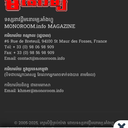
ទស្សនាវដ្ដីមនោរម្យ.អាំងហ្វូ
MONOROOM.info MAGAZINE
ការិយាល័យ កណ្ដាល (រដ្ឋបាល)
#6 Rue de Breteuil, 94100 St Maur des Fosses, France
Tél: + 33 (0) 98 06 98 909
Fax: + 33 (0) 98 56 98 909
Email:
contact@monoroom.info
ការិយាល័យ ក្នុង​ប្រទេស​កម្ពុជា
(បិទជាបណ្ដោះអាសន្ន តែលោកអ្នកអាចទាក់ទងបាន តាមមែល)
ការិយាល័យនិពន្ធ ជាខេមរភាសា
Email:
khmer@monoroom.info
© 2005-2025, រក្សាសិទ្ធិគ្រប់យ៉ាង ដោយទស្សនាវដ្ដី​មនោរម្យ.អាំងហ្វូ