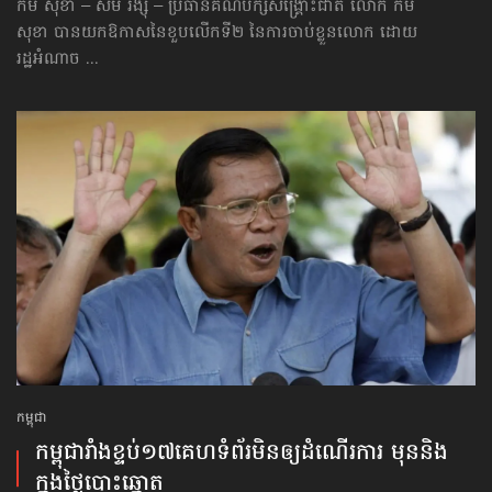
កឹម សុខា – សម រង្ស៊ី – ប្រធានគណបក្សសង្គ្រោះជាតិ លោក កឹម
សុខា បានយកឱកាសនៃខួបលើកទី២ នៃការចាប់ខ្លួនលោក ដោយ
រដ្ឋអំណាច ...
កម្ពុជា
កម្ពុជារាំង​ខ្ទប់​១៧គេហទំព័រ​មិន​ឲ្យ​ដំណើរការ​ មុន​និង​
ក្នុង​​ថ្ងៃ​បោះឆ្នោត