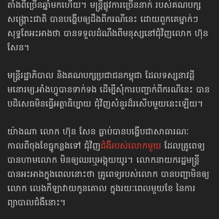
តាំងពីច្រើនឆ្នាំមកហើយ។ មន្ត្រីផ្លូវការ​ច្រើននាក់ របស់គណបក្ស
សង្គ្រោះជាតិ បានបង្ហើបឲ្យដឹងពីករណីនេះ ដោយពួកគេម្នាក់ៗ
សុទ្ធតែអះអាងថា បានទទួលដំណឹងពីមនុស្សនៅជុំវិញលោក ហ៊ុន
សែន។
មន្ត្រីរដ្ឋាភិបាល និងគណបក្សប្រជាជនកម្ពុជា ដែលទស្សនាវដ្ដី
មនោរម្យ.អាំងហ្វូ​បាន​ទាក់ទង ដើម្បីសុំការបញ្ជាក់ពីករណីនេះ បាន
បដិសេធមិនធ្វើអត្ថាធិប្បាយ ជុំវិញសំនួរ​ដ៏រសើប​មួយនេះឡើយ។
យ៉ាងណា លោក ហ៊ុន សែន ធ្លាប់បានបង្ហើបជាសាធារណៈ
កាលពីចុងខែធ្នូកន្លងទៅ ជុំវិញ
ជំងឺរបស់លោកមួយ
ដែលគ្រូពេទ្យ
បានហាមលោក មិនឲ្យឈរឬអង្គុយយូរ។ លោក​នាយករដ្ឋមន្ត្រី
បានអះអាងក្នុងពេលនោះថា គ្រូពេទ្យរបស់លោក បានបញ្ជា​មិនឲ្យ
លោក លេងកីឡាវាយកូនគោល ក្នុងរយៈពេលមួយខែ នៃការ
ព្យាបាលជំងឺនោះ។