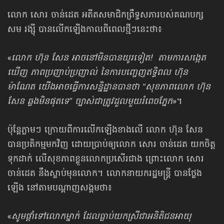
លោក សោរ ចាន់ដេត អតីតសមាជិកព្រឹទ្ធសភារបស់គណបក្ស
សម រង្ស៊ី បានលើកឡើង​កាលពីពេលថ្មីៗនេះថា៖
«
លោក​ ហ៊ុន​ សែន​ អាចនៅមិនបានយូរទៀត! តាមការ​សង្កេត
ឃើញ​ ភាពប្រញាប់​ប្រញាល់​ នៃការបញ្ចេញឥទ្ធិពល​ ហ៊ុន​
ម៉ាណែត​ យេីងអាចធ្វេីការសន្និដ្ឋានបានថា​ “សុខ​ភាព​លោក​ ហ៊ុន​
សែន​ ឆ្លងមិនផុតទេ”​ ច្បាស់​ជា​ត្រូវ​ដួលមួយរំពេចភ្នែក
»។
ប៉ុន្តែភ្លាមៗ ក្រោយពីការលើកឡើងខាងលើ លោក ហ៊ុន សែន
បានប្រតិកម្មមកវិញ ដោយ​ប្រាប់ឲ្យលោក សោរ ចាន់ដេត យកចិត្ត
ទុកដាក់ លើសុខភាពខ្លួនលោកប្រសើរជាង ព្រោះលោក សោរ
ចាន់ដេត នឹងស្លាប់មុនលោក។ លោកនាយករដ្ឋមន្ត្រី បានថ្លែង
ឡើង នៅតាមបណ្ដាញសង្គមថា៖
«
សូមផ្តាំទៅលោកម្នាក់ ដែលធ្លាប់យកស្រីជាអនិតិជនអាយុ