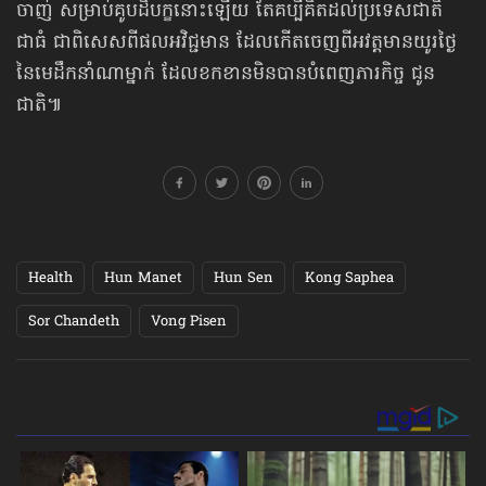
ចាញ់ សម្រាប់គូបដិបក្ខនោះឡើយ តែ​គប្បីគិតដល់ប្រទេសជាតិ
ជាធំ ជាពិសេសពីផលអវិជ្ជមាន ដែលកើតចេញពី​អវត្តមាន​យូរថ្ងៃ
នៃមេដឹកនាំណាម្នាក់ ដែលខកខាន​មិនបាន​បំពេញភារកិច្ច ជូន
ជាតិ៕
Health
Hun Manet
Hun Sen
Kong Saphea
Sor Chandeth
Vong Pisen