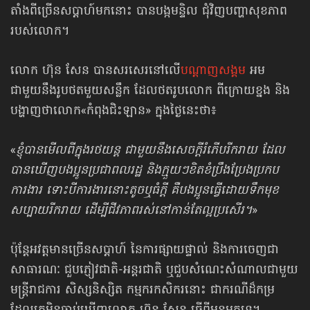
តាំងពីច្រើនសប្ដាហ៍មកនោះ បានបង្កមន្ទិល ជុំវិញ​បញ្ហាសុខភាព​
របស់​លោក។
លោក ហ៊ុន សែន បានសរសេរនៅលើ
បណ្ដាញសង្គម
អម
ជាមួយនឹងរូបថតមួយសន្លឹក ដែលថតរូបលោក ពីក្រោយខ្នង និង
បង្ហាញថាលោក«កំពុង​ជិះឡាន» ក្នុងថ្ងៃនេះថា៖
«
ខ្ញុំបានមើលពីក្នុងរថយន្ត ជាមួយនឹងសេចក្តីរំភើបរីករាយ ដែល
បានឃើញ​បងប្អូន​ប្រជាពលរដ្ឋ និងក្មួយៗខិតខំប្រឹងប្រែងប្រកប
ការងារ ទោះបីការងារនោះតូចឬធំក្តី គឺបងប្អូន​ធ្វើដោយទឹកមុខ
សប្បាយរីករាយ ដើម្បីជីវភាពរស់នៅកាន់តែល្អប្រសើរ។
»
ប៉ុន្តែអវត្តមានច្រើនសប្ដាហ៍ នៃការផ្សាយផ្ទាល់ និងការចេញជា
សាធារណៈ ជួបភ្ញៀវ​ជាតិ-​អន្តរជាតិ ឬជួបសំណេះ​សំណាល​ជាមួយ
មន្ត្រីរាជការ សិស្សនិស្សិត កម្មករកសិករនោះ ជាករណីដ៏កម្រ​