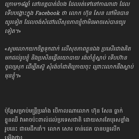
ក្រោម១៨ឆ្នាំ នៅខេត្ត​បាត់ដំបង ដែលរត់ទៅនៅកាណាដា ដែល
ទើបបង្ហោះក្នុង Facebook ថា លោក ហ៊ុន សែន នៅមិនបាន​
យូរទៀត ដែលចង់សំដៅលើសុខភាពខ្ញុំថាមិនអាចរស់បានយូរ
ទៀត។
»
«
សូមលោកយ​កចិត្តទុកដាក់ លើសុខភាពខ្លួនឯង ប្រសើរជាងគិត
មកដល់រូបខ្ញុំ និង​ប្រសិន​ធ្វើនយោបាយ រង់ចាំខ្ញុំស្លាប់ ទើបហ៊ាន
ចូលស្រុក ដើម្បីតស៊ូ សុំរង់ចាំជាតិក្រោយចុះ ព្រោះលោក​នឹងស្លាប់
មុនខ្ញុំ។
»
ប៉ុន្តែសម្រាប់មន្ត្រីប្រឆាំង បើកាលណាលោក ហ៊ុន សែន ធ្លាក់
ខ្លួនឈឺ វាអាចប៉ះពាល់​ដល់​ប្រទេសជាតិ ដោយសារតែបុរសខ្លាំង
រូបនេះ ជាមេដឹកនាំ។ លោក សោរ ចាន់ដេត បាន​បន្ត​លើក
ឡើងថា៖