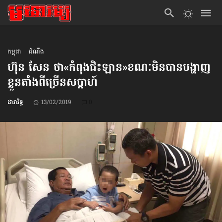
កម្ពុជា
ដំណឹង
ហ៊ុន សែន ថា«កំពុង​ជិះឡាន»​ខណៈ​​មិនបានបង្ហាញ
ខ្លួន​តាំងពី​ច្រើន​សប្ដាហ៍
ដារារិទ្ធ
13/02/2019
0