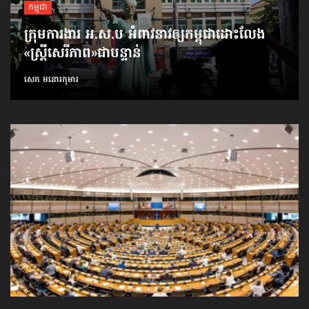
កម្ពុជា
ក្រុមការងារ អ.ស.ប អំពាវនាវ​ឲ្យកម្ពុជា​ដោះលែង​
«ស្ត្រីសេរីភាព»​ជាបន្ទាន់
សេក មនោរកុមារ