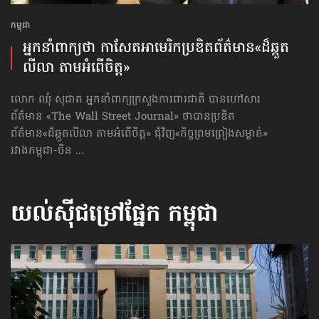
កម្ពុជា
អ្នកនាំពាក្យថា កាសែតអាមេរិកប្រឌិត​ព័ត៌មាន​«ដ៏ឆ្កួត​
លីលា តាម​អំពើចិត្ត»
លោក ឈុំ សុជាត អ្នកនាំពាក្យក្រសួងការពារជាតិ បានហៅសារ
ព័ត៌មាន «The Wall Street Journal» ថាបានប្រឌិត
ព័ត៌មាន«ដ៏ឆ្កួតលីលា តាមអំពើចិត្ត» ជុំវិញ«កិច្ចព្រមព្រៀងសម្ងាត់»
រវាងកម្ពុជា-ចិន ...
យល់ស៊ីជម្រៅផ្នែក
កម្ពុជា