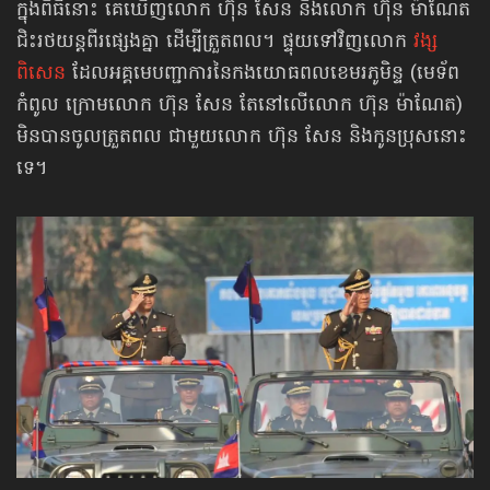
ក្នុងពិធីនោះ គេឃើញលោក ហ៊ុន សែន និងលោក ហ៊ុន ម៉ាណែត
ជិះរថយន្ដពីរផ្សេងគ្នា ដើម្បីត្រួតពល។ ផ្ទុយទៅវិញលោក
វង្ស
ពិសេន
ដែលអគ្គមេបញ្ជាការ​នៃកង​យោធពល​ខេមរភូមិន្ទ (មេទ័ព
កំពូល ក្រោមលោក ហ៊ុន សែន តែនៅលើលោក ហ៊ុន ម៉ាណែត)
មិនបានចូលត្រួតពល ជាមួយលោក ហ៊ុន សែន និងកូនប្រុសនោះ
ទេ។