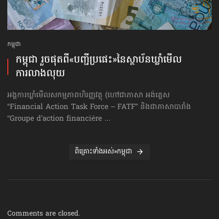
កម្ពុជា
កម្ពុជា រួចផុតពី«បញ្ជីប្រផេះ»​នៃស្ថាប័ន​ឃ្លាំមើល​
ការលាងលុយ
អង្គការឃ្លាំមើលសកម្មភាពហិរញ្ញវត្ថុ (ហៅ​ជា​ភាសា អង់គ្លេស
“Financial Action Task Force – FATF” និងជាភាសាបារាំង
“Groupe d’action financière ...
ពិគ្រោះទាំងអស់»កម្ពុជា
Comments are closed.