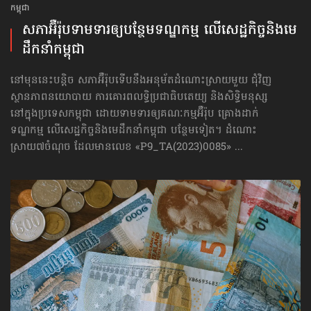
កម្ពុជា
សភាអ៊ឺរ៉ុបទាមទារ​ឲ្យបន្ថែម​ទណ្ឌកម្ម លើសេដ្ឋកិច្ច​និងមេ
ដឹកនាំកម្ពុជា
នៅមុននេះបន្តិច សភាអ៊ឺរ៉ុបទើបនឹងអនុម័តដំណោះស្រាយមួយ ជុំវិញ
ស្ថានភាពនយោបាយ ការគោរព​លទ្ធិ​ប្រជាធិបតេយ្យ និងសិទ្ធិមនុស្ស
នៅក្នុងប្រទេសកម្ពុជា ដោយទាមទារឲ្យគណៈកម្មអ៊ឺរ៉ុប គ្រោងដាក់​
ទណ្ឌកម្ម លើសេដ្ឋកិច្ច​និងមេដឹកនាំកម្ពុជា បន្ថែមទៀត។ ដំណោះ
ស្រាយ៧ចំណុច ដែលមានលេខ «P9_TA(2023)0085» ...