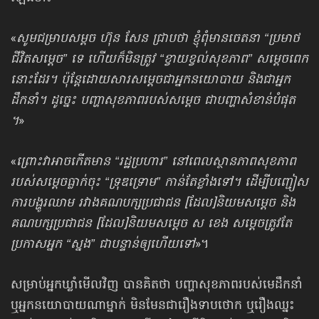
«
សូម​ជម្រាប​សម្តច​ ហ៊ុន​ សែន​ ជ្រាប​ថា​ ខ្ញុំ​ពុំមាន​ចេតនា​ “ប្រមាថ​
ជីវិត​សម្តេច​”​ ទេ​ ហើយ​ក៏​មិន​ត្រូវ​ “ខ្វាយខ្វល់​សុខភាព​”​ សម្តេច​ពេក​
នោះដែរ​។ ប៉ុន្តែដោយសារ​សម្តេច​ជាអ្នក​នយោបាយ​ និងជាអ្នក​
ដឹកនាំ​។ ដូច្នេះ​ បញ្ហា​សុខភាព​របស់​សម្ដេច​ ជាបញ្ហាសំខាន់បំផុត​
។
»
«
ព្រោះ​វាអាច​កេីតមាន​ “រដ្ឋ​ប្រហារ​”​ នៅពេល​ស្ថានភាព​សុខភាព​
របស់​សម្ដេច​ធ្លាក់​ចុះ​ “ទ្រុឌទ្រោម​”​ កាន់​តែ​ខ្លាំង​ទៅ​។ ដេីម្បីបញ្ជៀស
ការបង្ហូរឈាម រវាង​គណបក្ស​ប្រជាជន​ [ដែល]និយមសម្តេច​ និង
គណបក្សប្រជាជន [ដែល]និយមសម្តេច​ ស​ ខេង​ សម្តេច​ត្រូវ​តែ
ប្រកាសអ្នក​ “ស្នង”​ ជាបន្ទាន់​ឲ្យហេីយទៅ
»។
សម្រាប់អ្នកឃ្លាំមើលវិញ បានគិតថា បញ្ហាសុខភាពរបស់មេដឹកនាំ
ឬអ្នកនយោបាយ​ណាម្នាក់ មិនមែនជារឿងទាបថោក ឬរឿងឈ្នះ