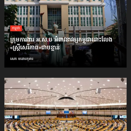
កម្ពុជា
ក្រុមការងារ អ.ស.ប អំពាវនាវ​ឲ្យកម្ពុជា​ដោះលែង​
«ស្ត្រីសេរីភាព»​ជាបន្ទាន់
សេក មនោរកុមារ