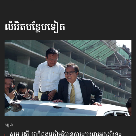
លំអិតបន្ថែមទៀត
កម្ពុជា
សម រង្ស៊ី ថា​​កំពុង​ត្រៀម​វិធានការ​«ការពារ​អ្នកគាំទ្រ»