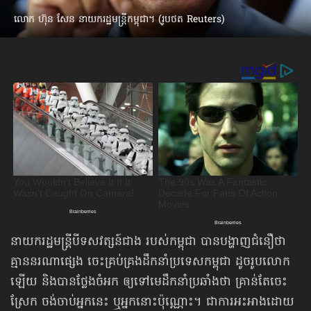
លោក ហ៊ុន សែន នាយករដ្ឋមន្ត្រីកម្ពុជា។ (រូបថត Reuters)
នាយករដ្ឋមន្ត្រីបីទសវត្សន៍ជាង របស់កម្ពុជា បានបង្ហាញជំនឿថា
គ្មាន​នរណា​ផ្សេង ចេះគ្រប់គ្រង​ដឹកនាំប្រទេសកម្ពុជា ដូចរូបលោក
ឡើយ និងបានថ្លែងចំអក ឲ្យទៅមេដឹកនាំប្រឆាំងថា គ្រាន់តែចេះ
ស្រែក ចង់ចាប់អ្នកនេះ ឬអ្នកនោះប៉ុណ្ណោះ។ ជាការអះអាងដោយ