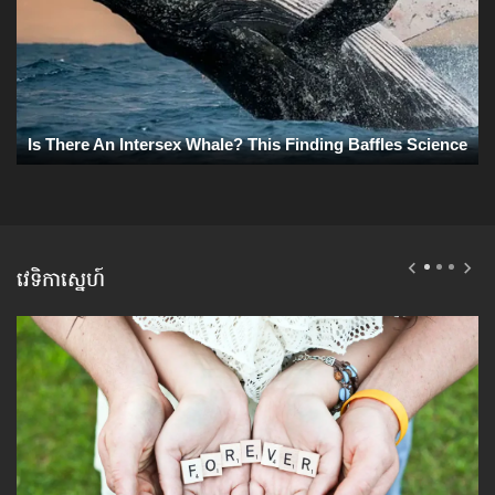
វេទិកាស្នេហ៍