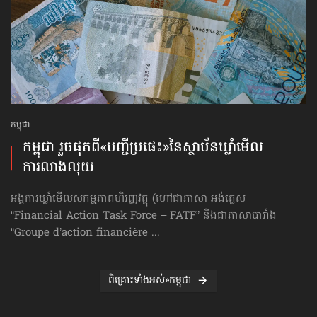
កម្ពុជា
កម្ពុជា រួចផុតពី«បញ្ជីប្រផេះ»​នៃស្ថាប័ន​ឃ្លាំមើល​
ការលាងលុយ
អង្គការឃ្លាំមើលសកម្មភាពហិរញ្ញវត្ថុ (ហៅ​ជា​ភាសា អង់គ្លេស
“Financial Action Task Force – FATF” និងជាភាសាបារាំង
“Groupe d’action financière ...
ពិគ្រោះទាំងអស់»កម្ពុជា