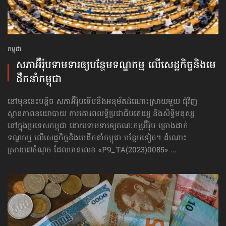
កម្ពុជា
សភាអ៊ឺរ៉ុបទាមទារ​ឲ្យបន្ថែម​ទណ្ឌកម្ម លើសេដ្ឋកិច្ច​និងមេ
ដឹកនាំកម្ពុជា
នៅមុននេះបន្តិច សភាអ៊ឺរ៉ុបទើបនឹងអនុម័តដំណោះស្រាយមួយ ជុំវិញ
ស្ថានភាពនយោបាយ ការគោរព​លទ្ធិ​ប្រជាធិបតេយ្យ និងសិទ្ធិមនុស្ស
នៅក្នុងប្រទេសកម្ពុជា ដោយទាមទារឲ្យគណៈកម្មអ៊ឺរ៉ុប គ្រោងដាក់​
ទណ្ឌកម្ម លើសេដ្ឋកិច្ច​និងមេដឹកនាំកម្ពុជា បន្ថែមទៀត។ ដំណោះ
ស្រាយ៧ចំណុច ដែលមានលេខ «P9_TA(2023)0085» ...