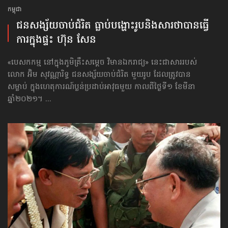
កម្ពុជា
ជនសង្ស័យ​ចាប់ជំរិត ធ្លាប់បង្ហោះរូបនិងសារថា​បានធ្វើ
ការក្នុងផ្ទះ ហ៊ុន សែន
«បេសកកម្ម នៅក្នុងភូមិគ្រឹះសម្ដេច វិមានឯករាជ្យ» នេះជាសាររបស់
លោក អ៊ិម សុវណ្ណារិទ្ធ ជនសង្ស័យ​ចាប់ជំរិត មួយរូប ដែល​ត្រូវបាន
សម្លាប់ ក្នុងហេតុការណ៍ប្លន់ប្រដាប់អាវុធមួយ កាលពីថ្ងៃទី១ ខែមីនា
ឆ្នាំ២០២១។ ...