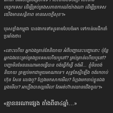
ដឹកនាំ និងចេះត្រឹមស្រែកទេ។ ចេះមានបទបញ្ជា ចេះមាន
បច្ចេកទេស ដើម្បីគ្រប់គ្រងសភាពការណ៍យ៉ាងណា ដើម្បីប្រទេស
យើងមានសន្តិភាព មានសេចក្ដីសុខ។
»
បុរសខ្លាំងកម្ពុជា បានងាកទៅសួរតាមបែបចំអក ទៅកាន់មេដឹកនាំ
ប្រឆាំងថា៖
«
នោះហើយ អ្នកឯងគ្រាន់តែនិយាយ អំពីបញ្ហានេះបញ្ហានោះ ប៉ុន្តែ
អ្នកឯងចេះគ្រប់គ្រងប្រទេសហើយឬនៅ? គ្រប់គ្រាន់ហើយឬនៅ?
បញ្ហាមិនមែននរណាអាចធ្វើបាន ចង់ធ្វើក៏ធ្វើ ចង់អី… ខ្ញុំមិនចង់
និយាយ ត្រឡប់មកជាមួយអាណាទេ។ សុទ្ធតែស្អីឡើង ចង់រកចាប់
ហ៊ុន សែន លេងឬ? ហ្អែងមកសាកមើល? ហ្អែងមកចាប់ខ្លួនឯង
ម្ដងមើល? អាហ្នឹងបានល្អមើល! តែអត់ហ៊ានឈានជើងចូល។
»
«គ្មាន​នរណា​ផ្សេង តាំងពី៣៤ឆ្នាំ…»