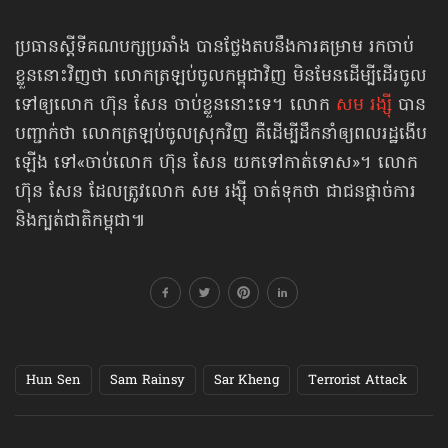
ប្រធានស្ដីទីគណបក្សប្រឆាំង បានថ្លែងតបនឹងការគម្រាម រកចាប់
ខ្លួននោះវិញថា លោកត្រឡប់ចូលកម្ពុជាវិញ មិនមែនដើម្បីដើរចូល
ទៅឲ្យលោក ហ៊ុន សែន ចាប់ខ្លួននោះទេ។ លោក
សម រង្ស៊ី
បាន
បញ្ជាក់ថា លោកត្រឡប់ចូលស្រុកវិញ គឺដើម្បីដឹកនាំឲ្យពលរដ្ឋងើប
ឡើង ទៅ«ចាប់លោក ហ៊ុន សែន យកទៅ​កាត់ទោស»។ លោក
ហ៊ុន សែន ដែលត្រូវលោក សម រង្ស៊ី ចាត់ទុកថា ជាជនផ្ដាច់ការ
និងក្បត់ជាតិកម្ពុជា៕
Hun Sen
Sam Rainsy
Sar Kheng
Terrorist Attack