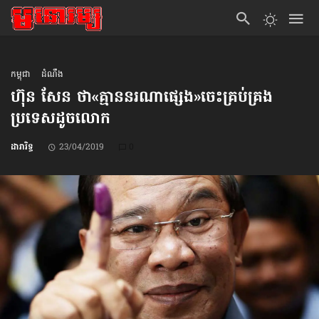
កម្ពុជា
ដំណឹង
ហ៊ុន សែន ថា​«គ្មាន​នរណា​ផ្សេង»​ចេះគ្រប់គ្រង​
ប្រទេស​ដូចលោក
ដារារិទ្ធ
23/04/2019
0