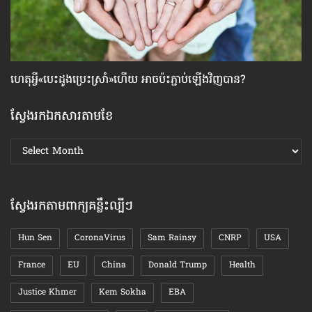
ហេតុអ្វី​«បេះដូង​ប្រេះស្រាំ»​ហើយ អាច​ប៉ះ​ភ្ជាប់​ឡើង​វិញ​បាន?
សម
ស្វែងរកឯកសារតាមខែ
ស្វែងរក
ឯកសារ
តាមខែ
ស្វែងរកតាមពាក្យគន្លឹះល្បីៗ
Hun Sen
CoronaVirus
Sam Rainsy
CNRP
USA
France
EU
China
Donald Trump
Health
Justice Khmer
Kem Sokha
EBA