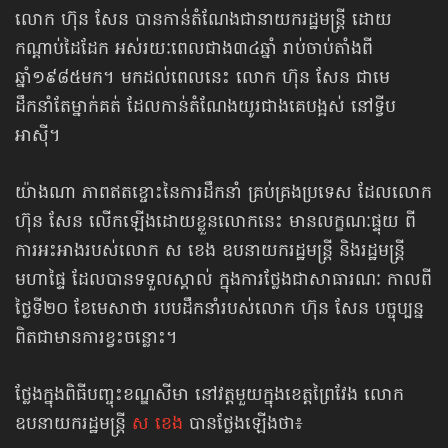
លោក ហ៊ុន សែន បានកាន់តំណែងជានាយករដ្ឋមន្ត្រី ដោយ
កណ្ដាប់ដៃដែក អស់រយៈពេលជាង៣៤ឆ្នាំ រាប់ចាប់តាំងពី
ឆ្នាំ១៩៨៥មក។ មកដល់ពេលនេះ លោក ហ៊ុន សែន ជាមេ
ដឹកនាំតែម្នាក់គត់ ដែលកាន់តំណែងយូរជាងគេបង្អស់ នៅទ្វីប
អាស៊ី។
យ៉ាងណា ភាពឥតខ្ចោះនៃការដឹកនាំ គ្រប់គ្រងប្រទេស ដែលលោក
ហ៊ុន សែន លើកឡើងដោយខ្លួនលោកនេះ មានលក្ខណៈផ្ទុយ ពី
ការអះអាងរបស់លោក ស ខេង ឧបនាយករដ្ឋមន្ត្រី និងរដ្ឋមន្ត្រី
មហាផ្ទៃ ដែលបានទទួលស្គាល់ ក្នុងការថ្លែងជាសាធារណៈ កាលពី
ថ្ងៃទី២០ ខែមេសាថា របបដឹកនាំរបស់លោក ហ៊ុន សែន បច្ចុប្បន្ន
ពិតជាមានការខ្វះចន្លោះ។
ថ្លែងក្នុងពិធីបញ្ចុះខណ្ឌសីមា នៅវត្តមួយក្នុងខេត្តព្រៃវែង លោក
ឧបនាយករដ្ឋមន្ត្រី
ស ខេង
បានថ្លែងឡើងថា៖