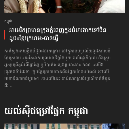
កម្ពុជា
អាមេរិក​ព្រមាន​ក្រុងភ្នំពេញ​ក្នុងជំហរ​ងាកទៅ​ចិន
ដូច«ខ្មែរក្រហម»​បានធ្វើ
ការស្វែងរកយុត្តិធម៌ជូនជនរងគ្រោះ នៅក្នុងរបបប្រល័យពូជសាសន៍
ខ្មែរក្រហម «គួរតែជាការព្រមានដ៍ខ្លាំងមួយ ដល់រដ្ឋាភិបាល នឹងក្រុម
អ្នកប្រព្រឹត្តអំពើព្រៃផ្សៃ ឬបំបាត់សម្លេង​ប្រជាជន» ខណៈ «យើង
ត្រូវចងចំាដែរថា ក្រុមខ្មែរក្រហម​បានពឹងផ្អែកយ៉ាង​ងប់ងល់ ទៅលើ
មហាអំណាចធំមួយ»។ ខាងលើនេះ ជាដំណកស្រង់ឃ្លាសំខាន់ចំនួន
ពីរ ...
យល់ស៊ីជម្រៅផ្នែក
កម្ពុជា