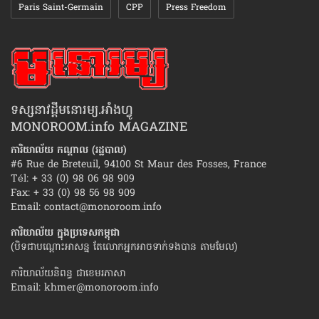
Paris Saint-Germain
CPP
Press Freedom
ទស្សនាវដ្ដីមនោរម្យ.អាំងហ្វូ
MONOROOM.info MAGAZINE
ការិយាល័យ កណ្ដាល (រដ្ឋបាល)
#6 Rue de Breteuil, 94100 St Maur des Fosses, France
Tél: + 33 (0) 98 06 98 909
Fax: + 33 (0) 98 56 98 909
Email:
contact@monoroom.info
ការិយាល័យ ក្នុង​ប្រទេស​កម្ពុជា
(បិទជាបណ្ដោះអាសន្ន តែលោកអ្នកអាចទាក់ទងបាន តាមមែល)
ការិយាល័យនិពន្ធ ជាខេមរភាសា
Email:
khmer@monoroom.info