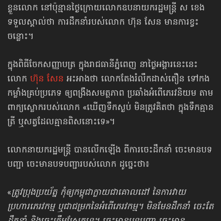
ខ្លួនលោក នៅប៉ុន្មានថ្ងៃក្រោយលោកឧបនាយករដ្ឋមន្ត្រី ស ខេង
ទទួលស្គាល់ថា ការដឹកនាំរបស់លោក ហ៊ុន សែន មានការខ្វះ
ចន្លោះ។
ក្នុងពិធីចែកសញ្ញាបត្រ ក្នុងរាជធានីភ្នំពេញ នាថ្ងៃអង្គារនេះនេះ
លោក
ហ៊ុន​ សែន
អះអាងថា លោកតែងរំលឹកដាស់តឿន ទៅកង
កម្លាំងគ្រប់ប្រភេទ ឲ្យពង្រឹងសមត្ថភាព ប្រឆាំងអំពើភេរវនិយម តាម
ពាក្យស្លោករបស់លោក «ឃើញទឹកស្ងប់ មិនត្រូវគិតថា ក្នុងទឹកគ្មាន
ត្រី ឬសត្វដែលគ្មានពិសនោះទេ»។
លោកនាយករដ្ឋមន្ត្រី បានលើកឡើង ពីការចេះដឹកនាំ ចេះមានបទ
បញ្ជា ចេះមានបទបញ្ជារបស់លោក ដូច្នេះថា៖
«
ត្រូវប្រុងប្រយ័ត្ន កុំឲ្យកម្ពុជាក្លាយជាគោលដៅ នៃការវាយ
ប្រហារភេរវកម្ម ឬជាជម្រកនៃអំពើភេរ​វកម្ម។ មិនមែនដឹកនាំ ចេះតែ