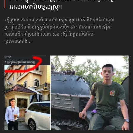
ពេល​លោក​វិល​ចូល​ស្រុក
«ខ្ញុំត្រូវតែ ការពារ​អ្នកគាំទ្រ គណបក្សសង្គ្រោះជាតិ និងអ្នកដែលចូល
រួម រៀបចំដំណើរ​មាតុភូមិនិវត្តន៍របស់ខ្ញុំ» នេះ ជាការអះអាងឡើង
របស់មេដឹកនាំប្រឆាំង លោក សម រង្ស៊ី ពីរដ្ឋធានីប៉ារីស
ប្រទេសបារាំង ...