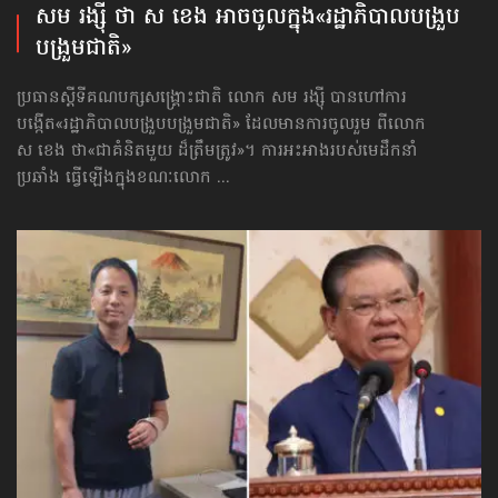
សម រង្ស៊ី ថា ស ខេង អាចចូលក្នុង​«រដ្ឋាភិបាល​បង្រួប
បង្រួមជាតិ»
ប្រធានស្ដីទីគណបក្សសង្គ្រោះជាតិ លោក សម រង្ស៊ី បានហៅការ
បង្កើត​«រដ្ឋាភិបាល​បង្រួបបង្រួមជាតិ» ដែលមាន​ការចូលរួម ពីលោក
ស ខេង ថា«ជាគំនិតមួយ ដ៏ត្រឹមត្រូវ»។ ការអះអាងរបស់មេដឹកនាំ
ប្រឆាំង ធ្វើឡើងក្នុង​ខណៈ​លោក ...