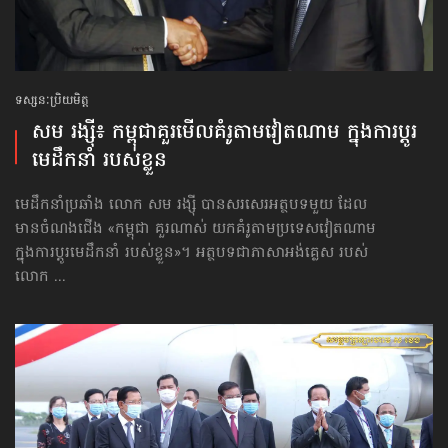
ទស្សនៈប្រិយមិត្ត
សម រង្ស៊ី៖ កម្ពុជាគួរមើលគំរូ​តាម​វៀតណាម ក្នុង​ការប្តូរ​
មេដឹកនាំ របស់​ខ្លួន
មេដឹកនាំប្រឆាំង លោក សម រង្ស៊ី បានសរសេរអត្ថបទមួយ ដែល
មានចំណងជើង «កម្ពុជា គួរណាស់ យកគំរូតាមប្រទេសវៀតណាម
ក្នុង​ការប្តូរ​មេដឹកនាំ របស់ខ្លួន»។ អត្ថបទជាភាសាអង់គ្លេស របស់
លោក ...