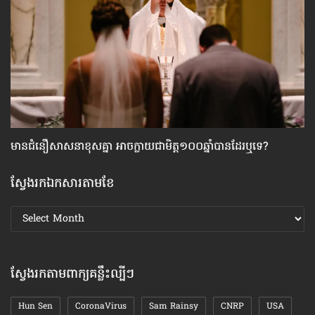
មាន​ជំនឿ​សាសនា​ខុស​គ្នា អាច​ក្លាយ​ជា​មិត្ត១០០ឆ្នាំ​បាន​ដែរ​ឬទេ?
ស្
ស្វែងរកឯកសារតាមខែ
ស្វែងរក
ឯកសារ
តាមខែ
ស្វែងរកតាមពាក្យគន្លឹះល្បីៗ
Hun Sen
CoronaVirus
Sam Rainsy
CNRP
USA