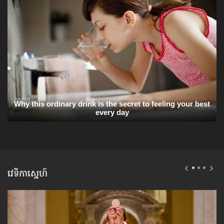
វេទិកាស្នេហ៍