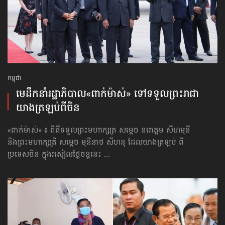
កម្ពុជា
មេដឹកនាំរដ្ឋាភិបាល«ពាក់ម៉ាស់» ទៅ​ទទួល​ព្រះរាជា​
យាង​ត្រឡប់​ពីចិន
«ពាក់ម៉ាស់» ៖ ពិធីទទួលព្រះមហាក្សត្រ សម្ដេច នរោត្ដម សីហមុនី
និងព្រះមហាក្សត្រី សម្ដេច មុនីនាថ សីហនុ ដែលយាងត្រឡប់ ពី
ប្រទេសចិន ក្នុងរសៀលថ្ងៃចន្ទនេះ ...