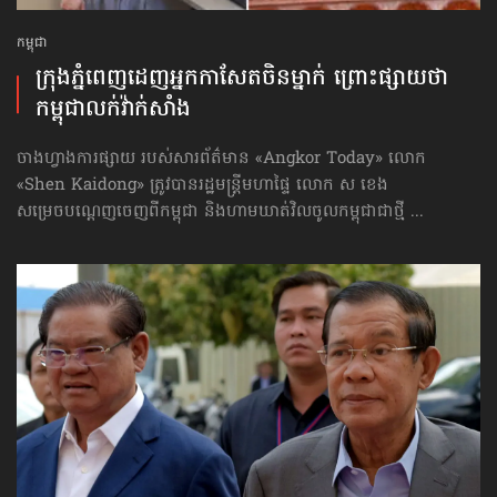
កម្ពុជា
ក្រុងភ្នំពេញដេញ​អ្នកកាសែតចិនម្នាក់ ព្រោះផ្សាយ​ថា
កម្ពុជាលក់វ៉ាក់សាំង
ចាងហ្វាងការផ្សាយ របស់សារព័ត៌មាន «Angkor Today» លោក
«Shen Kaidong» ត្រូវបានរដ្ឋមន្ត្រីមហាផ្ទៃ លោក ស ខេង
សម្រេចបណ្ដេញចេញពីកម្ពុជា និងហាមឃាត់​វិលចូលកម្ពុជា​ជាថ្មី ...