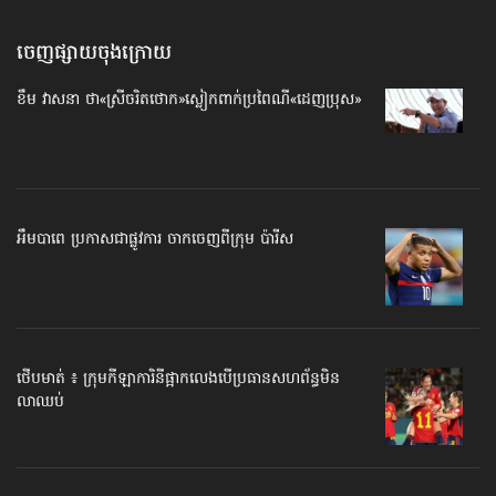
ចេញផ្សាយចុងក្រោយ
ខឹម វាសនា ថា«ស្រីចរិតថោក»​ស្លៀកពាក់ប្រពៃណី​«ដេញប្រុស»
អឹមបាពេ ប្រកាសជាផ្លូវការ ចាកចេញពីក្រុម ប៉ារីស
ថើបមាត់ ៖ ក្រុមកីឡាការិនី​ផ្អាកលេង​​បើប្រធានសហព័ន្ធ​មិន
លាឈប់