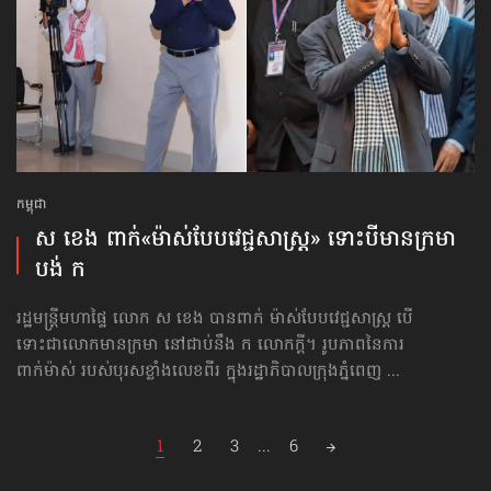
កម្ពុជា
ស ខេង ពាក់«ម៉ាស់​បែប​វេជ្ជសាស្ត្រ» ទោះបី​មាន​ក្រមា​
បង់ ក
រដ្ឋមន្ត្រីមហាផ្ទៃ លោក ស ខេង បានពាក់ ម៉ាស់​បែប​វេជ្ជសាស្ត្រ បើ
ទោះជាលោកមានក្រមា នៅជាប់នឹង ក លោកក្ដី។ រូបភាពនៃការ
ពាក់ម៉ាស់ របស់បុរសខ្លាំងលេខពីរ ក្នុងរដ្ឋាភិបាលក្រុងភ្នំពេញ ...
Posts
1
2
3
...
6
navigation