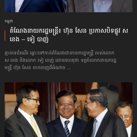
កម្ពុជា
តំណែង​នាយករដ្ឋមន្ត្រី៖ ហ៊ុន សែន ប្រកាសបិទផ្លូវ ស
ខេង – ទៀ បាញ់
គ្មានទេដំណើរ ឆ្ពោះទៅកាន់តំណែងជានាយករដ្ឋមន្ត្រី របស់លោក
ស ខេង និងលោក ទៀ បាញ់ ដោយហេតុថា ទម្រាំលោក​នាយករដ្ឋ
មន្ត្រី ហ៊ុន សែន ចាកចេញពីអំណាច ...