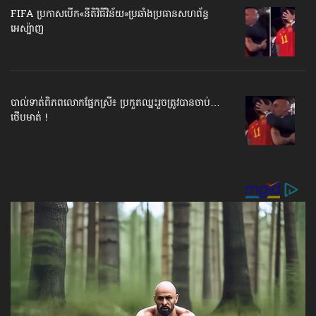
FIFA ប្រកាសបើក​«នីតិវិធីវិន័យ»​ប្រឆាំងប្រធានសហព័ន្ធ​
អេស្ប៉ាញ
បាល់ទាត់​ពិភពលោក​ផ្នែកស្រី៖ ប្រកួតឈ្នះរួច​ត្រូវបានចាប់…
ថើបមាត់ !