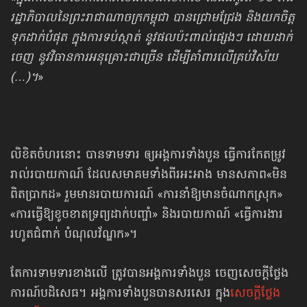
រដ្ឋាភិបាល​នៃ​ព្រះរាជាណាចក្រ​កម្ពុជា បានជ្រោមជ្រែង និងយកចិត្ត
ទុកដាក់បំផុត ក្នុងការទប់ស្កាត់ នូវផលប៉ះពាល់ផ្សេងៗ ដោយដាក់
ចេញ នូវវិធានការអនុគ្រោះជាច្រើន ដើម្បីគាំពារ​លើ​គ្រប់វិស័យ
(…)។
»
លិខិតចំហរនោះ បានទាមទារ ឲ្យអង្គការទាំងបួន ធ្វើការ
កែតម្រូវ
រាល់របាយកាណ៍ ដែលសមាគមទាំងពីរអះអាង មានសភាព«មិន
ពិតប្រាកដ» រួមមានរបាយការណ៍ «ការនាំឱ្យមានចំណាកស្រុក»
«ការធ្វើឱ្យខូចខាតទ្រព្យដាក់បញ្ចាំ» និងរបាយកាណ៍ «ធ្វើការងារ
រហូតជំពាក់ បំណុល​វ័ណ្ឌក»។
តែការទាមទារខាងលើ ត្រូវបានអង្គការទាំងបួន ចេញសេចក្ដីថ្លែង
ការណ៍បដិសេធ។ អង្គការទាំងបួនបានសរសេរ ក្នុង
សេចក្ដីថ្លែង