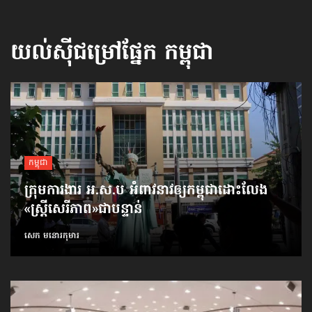
យល់ស៊ីជម្រៅផ្នែក
កម្ពុជា
កម្ពុជា
ក្រុមការងារ អ.ស.ប អំពាវនាវ​ឲ្យកម្ពុជា​ដោះលែង​
«ស្ត្រីសេរីភាព»​ជាបន្ទាន់
សេក មនោរកុមារ