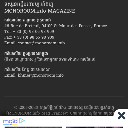
ទស្សនាវដ្ដីមនោរម្យ.អាំងហ្វូ
MONOROOM.info MAGAZINE
ការិយាល័យ កណ្ដាល (រដ្ឋបាល)
#6 Rue de Breteuil, 94100 St Maur des Fosses, France
Tél: + 33 (0) 98 06 98 909
Fax: + 33 (0) 98 56 98 909
Email:
contact@monoroom.info
ការិយាល័យ ក្នុង​ប្រទេស​កម្ពុជា
(បិទជាបណ្ដោះអាសន្ន តែលោកអ្នកអាចទាក់ទងបាន តាមមែល)
ការិយាល័យនិពន្ធ ជាខេមរភាសា
Email:
khmer@monoroom.info
© 2005-2025, រក្សាសិទ្ធិគ្រប់យ៉ាង ដោយទស្សនាវដ្ដី​មនោរម្យ.អាំងហ្វូ
(MONOROOM.info Mag France)។ ហាម​ដក​ស្រង់​នូវ​ផ្នែក​ណា​មួយ​ ឬ​ផ្នែក​
ទាំង​អស់ ​នៃ​ការ​ផ្សាយ​របស់​ទស្សនាវដ្ដី​​មនោរម្យ.អាំងហ្វូ យក​ទៅ​​បោះពុម្ព នៅ
លើក្រដាស ឬតាម​ប្រព័ន្ធ​អេឡិច​ត្រូនិច - ផ្សាយ​តាម​រលក​ធាតុអាកាស ឬតាមប្រព័ន្ធ