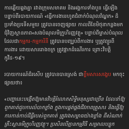
ការឆ្លើយឆ្លងគ្នា រវាងក្រុមសមាគម និងអង្គការទាំងបួន ធ្វើឡើង
បន្ទាប់ពីរបាយការណ៍ «
ធ្វើការងារ​រហូតជំពាក់​បំណុល​វ័ណ្ឌក
» ដ៏
ប្រទាំងប្រទើសមួយ ត្រូវបានចេញផ្សាយ កាលពី​ខែមិថុនាកន្លងមក
ជុំវិញស្ថានភាព«សង​បំណុល​មីក្រូ​ហិរញ្ញ​វត្ថុ​» បន្ទាប់ពីម្ចាស់​បំណុល
ដែលជា
កម្មករ-កម្មការិនី
​ត្រូវ​បាន​បញ្ឈប់​ពី​ការ​ងារ ឬត្រូវព្យួរពី
ការងារ ដោយសាររោង​ចក្រ ត្រូវ​ផ្អាក​ដំណើរ​ការ​ ព្រោះវិបត្តិ​
កូវីដ-១៩។
របាយការណ៍ដ៏រសើប ត្រូវបានបានស្រង់ ជា
ខ្លឹមសារសង្ខេប
មកចុះ
ផ្សាយថា៖
«
បញ្ហា​នេះ​បង្កើត​ឱ្យ​មាន​វិបត្តិ​​រំលោភ​សិទ្ធិ​មនុស្ស​ជា​ច្រើន ដែល​នាំឱ្យ​
ពួក​គាត់​ជួប​ការ​លំបាក​ខ្លាំង​ ក្នុង​ការ​ផ្គត់​ផ្គង់​ជីវ​ភាព​គ្រួសារ និង​ធ្វើ​ឱ្យ​
ការ​កាន់​កាប់​ដី​ធ្លី​របស់​ពួក​គាត់ ​ត្រូវ​រង​សម្ពាធ​យ៉ាង​ខ្លាំង​ ពី​សំណាក់​
គ្រឹះ​ស្ថាន​មីក្រូ​ហិរញ្ញវត្ថុ។ ប្រសិន​បើ​គ្មាន​កម្ម​វិធី​ សម្រាល​បន្ទុក​