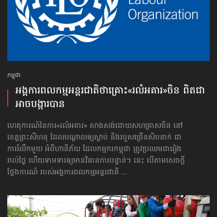
កម្ពុជា
អង្គការ​ពលកម្ម​អន្តរជាតិ​ថាគ្រោះ​«រលំអគារ»​ចិន ពិតជា​
អាច​បង្ការបាន
ហេតុការណ៍​នៃការ«រលំអគារ» សាងសង់ដោយសហគ្រាសចិន នៅ
ខេត្តព្រះសីហនុ ដែលបណ្ដាលឲ្យស្លាប់ និងរបួសច្រើនសិបនាក់ ជា
ការរំលឹកមួយ អំពីហានិភ័យ ដែលកម្មករកម្ពុជា ត្រូវប្រឈមជារៀង
រាល់ថ្ងៃ ហើយទាមទារឲ្យមានវិធានការបន្ទាន់។ នេះ បើតាមសេចក្ដី
ថ្លែងការណ៍ របស់អង្គការពលកម្មអន្តរជាតិ ...