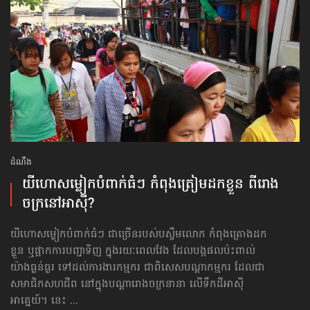
ដំណឹង
យីហោ​សម្លៀកបំពាក់​ធំៗ កំពុងត្រៀម​ដកខ្លួន ពីរោង
ចក្រ​នៅអាស៊ី?
យីហោ​សម្លៀកបំពាក់​ធំៗ ជាច្រើន​របស់​បស្ចឹមលោក កំពុងគ្រោងដក
ខ្លួន ឬផ្អាកការបញ្ជាទិញ ក្នុងរយៈពេលវែង ដែលបង្កផលប៉ះពាល់
យ៉ាងធ្ងន់ធ្ងរ ទៅដល់ការងារកម្មករ ជាពិសេសបណ្ដាកម្មករ ដែលជា
សមាជិកសហជីព នៅក្នុងបណ្ដារោងចក្រនានា លើទឹកដីអាស៊ី
អាគ្នេយ៍។ នេះ ...