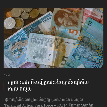
កម្ពុជា
កម្ពុជា រួចផុតពី«បញ្ជីប្រផេះ»​នៃស្ថាប័ន​ឃ្លាំមើល​
ការលាងលុយ
អង្គការឃ្លាំមើលសកម្មភាពហិរញ្ញវត្ថុ (ហៅ​ជា​ភាសា អង់គ្លេស
“Financial Action Task Force – FATF” និងជាភាសាបារាំង