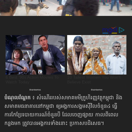
បំណុល​វ័ណ្ឌក
៖ សំណើររបស់សមាគម​មីក្រូហិរញ្ញវត្ថុ​កម្ពុជា និង​
សមាគម​ធនាគារ​នៅ​កម្ពុជា ឲ្យអង្គការ​សង្គមស៊ីវិលចំនួន៤ ធ្វើ
ការកែប្រែរបាយការណ៍ចំនួនបី ដែលចេញផ្សាយ កាលពីពេល​
កន្លងមក ត្រូវបានអង្គការទាំងនោះ ប្រកាសបដិសេធ។