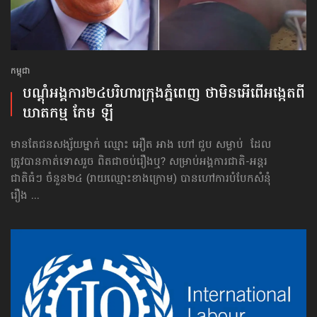
កម្ពុជា
បណ្ដុំអង្គការ​២៤​បរិហារ​ក្រុងភ្នំពេញ ថាមិនអើពើ​អង្កេត​ពី
ឃាតកម្ម កែម ឡី
មានតែជនសង្ស័យម្នាក់ ឈ្មោះ អឿត អាង ហៅ ជួប សម្លាប់ ដែល
ត្រូវបានកាត់ទោសរួច ពិតជាចប់រឿងឬ? សម្រាប់អង្គការជាតិ-អន្តរ
ជាតិធំៗ ចំនួន២៤ (រាយឈ្មោះខាងក្រោម) បានហៅការបំបែកសំនុំ
រឿង ...