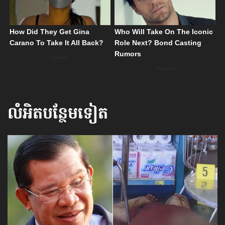
លំអិតបន្ថែមទៀត