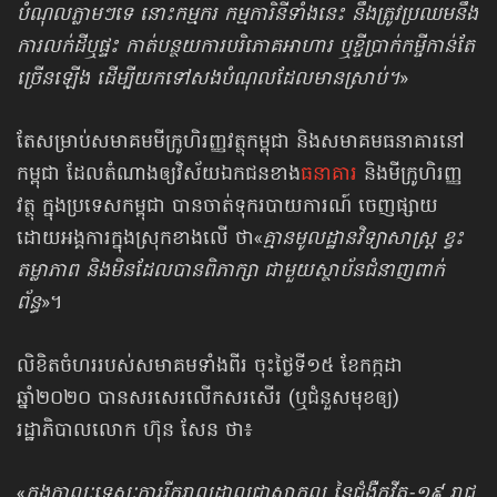
បំណុល​ភ្លាម​ៗ​ទេ ​នោះ​កម្មករ កម្មការិនី​ទាំង​នេះ នឹង​ត្រូវ​ប្រឈម​នឹង​
ការ​លក់​ដី​ឬ​ផ្ទះ កាត់​បន្ថយ​ការ​បរិភោគ​អាហារ ឬ​ខ្ចី​ប្រាក់​កម្ចី​កាន់​តែ​
ច្រើន​ឡើង ដើម្បី​យក​ទៅ​សង​បំណុល​ដែល​មាន​ស្រាប់។
»
តែសម្រាប់សមាគម​មីក្រូហិរញ្ញវត្ថុ​កម្ពុជា និង​សមាគម​ធនាគារ​នៅ​
កម្ពុជា ដែលតំណាង​ឲ្យវិស័យឯកជន​ខាង
ធនាគារ
និងមីក្រូហិរញ្ញ
វត្ថុ ក្នុងប្រទេសកម្ពុជា បានចាត់ទុក​របាយការណ៍ ចេញផ្សាយ
ដោយអង្គការក្នុងស្រុកខាងលើ ថា«
គ្មានមូលដ្ឋានវិទ្យាសាស្ត្រ ខ្វះ
តម្លាភាព និងមិនដែលបានពិភាក្សា ជាមួយស្ថាប័នជំនាញពាក់
ព័ន្ធ
»។
លិខិតចំហររបស់សមាគម
ទាំងពីរ ចុះថ្ងៃទី១៥ ខែកក្កដា
ឆ្នាំ២០២០ បានសរសេរ​លើក​សរសើរ (ឬជំនួសមុខឲ្យ)
រដ្ឋាភិបាលលោក ហ៊ុន សែន ថា៖
«
ក្នុងកាលៈទេសៈ​ការរីករាលដាលជាសាកល នៃជំងឺកូវីត-១៩ រាជ