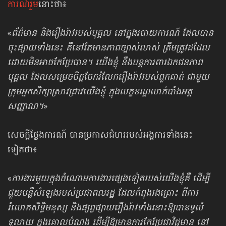
ការណ៍រួម
នោះថា៖
«
ព័ត៌​មាន និង​រឿងរ៉ាវ​របស់​បុគ្គល ​នៅ​ក្នុង​របាយការណ៍​ ដែល​បាន​
ចុះផ្សាយ​ទាំងនេះ គឺ​នៅតែ​មាន​ភាព​ច្បាស់លាស់ ​ត្រឹម​ត្រូវ​ដដែល​
ដោយ​មិនអាច​កែ​ប្រែ​បាន។ យើងខ្ញុំ នឹង​បន្ត​ការពារ​ឯកជន​ភាព
បុគ្គល​ ដែល​សម្រេច​ចិត្ត​ចែក​រំលែក​​រឿងរ៉ាវ​របស់​ពួក​គាត់​ ជាមួយ​
ក្រុម​អ្នក​សិក្សា​ស្រាវ​ជ្រាវ​យើងខ្ញុំ ក្នុង​លក្ខ​ខណ្ឌលាក់​បាំង​អត្ត​
សញ្ញាណ។
»
សេចក្ដីថ្លែងការណ៍ បានប្រកាសជំហររបស់អង្គការទាំងនេះ
ទៀតថា៖
«
ការងារ​មួយ​ក្នុងចំណោម​ការងារ​ផ្សេងទៀត​របស់យើង​ខ្ញុំគឺ ដើម្បី​
ជួយបន្លឺសំឡេង​របស់​ប្រជាពលរដ្ឋ ដែល​កំពុង​រងគ្រោះ ពី​ការ
រំលោភ​សិទ្ធិមនុស្ស និង​ផ្សព្វផ្សាយ​​រឿងរ៉ាវ​ទាំងនោះ​ឱ្យបានទូលំ​
ទូលាយ ក្នុង​គោល​បំណង​ ដើម្បី​ឱ្យមាន​ការកែប្រែ​ជាវិជ្ជមាន​ នៅ