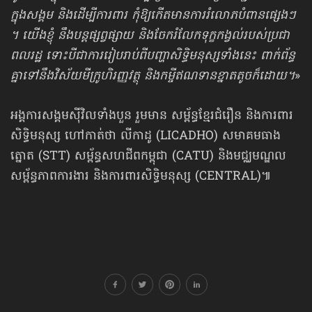
ក្នុងសង្គម និងដើម្បី​ការពារ ​កុំឱ្យកើត​មានការរំលោភ​បំពានផ្សេងៗ
។ យើងខ្ញុំ នឹង​បន្ត​ផ្សព្វផ្សាយ និង​ចែករំលែក​ទុក្ខកង្វល់​របស់ប្រជា​
ពលរដ្ឋ ទោះ​បីជា​ការរៀបរាប់​ពីបញ្ហា​សិទ្ធិ​មនុស្ស​ទាំងនេះ ពាក់​ព័ន្ធ
គ្នា​ទៅនឹង​វិស័យមីក្រូហិរញ្ញ​វត្ថុ និង​កម្ចីឥណទាន​ខ្នាតតូច​ក៏ដោយ។
»
អង្គការសង្គមស៊ីវិលទាំងបួន រួមមាន សម្ព័ន្ធខ្មែរជំរឿន និងការពារ
សិទ្ធិមនុស្ស ហៅកាត់​ថា លីកាដូ (LICADHO) សមាគមធាង
ត្នោត (STT) សម្ព័ន្ធសហជីពកម្ពុជា (CATU) និង​មជ្ឈមណ្ឌល​​
សម្ព័ន្ធភាព​ការងារ និង​ការពារសិទ្ធិមនុស្ស (CENTRAL)៕