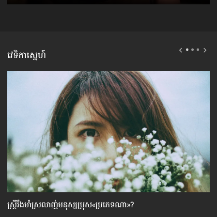
វេទិកាស្នេហ៍
ស្ដ្រីរឹងមាំស្រលាញ់មនុស្សប្រុស«ប្រភេទណា»?
ស្