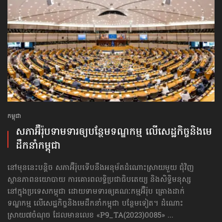
កម្ពុជា
សភាអ៊ឺរ៉ុបទាមទារ​ឲ្យបន្ថែម​ទណ្ឌកម្ម លើសេដ្ឋកិច្ច​និងមេ
ដឹកនាំកម្ពុជា
នៅមុននេះបន្តិច សភាអ៊ឺរ៉ុបទើបនឹងអនុម័តដំណោះស្រាយមួយ ជុំវិញ
ស្ថានភាពនយោបាយ ការគោរព​លទ្ធិ​ប្រជាធិបតេយ្យ និងសិទ្ធិមនុស្ស
នៅក្នុងប្រទេសកម្ពុជា ដោយទាមទារឲ្យគណៈកម្មអ៊ឺរ៉ុប គ្រោងដាក់​
ទណ្ឌកម្ម លើសេដ្ឋកិច្ច​និងមេដឹកនាំកម្ពុជា បន្ថែមទៀត។ ដំណោះ
ស្រាយ៧ចំណុច ដែលមានលេខ «P9_TA(2023)0085» ...