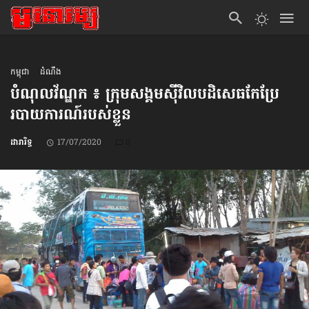
កម្ពុជា
ដំណឹង
បំណុល​វ័ណ្ឌក ៖ ក្រុមសង្គមស៊ីវិល​បដិសេធកែ​ប្រែ​
របាយការណ៍​របស់ខ្លួន
ដារារិទ្ធ
17/07/2020
0