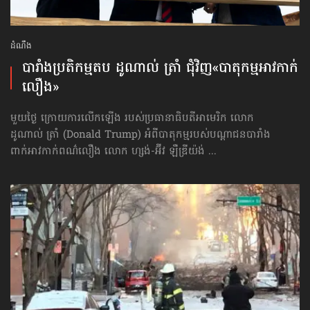
ដំណឹង
បារាំង​ប្រតិកម្ម​តប ដូណាល់ ត្រាំ ជុំវិញ​«បាតុកម្ម​អាវកាក់​
លឿង»
មួយថ្ងៃ ក្រោយការលើកឡើង របស់ប្រធានាធិបតីអាមេរិក លោក
ដូណាល់ ត្រាំ (Donald Trump) អំពីបាតុកម្មរបស់បណ្ដាជនបារាំង
ពាក់អាវកាក់ពណ៌លឿង លោក ហ្សង់-អ៊ីវ ឡឺឌ្រីយ៉ង់ ...