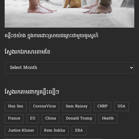
គន្លឹះ៥យ៉ាង ក្នុង​ការដោះស្រាយ​ជម្លោះ​ជាមួយ​គូស្នេហ៍
ស្
ស្វែងរកឯកសារតាមខែ
ស្វែងរក
ឯកសារ
តាមខែ
ស្វែងរកតាមពាក្យគន្លឹះល្បីៗ
Hun Sen
CoronaVirus
Sam Rainsy
CNRP
USA
France
EU
China
Donald Trump
Health
Justice Khmer
Kem Sokha
EBA