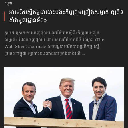
កម្ពុជា
អាមេរិក​ស្នើកម្ពុជា​បោះបង់​«កិច្ច​ព្រមព្រៀង​សម្ងាត់ ឲ្យ​ចិន​
តាំង​មូលដ្ឋាន​ទ័ព»
ភ្លាមៗ ក្រោយការចេញផ្សាយ នូវព័ត៌មានស្ដីពី​«កិច្ច​ព្រមព្រៀង​
សម្ងាត់» ដែលចេញផ្សាយ ដោយសារព័ត៌មានដ៏ធំ ឈ្មោះ «The
Wall Street Journal» សហរដ្ឋអាមេរិកបានប្រតិកម្ម ស្នើ
ប្រទេសកម្ពុជា ឲ្យបោះបង់ចោលគម្រោងខាងលើ ...