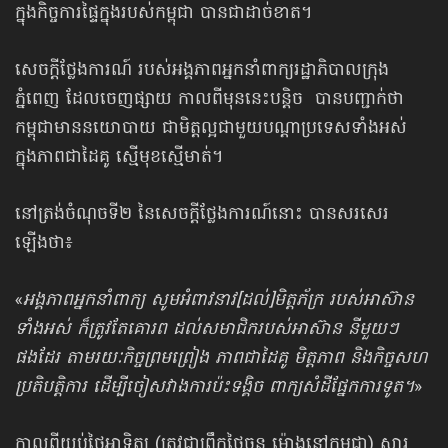
ក្នុងកិច្ចការផ្ទៃក្នុងរបស់កម្ពុជា បានជាដាច់ខាត។
សេចក្ដីថ្លែងការណ៍ របស់អង្គភាពអ្នកនាំពាក្យរដ្ឋាភិបាលក្រុង
ភ្នំពេញ ដែលចេញផ្សាយ កាលពីមុននេះបន្តិច បានបញ្ជាក់ថា
កម្ពុជាមាននយោបាយ ជាមិត្តល្អជាមួយបណ្ដាប្រទេសទាំងអស់
ក្នុងភាពជាដៃគូ ស្មើមុខស្មើមាត់។
នៅត្រង់ចំណុចទី២ នៃសេចក្ដីថ្លែងការណ៍នោះ បានសរសេរ
ឡើងថា៖
«
អង្គភាពអ្នកនាំពាក្យ សូមអំពាវនាវ​[ដល់]​មិត្តភ័ក្រ របស់អាស៊ាន
ទាំងអស់ ក៏ត្រូវតែគោរព ដល់សមាជិករបស់អាស៊ាន នីមួយៗ
ផងដែរ តាមរយៈកិច្ចព្រមព្រៀង ភាពជាដៃគូ មិត្តភាព និងកិច្ចសហ
ប្រតិបត្តិការ ដើម្បីចៀសវាងការប៉ះទង្គិច ពាក្យសំដីផ្នែកការទូត។
»
កាលពីយប់ថ្ងៃអាទិត្យ (ត្រូវជាព្រឹកថ្ងៃចន្ទ ម៉ោងនៅកម្ពុជា) សារ