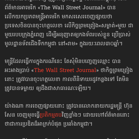
ព័ត៌មានអាមេរិក «The Wall Street Journal» បាន
លើកយកប្រភពមន្ត្រីអាមេរិក មកសរសេរចេញផ្សាយថា
ប្រទេសចិនបានចុះហត្ថលេខា លើ​កិច្ច​ព្រមព្រៀង​«សម្ងាត់»មួយ ជា
មួយរបបក្រុងភ្នំពេញ ដើម្បីអនុញាតឲ្យកងទ័ពរបស់ខ្លួន ប្រើប្រាស់
មូលដ្ឋានទ័ពជើងទឹកកម្ពុជា នៅ«រាម» ក្នុងរយៈពេល៣០ឆ្នាំ។
មន្ត្រី​ដែលធ្វើការក្នុងករណីនេះ តែសុំមិនបញ្ចេញឈ្មោះ បាន
អះអាងប្រាប់ «
The Wall Street Journal
» ថាកិច្ច​ព្រមព្រៀង​​​
នោះ ​ត្រូវវបាន​ចុះហត្ថ​លេខា​ កាលពី​និទាឃរដូវ​កន្លង​ទៅ តែមិន
ត្រូវបានទម្លាយ ឲ្យដឹង​ជា​សាធារណៈ​ឡើយ។​
យ៉ាងណា ការចេញផ្សាយនោះ ត្រូវបានលោកនាយករដ្ឋមន្ត្រី ហ៊ុន
សែន ចេញមុខ​ធ្វើ
ប្រតិកម្មតប
វិញខ្លាំងៗ ដោយហៅព័ត៌មាននោះ
ថាជាការប្រឌិត​ដ៏អាក្រក់​បំផុត ប្រឆាំងកម្ពុជា។