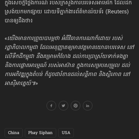
ក្នុងសេចក្ដីថ្លែងការណ៍ របស់ក្រសួងការបរទេសអាមេរិក ដែលដក
ស្រង់យកមកផ្សាយ ដោយទីភ្នាក់ងារព័ត៌មានរ៉យទ័រ (Reuters)
បានឲ្យដឹងថា៖
«
យើងមានការព្រួយបារម្ភថា អំពីវិធានការ​ណាក៏ដោយ របស់
រដ្ឋាភិបាលកម្ពុជា ដែលអនុញ្ញាតឲ្យមានវត្តមានយោធាបរទេស នៅ
លើទឹកដីកម្ពុជា នឹងគម្រាមកំហែង ដល់ការប្រាស្រ័យទាក់ទងគ្នា
និងការផ្ដោតអារម្មណ៍ របស់អាស៊ាន ក្នុងការសម្របសម្រួល ដល់
ការអភិវឌ្ឍក្នុងតំបន់ ក៏ដូចជារំខានដល់សន្តិភាព និងស្ថិរភាព នៅ
អាស៊ីអាគ្នេយ៍៕
»
China
Phay Siphan
USA