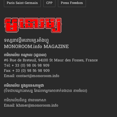
Paris Saint-Germain
CPP
Press Freedom
ទស្សនាវដ្ដីមនោរម្យ.អាំងហ្វូ
MONOROOM.info MAGAZINE
ការិយាល័យ កណ្ដាល (រដ្ឋបាល)
#6 Rue de Breteuil, 94100 St Maur des Fosses, France
Tél: + 33 (0) 98 06 98 909
Fax: + 33 (0) 98 56 98 909
Email:
contact@monoroom.info
ការិយាល័យ ក្នុង​ប្រទេស​កម្ពុជា
(បិទជាបណ្ដោះអាសន្ន តែលោកអ្នកអាចទាក់ទងបាន តាមមែល)
ការិយាល័យនិពន្ធ ជាខេមរភាសា
Email:
khmer@monoroom.info