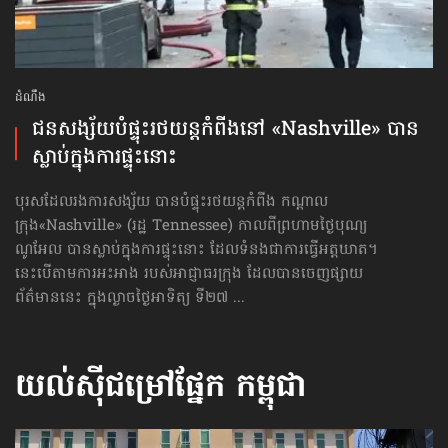
ដំណឹង
ជនសង្ស័យបំផ្ទុះ​រថយន្ដកំពីងនៅ «Nashville» បាន
ស្លាប់​ក្នុងការផ្ទុះនោះ
បុរសដែលរងការសង្ស័យ បានបំផ្ទុះរថយន្ដកំពីង កណ្ដាល
ក្រុង«Nashville» (រដ្ឋ Tennessee) កាលពីព្រហាម​ថ្ងៃបុណ្យ​
ណូអែល បានស្លាប់​ក្នុងការផ្ទុះនោះ ដែលទំនងជាការធ្វើអត្តឃាត។
នេះបើតាមការអះអាង របស់អាជ្ញាធរក្រុង ដែលបានចេញផ្សាយ
ព័ត៌មាននេះ ក្នុងល្ងាចថ្ងៃអាទិត្យ ទី២៧ ...
យល់ស៊ីជម្រៅផ្នែក
កម្ពុជា