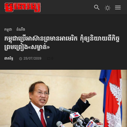
កម្ពុជា
ដំណឹង
កម្ពុជា​ប្រើ​អាស៊ាន​ព្រមាន​អាមេរិក កុំឲ្យ​​និយាយ​ពី​កិច្ច
ព្រមព្រៀង​«សម្ងាត់»
ដារារិទ្ធ
25/07/2019
0