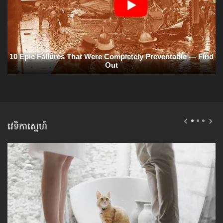
វេទិកាស្នេហ៍