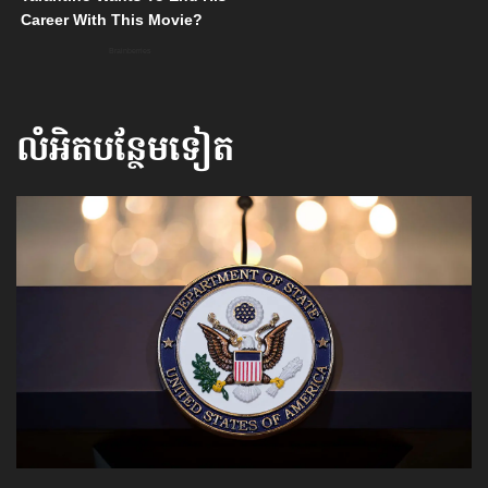
លំអិតបន្ថែមទៀត