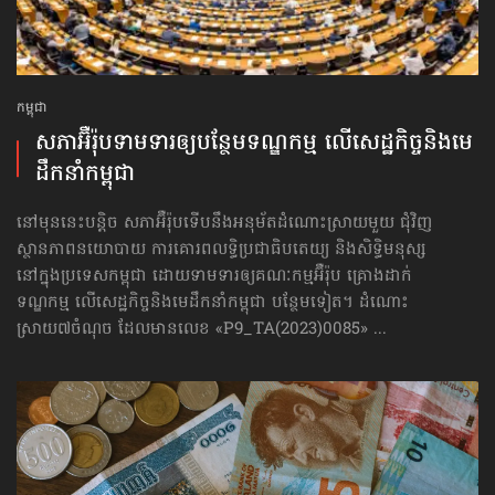
កម្ពុជា
សភាអ៊ឺរ៉ុបទាមទារ​ឲ្យបន្ថែម​ទណ្ឌកម្ម លើសេដ្ឋកិច្ច​និងមេ
ដឹកនាំកម្ពុជា
នៅមុននេះបន្តិច សភាអ៊ឺរ៉ុបទើបនឹងអនុម័តដំណោះស្រាយមួយ ជុំវិញ
ស្ថានភាពនយោបាយ ការគោរព​លទ្ធិ​ប្រជាធិបតេយ្យ និងសិទ្ធិមនុស្ស
នៅក្នុងប្រទេសកម្ពុជា ដោយទាមទារឲ្យគណៈកម្មអ៊ឺរ៉ុប គ្រោងដាក់​
ទណ្ឌកម្ម លើសេដ្ឋកិច្ច​និងមេដឹកនាំកម្ពុជា បន្ថែមទៀត។ ដំណោះ
ស្រាយ៧ចំណុច ដែលមានលេខ «P9_TA(2023)0085» ...