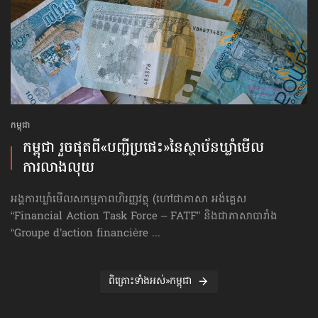
កម្ពុជា
កម្ពុជា រួចផុតពី«បញ្ជីប្រផេះ»​នៃស្ថាប័ន​ឃ្លាំមើល​
ការលាងលុយ
អង្គការឃ្លាំមើលសកម្មភាពហិរញ្ញវត្ថុ (ហៅ​ជា​ភាសា អង់គ្លេស
“Financial Action Task Force – FATF” និងជាភាសាបារាំង
“Groupe d’action financière ...
ពិគ្រោះទាំងអស់»កម្ពុជា