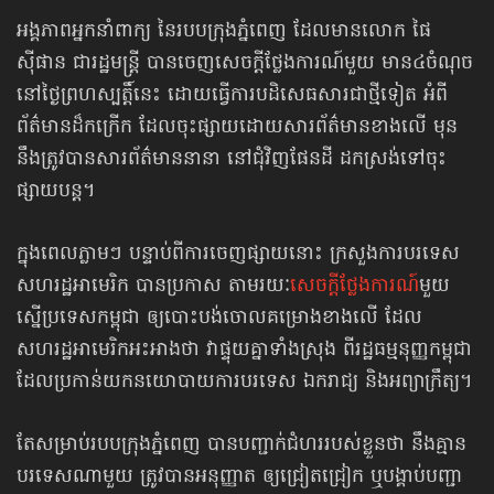
អង្គភាពអ្នកនាំពាក្យ នៃរបបក្រុងភ្នំពេញ ដែលមានលោក ផៃ
ស៊ីផាន ជារដ្ឋមន្ត្រី បានចេញសេចក្ដីថ្លែងការណ៍មួយ មាន៤ចំណុច
នៅថ្ងៃព្រហស្បត្តិ៍នេះ ដោយធ្វើការបដិសេធសារជាថ្មីទៀត អំពី
ព័ត៌មានដ៏កក្រើក ដែលចុះផ្សាយ​ដោយសារព័ត៌មានខាងលើ មុន
នឹងត្រូវបានសារព័ត៌មាននានា នៅជុំវិញផែនដី ដកស្រង់ទៅចុះ
ផ្សាយបន្ត។
ក្នុងពេលភ្លាមៗ បន្ទាប់ពីការចេញផ្សាយនោះ ក្រសួងការបរទេស​
សហរដ្ឋអាមេរិក បានប្រកាស តាមរយៈ
សេចក្ដីថ្លែងការណ៍
មួយ
ស្នើប្រទេសកម្ពុជា ឲ្យបោះបង់ចោលគម្រោងខាងលើ ដែល
សហរដ្ឋអាមេរិកអះអាងថា វាផ្ទុយគ្នាទាំងស្រុង ពីរដ្ឋធម្មនុញ្ញកម្ពុជា
ដែលប្រកាន់យកនយោបាយការបរទេស ឯករាជ្យ និងអព្យាក្រឹត្យ។
តែសម្រាប់របបក្រុងភ្នំពេញ បានបញ្ជាក់ជំហររបស់ខ្លួនថា នឹងគ្មាន
បរទេសណាមួយ ត្រូវបានអនុញ្ញាត ឲ្យជ្រៀតជ្រៀក ឬបង្គាប់បញ្ជា