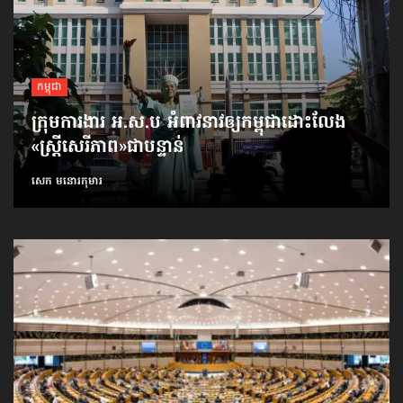
កម្ពុជា
ក្រុមការងារ អ.ស.ប អំពាវនាវ​ឲ្យកម្ពុជា​ដោះលែង​
«ស្ត្រីសេរីភាព»​ជាបន្ទាន់
សេក មនោរកុមារ