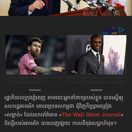
រដ្ឋាភិបាលក្រុងភ្នំពេញ តាមរយៈអ្នកនាំពាក្យរបស់ខ្លួន បានស្នើឲ្យ
សហរដ្ឋអាមេរិក គោរពប្រទេសកម្ពុជា ជុំវិញ​កិច្ចព្រមព្រៀង​
«សម្ងាត់» ដែលសារព័ត៌មាន «
The Wall Street Journal
»
ដ៏ល្បីរបស់អាមេរិក បានចេញផ្សាយ កាលពីចុងសប្ដាហ៍មុន។