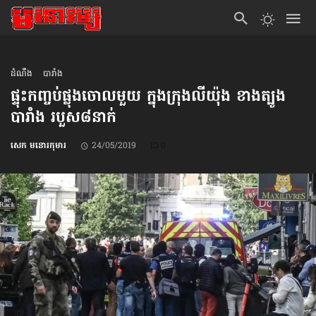
ដំណឹង
បារាំង
ផ្ទុះ​កញ្ចប់​ផ្លុងចោល​មួយ ក្នុង​ក្រុង​លីយ៉ុង ខាងត្បូង​
បារាំង របួស​៨នាក់
សេក មនោរកុមារ
24/05/2019
0