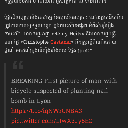
ក៏ត្រូវបានថតជាប់ ដោយវីដេអូសុវត្ថិភាព នៅទីនោះដែរ។
ផ្នែកជំនាញប្រឆាំងភេរវកម្ម នៃស្ថាប័នអយ្យការ នៅឯរដ្ឋធានីប៉ារីស
ត្រូវបានចាត់ឲ្យទទួលបន្ទុក ក្នុងការស៊ើបអង្កេត អំពីសំណុំរឿង
ខាងលើ។ លោករដ្ឋអាជ្ញា «Rémy Heitz» និងលោករដ្ឋមន្ត្រី
មហាផ្ទៃ «Christophe
Castaner
» នឹងត្រូវធ្វើដំណើរដោយ
ផ្ទាល់ មកដល់ក្រុងលីយ៉ុងទាំងយប់ ថ្ងៃសុក្រនេះ៕
BREAKING First picture of man with
bicycle suspected of planting nail
bomb in Lyon
https://t.co/iqNWrQNBA3
pic.twitter.com/LIwX3Jy6EC