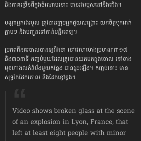
និងភាគច្រើនពីក្នុងចំណោមនោះ បានរងរបួសនៅនឹងជើង។
បណ្ដាអ្នករងរបួស ត្រូវបានក្រុមអ្នកជួយសង្គ្រោះ យកចិត្តទុកដាក់
ភ្លាមៗ និងបញ្ជូនទៅកាន់មន្ទីរពេទ្យ។
ប្រភពពីនគរបាលបានឲ្យដឹងថា នៅវេលាម៉ោងប្រមាណជា១៧
និង៣០នាទី កញ្ចប់មួយដែលត្រូវបានយកមកផ្លុងចោល នៅខាង
មុខហាងលក់នំប័ងមួយកន្លែង បានផ្ទុះឡើង។ កញ្ចប់នោះ មាន
សុទ្ធតែដែកគោល និងដែកខ្ចៅខ្ចង។
Video shows broken glass at the scene
of an explosion in Lyon, France, that
left at least eight people with minor