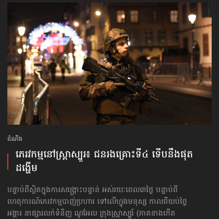
ដំណឹង
ភេរវកម្មនៅស្ត្រាស្បួរ៖ ជនរងគ្រោះទី៤ ទើបនឹងផុត
ដង្ហើម
បន្ទាប់ពីស្ថិតក្នុងការសង្គ្រោះបន្ទាន់ អស់រយៈពេល៣ថ្ងៃ បន្ទាប់ពី
ហេតុការណ៍ភេរវកម្មបាញ់ប្រហារ ទៅលើហ្វូងមនុស្ស កាលពីយប់ថ្ងៃ
អង្គារ នាផ្សារលក់ទំនិញ ណូអែល ក្រុងស្ត្រាស្បួរ៍ (ភាគខាងកើត