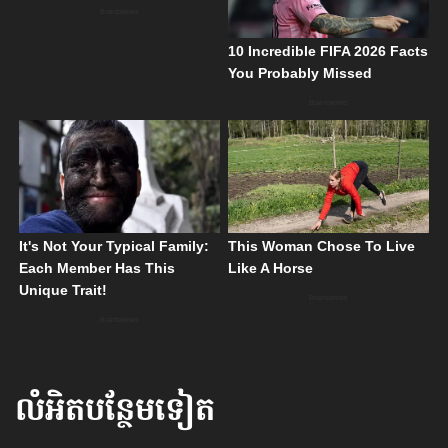
លំអិតបន្ថែមទៀត