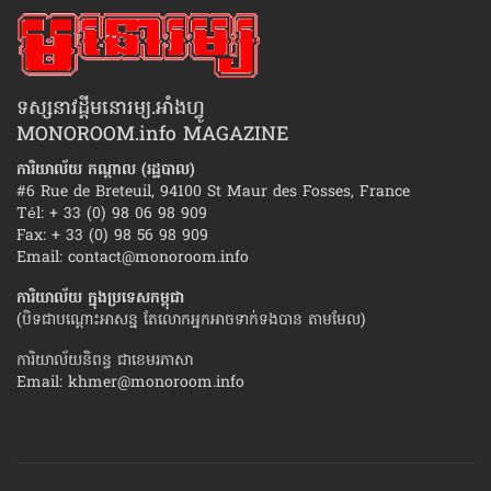
ទស្សនាវដ្ដីមនោរម្យ.អាំងហ្វូ
MONOROOM.info MAGAZINE
ការិយាល័យ កណ្ដាល (រដ្ឋបាល)
#6 Rue de Breteuil, 94100 St Maur des Fosses, France
Tél: + 33 (0) 98 06 98 909
Fax: + 33 (0) 98 56 98 909
Email:
contact@monoroom.info
ការិយាល័យ ក្នុង​ប្រទេស​កម្ពុជា
(បិទជាបណ្ដោះអាសន្ន តែលោកអ្នកអាចទាក់ទងបាន តាមមែល)
ការិយាល័យនិពន្ធ ជាខេមរភាសា
Email:
khmer@monoroom.info