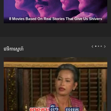
វេទិកាស្នេហ៍