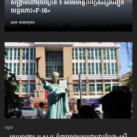
សង្គ្រាមនៅអ៊ុយក្រែន ៖ អាមេរិកផ្ដល់ភ្លើងខៀវបញ្ជូន
យន្តហោះ«F-16»
សេក មនោរកុមារ
កម្ពុជា