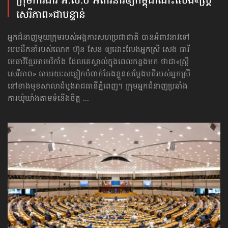
ក្រុមការងារ អ.ស.ប អំពាវនាវ​ឲ្យកម្ពុជា​ដោះលែង​«ស្ត្រី
សេរីភាព»​ជាបន្ទាន់
អ្នកជំនាញមួយក្រុមរបស់អង្គការសហប្រជាជាតិ បានអំពាវនាវទៅ​
របបដឹកនាំរបស់លោក ហ៊ុន សែន ឲ្យដោះលែងអ្នកស្រី សេង ធារី
មេធាវីខ្មែរអាមេរិកាំង ដែលគេស្គាល់ក្នុងពេលកន្លងមក ថាជា«ស្ត្រី
សេរីភាព» តាមរយៈសម្លៀកបំពាក់តែងខ្លួនសម្ដែងមតិរបស់អ្នកស្រី
នៅខាងមុខសាលាដំបូងរាជធានីភ្នំពេញ។ ក្រុមអ្នកជំនាញប្រឆាំង
ការឃុំឃាំងតាមទំនើងចិត្ត ...