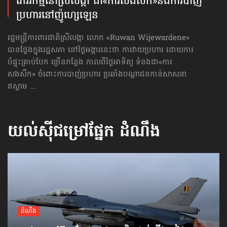
ភេរវកម្មនៅស្រីលង្កា ជា«ការ​សងសឹក»នឹងការបាញ់
ប្រហារនៅ​ញ៉ូហ្សេឡេន
រដ្ឋមន្ត្រីការពារជាតិស្រីលង្កា លោក «Ruwan Wijewardene»
បានថ្លែងក្នុងរដ្ឋសភា នៅថ្ងៃអង្គារនេះថា ការវាយប្រហារ ដោយការ
បំផ្ទុះគ្រាប់បែក ច្រើនកន្លែង កាលពីថ្ងៃអាទិត្យ ទំនងជា«ការ​
សងសឹក» ចំពោះការបាញ់ប្រហារ ប្រឆាំងបណ្ដាជនកាន់សាសនា
ឥស្លាម ...
យល់ស៊ីជម្រៅផ្នែក
ដំណឹង
ដំណឹង