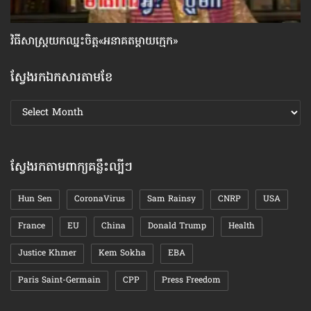
វិធីសាស្រ្តយកឈ្នះ​ចិត្ត«អនាគតម្តាយក្មេក»
៦ច
ស្វែងរកឯកសារតាមខែ
ស្វែងរក
ឯកសារ
តាមខែ
ស្វែងរកតាមពាក្យគន្លឹះល្បីៗ
Hun Sen
CoronaVirus
Sam Rainsy
CNRP
USA
France
EU
China
Donald Trump
Health
Justice Khmer
Kem Sokha
EBA
Paris Saint-Germain
CPP
Press Freedom