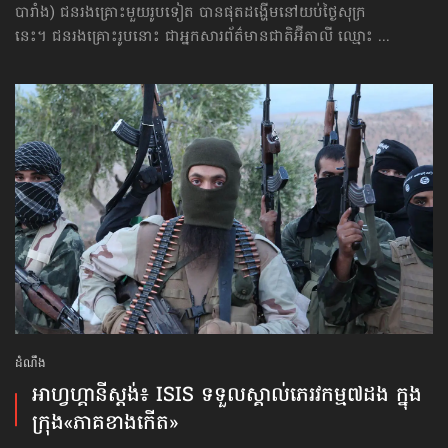
បារាំង) ជនរងគ្រោះមួយរូបទៀត បានផុតដង្ហើមនៅយប់ថ្ងៃសុក្រ
នេះ។ ជនរងគ្រោះរូបនោះ ជាអ្នកសារព័ត៌មានជាតិអ៊ីតាលី ឈ្មោះ ...
ដំណឹង
អាហ្វហ្គានីស្ដង់៖ ISIS ទទួលស្គាល់​ភេរវកម្ម​៧ដង ក្នុង
ក្រុង​«ភាគខាងកើត»