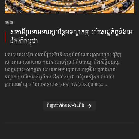
កម្ពុជា
សភាអ៊ឺរ៉ុបទាមទារ​ឲ្យបន្ថែម​ទណ្ឌកម្ម លើសេដ្ឋកិច្ច​និងមេ
ដឹកនាំកម្ពុជា
នៅមុននេះបន្តិច សភាអ៊ឺរ៉ុបទើបនឹងអនុម័តដំណោះស្រាយមួយ ជុំវិញ
ស្ថានភាពនយោបាយ ការគោរព​លទ្ធិ​ប្រជាធិបតេយ្យ និងសិទ្ធិមនុស្ស
នៅក្នុងប្រទេសកម្ពុជា ដោយទាមទារឲ្យគណៈកម្មអ៊ឺរ៉ុប គ្រោងដាក់​
ទណ្ឌកម្ម លើសេដ្ឋកិច្ច​និងមេដឹកនាំកម្ពុជា បន្ថែមទៀត។ ដំណោះ
ស្រាយ៧ចំណុច ដែលមានលេខ «P9_TA(2023)0085» ...
ពិគ្រោះទាំងអស់»ដំណឹង