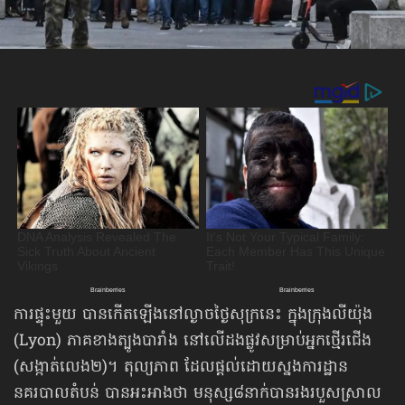
ការផ្ទុះមួយ បានកើតឡើងនៅល្ងាចថ្ងៃសុក្រនេះ ក្នុង​ក្រុង​លីយ៉ុង
(Lyon) ភាគខាងត្បូងបារាំង នៅលើដងផ្លូវសម្រាប់អ្នកថ្មើរជើង
(សង្កាត់លេង២)។ តុល្យភាព ដែលផ្ដល់ដោយស្នងការដ្ឋាន
នគរបាលតំបន់ បានអះអាងថា មនុស្ស៨នាក់បានរងរបួសស្រាល