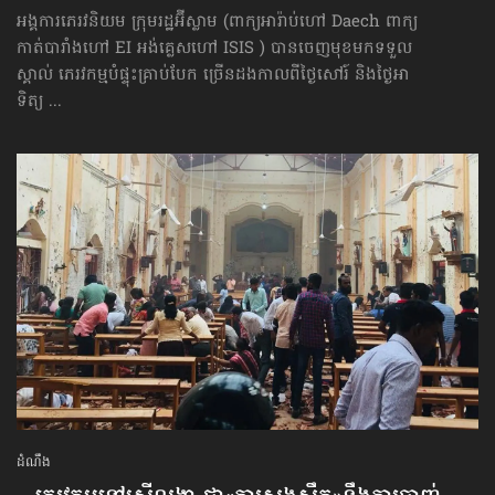
អង្គការភេរវនិយម ក្រុមរដ្ឋអ៊ីស្លាម (ពាក្យ​អារ៉ាប់​ហៅ Daech ពាក្យ​
កាត់​​បារាំង​​ហៅ EI ​​​អង់គ្លេស​​​ហៅ ISIS ) បានចេញមុខមកទទួល
ស្គាល់ ភេរវកម្មបំផ្ទុះគ្រាប់បែក ច្រើនដងកាលពីថ្ងៃសៅរ៍ និងថ្ងៃអា
ទិត្យ ...
ដំណឹង