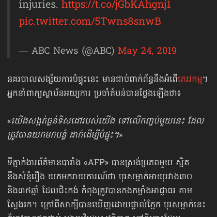
injuries.
https://t.co/jGbKAhgnj1
pic.twitter.com/5Twns8snwB
— ABC News (@ABC)
May 24, 2019
នគរបាលសង្ស័យការបំផ្ទុះនេះ មានជាប់ពាក់ព័ន្ធនឹងអំពើ
ភេរវកម្ម
។
អ្នកនាំពាក្យស្ថាប័នអយ្យការ ប្រចាំតំបន់បានថ្លែងឡើងថា៖
«
យើងសង្កត់ធ្ងន់ទិសដៅរបស់យើង ទៅលើកញ្ចប់មួយនេះ ដែល
ត្រូវបានយកមកបន្លំ ដាក់ដើម្បីបំផ្ទុះ។
»
ទីភ្នាក់ងារព័ត៌មានបារាំង «AFP» បានស្រង់ប្រភពមួយ ស្និត
នឹងសំនុំរឿង យកមករាយការណ៍ថា បុរសម្នាក់អាយុរវាង៣០
និង៣៥ឆ្នាំ ដែលជិះកង់ កំពុងត្រូវបានកងកម្លាំងអាជ្ញាធរ តាម
ស្វែងរក។ ក្រៅពីសាក្សីបានឃើញដោយផ្ទាល់ភ្នែក បុរសម្នាក់នេះ