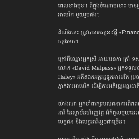
ពេលខាងមុខ។ ពីក្នុងចំណោមនោះ មានអ្ន
អាមេរិក មួយរូបផង។
ដំណឹងនេះ ត្រូវបានទស្សនាវដ្ដី «Finan
កន្លងមក។
ក្រៅពីឈ្មោះអ្នកស្រី អាយវេនកា ត្រាំ ទ
លោក «David Malpass» អ្នកទទួលខុសត្
Haley» អតីតឯកអគ្គរដ្ឋទូតអាមេរិក ប្
ភ្នាក់ងារ​អាមេរិក ដើម្បីការអភិវឌ្ឍអន្ត
យ៉ាងណា អ្នកនាំពាក្យរបស់ធនាគារពិភពល
នារី នៃស្ថាប័នហិរញ្ញវត្ថុ ដ៏កំពូលមួយន
បេក្ខជន និងបេក្ខនារីល្អៗជាច្រើន។