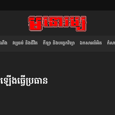
ំណឹង
វប្បធម៌ និងជីវិត
កីឡា និងបច្ចេកវិទ្យា
ឯកសារលំអិត
កំសាន
សម រង្ស៊ី៖ កម្ពុជាគួរមើលគំរូ​តាម​
លិខិតប្រិយមិត្ត៖ «កាមតណ្ហា​
វៀតណាម ក្នុង​ការប្តូរ​មេដឹកនាំ របស់​
មនុស្ស»
 ឡើងធ្វើ​ប្រធាន​
ខ្លួន