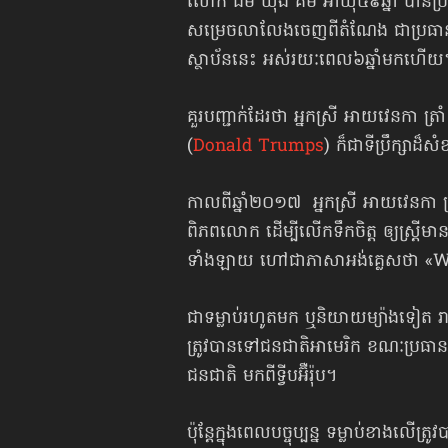
លោក ជីម យ៉ុង គីម អាយុ៥៩ឆ្នាំ បានប្រ
សម្រេច​លាលែង​​ចេញពីតំណែង ជាប្រធានធ
ស្ថាប័ននេះ អស់រយៈពេល៦ឆ្នាំមកហើយ
គួរបញ្ជាក់ដែរថា អ្នកស្រី អាយវេនកា ត្
(
Donald Trumps
) ក៏ជាទីប្រឹក្សាដ៏ស
កាលពីឆ្នាំ២០១៧ អ្នកស្រី អាយវេនកា ត្
ពិភពលោក ដើម្បីលើកទឹកចិត្ត ឲ្យស្ត្រី
ទាំងឡាយ ហៅជាភាសាអង់គ្លេសថា «W
ជាទម្លាប់រហូតមក ឬនិយាយម្យ៉ាងទៀត
ត្រូវបានទៅជនជាតិ​អាមេរិក ខណៈប្រធាន
ជនជាតិ មកពីទ្វីបអ៊ឺរ៉ុប។
ប៉ុន្តែក្នុងពេលបច្ចុប្បន្ន ទម្លាប់ខាងលើ​