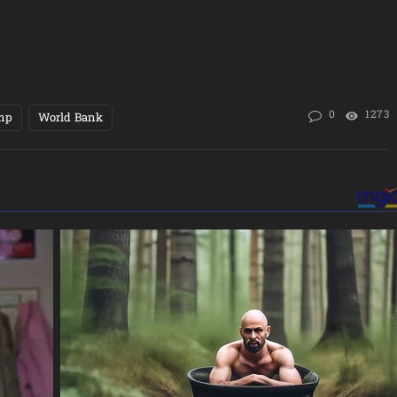
0
1273
mp
World Bank