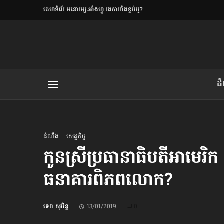
​គេហទំព័រ មនោរម្យ.អាំងហ្វូ រងការរាំងខ្ទប់ឬ?
ិយមិត្ត
ដ
យមិត្ត៖ «កាមតណ្ហា​
លិខិតប្រិយមិត្ត៖ «អំពីទោសៈ»
ដំណឹង
សេដ្ឋកិច្ច
កូនស្រី​ប្រធានាធិបតី​អាមេរិក​
ធនាគារពិភពលោក?
រថ្មីចុងក្រោយ
ខឹម វាសនា ថា«ស្រី
ទេព សុបិន្ត
13/01/2019
0
ចរិតថោក»​ស្លៀកពាក់