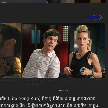
៉ុងគីម (Jim Yong Kim) ពីចេញពីតំណែង ជាប្រធានធនាគារ
ានពន្លេចឲ្យដឹង ដើម្បីអាចទៅជំនួសលោក ជីម យ៉ុងគីម នៅក្នុង