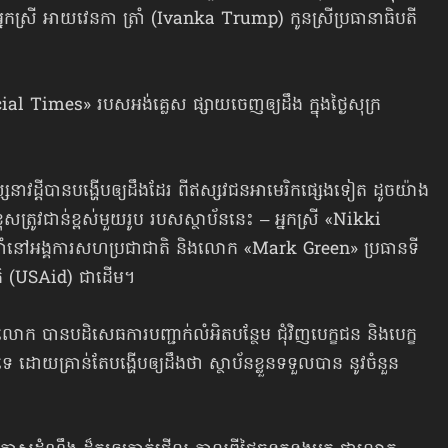
កស្រី អាយវេនកា ត្រាំ (Ivanka Trump) កូនស្រីប្រធានាធិបតី
cial Times» របសអង់គ្លេស ផ្សាយចេញឲ្យដឹង ក្នុងថ្ងៃសុក្រ
ស្សនាវដ្ដីបានបង្ហើបឲ្យដឹងដែរ ពីឥស្សវជនអាមេរិកផ្សេងទៀត ដូចយ៉ាង
រូវជាន់ខ្ពស់មួយរូប របសស្ថាប័ននេះ – អ្នកស្រី «Nikki
រចាំនៅអង្គការ​សហប្រជាជាតិ និងលោក «Mark Green» ប្រធាន​ទី
រជាតិ (USAid) ជាដើម។
ោក បានបដិសេធការបញ្ជាក់លំអិតបន្ថែម ជុំវិញបេក្ខជន និងបេក្ខ
េះទេ ដោយគ្រាន់តែបង្ហើបឲ្យដឹងថា ស្ថាប័នខ្លួនទទួលបាន នូវចំនួន