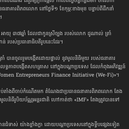
កាសដំណឹង ដ៏គួរឲ្យភ្ញាក់ផ្អើល កាលពីថ្ងៃចន្ទកន្លងមក ថាលោក
នាគារពិភពលោក នៅថ្ងៃទី១ ខែកុម្ភៈខាងមុខ បន្ទាប់ពីដឹកនាំ
។
រាំ អាយុ ៣៧ឆ្នាំ ដែលជាកូនស្រីច្បង របស់លោក ដូណាល់ ត្រាំ
ំខាន់ របស់ប្រធានាធិបតី​រូបនេះ​ដែរ។
រាំ បានចូលរួម​បង្កើតដោយផ្ទាល់ នូវមូលនិធិមួយ របស់ធនាគារ
មានលទ្ធភាព​បង្កើតសហគ្រាស នៅក្នុងបណ្ដាប្រទេស ដែលកំពុងអភិវឌ្ឍន៍
omen Entrepreneurs Finance Initiative (We-Fi)»។
 រាប់តាំងពីចាប់កំណើតមក តំណែងជាប្រធានធនាគារពិភពលោក តែង
មូលនិធីរូបិយប័ណ្ណអន្តរជាតិ ហៅកាត់ថា «IMF» តែងត្រូវបានទៅ
ត្រូវបានជំទាស់ យ៉ាងខ្លាំងក្លា ដោយបណ្ដាប្រទេសនៅក្នុងទ្វីបផ្សេងទៀត