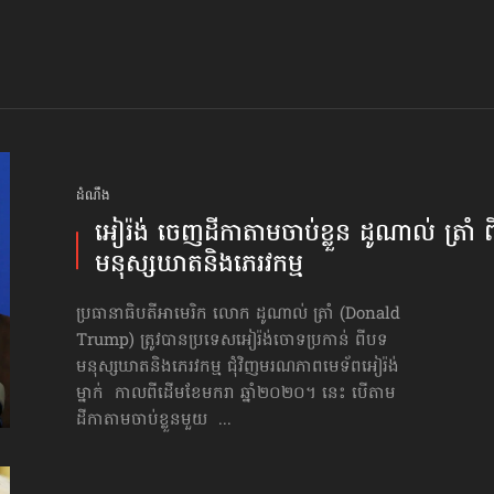
ដំណឹង
អៀរ៉ង់ ចេញ​ដីកា​តាមចាប់ខ្លួន ដូណាល់ ត្រាំ ព
មនុស្សឃាត​និង​ភេរវកម្ម
ប្រធានាធិបតីអាមេរិក លោក ដូណាល់ ត្រាំ (Donald
Trump) ត្រូវបានប្រទេសអៀរ៉ង់ចោទប្រកាន់ ពីបទ
មនុស្សឃាតនិងភេរវកម្ម ជុំវិញមរណភាពមេទ័ពអៀរ៉ង់
ម្នាក់ កាលពីដើមខែមករា ឆ្នាំ២០២០។ នេះ បើតាម
ដីកាតាមចាប់ខ្លួនមួយ ...