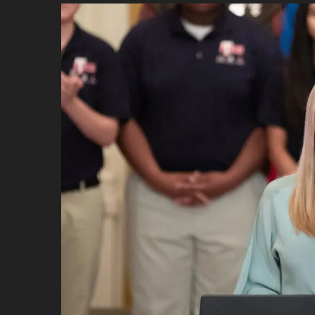
ប្រពៃណី​«ដេញប្រុស»
អឹមបាពេ ប្រកាសជាផ្លូវការ
ចាកចេញពីក្រុម ប៉ារីស
ថើបមាត់ ៖ ក្រុមកីឡាការិនី​
ផ្អាកលេង​​បើប្រធានសហព័ន្ធ​
មិនលាឈប់