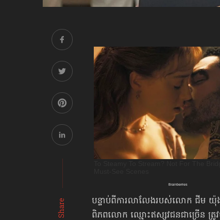
បន្ទាប់ពីការលាលែង​របស់លោក ជីម យ
Share
ពិភពលោក ឈ្មោះឥស្សវជនជាច្រើន ត្រូវប