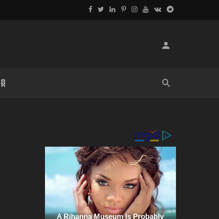
្ដ
លិខិតប្រិយមិត្ត៖ «អំពីទោសៈ»