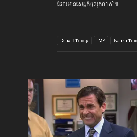
ដែលមានសេដ្ឋកិច្ចលូតលាស់៕
Donald Trump
IMF
Ivanka Tru