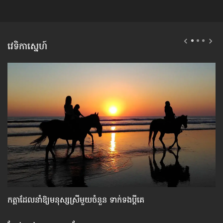
វេទិកាស្នេហ៍
កត្តា​ដែលនាំឱ្យ​មនុស្សស្រី​មួយចំនួន ទាក់ទង​ប្តីគេ
កា