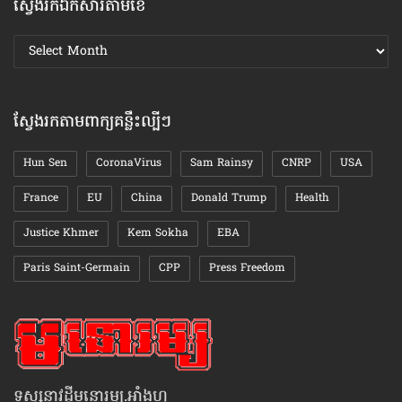
ស្វែងរកឯកសារតាមខែ
ស្វែងរក
ឯកសារ
តាមខែ
ស្វែងរកតាមពាក្យគន្លឹះល្បីៗ
Hun Sen
CoronaVirus
Sam Rainsy
CNRP
USA
France
EU
China
Donald Trump
Health
Justice Khmer
Kem Sokha
EBA
Paris Saint-Germain
CPP
Press Freedom
ទស្សនាវដ្ដីមនោរម្យ.អាំងហ្វូ