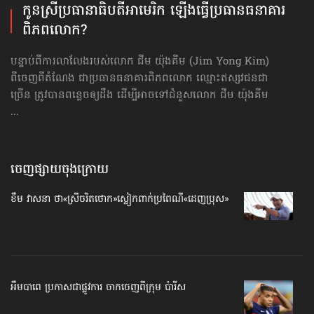
កូនស្រី​ប្រធានាធិបតី​អាមេរិក​ ឡើងធ្វើ​ប្រធាន​ធនាគារ
ពិភពលោក?
បន្ទាប់ពីការលាលែង​របស់លោក ជីម យ៉ុងគីម (Jim Yong Kim)
ពីចេញពីតំណែង ជាប្រធានធនាគារពិភពលោក ឈ្មោះឥស្សវជនជា
ច្រើន ត្រូវបានពន្លេចឲ្យដឹង ដើម្បីអាចទៅជំនួសលោក ជីម យ៉ុងគីម
...
ចេញផ្សាយចុងក្រោយ
ខឹម វាសនា ថា«ស្រីចរិតថោក»​ស្លៀកពាក់ប្រពៃណី​«ដេញប្រុស»
អឹមបាពេ ប្រកាសជាផ្លូវការ ចាកចេញពីក្រុម ប៉ារីស