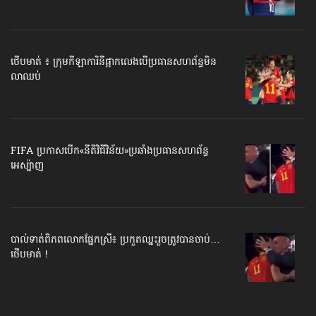
ថើបមាត់ ៖ ក្រុមកីឡាការិនី​ផ្អាកលេង​​បើប្រធានសហព័ន្ធ​មិន
លាឈប់
FIFA ប្រកាសបើក​«នីតិវិធីវិន័យ»​ប្រឆាំងប្រធានសហព័ន្ធ​
អេស្ប៉ាញ
បាល់ទាត់​ពិភពលោក​ផ្នែកស្រី៖ ប្រកួតឈ្នះរួច​ត្រូវបានចាប់…
ថើបមាត់ !