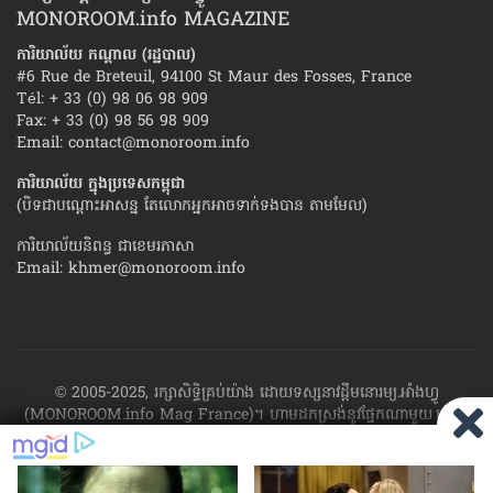
MONOROOM.info MAGAZINE
ការិយាល័យ កណ្ដាល (រដ្ឋបាល)
#6 Rue de Breteuil, 94100 St Maur des Fosses, France
Tél: + 33 (0) 98 06 98 909
Fax: + 33 (0) 98 56 98 909
Email:
contact@monoroom.info
ការិយាល័យ ក្នុង​ប្រទេស​កម្ពុជា
(បិទជាបណ្ដោះអាសន្ន តែលោកអ្នកអាចទាក់ទងបាន តាមមែល)
ការិយាល័យនិពន្ធ ជាខេមរភាសា
Email:
khmer@monoroom.info
© 2005-2025, រក្សាសិទ្ធិគ្រប់យ៉ាង ដោយទស្សនាវដ្ដី​មនោរម្យ.អាំងហ្វូ
(MONOROOM.info Mag France)។ ហាម​ដក​ស្រង់​នូវ​ផ្នែក​ណា​មួយ​ ឬ​ផ្នែក​
ទាំង​អស់ ​នៃ​ការ​ផ្សាយ​របស់​ទស្សនាវដ្ដី​​មនោរម្យ.អាំងហ្វូ យក​ទៅ​​បោះពុម្ព នៅ
លើក្រដាស ឬតាម​ប្រព័ន្ធ​អេឡិច​ត្រូនិច - ផ្សាយ​តាម​រលក​ធាតុអាកាស ឬតាមប្រព័ន្ធ
អេឡិចត្រូនិច - សរសេរ​ឡើង​វិញ ឬ​ចែក​ចាយ​ តាមវិធីណាក៏ដោយ ដោយ​គ្មាន​ការ​