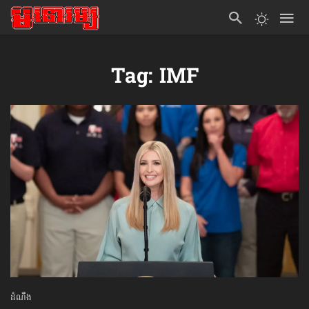
Tag: IMF
ដំណឹង