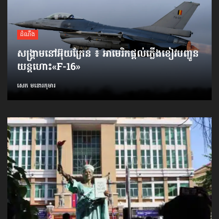
ដំណឹង
សង្គ្រាមនៅអ៊ុយក្រែន ៖ អាមេរិកផ្ដល់ភ្លើងខៀវបញ្ជូន
យន្តហោះ«F-16»
សេក មនោរកុមារ