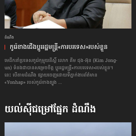
ដំណឹង
កូរ៉េខាងជើង​ប្ដូរ​រដ្ឋមន្ត្រី​«ការបរទេស»​របស់​ខ្លួន
មេដឹកនាំប្រទេសកូរ៉េកុម្មុយនីស្ដិ៍ លោក គីម ជុង-អ៊ុន (Kim Jong-
un) ទំនងជាបានសម្រេចចិត្ត ប្ដូររដ្ឋមន្ត្រី«ការបរទេស»របស់ខ្លួន។
នេះ បើតាមដំណឹង ផ្សាយចេញដោយទីភ្នាក់ងារព័ត៌មាន
«Yonhap» របស់កូរ៉េខាងត្បូង ...
យល់ស៊ីជម្រៅផ្នែក
ដំណឹង