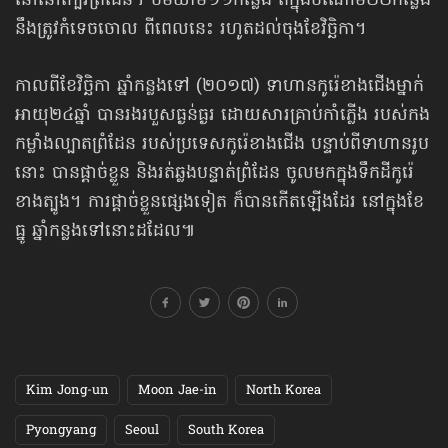
នៅនៅក្បែរព្រំដែន។ ប៉មយាម១១កន្លែង ពីក្នុងចំណោម២២កន្លែង
នឹងត្រូវកំទេចចោល ពីពេលនេះ រហូតដល់ចុងខែវិច្ឆិកា។
កាលពីខែវិច្ឆិកា ឆ្នាំកន្លងទៅ (២០១៧) ទាហានកូរ៉េខាងជើងម្នាក់
អាយុ២៤ឆ្នាំ បានរងរបួសធ្ងន់ធ្ងរ ដោយសារគ្រាប់កាំភ្លើង របស់កង
កម្លាំងល្បាតព្រំដែន របស់ប្រទេសកូរ៉េខាងជើង បន្ទាប់ពីទាហានរូប
នោះ បានផ្ដាច់ខ្លួន និងរត់ឆ្លងបន្ទាត់ព្រំដែន ចូលមកក្នុងទឹកដីកូរ៉េ
ខាងត្បូង។ ការផ្តាច់ខ្លួនផ្សេងទៀត ក៏បានកើតឡើងដែរ នៅក្នុងខែ
ធ្នូ ឆ្នាំកន្លងទៅនោះដដែល៕
Kim Jong-un
Moon Jae-in
North Korea
Pyongyang
Seoul
South Korea