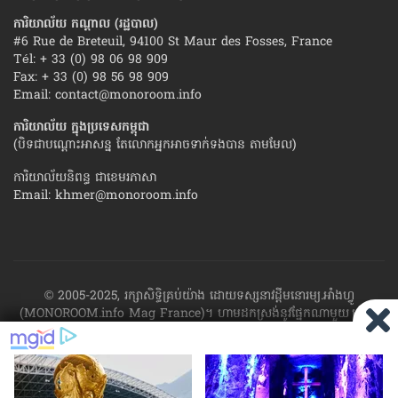
ការិយាល័យ កណ្ដាល (រដ្ឋបាល)
#6 Rue de Breteuil, 94100 St Maur des Fosses, France
Tél: + 33 (0) 98 06 98 909
Fax: + 33 (0) 98 56 98 909
Email:
contact@monoroom.info
ការិយាល័យ ក្នុង​ប្រទេស​កម្ពុជា
(បិទជាបណ្ដោះអាសន្ន តែលោកអ្នកអាចទាក់ទងបាន តាមមែល)
ការិយាល័យនិពន្ធ ជាខេមរភាសា
Email:
khmer@monoroom.info
© 2005-2025, រក្សាសិទ្ធិគ្រប់យ៉ាង ដោយទស្សនាវដ្ដី​មនោរម្យ.អាំងហ្វូ
(MONOROOM.info Mag France)។ ហាម​ដក​ស្រង់​នូវ​ផ្នែក​ណា​មួយ​ ឬ​ផ្នែក​
ទាំង​អស់ ​នៃ​ការ​ផ្សាយ​របស់​ទស្សនាវដ្ដី​​មនោរម្យ.អាំងហ្វូ យក​ទៅ​​បោះពុម្ព នៅ
លើក្រដាស ឬតាម​ប្រព័ន្ធ​អេឡិច​ត្រូនិច - ផ្សាយ​តាម​រលក​ធាតុអាកាស ឬតាមប្រព័ន្ធ
អេឡិចត្រូនិច - សរសេរ​ឡើង​វិញ ឬ​ចែក​ចាយ​ តាមវិធីណាក៏ដោយ ដោយ​គ្មាន​ការ​
យល់ព្រម ជា​លាយ​លក្ខណ៍​អក្សរ​ ពី​ចាងហ្វាង​ការ​ផ្សាយ​។
ផ្ទុយមកវិញ ដើម្បី​ទទួល​