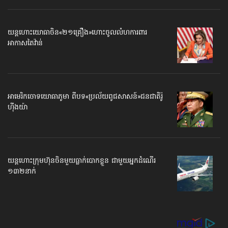
យន្ដហោះ​យោធាចិន​«២១គ្រឿង»​ហោះចូលលំហការពារ
អាកាសតៃវ៉ាន់
អាមេរិកចោទ​យោធាភូមា ពីបទ​«ប្រល័យ​ពូជសាសន៍»​ជនជាតិរ៉ូ
ហ៊ីងយ៉ា
យន្ដហោះ​ក្រុមហ៊ុនចិន​មួយ​ធ្លាក់បោកខ្លួន ជាមួយ​អ្នកដំណើរ​
១៣២នាក់