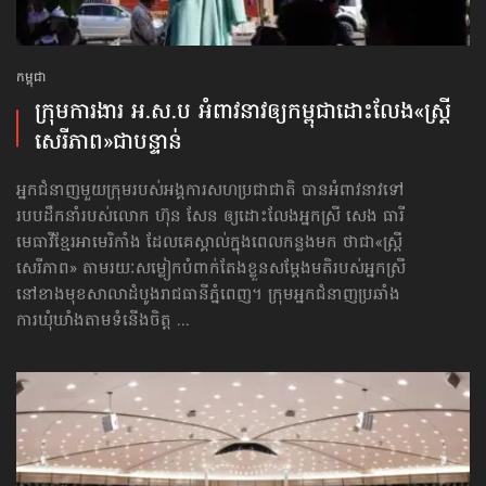
កម្ពុជា
ក្រុមការងារ អ.ស.ប អំពាវនាវ​ឲ្យកម្ពុជា​ដោះលែង​«ស្ត្រី
សេរីភាព»​ជាបន្ទាន់
អ្នកជំនាញមួយក្រុមរបស់អង្គការសហប្រជាជាតិ បានអំពាវនាវទៅ​
របបដឹកនាំរបស់លោក ហ៊ុន សែន ឲ្យដោះលែងអ្នកស្រី សេង ធារី
មេធាវីខ្មែរអាមេរិកាំង ដែលគេស្គាល់ក្នុងពេលកន្លងមក ថាជា«ស្ត្រី
សេរីភាព» តាមរយៈសម្លៀកបំពាក់តែងខ្លួនសម្ដែងមតិរបស់អ្នកស្រី
នៅខាងមុខសាលាដំបូងរាជធានីភ្នំពេញ។ ក្រុមអ្នកជំនាញប្រឆាំង
ការឃុំឃាំងតាមទំនើងចិត្ត ...