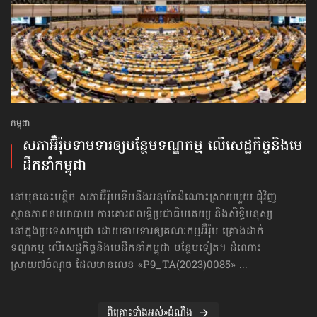
កម្ពុជា
សភាអ៊ឺរ៉ុបទាមទារ​ឲ្យបន្ថែម​ទណ្ឌកម្ម លើសេដ្ឋកិច្ច​និងមេ
ដឹកនាំកម្ពុជា
នៅមុននេះបន្តិច សភាអ៊ឺរ៉ុបទើបនឹងអនុម័តដំណោះស្រាយមួយ ជុំវិញ
ស្ថានភាពនយោបាយ ការគោរព​លទ្ធិ​ប្រជាធិបតេយ្យ និងសិទ្ធិមនុស្ស
នៅក្នុងប្រទេសកម្ពុជា ដោយទាមទារឲ្យគណៈកម្មអ៊ឺរ៉ុប គ្រោងដាក់​
ទណ្ឌកម្ម លើសេដ្ឋកិច្ច​និងមេដឹកនាំកម្ពុជា បន្ថែមទៀត។ ដំណោះ
ស្រាយ៧ចំណុច ដែលមានលេខ «P9_TA(2023)0085» ...
ពិគ្រោះទាំងអស់»ដំណឹង