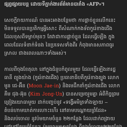
ផ្សព្វផ្សាយបន្ត ដោយទីភ្នាក់ងារព័ត៌មានបារាំង «AFP»។
សេចក្ដីរាយការណ៍ បានអះអាងបន្ថែមថា ការផ្ដាច់ខ្លួនលើកនេះ
មិនទទួលបានប្រតិកម្មអ្វីសោះ ពីសំណាក់កងទ័ពកូរ៉េខាងជើង
ដែលខុសពីទម្លាប់មុនៗ តែវាជាការផ្ដាច់ខ្លួន ដែលធ្វើឡើង ក្នុង
ពេលដែលទំនាក់ទំនង នៃប្រទេសទាំងពីរ កំពុងមានសភាពធូរ
ស្រាល ជាងពេលណាៗទាំងអស់។
កាលពីចុងខែតុលា នៅក្នុងជំនួបកំពូលមួយ ដែលធ្វើឡើងនារដ្ឋ
ធានី ព្យុងយ៉ាង (កូរ៉េខាងជើង) ប្រធានាធិបតីកូរ៉េខាងត្បូង លោក
មូន ជេ-អ៊ីន (
Moon Jae-in
) និងមេដឹកនាំកូរ៉េខាងជើង លោក
គីម ជុង-អ៊ុន (
Kim Jong-Un
) បានសម្រេចរួមគ្នា អំពីកិច្ចព្រម
ព្រៀងយោធាមួយ ដាក់បញ្ចប់នូវ «ទង្វើអមិត្រទាំងឡាយ –
តំបន់ហាមឃាត់ការហោះហើរ នៅតាមបណ្ដោយព្រំដែន»
និងលប់ចោល នូវប៉មយាមចំនួន ២២កន្លែង ដែលដាក់ពង្រាយ