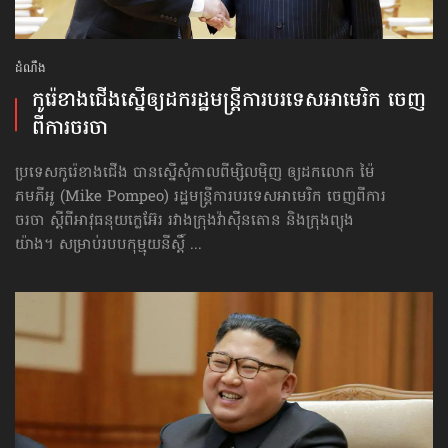
ដំណឹង
កូរ៉េខាងជើង​ស្នើឲ្យ​ដក​រដ្ឋមន្ត្រី​ការបរទេស​អាមេរិក ចេញ​
ពី​ការចរចា
ប្រទេសកូរ៉េខាងជើង បានស្នើសុំកាលពីម្សិលម៉ិញ ឲ្យដកលោក ម៉ៃ
ភមភីអូ (Mike Pompeo) រដ្ឋមន្ត្រីការបរទេស​អាមេរិក ចេញ​ពី​ការ
ចរចា ស្ដីពីអាវុធនុយក្លេអ៊ែរ រវាងក្រុងវ៉ាស៊ីនតោន និងក្រុងព្យុង
យ៉ាង។ សម្រាប់របបកុម្មុយនីស្ដិ៍ ...