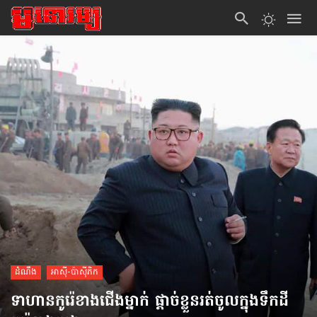
ដំណឹង
អាស៊ី-ប៉ាស៊ីភិក
ទាហាន​កូរ៉េខាងជើង​ម្នាក់ ផ្ដាច់​ខ្លួនរត់​ចូល​ក្នុង​ទឹកដី​