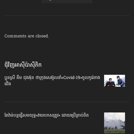
Comments are closed.
ជុំវិញអាស៊ីប៉ាស៊ីភិក
ប្អូនស្រី គីម ជុងអ៊ុន ថាក្រុងសេអ៊ូលនាំ​«Covid-19»​ចូល​កូរ៉េខាង
ជើង
តៃវ៉ាន់​បន្តធ្វើសមយុទ្ធ​«វាយបកសត្រូវ» ដោយប្រើគ្រាប់ពិត