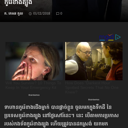
កូរ៉េ​ខាង​ត្បូង
ក. កេសរ កូល
01/12/2018
0
ទាហាន​កូរ៉េខាងជើង​ម្នាក់ បានផ្ដាច់ខ្លួន ចូលមកក្នុងទឹកដី នៃ
ប្រទេសកូរ៉េខាងត្បូង នៅថ្ងៃសៅរ៍នេះ។ នេះ បើតាមការប្រកាស
របស់កងទ័ពកូរ៉េខាងត្បូង ហើយត្រូវបានដកស្រង់ យកមក