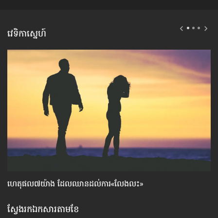
វេទិកាស្នេហ៍
ហេតុផល៧យ៉ាង ដែល​ឈាន​ដល់​ការ«លែងលះ»
បញ
ស្វែងរកឯកសារតាមខែ