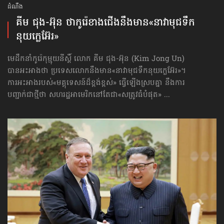
ដំណឹង
គីម ជុង-អ៊ុន ថាកូរ៉េខាងជើង​នឹងមាន«នាវាមុជទឹក​
នុយក្លេអ៊ែរ»
មេដឹកនាំកូរ៉េកុម្មុយនីស្ដិ៍ លោក គីម ជុង-អ៊ុន (Kim Jong Un)
បានអះអាងថា ប្រទេសលោក​នឹងមាន​«នាវាមុជទឹក​នុយក្លេអ៊ែរ»។
ការអះអាងរបស់«មគ្គុទេសន៍ដ៏ខ្ពង់ខ្ពស់» ធ្វើឡើងស្របគ្នា នឹងការ
បញ្ជាក់ជាថ្មីថា សហរដ្ឋអាមេរិកនៅតែជា«សត្រូវធំបំផុត» ...