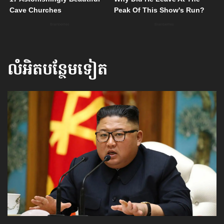
លំអិតបន្ថែមទៀត