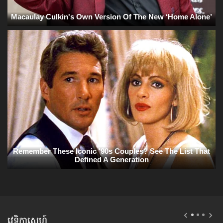
វេទិកាស្នេហ៍