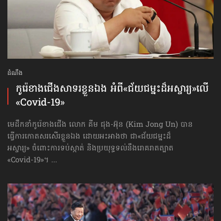
ដំណឹង
កូរ៉េខាងជើងសាទរខ្លួនឯង អំពី​«ជ័យ​ជម្នះ​ដ៏អស្ចារ្យ»​លើ​
«Covid-19»
មេដឹកនាំកូរ៉េខាងជើង លោក គីម ជុង-អ៊ុន (Kim Jong Un) បាន
ធ្វើការ​កោតសរសើរ​ខ្លួនឯង ដោយអះអាងថា ជា«ជ័យ​ជម្នះ​ដ៏
អស្ចារ្យ» ចំពោះការទប់ស្កាត់ និងប្រយុទ្ធទល់​នឹងរោគរាតត្បាត
«Covid-19»។ ...