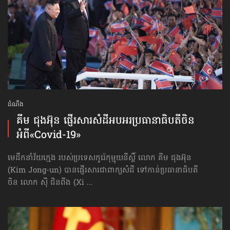
ដំណឹង
គីម ជុងអ៊ុន ផ្ញើរសារសំដី​អបអរ​ប្រធានាធិបតី​ចិន
អំពី«Covid-19»
មេដឹកនាំវ័យក្មេង របស់ប្រទេសកូរ៉េកុម្មុយនីស្ដិ៍ លោក គីម ជុងអ៊ុន
(Kim Jong-un) បានផ្ញើរសារជាពាក្យសំដី ទៅកាន់ប្រធានាធិបតី
ចិន លោក ស៊ី ជិនពីង (Xi ...