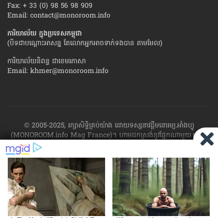
Fax: + 33 (0) 98 56 98 909
Email:
contact@monoroom.info
ការិយាល័យ ក្នុង​ប្រទេស​កម្ពុជា
(បិទជាបណ្ដោះអាសន្ន តែលោកអ្នកអាចទាក់ទងបាន តាមមែល)
ការិយាល័យនិពន្ធ ជាខេមរភាសា
Email:
khmer@monoroom.info
© 2005-2025, រក្សាសិទ្ធិគ្រប់យ៉ាង ដោយទស្សនាវដ្ដី​មនោរម្យ.អាំងហ្វូ
(MONOROOM.info Mag France)។ ហាម​ដក​ស្រង់​នូវ​ផ្នែក​ណា​មួយ​ ឬ​ផ្នែក​
ទាំង​អស់ ​នៃ​ការ​ផ្សាយ​របស់​ទស្សនាវដ្ដី​​មនោរម្យ.អាំងហ្វូ យក​ទៅ​​បោះពុម្ព នៅ
លើក្រដាស ឬតាម​ប្រព័ន្ធ​អេឡិច​ត្រូនិច - ផ្សាយ​តាម​រលក​ធាតុអាកាស ឬតាមប្រព័ន្ធ
អេឡិចត្រូនិច - សរសេរ​ឡើង​វិញ ឬ​ចែក​ចាយ​ តាមវិធីណាក៏ដោយ ដោយ​គ្មាន​ការ​
យល់ព្រម ជា​លាយ​លក្ខណ៍​អក្សរ​ ពី​ចាងហ្វាង​ការ​ផ្សាយ​។
ផ្ទុយមកវិញ ដើម្បី​ទទួល​
បាននូវសិទ្ធិ​ទាំងនេះ សូម​ទាក់​ទង​មក​ទស្សនាវដ្ដី។
RSS
SP
MIRROR
ARCHIVE