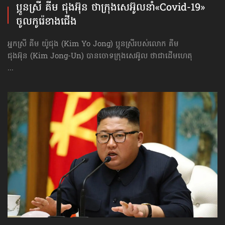
ប្អូនស្រី គីម ជុងអ៊ុន ថាក្រុងសេអ៊ូលនាំ​«Covid-19»​
ចូល​កូរ៉េខាងជើង
អ្នកស្រី គីម យ៉ូជុង (Kim Yo Jong) ប្អូនស្រីរបស់លោក គីម
ជុងអ៊ុន (Kim Jong-Un) បានចោទក្រុង​សេអ៊ូល ថាជាដើមហេតុ
...