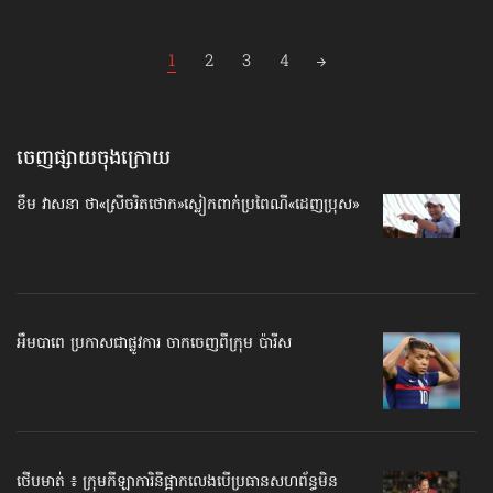
Posts
1
2
3
4
navigation
ចេញផ្សាយចុងក្រោយ
ខឹម វាសនា ថា«ស្រីចរិតថោក»​ស្លៀកពាក់ប្រពៃណី​«ដេញប្រុស»
អឹមបាពេ ប្រកាសជាផ្លូវការ ចាកចេញពីក្រុម ប៉ារីស
ថើបមាត់ ៖ ក្រុមកីឡាការិនី​ផ្អាកលេង​​បើប្រធានសហព័ន្ធ​មិន