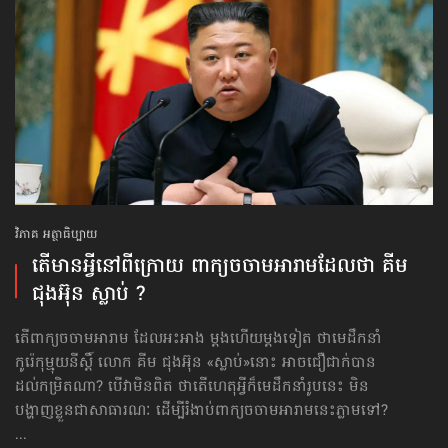
វិភាគ អត្ថាធិប្បាយ
តើមានអ្វី​នៅពីក្រោយ ពាក្យចចាមអារាម​ដែលថា គីម
ជុងអ៊ុន ស្លាប់ ?
តើពាក្យចចាមអារាម ដែលអះអាង ម្ដងហើយម្ដងទៀត ថាមេដឹកនាំ
កូរ៉េកុម្មុយនីស្ដិ៍ លោក គីម ជុងអ៊ុន «ស្លាប់»នោះ អាចជឿជាក់បាន
ដល់កម្រិតណា? បើវាមិនពិត ថាតើហេតុអ្វីក៏មេដឹកនាំរូបនេះ មិន
បង្ហាញខ្លួនជាសាធារណៈ ដើម្បីរំងាប់ពាក្យចចាមអារាមនេះភ្លាមទៅ?
...