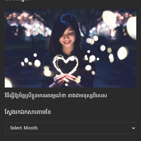
វិធី​ធ្វើ​ឱ្យ​មិត្ត​ស្រី​ខ្លួន​មាន​អារម្មណ៍​ថា នាង​ជា​មនុស្ស​ពិសេស
ធ្
ស្វែងរកឯកសារតាមខែ
ស្វែងរក
ឯកសារ
តាមខែ