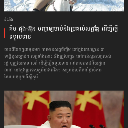
ដំណឹង
គីម ជុង-អ៊ុន បញ្ជាឲ្យចាប់​និងប្រគល់​សត្វឆ្កែ ដើម្បី​ធ្វើ​
ទទួលទាន
ចាប់ពីខែកក្កដាមុនមក ការមានសត្វចិញ្ចឹម នៅក្នុងគេហដ្ឋាន ជា
ទង្វើខុសច្បាប់។ សត្វទាំងនោះ នឹងត្រូវបញ្ជូន ទៅកាន់សួនសត្វរបស់
រដ្ឋ ឬត្រូវយកទៅលក់ ដើម្បីធ្វើទទួលទាន នៅតាមភោជនីយដ្ឋាន
នានា នៅក្នុងប្រទេសកូរ៉េខាងជើង។ សម្រាប់មេដឹកនាំផ្ដាច់ការ
នៃរបបកុម្មុយនីស្ដិ៍កូរ៉េ ...