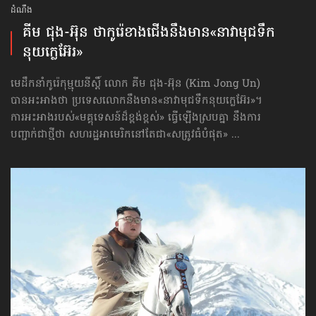
ដំណឹង
គីម ជុង-អ៊ុន ថាកូរ៉េខាងជើង​នឹងមាន«នាវាមុជទឹក​
នុយក្លេអ៊ែរ»
មេដឹកនាំកូរ៉េកុម្មុយនីស្ដិ៍ លោក គីម ជុង-អ៊ុន (Kim Jong Un)
បានអះអាងថា ប្រទេសលោក​នឹងមាន​«នាវាមុជទឹក​នុយក្លេអ៊ែរ»។
ការអះអាងរបស់«មគ្គុទេសន៍ដ៏ខ្ពង់ខ្ពស់» ធ្វើឡើងស្របគ្នា នឹងការ
បញ្ជាក់ជាថ្មីថា សហរដ្ឋអាមេរិកនៅតែជា«សត្រូវធំបំផុត» ...