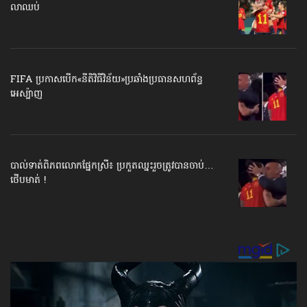
លាឈប់
FIFA ប្រកាសបើក​«នីតិវិធីវិន័យ»​ប្រឆាំងប្រធានសហព័ន្ធ​
អេស្ប៉ាញ
បាល់ទាត់​ពិភពលោក​ផ្នែកស្រី៖ ប្រកួតឈ្នះរួច​ត្រូវបានចាប់…
ថើបមាត់ !