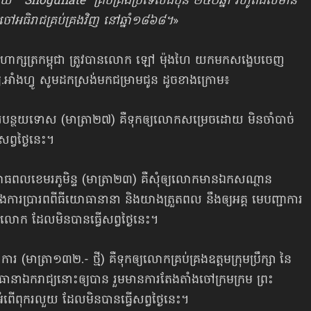
ក្រោយ “Shogunate” គ្រប់គ្រងប្រទេសជប៉ុន ២៥០ឆ្នាំ រហូតដល់មាន
រះចៅអធិរាជគ្រប់គ្រងវិញ នៅឆ្នាំ១៨៦៨។
»
្រះមហាក្សត្រកម្ពុជា ត្រូវបានលោក ឡៅ ម៉ុងហៃ យកមកសង្ខេបចេញ
.អាំងហ្វូ សូមដកស្រង់មកជម្រាមជូន ដូចខាងក្រោម៖
ធូរបន្ថយទោស (មាត្រា២៧) គឺទុកឲ្យលោកសម្រេចដោយ មិនចាំបាច់
សព្វថ្ងៃនេះ។
ោធពលខេមរភូមិន្ទ (មាត្រា២៣) គឺសុំឲ្យលោកមានឯកសណ្ថាន
ការប្រារពពីធីយោធានានា និងយាងត្រួតពល នឹងឲ្យអគ្គ មេបញ្ជាការ
ោក ដែលមិនបានធ្វើសព្វថ្ងៃនេះ។
រ (មាត្រា១៣២.- ថ្មី) គឺទុកឲ្យលោកគ្រប់គ្រងឧត្តមក្រុមប្រឹក្សា នៃ
ានាឯករាជ្យនោះឲ្យបាន រួមមានការតែងតាំងចៅក្រមក្រម ព្រះ
យមានអំពើពុករលួយ ដែលមិនបានធ្វើសព្វថ្ងៃនេះ។