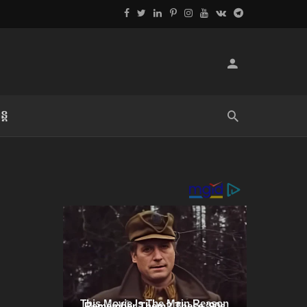
្ដ
លិខិតប្រិយមិត្ត៖ «អំពីទោសៈ»