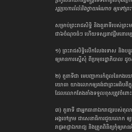
ត្រកូលនាយករដ្ឋមន្ត្រីមេទ័ពកំពូលចុង
រដ្ឋប្រហាររំលំនិងថ្វាយអំណាច ឲ្យទៅព្
សម្រាប់ព្រះរាជសិទ្ធិ និងតួនាទីរបស់ព
ជា៦ចំណុចធំៗ ហើយទស្សនាវដ្ដីមនោរម្យ
១) ព្រះរាជសិទ្ធិលើកលែងទោស និងបន្
ឲ្យមានការស្នើសុំ ពីប្រមុខរដ្ឋាភិបាល ដូច
២) តួនាទីជា មេបញ្ជាការកំពូលនៃកងយ
យោធា យាងលោកឲ្យគង់ជាព្រះអធិបតីក្នុង
ដែលលោកតែងតាំងទទួលខុសត្រូវចំពោះល
៣) តួនាទី ជាអ្នកធានាឯករាជ្យរបស់តុលាកា
អង្គចៅក្រម ជាសេនាធិការជួយលោក ឲ្យធ
រាជ្ញអាជ្ញាឯករាជ្យ និងត្រួតពិនិត្យកុំឲ្