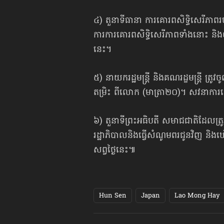
៤) តួនាទីធានា ការគោរពសិទ្ធិសេរីភាពរ
ការការគោរពសិទ្ធិសេរីភាពទាំងនោះ និង
នេះ។
៥) នាយករដ្ឋមន្ត្រី និងគណរដ្ខមន្ត្រី ត
តម្រិះ ពីលោក (មាត្រា២០)។ សវនាការន
៦) តួនាទីព្រះអធិបតី សមាជជាតិដែលត្រូវធ្
រដ្ឋាភិបាលនិងធ្វើសំណូមពរជូនវិញ ន
សព្វថ្ងៃនេះ៕
Hun Sen
Japan
Lao Mong Hay