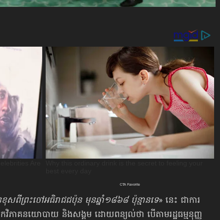
ិនខុសពីព្រះចៅអធិរាជជប៉ុន មុនឆ្នាំ១៨៦៨ ប៉ុន្មានទេ
» នេះ ជាការ
វិភាគនយោបាយ និងសង្គម ដោយពន្យល់ថា បើតាមរដ្ឋធម្មនុញ្ញ