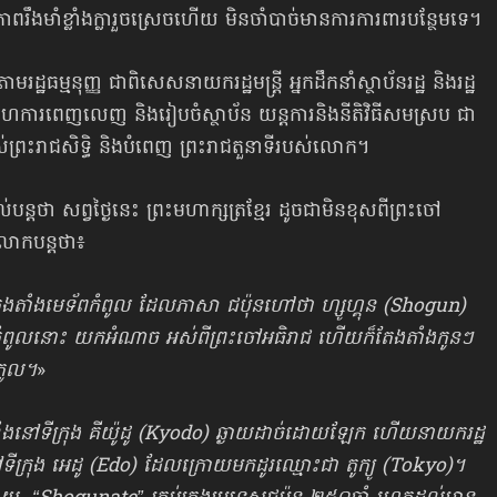
នភាពរឹងមាំខ្លាំងក្លារួចស្រេចហើយ មិនចាំបាច់មានការការពារបន្ថែមទេ។
ដ្ឋធម្មនុញ្ញ ជាពិសេសនាយករដ្ឋមន្ត្រី អ្នកដឹកនាំស្ថាប័នរដ្ឋ និងរដ្ឋ
 ថ្វាយសហការពេញលេញ និងរៀបចំស្ថាប័ន យន្តការនិងនីតិវិធីសមស្រប ជា
ស់ព្រះរាជសិទ្ធិ និងបំពេញ ព្រះរាជតួនាទីរបស់លោក។
បន្តថា សព្វថ្ងៃនេះ ព្រះមហាក្សត្រខ្មែរ ដូចជាមិនខុសពីព្រះចៅ
 លោកបន្តថា៖
ែងតាំងមេទ័ពកំពូល ដែលភាសា ជប៉ុនហៅថា ហ្សូហ្គុន (Shogun)
មេទ័ពកំពូលនោះ យកអំណាច អស់ពីព្រះចៅអធិរាជ ហើយក៏តែងតាំងកូនៗ
រកូល។
»
ងវាំង​នៅទីក្រុង គីយ៉ូដូ (Kyodo) ឆ្ងាយដាច់ដោយឡែក ហើយនាយករដ្ឋ
ស​នៅទីក្រុង អេដូ (Edo) ដែលក្រោយមក​ដូរឈ្មោះជា តូក្យូ (Tokyo)។