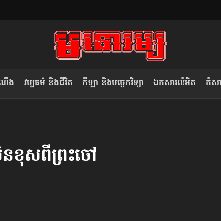
ំណឹង
វប្បធម៌ និងជីវិត
កីឡា និងបច្ចេកវិទ្យា
ឯកសារលំអិត
កំសាន
សម រង្ស៊ី៖ កម្ពុជាគួរមើលគំរូ​តាម​
លិខិតប្រិយមិត្ត៖ «កាមតណ្ហា​
វៀតណាម ក្នុង​ការប្តូរ​មេដឹកនាំ របស់​
មនុស្ស»
 មិនខុសពីព្រះចៅ
ខ្លួន