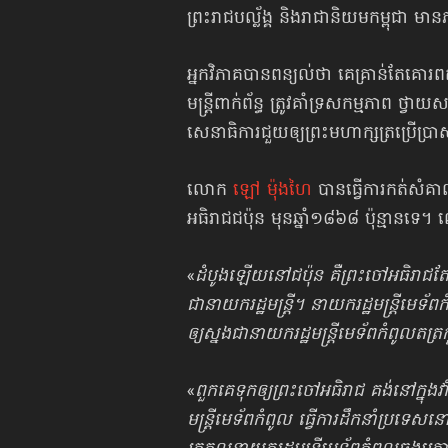
ព្រះរាជបល្ល័ង្គ និងរាជានិយមកម្ពុជា មា
អ្នកវិភាគបានពន្យល់ថា គេគ្រាន់តែគោរពតាមរ
មន្ត្រីពាក់ព័ន្ធ ត្រូវគាំទ្រសកម្មភាព
សេនាធិការជួយឲ្យព្រះមហាក្សត្រប្រើប្រា
លោក
ឡៅ ម៉ុងហៃ
បានធ្វើការកត់សំគាល់
អធិរាជជប៉ុន មុនឆ្នាំ១៨៦៨ ប៉ុន្មានទេ។
«
ដំបូងឡើយនៅជប៉ុន គឺព្រះចៅអធិរាជត
ជានាយករដ្ឋមន្ត្រី។ នាយករដ្ឋមន្រ្តី
ឲ្យស្នងជានាយករដ្ឋមន្ត្រីមេទ័ពកំពូលតត្
«
ពួកគេទុកឲ្យព្រះចៅអធិរាជ គង់នៅក្នុ
មន្ត្រី​មេទ័ពកំពូល ធ្វើការដឹកនាំប្រទេ