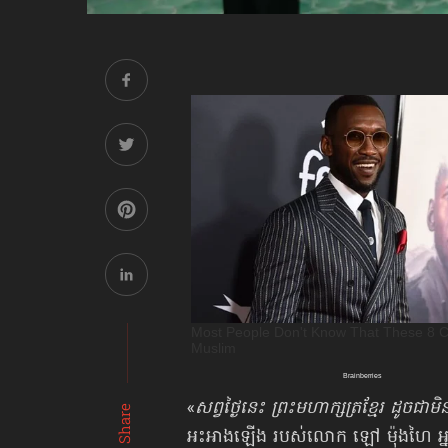
«
សព្វថ្ងៃនេះ ព្រះមហាក្សត្រខ្មែរ ដូចជាម
Share
អះអាងឡើង របស់លោក ឡៅ ម៉ុងហៃ អ្នក