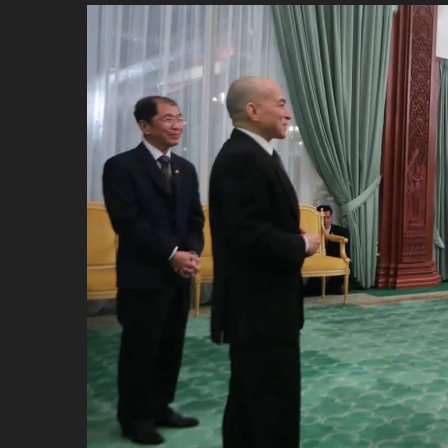
ប្រពៃណី​«ដេញប្រុស»
អឹមបាពេ ប្រកាសជាផ្លូវការ
ចាកចេញពីក្រុម ប៉ារីស
ថើបមាត់ ៖ ក្រុមកីឡាការិនី​
ផ្អាកលេង​​បើប្រធានសហព័ន្ធ​
មិនលាឈប់