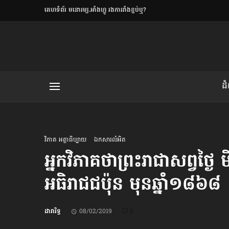
​គេហទំព័រ មនោរម្យ.អាំងហ្វូ រងការរាំងខ្ទប់ឬ?
ិយមិត្ត
ដ
យមិត្ត៖ «កាមតណ្ហា​
លិខិតប្រិយមិត្ត៖ «អំពីទោសៈ»
វិភាគ អត្ថាធិប្បាយ
ឯកសារលំអិត
អ្នកវិភាគថាព្រះរាជាសព្វថ្ងៃ
អធិរាជជប៉ុន មុនឆ្នាំ១៨៦៨
រថ្មីចុងក្រោយ
ខឹម វាសនា ថា«ស្រី
ដារារិទ្ធ
08/02/2019
0
ចរិតថោក»​ស្លៀកពាក់