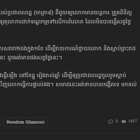
បស់ប្រជាពលរដ្ឋ (មាត្រា៨) គឺជួយឲ្យលោកមានយន្តការ ត្រួតពិនិត្យ
ឲ្យតុលាការដាក់ទណ្ឌកម្មទៅលើការរំលោភ ដែលមិនបានធ្វើសព្វថ្ងៃ
្រូវចូលសវនា២ដងក្នុង១ខែ ដើម្បីរាយការណ៍ថ្វាយលោក និងស្ដាប់ព្រះរាជ
េះ ដូចអត់មានផងសព្វថ្ងៃនេះ។
វើឡើង នៅខែធ្នូ រៀងរាល់ឆ្នាំ ដើម្បីឲ្យប្រជាពលរដ្ឋចូលរួមស្តាប់
ិងឃើញលោកធ្វើការផ្ទាល់ផង។ សមាជនេះអត់ទានបានបង្កើតទេ មកទល់
0
1427
Norodom Sihamoni