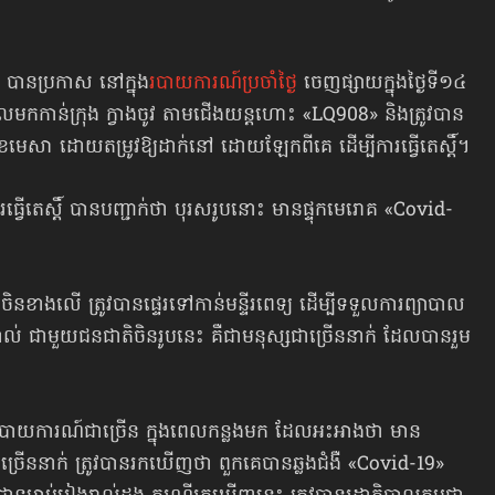
 បានប្រកាស នៅក្នុង
របាយការណ៍ប្រចាំថ្ងៃ
ចេញផ្សាយក្នុងថ្ងៃទី១៤
មកកាន់ក្រុង ក្វាងចូវ តាមជើងយន្ដហោះ «LQ908» និងត្រូវបាន
 ខែមេសា ដោយតម្រូវឱ្យដាក់នៅ ដោយឡែកពីគេ ដើម្បីការធ្វើតេស្ដិ៍។
វើតេស្ដិ៍ បានបញ្ជាក់ថា បុរសរូបនោះ មានផ្ទុកមេរោគ «Covid-
ខាងលើ ត្រូវបានផ្ទេរទៅកាន់មន្ទីរពេទ្យ ដើម្បីទទួលការព្យាបាល
 ជាមួយជនជាតិចិនរូបនេះ គឺជាមនុស្សជាច្រើននាក់ ដែលបានរួម
ាយការណ៍ជាច្រើន ក្នុងពេលកន្លងមក ដែលអះអាងថា មាន
្រើននាក់ ត្រូវបានរកឃើញថា ពួកគេបានឆ្លងជំងឺ «Covid-19»​