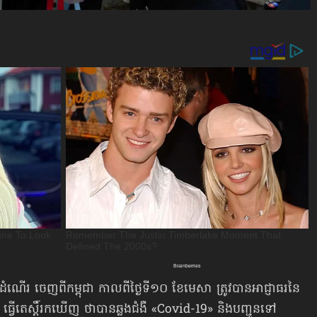
ដំណើរ ចេញពី​កម្ពុជា កាលពីថ្ងៃទី១០ ខែមេសា ត្រូវបានអាជ្ញាធរនៃ
ធ្វើតេស្ដិ៍រកឃើញ ថាបានឆ្លងជំងឺ «Covid-19» និងបញ្ជូន​ទៅ