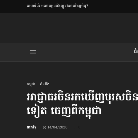
​គេហទំព័រ មនោរម្យ.អាំងហ្វូ រងការរាំងខ្ទប់ឬ?
ិយមិត្ត
ដ
យមិត្ត៖ «កាមតណ្ហា​
លិខិតប្រិយមិត្ត៖ «អំពីទោសៈ»
កម្ពុជា
ដំណឹង
អាជ្ញាធរ​ចិន​រកឃើញ​បុរសចិន​ផ
ទៀត ចេញពី​កម្ពុជា
រថ្មីចុងក្រោយ
ខឹម វាសនា ថា«ស្រី
ដារារិទ្ធ
14/04/2020
0
ចរិតថោក»​ស្លៀកពាក់