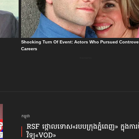
កម្ពុជា
RSF ថ្កោលទោស​«របបក្រុងភ្នំពេញ» ក្នុងការប
វិទ្យុ«VOD»