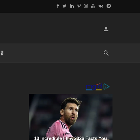
្ដ
លិខិតប្រិយមិត្ត៖ «អំពីទោសៈ»