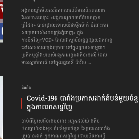
អង្គការឃ្លាំមើលសេរីភាពសារព័ត៌មានពិភពលោក
ដែលមានឈ្មោះ «អង្គការអ្នកយកព័ត៌មានគ្មាន
ព្រំដែន» បានថ្កោលទោសយ៉ាងម៉ឺងម៉ាត់ ចំពោះការ
សម្រេចរបស់«របបក្រុងភ្នំពេញ» ក្នុង
ការបិទវិទ្យុ«VOD» ដែលជាស្ថាប័នផ្សព្វផ្សាយឯករាជ្យ
នៅសេសសល់ចុងក្រោយ នៅក្នុងប្រទេសកម្ពុជា។
ប្រតិកម្មខ្លាំងៗ​របស់អង្គការអន្តរជាតិខាងលើ ដែល
មានស្នាក់ការធំ នៅក្នុងរដ្ឋធានី ប៉ារីស ...
ដំណឹង
Covid-19៖ បារាំងប្រកាស​ដាក់តំបន់​មួយចំន
ក្នុង​ភាពអាសន្នវិញ
ចាប់ពីថ្ងៃសៅរ៍ខាងមុខនេះ រហូតដល់យ៉ាងតិច
៤សប្ដាហ៍ខាងមុខ តំបន់មួយចំនួន នៃប្រទេសបារាំង
ត្រូវបានដាក់ ក្នុង​ភាពអាសន្នវិញ ដោយបិទការធ្វើ