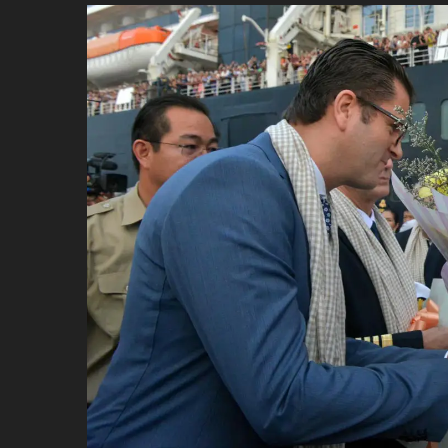
ប្រពៃណី​«ដេញប្រុស»
អឹមបាពេ ប្រកាសជាផ្លូវការ
ចាកចេញពីក្រុម ប៉ារីស
ថើបមាត់ ៖ ក្រុមកីឡាការិនី​
ផ្អាកលេង​​បើប្រធានសហព័ន្ធ​
មិនលាឈប់