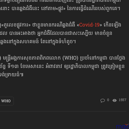
្តែជាទម្លាប់រៀងរាល់ដង ករណីរកឃើញនេះ ត្រូវបានរដ្ឋាភិបាលកម្ពុជា
នោះ បានឆ្លងជំងឺនេះ នៅតាម«ផ្លូវ» នៃការធ្វើដំណើររបស់ពួកគេ។
តួលេខផ្លូវការ» ថាខ្លួនមានករណីឆ្លងជំងឺ «
Covid-19
» កើនឡើង
ដែល បានអះអាងថា អ្នកជំងឺដែលបានជាសះស្បើយ មានចំនួន
្លង​នៅក្នុងសហគមន៍ តែនៅក្នុងទំហំតូច។
ន្រ្តី​អង្គការ​សុខភាព​ពិភព​លោក (WHO) ប្រចាំ​នៅ​កម្ពុជា​ បានថ្លែង
​ ទី១៣ ខែមេសានេះ ​អំពាវនាវ ​ឲ្យ​រដ្ឋាភិបាល​កម្ពុជា​ ត្រូវត្រៀម​ខ្លួន
រង់ទ្រាយ​ធំ៕
0
1557
WHO