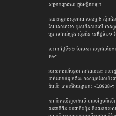
សម្រាកព្យាបាល ក្នុងមន្ទីរពេទ្យ។
គណៈកម្មការសុខភាព របស់ក្រុង ស៊ិនជិន
ខែមេសានេះថា បុរសចិនខាងលើ បានចូល​
ផ្ទេរ ទៅកាន់ក្រុង ស៊ិនជិន នៅថ្ងៃទី១១
លុះនៅថ្ងៃទី១២ ខែមេសា លទ្ធផលនៃការធ្
19»។
របាយការណ៍បន្តថា នៅពេលនេះ ពលរដ្ឋចិន
ដាច់ដោយឡែកពីគេ ខណៈអ្នកដែលប៉ះពាល់
ដំណើរ តាមជើងយន្តហោះ «LQ908»។
ករណីរកឃើញខាងលើ បានបន្ថែមពីលើរប
ជនជាតិចិន ជនជាតិជប៉ុន និងជនបរទេសច