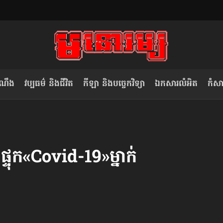
ំណឹង
វប្បធម៌ និងជីវិត
កីឡា និងបច្ចេកវិទ្យា
ឯកសារលំអិត
កំសាន
សម រង្ស៊ី៖ កម្ពុជាគួរមើលគំរូ​តាម​
លិខិតប្រិយមិត្ត៖ «កាមតណ្ហា​
វៀតណាម ក្នុង​ការប្តូរ​មេដឹកនាំ របស់​
មនុស្ស»
្ទុក​«Covid-19»​ម្នាក់​
ខ្លួន