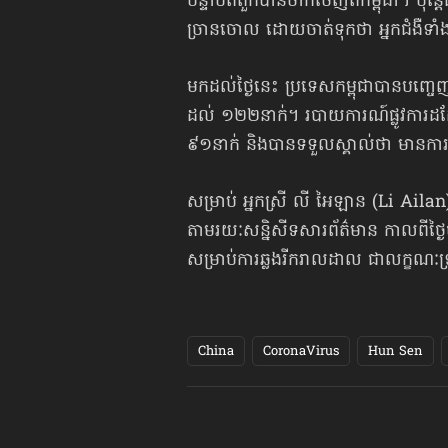
បន្ទាប់ពីពួកបានចាកចេញពីកម្ពុជា។ ប៉ុន
ច្រានចោល ដោយចាត់ទុកថា អ្នកជំងឺទាំង
មកដល់ថ្ងៃនេះ ប្រទេសកម្ពុជាបានបញ្ចេញ«
ដល់ ១២២នាក់។ របាយការណ៍ផ្លូវការដ
៩១នាក់ និងបានទទួលស្គាល់ថា មានការឆ
សម្រាប់ អ្នកស្រី លី អៃឡាន (Li Ailan) ម
តាមរយៈសន្និសីទសារព័ត៌មាន កាលពីថ្ងៃ​ច័ន្ទ
សម្រាប់​ការ​ឆ្លងរីករាលដាល ជាលក្ខណៈ​ទ្
China
CoronaVirus
Hun Sen