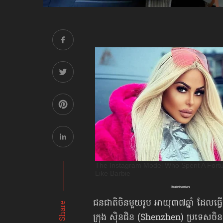
ជនជាតិចិនមួយរូប អាយុ៣៧ឆ្នាំ ដែលធ្វើ
Share
ក្រុង ស៊ិនជិន (Shenzhen) ប្រទេសចិន 