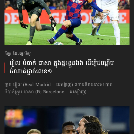
កីឡា និងបច្ចេកវិទ្យា
រៀល បំបាក់ បាសា ក្នុង​ផ្ទះ​ខ្លួនឯង ដើម្បីដណ្ដើម​
ចំណាត់ថ្នាក់​លេខ១
ក្រុម រៀល (Real Madrid – អេស្ប៉ាញ) ហៅអធិរាជអាវស បាន
បំបាក់ក្រុម បាសា (Fc Barcelone – អេស្ប៉ាញ) ...