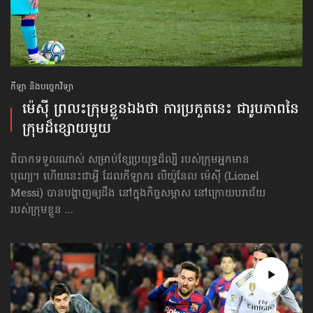
កីឡា និងបច្ចេកវិទ្យា
ម៉េស៊ី ព្រលះក្រុមខ្លួនឯងថា ការប្រកួតនេះ ជារូបភាព​នៃ
ក្រុម​ដ៏ខ្សោយមួយ
ពិបាកទទួលណាស់ សម្រាប់ខ្សែប្រយុទ្ធដ៏ល្បី របស់ក្រុមអ្នកមាន
បុណ្យ។ ហើយនេះជាអ្វី ដែលកីឡាករ លីយ៉ូនែល ម៉េស៊ី (Lionel
Messi) បានបង្ហាញឲ្យដឹង នៅក្នុងកិច្ចសម្ភាស នៅក្រោយបរាជ័យ
របស់ក្រុមខ្លួន ...