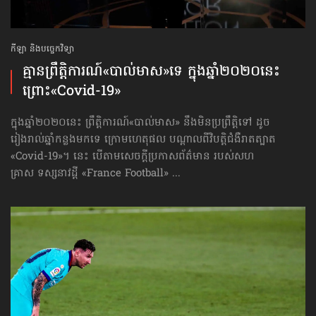
កីឡា និងបច្ចេកវិទ្យា
គ្មាន​ព្រឹត្តិការណ៍​«បាល់មាស»​ទេ ក្នុងឆ្នាំ​២០២០នេះ
ព្រោះ​«Covid-19»
ក្នុងឆ្នាំ​២០២០នេះ ព្រឹត្តិការណ៍«បាល់មាស» នឹងមិនប្រព្រឹត្តិទៅ ដូច​
រៀងរាល់ឆ្នាំ​កន្លង​មក​ទេ ក្រោមហេតុផល បណ្ដាលពីវិបត្តិជំងឺរាតត្បាត
«Covid-19»។ នេះ បើតាម​សេចក្ដី​ប្រកាស​ព័ត៌មាន របស់សហ
គ្រាស ទស្សនាវដ្ដី «France Football» ...