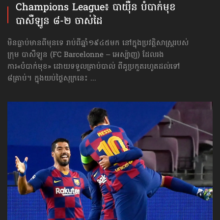
Champions League៖ បាយ៉ឺន បំបាក់មុខ
បាសឺឡូន ៨-២ ចាស់ដៃ
មិនធ្លាប់មានពីមុនទេ រាប់ពីឆ្នាំ១៩៤៥មក នៅក្នុងប្រវត្តិសាស្ត្ររបស់
ក្រុម បាសឺឡូន (FC Barcelonne – អេស្ប៉ាញ) ដែលរង
ការ«បំបាក់មុខ» ដោយទទួលគ្រាប់បាល់ ពីគូប្រកួតរហូតដល់ទៅ
៨គ្រាប់។ ក្នុងយប់ថ្ងៃសុក្រនេះ ...