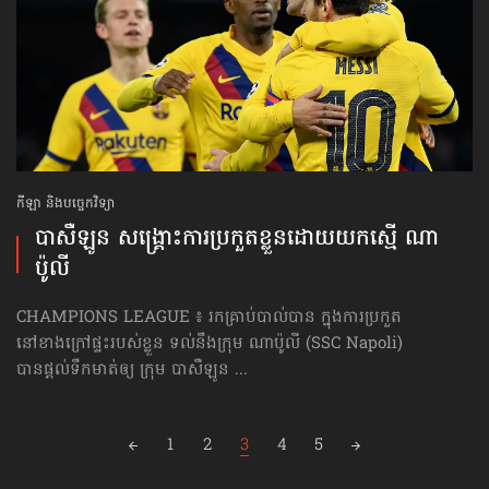
កីឡា និងបច្ចេកវិទ្យា
បាសឺឡូន សង្គ្រោះការប្រកួតខ្លួនដោយយកស្មើ ណា
ប៉ូលី
CHAMPIONS LEAGUE ៖ រកគ្រាប់បាល់បាន ក្នុងការប្រកួត
នៅខាងក្រៅផ្ទះរបស់ខ្លួន ទល់នឹងក្រុម ណាប៉ូលី (SSC Napoli)
បានផ្ដល់ទឹកមាត់ឲ្យ ក្រុម បាសឺឡូន ...
Posts
1
2
3
4
5
navigation