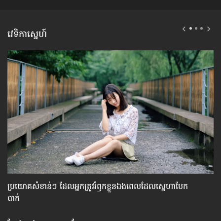
វេទិកាស្នេហ៍
ប្រយោគ​សំខាន់ៗ ដែល​អ្នក​ត្រូវ​រំឭក​ខ្លួនឯង​ពេល​ដែល​ស្នេហា​បែក
វិ
បាក់