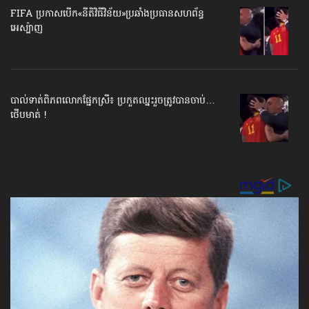
FIFA ប្រកាសបើក​«នីតិវិធីវិន័យ»​ប្រឆាំងប្រធានសហព័ន្ធ​
អេស្ប៉ាញ
បាល់ទាត់​ពិភពលោក​ផ្នែកស្រី៖ ប្រកួតឈ្នះរួច​ត្រូវបានចាប់…
ថើបមាត់ !