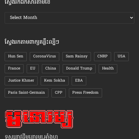
ស្វែងរកឯកសារតាមខែ
ស្វែងរក
ឯកសារ
តាមខែ
ស្វែងរកតាមពាក្យគន្លឹះល្បីៗ
Hun Sen
CoronaVirus
Sam Rainsy
CNRP
USA
France
EU
China
Donald Trump
Health
Justice Khmer
Kem Sokha
EBA
Paris Saint-Germain
CPP
Press Freedom
ទស្សនាវដ្ដីមនោរម្យ.អាំងហ្វូ