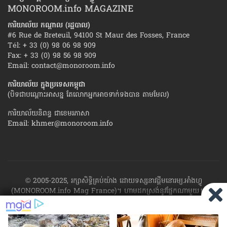
MONOROOM.info MAGAZINE
ការិយាល័យ កណ្ដាល (រដ្ឋបាល)
#6 Rue de Breteuil, 94100 St Maur des Fosses, France
Tél: + 33 (0) 98 06 98 909
Fax: + 33 (0) 98 56 98 909
Email:
contact@monoroom.info
ការិយាល័យ ក្នុង​ប្រទេស​កម្ពុជា
(បិទជាបណ្ដោះអាសន្ន តែលោកអ្នកអាចទាក់ទងបាន តាមមែល)
ការិយាល័យនិពន្ធ ជាខេមរភាសា
Email:
khmer@monoroom.info
© 2005-2025, រក្សាសិទ្ធិគ្រប់យ៉ាង ដោយទស្សនាវដ្ដី​មនោរម្យ.អាំងហ្វូ
(MONOROOM.info Mag France)។ ហាម​ដក​ស្រង់​នូវ​ផ្នែក​ណា​មួយ​ ឬ​ផ្នែក​
ទាំង​អស់ ​នៃ​ការ​ផ្សាយ​របស់​ទស្សនាវដ្ដី​​មនោរម្យ.អាំងហ្វូ យក​ទៅ​​បោះពុម្ព នៅ
លើក្រដាស ឬតាម​ប្រព័ន្ធ​អេឡិច​ត្រូនិច - ផ្សាយ​តាម​រលក​ធាតុអាកាស ឬតាមប្រព័ន្ធ
អេឡិចត្រូនិច - សរសេរ​ឡើង​វិញ ឬ​ចែក​ចាយ​ តាមវិធីណាក៏ដោយ ដោយ​គ្មាន​ការ​