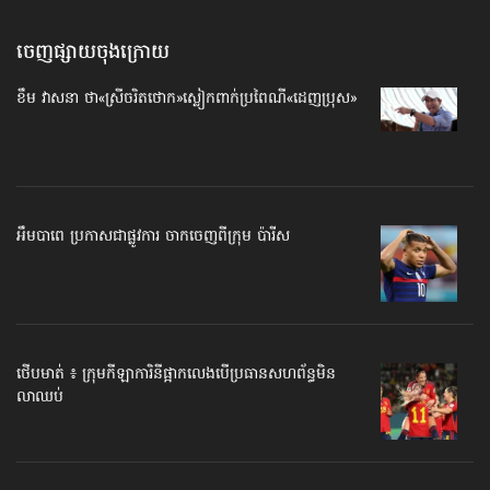
ចេញផ្សាយចុងក្រោយ
ខឹម វាសនា ថា«ស្រីចរិតថោក»​ស្លៀកពាក់ប្រពៃណី​«ដេញប្រុស»
អឹមបាពេ ប្រកាសជាផ្លូវការ ចាកចេញពីក្រុម ប៉ារីស
ថើបមាត់ ៖ ក្រុមកីឡាការិនី​ផ្អាកលេង​​បើប្រធានសហព័ន្ធ​មិន
លាឈប់