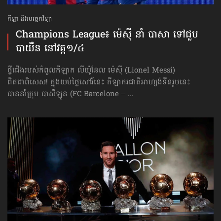
កីឡា និងបច្ចេកវិទ្យា
Champions League៖ ម៉េស៊ី នាំ បាសា ទៅជួប
បាយឺន នៅវគ្គ១/៤
ថ្វីជើងរបស់កំពូលកីឡាក លីយ៉ូនែល ម៉េស៊ី (Lionel Messi)
ពិតជាពិសេស! ក្នុងយប់ថ្ងៃសៅរ៍នេះ កីឡាករ​ជាតិ​អាហ្សង់ទីនរូបនេះ
បាននាំក្រុម បាសឺឡូន (FC Barcelone – ...