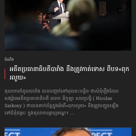
ដំណឹង
អតីត​ប្រធានាធិបតី​បារាំង នឹងត្រូវ​កាត់ទោស ពីបទ​«ពុក
រលួយ»
តុលាការកំពូលបារាំង បានបញ្ជាក់នៅមុននេះបន្តិច ថាសំនុំរឿងដែល
សង្ស័យអតីតប្រធានាធិបតី លោក នីកូឡា សារកូហ្សី ( Nicolas
Sarkozy ) ថាបានពាក់ព័ន្ធក្នុងអំពើ«ពុករលួយ» នឹងត្រូវបញ្ជូនឡើង
ទៅជំនុំជម្រះ ក្នុងតុលាការព្រហ្មទណ្ឌ។ ...