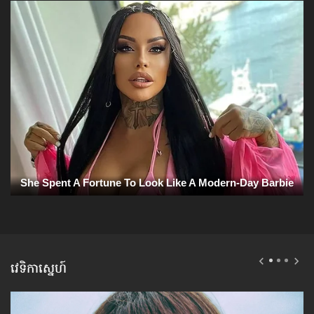
វេទិកាស្នេហ៍