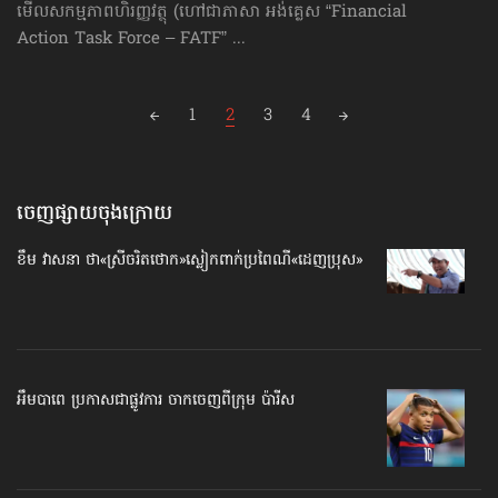
មើលសកម្មភាពហិរញ្ញវត្ថុ (ហៅ​ជា​ភាសា អង់គ្លេស “Financial
Action Task Force – FATF” ...
Posts
1
2
3
4
navigation
ចេញផ្សាយចុងក្រោយ
ខឹម វាសនា ថា«ស្រីចរិតថោក»​ស្លៀកពាក់ប្រពៃណី​«ដេញប្រុស»
អឹមបាពេ ប្រកាសជាផ្លូវការ ចាកចេញពីក្រុម ប៉ារីស