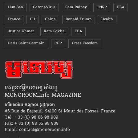
Hun Sen
CoronaVirus
Sam Rainsy
CNRP
USA
France
EU
China
Donald Trump
Health
Justice Khmer
Kem Sokha
EBA
Paris Saint-Germain
CPP
Press Freedom
ទស្សនាវដ្ដីមនោរម្យ.អាំងហ្វូ
MONOROOM.info MAGAZINE
ការិយាល័យ កណ្ដាល (រដ្ឋបាល)
#6 Rue de Breteuil, 94100 St Maur des Fosses, France
Tél: + 33 (0) 98 06 98 909
Fax: + 33 (0) 98 56 98 909
Email:
contact@monoroom.info