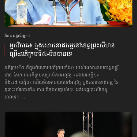
វិភាគ អត្ថាធិប្បាយ
អ្នកវិភាគ៖ ក្នុង​សោកនាដកម្ម​នៅខេត្ត​ព្រះសីហនុ
ប្រើ«អភិក្រមទី៥»​មិនបានទេ
អភិក្រមទី៥ ពីក្នុងចំណោមអភិក្រមទាំង៥ របស់លោកនាយករដ្ឋមន្ត្រី
ហ៊ុន សែន ជាអភិក្រមសម្រាប់ការអនុវត្ត «ដោយអន្លើៗ»
និង«ដោយដុំៗ» ហើយមិនអាចយកទៅអនុវត្ត ក្នុងសោកនាដកម្ម នៃ
គ្រោះរលំអគារចិន កាលពីចុងសប្ដាហ៍មុន នៅខេត្តព្រះសីហនុ
បានទេ។ ...