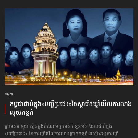
កម្ពុជា
កម្ពុជា​ជាប់ក្នុង​«បញ្ជីប្រផេះ»​នៃស្ថាប័ន​ឃ្លាំមើល​ការលាង​
លុយ​កខ្វក់
ប្រទេសកម្ពុជា ស្ថិតក្នុងចំណោម​ប្រទេសចំនួន១២ ដែលជាប់ក្នុង​
«បញ្ជីប្រផេះ» នៃការឃ្លាំមើល​ការលាងប្រាក់កខ្វក់ របស់​«អង្គការឃ្លាំ