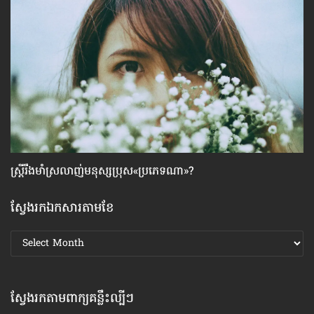
ស្ដ្រីរឹងមាំស្រលាញ់មនុស្សប្រុស«ប្រភេទណា»?
ធ្
ស្វែងរកឯកសារតាមខែ
ស្វែងរក
ឯកសារ
តាមខែ
ស្វែងរកតាមពាក្យគន្លឹះល្បីៗ