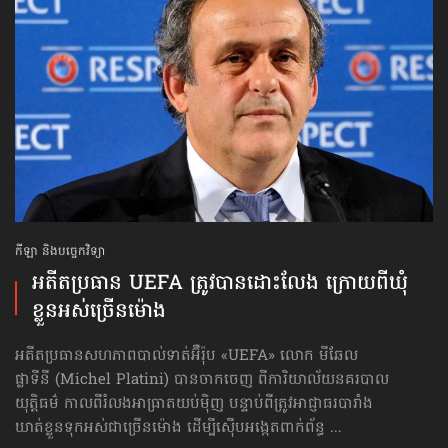
កីឡា និងបច្ចេកវិទ្យា
អតីតប្រធាន UEFA ត្រូវបានដោះលែង ក្រោយពីឃុំ
ខ្លួនអស់ច្រើនម៉ោង
អតីតប្រធានសហភាពបាល់ទាត់អ៊ឺរ៉ុប «UEFA» លោក មីឆែល
ផ្លាទីនី (Michel Platini) បានចាកចេញ ពីការិយាល័យនគរបាល
យុត្តិធម៌ កាលពីរំលងអាធ្រាតយប់ម៉ិញ បន្ទាប់ពីត្រូវអាជ្ញាធរបារាំង
ឃាត់ខ្លួនទុកអស់ជាច្រើនម៉ោង ដើម្បីស៊ើបអង្កេតពាក់ព័ន្ធ ...