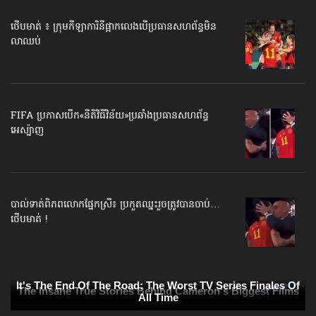
ថើបមាត់ ៖ ក្រុមកីឡាការិនី​ផ្អាកលេង​​បើប្រធានសហព័ន្ធ​មិន
លាឈប់
FIFA ប្រកាសបើក​«នីតិវិធីវិន័យ»​ប្រឆាំងប្រធានសហព័ន្ធ​
អេស្ប៉ាញ
បាល់ទាត់​ពិភពលោក​ផ្នែកស្រី៖ ប្រកួតឈ្នះរួច​ត្រូវបានចាប់…
ថើបមាត់ !