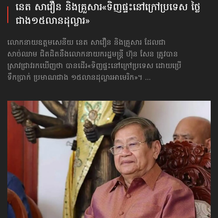
នេត សាវឿន និង​គ្រួសារ​«ទិញ​ផ្ទះ​នៅក្រៅ​ប្រទេស ថ្លៃ
ជាង​១៥លាន​ដុល្លារ»
លោកនាយឧត្ដមសេនីយ នេត សាវឿន និងគ្រួសារ ដែលជា
សាច់ឈាម ជិតដិតនឹងលោកនាយករដ្ឋមន្ត្រី ហ៊ុន សែន ត្រូវបាន
ស្រាវជ្រាវ​រកឃើញថា បានដើរ«ទិញ​ផ្ទះ​នៅក្រៅ​ប្រទេស ដោយប្រើ
ទឹកប្រាក់ ប្រមាណជាង ១៥លានដុល្លារ​អាមេរិក»។ ...