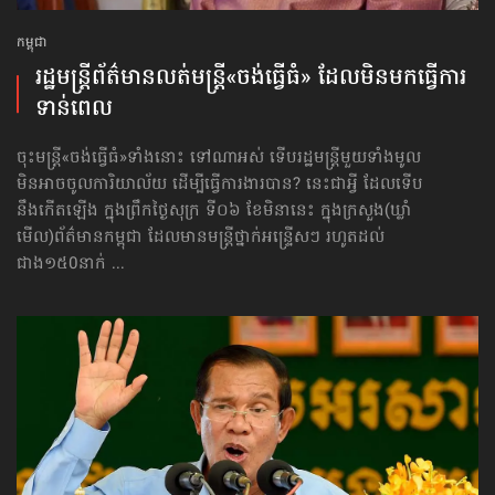
កម្ពុជា
រដ្ឋមន្ត្រីព័ត៌មាន​លត់​មន្ត្រី«ចង់ធ្វើធំ» ដែល​មិនមក​ធ្វើការ​
ទាន់ពេល
ចុះមន្ត្រី«ចង់ធ្វើធំ»ទាំងនោះ ទៅណាអស់ ទើបរដ្ឋមន្ត្រីមួយទាំងមូល
មិនអាចចូលការិយាល័យ ដើម្បីធ្វើការងារបាន? នេះជាអ្វី ដែលទើប
នឹងកើតឡើង ក្នុងព្រឹកថ្ងៃសុក្រ ទី០៦ ខែមិនានេះ ក្នុងក្រសួង(ឃ្លាំ
មើល)ព័ត៌មានកម្ពុជា ដែលមានមន្ត្រីថ្នាក់អន្ទ្រើសៗ រហូតដល់
ជាង១៥0នាក់ ...