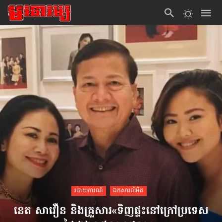
របាយការណ៍
ឯកសារលំអិត
នេត សាវឿន និង​គ្រួសារ​«ទិញ​ផ្ទះ​នៅក្រៅ​ប្រទេស