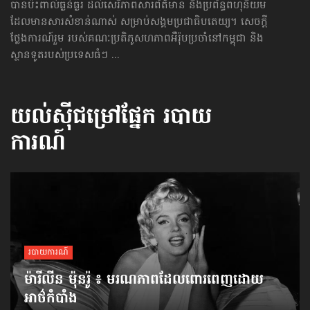
បានប៉ះពាល់ធ្ងន់ធ្ងរ ដល់សេរីភាព​សារព័ត៌មាន និងប្រព័ន្ធពហុនិយម
ដែលមានសារសំខាន់ណាស់ សម្រាប់សង្គមប្រជាធិបតេយ្យ។ សេចក្ដី
ថ្លែងការណ៍រួម របស់គណៈប្រតិភូសហភាពអឺរ៉ុប​ប្រចាំនៅកម្ពុជា និង
ស្ថានទូតរបស់ប្រទេសធំៗ ...
យល់ស៊ីជម្រៅផ្នែក
របាយ
ការណ៍
របាយការណ៍
ម៉ារីលីន ម៉ុនរ៉ូ ៖ មរណភាព​ដែលពោរពេញ​ដោយ
អាថ៌កំបាំង