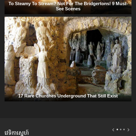
វេទិកាស្នេហ៍