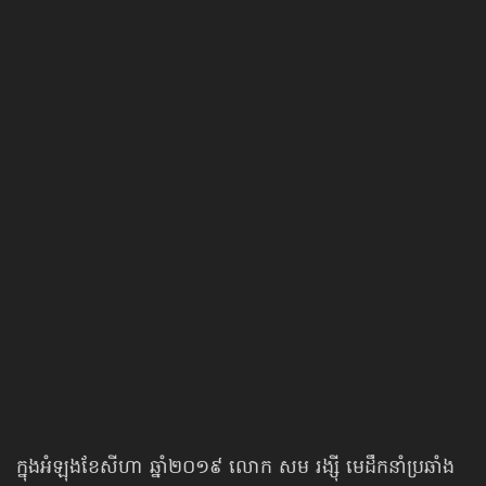
ក្នុងអំឡុង​ខែសីហា ឆ្នាំ២០១៩ លោក សម រង្ស៊ី មេដឹកនាំប្រឆាំង