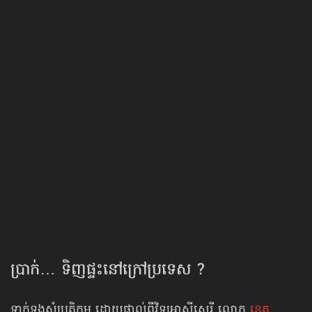
ប្រាក់… ទិញ​ផ្ទះ​នៅក្រៅ​ប្រទេស ?
ទាក់ទងសុំប្រតិកម្ម ដោយផ្ទាល់ពីវិទ្យុអាស៊ីសេរី លោក
នេត