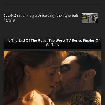
Covid-19៖ ភស្ដុតាង​បង្ហាញថា ចិន​លាក់​តួលេខ​អ្នកស្លាប់ យ៉ាង
ធំសម្បើម