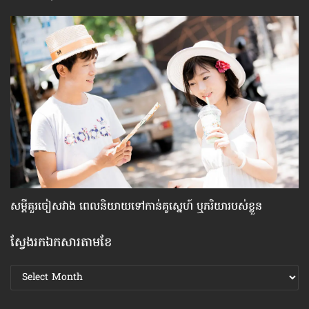
សម្តី​គួរ​ចៀសវាង ពេល​និយាយ​ទៅ​កាន់​គូស្នេហ៍ ឬ​ភរិយា​របស់​ខ្លួន
គន
ស្វែងរកឯកសារតាមខែ
ស្វែងរក
ឯកសារ
តាមខែ