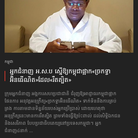
កម្ពុជា
​អ្នកជំនាញ អ.ស.ប ស្នើឱ្យកម្ពុជា​ផ្អាក​«ច្រកទ្វា​
អ៊ិនធើណិត»​ដែល​«រឹតត្បិត»
ក្រុមអ្នកជំនាញ អង្គការសហប្រជាជាតិ ជំរុញឱ្យអាជ្ញាធរកម្ពុជាផ្អាក
ផែនការ អនុវត្តអនុក្រឹត្យ«ច្រកទ្វា​អ៊ិនធើណិត» ទាក់ទិននឹងការគ្រប់
គ្រង ការតាមដានទិន្នន័យរបស់អ្នកប្រើប្រាស់ ដោយហេតុថា
អនុក្រឹត្យនេះមានការរឹតត្បិត ​ព្រមទាំងធ្វើឱ្យប៉ះពាល់ ដល់សិទ្ធិឯកជន
និងសេរីភាព បែបប្រជាធិបតេយ្យនៅប្រទេសកម្ពុជា។ អ្នក
ជំនាញ៤នាក់ ...