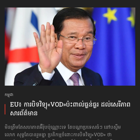
កម្ពុជា
EU៖ ការបិទវិទ្យុ«VOD»ប៉ះពាល់ធ្ងន់ធ្ងរ ដល់សេរីភាព​
សារព័ត៌មាន
មិនត្រឹមតែសហភាពអ៊ឺរ៉ុបប៉ុណ្ណោះទេ តែបណ្ដាប្រទេសធំៗ នៅបស្ចឹម
លោក សុទ្ធតែបានរួមគ្នា ប្រតិកម្មចំពោះការបិទវិទ្យុ«VOD» ថា