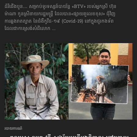
ដំរីជើងបួន… សម្រាប់ទូរទស្សន៍បាយ័ន្ដ «BTV» របស់អ្នកស្រី ហ៊ុន
ម៉ាណា កូនស្រីនាយករដ្ឋមន្ត្រី ដែលបាន​«ផ្សាយតួលេខខុស» ជុំវិញ
ការឆ្លងរាតត្បាត នៃជំងឺកូវីដ-១៩ (Covid-19) នៅក្នុងជួរកងទ័ព
ដែលជាការស្រង់​សំដី​លោក ...
របាយការណ៍