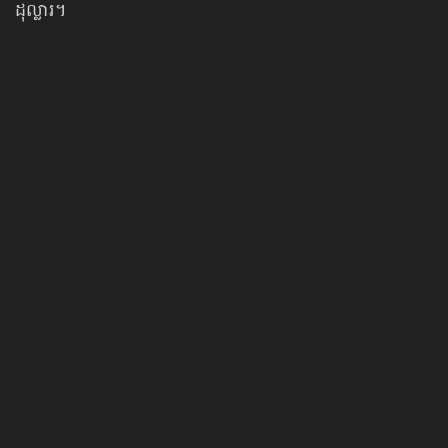
ដុល្លារ។