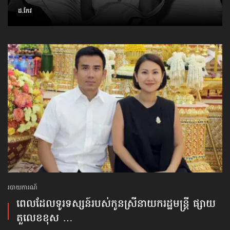
ដ.កែវ
របាយការណ៍
ពេលដែលទូរទស្សន៍​របស់កូនស្រី​នាយករដ្ឋមន្ត្រី ផ្សាយ
តួលេខខុស …