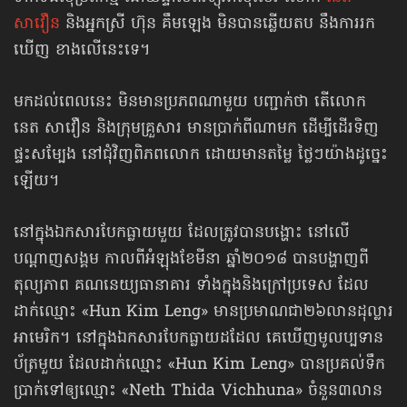
សាវឿន
និងអ្នកស្រី ហ៊ុន គឹមឡេង មិនបានឆ្លើយតប នឹងការរក
ឃើញ ខាងលើ​នេះទេ។
មកដល់ពេលនេះ មិនមានប្រភពណាមួយ បញ្ជាក់ថា តើលោក
នេត សាវឿន និងក្រុមគ្រួសារ មានប្រាក់ពីណាមក ដើម្បីដើរទិញ
ផ្ទះសម្បែង នៅជុំវិញពិភពលោក ដោយមានតម្លៃ ថ្លៃៗយ៉ាងដូច្នេះ
ឡើយ។
នៅក្នុងឯកសារបែកធ្លាយមួយ ដែលត្រូវបានបង្ហោះ នៅលើ
បណ្ដាញសង្គម កាលពីអំឡុងខែមីនា ឆ្នាំ២០១៨ បាន​បង្ហាញពី
តុល្យភាព គណនេយ្យ​ធានាគារ ទាំងក្នុងនិងក្រៅប្រទេស ដែល
ដាក់ឈ្មោះ «Hun Kim Leng» មាន​ប្រមាណ​ជា២៦លានដុល្លារ
អាមេរិក។ នៅក្នុង​ឯកសារ​បែកធ្លាយ​ដដែល គេឃើញមូលប្បទាន
ប័ត្រមួយ ដែលដាក់​ឈ្មោះ «Hun Kim Leng» បានប្រគល់ទឹក
ប្រាក់ទៅឲ្យឈ្មោះ «Neth Thida Vichhuna» ចំនួន៣លាន