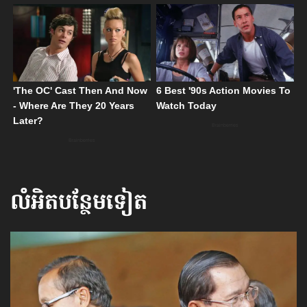
លំអិតបន្ថែមទៀត