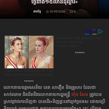
ថ្លៃជាង​១៥លាន​ដុល្លារ»
ដារារិទ្ធ
01/05/2020
0
លោកនាយឧត្ដមសេនីយ នេត សាវឿន និងគ្រួសារ ដែលជា
សាច់ឈាម ជិតដិតនឹងលោកនាយករដ្ឋមន្ត្រី
ហ៊ុន សែន
ត្រូវបាន
ស្រាវជ្រាវ​រកឃើញថា បានដើរ«ទិញ​ផ្ទះ​នៅក្រៅ​ប្រទេស ដោយប្រើ