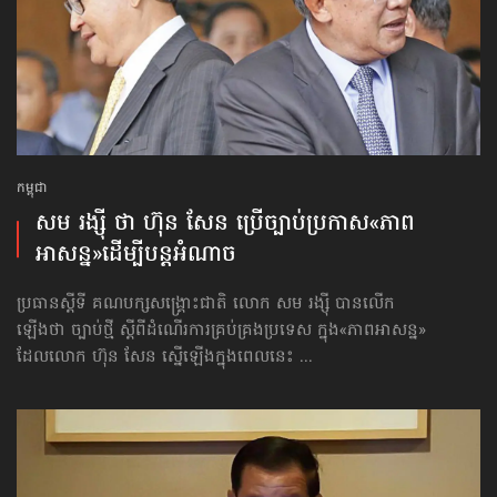
កម្ពុជា
សម រង្ស៊ី ថា ហ៊ុន សែន ប្រើច្បាប់​ប្រកាស«ភាព
អាសន្ន»ដើម្បីបន្តអំណាច
ប្រធានស្ដីទី គណបក្សសង្គ្រោះជាតិ លោក សម រង្ស៊ី បានលើក
ឡើងថា ច្បាប់ថ្មី ស្ដីពីដំណើរការគ្រប់គ្រងប្រទេស ក្នុង«ភាពអាសន្ន»
ដែលលោក ហ៊ុន សែន ស្នើឡើងក្នុងពេលនេះ ...