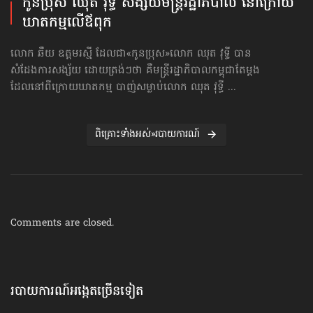
កូនប្រុស ឈុត វុទ្ធី សង្ស័យ​មន្ត្រីរដ្ឋាភិបាល នៅក្រោយ
ឃាតកម្ម​លើឪពុក
លោក ឆឺយ ឧត្ដមរស្មី ដែលជា«កូនប្រុស»លោក ឈុត វុទ្ធី បាន
សំដែងការសង្ស័យ ដោយត្រង់ៗថា គឺមន្ត្រីរដ្ឋាភិបាលកម្ពុជាតែម្ដង
ដែលនៅពីក្រោយឃាតកម្ម បាញ់សម្លាប់លោក ឈុត វុទ្ធី ...
ពិគ្រោះទាំងអស់»របាយការណ៍
Comments are closed.
របាយការណ៍អង្កេតច្រើនទៀត