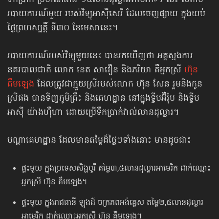
ទឹកប្រាក់ ប្រមាណជាង ១៥លានដុល្លារ​អាមេរិក»។ នេះ បើតាម
របាយការណ៍មួយ របស់វិទ្យុអាស៊ីសេរី ដែលចេញផ្សាយ ក្នុងយប់
ថ្ងៃព្រហស្បត្តិ៍ ទី៣០ ខែមេសានេះ។
របាយការណ៍របស់វិទ្យុមួយនេះ បានរកឃើញថា អគ្គស្នងការ
នគរបាលជាតិ លោក នេត សាវឿន និងភរិយា គឺ​អ្នកស្រី
ហ៊ុន
គឹមឡេង
ដែលត្រូវជា​ក្មួយស្រី​របស់លោក ហ៊ុន សែន រួមនិងកូន
ស្រីផង បានទិញភូមិគ្រឹះ និងគេហដ្ឋាន នៅក្នុងទ្វីបអ៊ឺរ៉ុប និងទ្វីប
អាស៊ី យ៉ាងហ៊ឺហា ដោយប្រើទឹកប្រាក់​វាល់លានដុល្លារ។
បណ្ដាគេហដ្ឋាន ដែលមានតម្លៃដ៏ថ្លៃៗទាំងនោះ មានដូចជា៖
ផ្ទះមួយ ក្នុងប្រទេសសិង្ហបូរី តម្លៃ៣,៥លានដុល្លារអាមេរិក ដាក់ឈ្មោះ
អ្នកស្រី ហ៊ុន គឹមឡេង។
ផ្ទះមួយ ក្នុងរាជធានី ឡុងដ៍ ចក្រភពអង់គ្លេស តម្លៃ២,៥លានដុល្លារ
អាមេរិក ដាក់ឈ្មោះអ្នកស្រី ហ៊ុន គឹមឡេង។