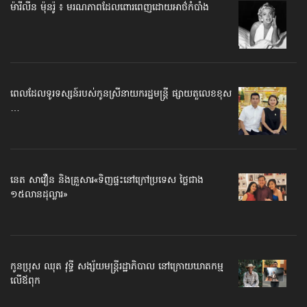
ម៉ារីលីន ម៉ុនរ៉ូ ៖ មរណភាព​ដែលពោរពេញ​ដោយអាថ៌កំបាំង
ពេលដែលទូរទស្សន៍​របស់កូនស្រី​នាយករដ្ឋមន្ត្រី ផ្សាយតួលេខខុស
…
នេត សាវឿន និង​គ្រួសារ​«ទិញ​ផ្ទះ​នៅក្រៅ​ប្រទេស ថ្លៃជាង​
១៥លាន​ដុល្លារ»
កូនប្រុស ឈុត វុទ្ធី សង្ស័យ​មន្ត្រីរដ្ឋាភិបាល នៅក្រោយឃាតកម្ម​
លើឪពុក