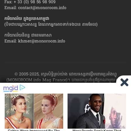
Fax: + 33 (0) 98 56 98 909
Email:
contact@monoroom.info
ការិយាល័យ ក្នុង​ប្រទេស​កម្ពុជា
(បិទជាបណ្ដោះអាសន្ន តែលោកអ្នកអាចទាក់ទងបាន តាមមែល)
ការិយាល័យនិពន្ធ ជាខេមរភាសា
Email:
khmer@monoroom.info
© 2005-2025, រក្សាសិទ្ធិគ្រប់យ៉ាង ដោយទស្សនាវដ្ដី​មនោរម្យ.អាំងហ្វូ
(MONOROOM.info Mag France)។ ហាម​ដក​ស្រង់​នូវ​ផ្នែក​ណា​មួយ​ ឬ​ផ្នែក​
ទាំង​អស់ ​នៃ​ការ​ផ្សាយ​របស់​ទស្សនាវដ្ដី​​មនោរម្យ.អាំងហ្វូ យក​ទៅ​​បោះពុម្ព នៅ
លើក្រដាស ឬតាម​ប្រព័ន្ធ​អេឡិច​ត្រូនិច - ផ្សាយ​តាម​រលក​ធាតុអាកាស ឬតាមប្រព័ន្ធ
អេឡិចត្រូនិច - សរសេរ​ឡើង​វិញ ឬ​ចែក​ចាយ​ តាមវិធីណាក៏ដោយ ដោយ​គ្មាន​ការ​
យល់ព្រម ជា​លាយ​លក្ខណ៍​អក្សរ​ ពី​ចាងហ្វាង​ការ​ផ្សាយ​។
ផ្ទុយមកវិញ ដើម្បី​ទទួល​
បាននូវសិទ្ធិ​ទាំងនេះ សូម​ទាក់​ទង​មក​ទស្សនាវដ្ដី។
RSS
SP
MIRROR
ARCHIVE