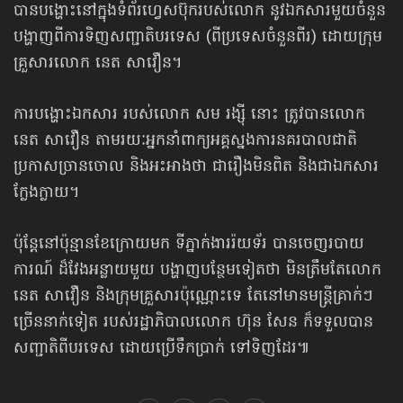
បានបង្ហោះ​នៅក្នុង​ទំព័រហ្វេសប៊ុក​របស់លោក នូវ​ឯកសារមួយចំនួន
បង្ហាញពី​ការទិញ​សញ្ជាតិបរទេស (ពីប្រទេសចំនួនពីរ) ដោយក្រុម
គ្រួសារលោក នេត សាវឿន។
ការបង្ហោះឯកសារ របស់លោក សម រង្ស៊ី នោះ ត្រូវបានលោក
នេត សាវឿន តាមរយៈ​អ្នកនាំពាក្យ​អគ្គស្នងការ​នគរបាលជាតិ
ប្រកាសច្រានចោល និងអះអាងថា ជារឿងមិនពិត និងជាឯកសារ​
ក្លែងក្លាយ។
ប៉ុន្តែនៅប៉ុន្មានខែក្រោយមក ទីភ្នាក់ងាររ៉យទ័រ បានចេញរបាយ
ការណ៍ ដ៏វែងអន្លាយមួយ បង្ហាញបន្ថែមទៀតថា មិន​ត្រឹមតែលោក
នេត សាវឿន និងក្រុមគ្រួសារប៉ុណ្ណោះទេ តែនៅមានមន្ត្រីគ្រាក់ៗ
ច្រើននាក់ទៀត របស់​រដ្ឋាភិបាល​លោក ហ៊ុន សែន ក៏ទទួលបាន
សញ្ជាតិពីបរទេស ដោយប្រើទឹកប្រាក់ ទៅទិញដែរ៕