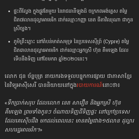
ផ្ទះពីល្វែង ក្នុងផ្លូវតែមួយ នៃរាជធានីឡុងដ៍ ចក្រភពអង់គ្លេស តម្លៃ
ជិត៧លានដុល្លាអាមេរិក ដាក់ឈ្មោះកញ្ញា នេត ធីតាវិឈុណា ជាកូន
ស្រីច្បង។
ភូមិគ្រឹះភ្លោះ នៅតំបន់មាត់សមុទ្រ នៃប្រទេសស៊ីព្រ៍ (Cypre) តម្លៃ
ជិត៣លានដុល្លារអាមេរិក ដាក់ឈ្មោះអ្នកស្រី ហ៊ុន គឹមឡេង ដែល
ទើបនឹងទិញ នៅខែមករា ឆ្នាំ២០២០នេះ។
លោក ជុន ច័ន្ទបុត្រ នាយករងទទួលបន្ទុកការផ្សាយ ជាភាសាខ្មែរ
នៃវិទ្យុអាស៊ីសេរី បាននិយាយ​នៅក្នុង​
របាយការណ៍
​នោះថា៖
«
ទឹកប្រាក់សរុប ដែលលោក នេត សាវឿន និងអ្នកស្រី ហ៊ុន
គឹមឡេង ព្រមទាំងកូនៗ ចំណាយទិញដីទិញផ្ទះ នៅក្រៅប្រទេស
ដែលគេស៊ើបដឹង មកដល់ពេលនេះ មានតម្លៃជាង១៥លាន ដុល្លារ
សហរដ្ឋអាមេរិក។
»