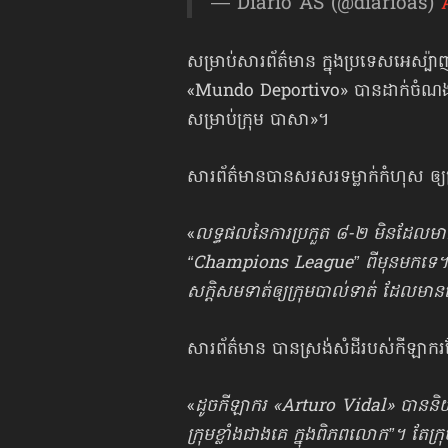
— Diario AS (@diarioas)
សម្រាប់សារព័ត៌មាន ក្នុងប្រទេសអេស្ប៉ា
«Mundo Deportivo» បានដាក់ចំណងជើង ឲ្
សម្រាប់ក្រុម បាសា»។
សារព័ត៌មានបានសរសរទម្លាក់កំហុស ឲ្យក
«
លទ្ធផលនៃការប្រកួត ៨-២ មិនដែលមានក្រុម
“Champions League” ពីមុនមកទេ។ ពួកក
សក្ដិសមទាត់ឲ្យក្រុមបាល់ទាត់ ដែលម
សារព័ត៌មាន បានស្រង់សំដី​របស់កីឡាករ​ខ
«
ដូចកីឡាករ «Arturo Vidal» បានន
ក្រុមខ្លាំងជាងគេ ក្នុងពិភពលោក”។ តែក