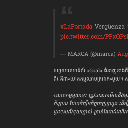
#LaPortada
Vergüenza
pic.twitter.com/PFxQPs
— MARCA (@marca)
Aug
សម្រាប់គេហទំព័រ «Goal» ជំនាញខាងកី
ពីរ គឺជា«ឃាតកម្មឈាមត្រជាក់»មួយ។ សា
«
ឃាតកម្មមួយនេះ ត្រូវបានគេមើលដឹងមុន ថ
កីឡាករ ដែលចិញ្ចឹមចិត្តចេញប្រកួត ដើ
ប្រទេសព័រទុយហ្គាល់ គ្រាន់តែជាដំណើរ​កម