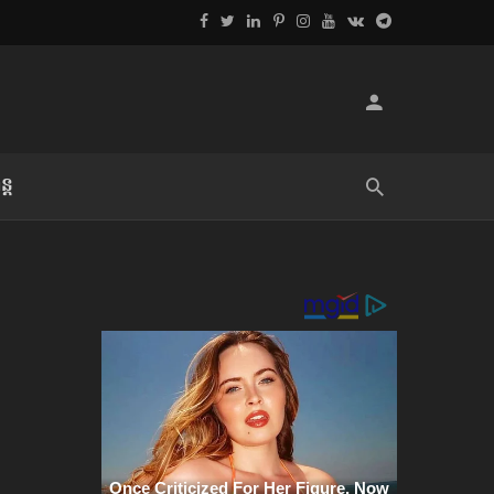
្ដ
លិខិតប្រិយមិត្ត៖ «អំពីទោសៈ»