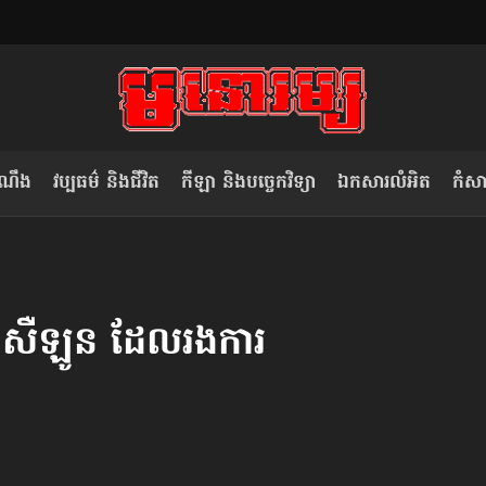
ំណឹង
វប្បធម៌ និងជីវិត
កីឡា និងបច្ចេកវិទ្យា
ឯកសារលំអិត
កំសាន
សម រង្ស៊ី៖ កម្ពុជាគួរមើលគំរូ​តាម​
លិខិតប្រិយមិត្ត៖ «កាមតណ្ហា​
វៀតណាម ក្នុង​ការប្តូរ​មេដឹកនាំ របស់​
មនុស្ស»
 បាសឺឡូន ដែលរង​ការ
ខ្លួន