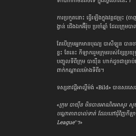
ទឹកប៉ាកកាមិនតិចទេ ក្នុងថ្ងៃសៅរ៍នេះ។
ការប្រកួតនោះ ធ្វើឡើងក្នុងវគ្គជម្រុះ 
ង្វាន់ ជើងឯកអ៊ឺរ៉ុប ប្រចាំឆ្នាំ ដែលក្រុ
​តែបើក្រុមអ្នកមានបុណ្យ បាសឺឡូន បាន
ខ្លះ តែនេះ កីឡាកររួមក្រុមរបស់ខ្សែប្រ
បញ្ចូលទីពីក្រុម បាយ៉ឺន ហាក់ដូចជា​គ្រាប់
ពាក់កណ្ដាល​ម៉ោង​ទីពីរ។
ទស្សនាវដ្ដីអាល្លឺម៉ង់ «Bild» បានសរសេ
«
ក្រុម បាយ៉ឹន មិនបានអាណិតអាសូរ សូម
បណ្ដាតារាបាល់ទាត់ ដែលនៅជុំវិញកីឡា
League”។
»