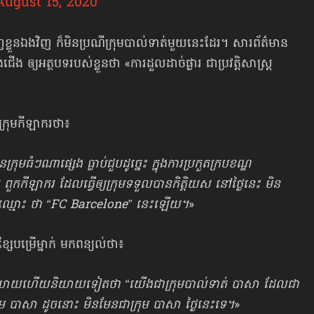
August 15, 2020
ញខ្លួនឯងវិញ ក៏មិនប្រណីក្រុមបាល់ទាត់​មួយនេះ​ដែរ។ សារព័ត៌មាន
យអត្ថបទរបស់ខ្លួនថា «ការដួលដាច់ផ្ងារ ជាប្រវត្តិសាស្ត្រ
្រុមកីឡាករ​ថា៖
ធំៗ​ណាផ្សេង ធ្លាប់ជួបដូច្នេះ ក្នុងការប្រកួត​ក្របខណ្ឌ
ីឡាករ ដែលធ្វើឲ្យក្រុម​​ទទួលបាន​កិត្តិយស នៅថ្ងៃនេះ មិន
ានឈ្មោះ ថា “FC Barcelone” នេះឡើយ។
»
្សែបម្រើម្នាក់ មកពន្យល់ថា៖
ិយាយហើយនិយាយទៀតថា “យើងជាក្រុម​បាល់ទាត់ បាសា ដែលជា
្រុម បាសា ដូចនោះ មិនមែន​ជាក្រុម បាសា ថ្ងៃនេះទេ។
»