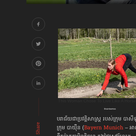
បរាជ័យជាប្រវត្តិសាស្ត្រ របស់ក្រុម បាសឺ
Share
ក្រុម បាយ៉ឺន (
Bayern Munich
– អាល្