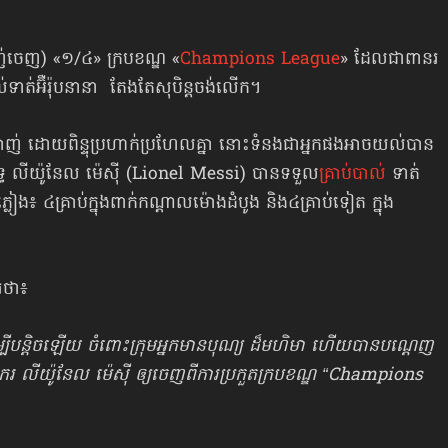
(ចាញ់ចេញ) «១/៤» ក្របខណ្ឌ «
Champions League
» ដែលជាពានរ
មបាល់ទាត់អ៊ឺរ៉ុបនានា តែងតែសុបិន្តចង់លើក។
ចាញ់ ដោយពិន្ទុប្រហាក់ប្រហែលគ្នា នោះទំនង​ជា​អ្នកផងអាចយល់បាន
យុទ្ធ លីយ៉ូនែល ម៉េស៊ី (Lionel Messi) បានទទួល
គ្រាប់បាល់
ទាត់
​ភ្លៀង៖ ៤គ្រាប់​ក្នុង​ពាក់កណ្ដាលម៉ោងដំបូង និង៤គ្រាប់ទៀត ក្នុង
រថា៖
្បីបន្តិចឡើយ ចំពោះក្រុមអ្នកមានបុណ្យ ដ៏មហិមា ហើយបានបណ្ដេញ​
ករ លីយ៉ូនែល ម៉េស៊ី ឲ្យចេញពីការប្រកួតក្របខណ្ឌ “Champions