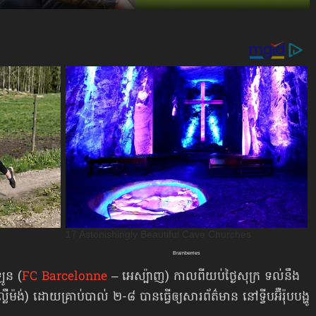
ឡូន (
FC Barcelonne
– អេស្ប៉ាញ) កាលពីយប់​ថ្ងៃសុក្រ ទល់នឹង
លឺម៉ង់) ដោយគ្រាប់បាល់ ២-៨ បាន​ធ្វើឲ្យសារព័ត៌មាន នៅទ្វីបអ៊ឺរ៉ុបបង្ហូ