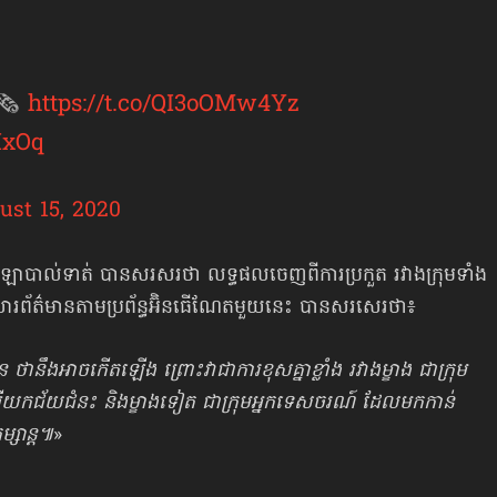
 🗞
https://t.co/QI3oOMw4Yz
IxOq
ust 15, 2020
ឡាបាល់ទាត់ បានសរសរថា លទ្ធផលចេញ​ពី​ការប្រកួត រវាងក្រុមទាំង
រព័ត៌មាន​តាម​ប្រព័ន្ធ​អ៊ិនធើណែតមួយនេះ បានសរសេរថា៖
ានឹងអាចកើតឡើង ព្រោះវាជា​ការខុស​គ្នាខ្លាំង រវាងម្ខាង ជាក្រុម
ម្បីយកជ័យជំនះ និង​ម្ខាងទៀត ជាក្រុមអ្នកទេសចរណ៍ ដែលមកកាន់
្សាន្ដ៕
»