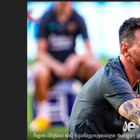
ប្រពៃណី​«ដេញប្រុស»
អឹមបាពេ ប្រកាសជាផ្លូវការ
ចាកចេញពីក្រុម ប៉ារីស
ថើបមាត់ ៖ ក្រុមកីឡាការិនី​
ផ្អាកលេង​​បើប្រធានសហព័ន្ធ​
មិនលាឈប់
កីឡាករ លីយ៉ូនែល ម៉េស៊ី កំពូលខ្សែប្រយុទ្ធរបស់ក្រុម បាសឺឡូន។ (