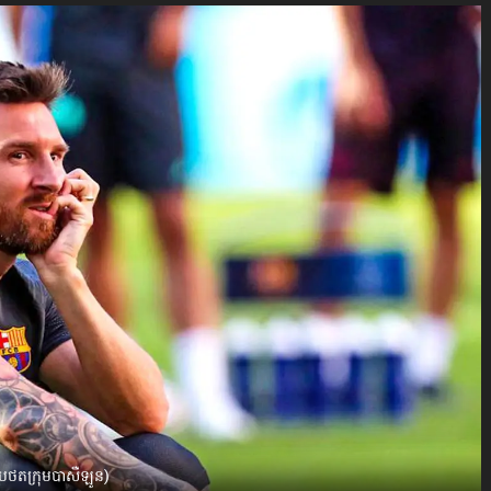
រូបថតក្រុមបាសឺឡូន)