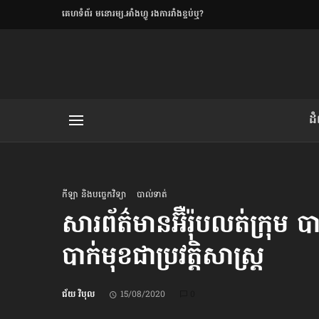
​គេហទំព័រ មនោរម្យ.អាំងហ្វូ រងការរាំងខ្ទប់ឬ?
ិយមិត្ត
ដ
យមិត្ត៖ «កាមតណ្ហា​
លិខិតប្រិយមិត្ត៖ «អំពីទោសៈ»
កីឡា និងបច្ចេកវិទ្យា
បាល់ទាត់
សារព័ត៌មានអ៊ឺរ៉ុប​លត់ក្រុម
បាក់មុខ​ជាប្រវត្តិសាស្ត្រ
រថ្មីចុងក្រោយ
ខឹម វាសនា ថា«ស្រី
ជ័យ វិបុល
15/08/2020
0
ចរិតថោក»​ស្លៀកពាក់