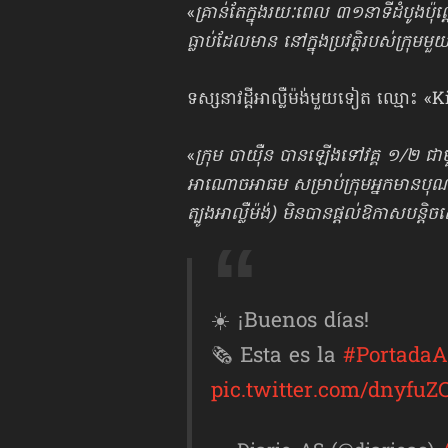
«
គ្រាន់តែក្នុងរយៈពេល ៣១នាទីដំបូងប៉ុ
ធ្លាប់ដែលមាន នៅក្នុងប្រវត្តិរបស់ក្រុមមួ
ទស្សនាវដ្ដីអាល្លឺម៉ង់មួយទៀត ឈ្មោះ «
«
ក្រុម បាយ៉ឺន បានឡើងទៅវគ្គ ១/២ ជាម
អាណោចអាធម សម្រាប់ក្រុមអ្នកមានបុណ្យ
ត្បូងអាល្លឺម៉ង់) មិនបានផ្ដល់​ឱកាសប
☀️ ¡Buenos días!
🗞️ Esta es la
#Portada
pic.twitter.com/dnyfuZ