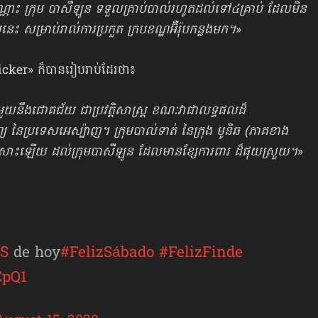
ណ្ណោះ ក្រុម បាសឺឡូន ទទួលគ្រាប់បាល់​រហូតដល់​ទៅ៤គ្រាប់ ដែលមិន
យនេះ សម្រាប់រាល់​ការប្រកួត ក្របខណ្ឌអ៊ឺរ៉ុបកន្លងមក។
»
Kicker» ក៏បានរៀបរាប់ដែរថា៖
ួយនឹងជោគជ័យ ជាប្រវត្តិសាស្ត្រ ខណៈវាជា​លទ្ធផល​ដ៏
 នៃប្រទេសអេស្ប៉ាញ។ ក្រុម​បាល់ទាត់ នៃក្រុង មូនិឆ (ភាគខាង
ន្តិច​សោះឡើយ ដល់ក្រុមបាសឺឡូន ដែលមានខ្សែការពារ ដ៏ផុយស្រួយ។
»
AS
de hoy
#FelizSábado
#FelizFinde
CpQ1