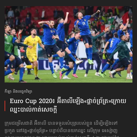
កីឡា និងបច្ចេកវិទ្យា
Euro Cup 2020៖ អ៊ីតាលីឡើង​«ផ្ដាច់ព្រ័ត្រ»​ក្រោយ​
ឈ្នះ​បាល់កាត់សេចក្ដី
ក្រុមជម្រើសជាតិ អ៊ីតាលី បានទទួលសំបុត្ររបស់ខ្លួន ដើម្បីឡើងទៅ
ប្រកួត នៅវគ្គ«ផ្ដាច់ព្រ័ត្រ» បន្ទាប់ពីបាន​យកឈ្នះ លើក្រុម អេស្ប៉ាញ