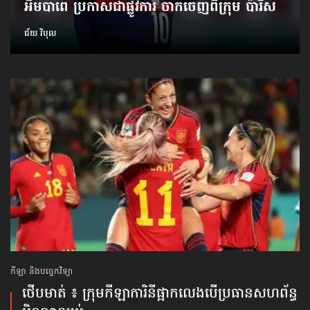
អឹមបាពេ ប្រកាសជាផ្លូវការ ចាកចេញពីក្រុម ប៉ារីស
ជ័យ វិបុល
កីឡា និងបច្ចេកវិទ្យា
ថើបមាត់ ៖ ក្រុមកីឡាការិនី​ផ្អាកលេង​​បើប្រធានសហព័ន្ធ​