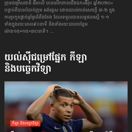
ក្រុមជម្រើសជាតិ អ៊ីតាលី បានលើកពានជើងឯក«អ៊ឺរ៉ុប ឆ្នាំ២០២០»
បន្ទាប់ពីបានបំបាក់ក្រុម អង់គ្លេស ដោយ​បាល់​កាត់សេចក្ដី ៣-២ ក្នុង​
ការប្រកួត​ផ្ដាច់ព្រ័ត្រ​ដ៏តឹងតែង ដែលទទួលបានលទ្ធផលស្មើ ១-១
ទាំងក្នុង​រយៈពេល​៩០នាទី និងទាំងរយៈពេលបន្ថែម
ម៉ោង១៥+១៥=៣០នាទី។ ...
យល់ស៊ីជម្រៅផ្នែក
កីឡា
និងបច្ចេកវិទ្យា
កីឡា និងបច្ចេកវិទ្យា