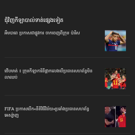
ជុំវិញកីឡាបាល់ទាត់​ផ្សេងទៀត
អឹមបាពេ ប្រកាសជាផ្លូវការ ចាកចេញពីក្រុម ប៉ារីស
ថើបមាត់ ៖ ក្រុមកីឡាការិនី​ផ្អាកលេង​​បើប្រធានសហព័ន្ធ​មិន
លាឈប់
FIFA ប្រកាសបើក​«នីតិវិធីវិន័យ»​ប្រឆាំងប្រធានសហព័ន្ធ​
អេស្ប៉ាញ