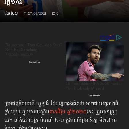
វគ្គ១/៤
ជ័យ វិបុល
27/06/2021
0
ក្រុមជម្រើសជាតិ ហូឡង់ ដែលអ្នកផងគិតថា អាចជាបេក្ខភាពដ៏
ខ្លាំងមួយ ក្នុងការដណ្ដើម
ពានអ៊ឺរ៉ុប ឆ្នាំ២០២០
នេះ ត្រូវបានក្រុម
ឆេក លត់ដោយគ្រាប់បាល់ ២-០ ក្នុងយប់ថ្ងៃអាទិត្យ ទី២៧ ខែ