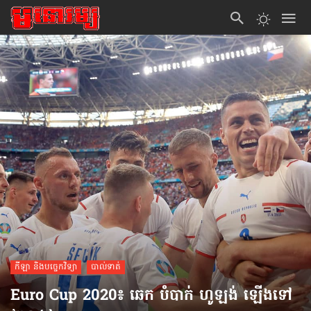
កីឡា និងបច្ចេកវិទ្យា
បាល់ទាត់
Euro Cup 2020៖ ឆេក បំបាក់ ហូឡង់ ឡើងទៅ​