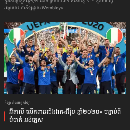
ក្នុងការប្រកួតវគ្គ១/២ ដោយគ្រាប់បាល់កាត់សេចក្ដី ៤-២ ក្នុងយប់ថ្ងៃ
អង្គារនេះ នាកីឡដ្ឋាន«Wembley» ...
កីឡា និងបច្ចេកវិទ្យា
អ៊ីតាលី លើកពានជើងឯក«អ៊ឺរ៉ុប ឆ្នាំ២០២០» បន្ទាប់ពី​
បំបាក់ អង់គ្លេស