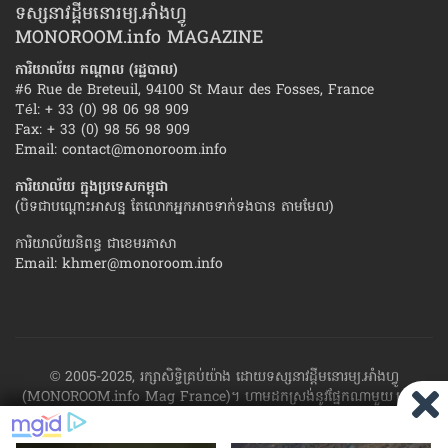
ទស្សនាវដ្ដីមនោរម្យ.អាំងហ្វូ
MONOROOM.info MAGAZINE
ការិយាល័យ កណ្ដាល (រដ្ឋបាល)
#6 Rue de Breteuil, 94100 St Maur des Fosses, France
Tél: + 33 (0) 98 06 98 909
Fax: + 33 (0) 98 56 98 909
Email:
contact@monoroom.info
ការិយាល័យ ក្នុង​ប្រទេស​កម្ពុជា
(បិទជាបណ្ដោះអាសន្ន តែលោកអ្នកអាចទាក់ទងបាន តាមមែល)
ការិយាល័យនិពន្ធ ជាខេមរភាសា
Email:
khmer@monoroom.info
© 2005-2025, រក្សាសិទ្ធិគ្រប់យ៉ាង ដោយទស្សនាវដ្ដី​មនោរម្យ.អាំងហ្វូ
(MONOROOM.info Mag France)។ ហាម​ដក​ស្រង់​នូវ​ផ្នែក​ណា​មួយ​ ឬ​ផ្នែក​
ទាំង​អស់ ​នៃ​ការ​ផ្សាយ​របស់​ទស្សនាវដ្ដី​​មនោរម្យ.អាំងហ្វូ យក​ទៅ​​បោះពុម្ព នៅ
លើក្រដាស ឬតាម​ប្រព័ន្ធ​អេឡិច​ត្រូនិច - ផ្សាយ​តាម​រលក​ធាតុអាកាស ឬតាមប្រព័ន្ធ