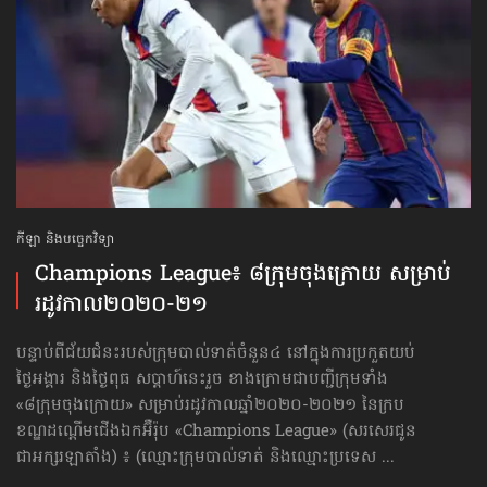
កីឡា និងបច្ចេកវិទ្យា
Champions League៖ ៨ក្រុម​ចុងក្រោយ សម្រាប់​
រដូវកាល២០២០-២១
បន្ទាប់ពីជ័យជំនះ​របស់ក្រុមបាល់ទាត់ចំនួន៤ នៅក្នុងការប្រកួត​​យប់
ថ្ងៃអង្គារ និងថ្ងៃពុធ សប្ដាហ៍នេះរួច ខាងក្រោម​ជាបញ្ជីក្រុម​ទាំង​
«៨ក្រុម​ចុងក្រោយ» សម្រាប់រដូវកាលឆ្នាំ២០២០-២០២១ នៃក្រប
ខណ្ឌដណ្ដើមជើងឯកអ៊ឺរ៉ុប «Champions League» (សរសេរជូន​
ជាអក្សរឡាតាំង) ៖ (ឈ្មោះក្រុមបាល់ទាត់ និងឈ្មោះប្រទេស ...