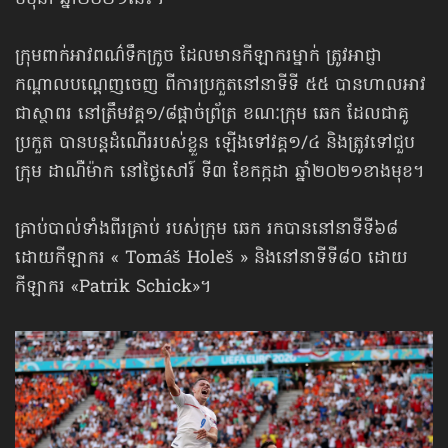
មិថុនា ឆ្នាំ២០២១នេះ។
ក្រុមពាក់អាវពណ៌ទឹកក្រូច ដែលមានកីឡាករម្នាក់ ត្រូវអាជ្ញា
កណ្ដាលបណ្ដេញចេញ ពីការប្រកួតនៅនាទីទី ៥៥ បាន​ហាលអាវ​
ជាស្ថាពរ នៅត្រឹមវគ្គ១/៨ផ្ដាច់ព្រ័ត្រ ខណៈក្រុម ឆេក ដែលជាគូ
ប្រកួត បានបន្តដំណើររបស់ខ្លួន ឡើងទៅវគ្គ១/៤ និងត្រូវទៅជួប
ក្រុម ដាណឺម៉ាក នៅថ្ងៃសៅរ៍ ទី៣ ខែកក្កដា ឆ្នាំ២០២១ខាងមុខ។
គ្រាប់បាល់ទាំងពីរគ្រាប់ របស់ក្រុម ឆេក រកបាននៅនាទីទី៦៨
ដោយកីឡាករ « Tomáš Holeš » និងនៅនាទីទី៨០ ដោយ​
កីឡាករ «Patrik Schick»។