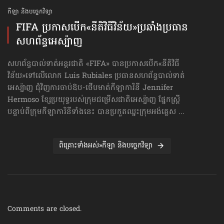
កីឡា និងបច្ចេកវិទ្យា
FIFA ប្រកាសបើក​«នីតិវិធីវិន័យ»​ប្រឆាំងប្រធាន
សហព័ន្ធ​អេស្ប៉ាញ
សហព័ន្ធបាល់ទាត់អន្តរជាតិ «FIFA» បានប្រកាសបើក«នីតិវិធី
វិន័យ»​ទៅលើលោក Luis Rubiales ប្រធានសហព័ន្ធបាល់ទាត់
អេស្ប៉ាញ ជុំវិញការចាប់ឱប-ថើបមាត់​កីឡាការិនី Jennifer
Hermoso ខ្សែប្រយុទ្ធរបស់ក្រុមជម្រើសជាតិអេស្ប៉ាញ ផ្នែកស្ត្រី
បន្ទាប់ពីក្រុមកីឡាការិនីទាំងនេះ បានប្រកួតឈ្នះក្រុមអង់គ្លេស ...
ពិគ្រោះទាំងអស់»កីឡា និងបច្ចេកវិទ្យា
Comments are closed.