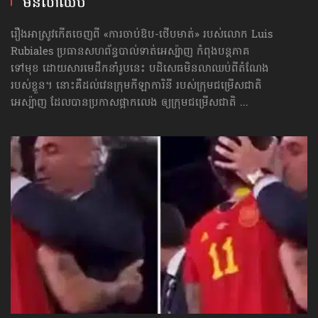
មិនលាឈប់
រឿងអាស្រូវកើតចេញពី «ការចាប់ឱប-ថើបមាត់» របស់លោក Luis
Rubiales ប្រធានសហព័ន្ធបាល់ទាត់អេស្ប៉ាញ កំពុងបន្តភាគ
ទៅមុខ ដោយសារមេដឹកនាំរូបនេះ បដិសេធមិនលាឈប់ពីតំណែង
របស់ខ្លួន។ នោះគឺដល់វេនក្រុមកីឡាការិនី របស់ក្រុមជម្រើសជាតិ
អេស្ប៉ាញ ដែលបានប្រកាសផ្អាកលេង ឲ្យក្រុមជម្រើសជាតិ ...