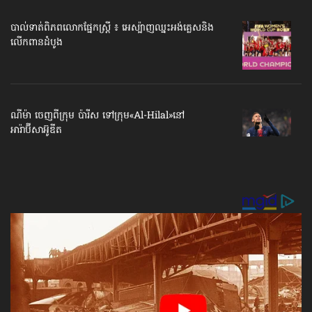
បាល់ទាត់​ពិភពលោក​ផ្នែកស្ត្រី ៖ អេស្ប៉ាញ​ឈ្នះអង់គ្លេស​និង
លើកពានដំបូង
ណីម៉ា ចេញ​ពីក្រុម ប៉ារីស ទៅក្រុម​«Al-Hilal»​នៅ
អារ៉ាប៊ីសាអ៊ូឌីត