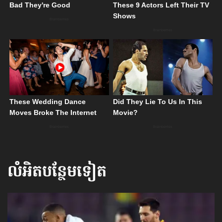
លំអិតបន្ថែមទៀត