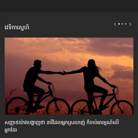
វេទិកាស្នេហ៍
សញ្ញា​៥យ៉ាង​បង្ហាញ​ថា នារី​ដែល​អ្នក​​ស្រលាញ់ ក៏​ចាប់​អារម្មណ៍​លើ​
មា
អ្នក​ដែរ