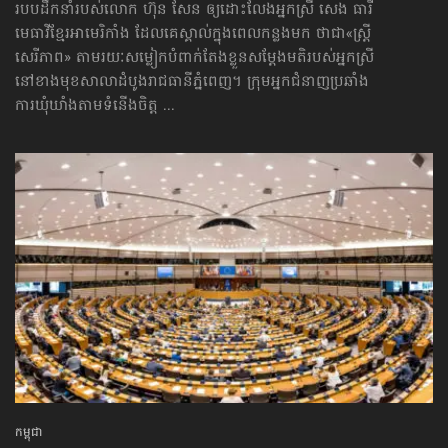
របបដឹកនាំរបស់លោក ហ៊ុន សែន ឲ្យដោះលែងអ្នកស្រី សេង ធារី
មេធាវីខ្មែរអាមេរិកាំង ដែលគេស្គាល់ក្នុងពេលកន្លងមក ថាជា«ស្ត្រី
សេរីភាព» តាមរយៈសម្លៀកបំពាក់តែងខ្លួនសម្ដែងមតិរបស់អ្នកស្រី
នៅខាងមុខសាលាដំបូងរាជធានីភ្នំពេញ។ ក្រុមអ្នកជំនាញប្រឆាំង
ការឃុំឃាំងតាមទំនើងចិត្ត ...
កម្ពុជា