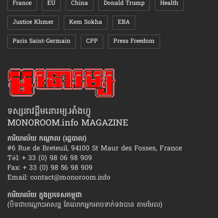
France
EU
China
Donald Trump
Health
Justice Khmer
Kem Sokha
EBA
Paris Saint-Germain
CPP
Press Freedom
ទស្សនាវដ្ដីមនោរម្យ.អាំងហ្វូ
MONOROOM.info MAGAZINE
ការិយាល័យ កណ្ដាល (រដ្ឋបាល)
#6 Rue de Breteuil, 94100 St Maur des Fosses, France
Tél: + 33 (0) 98 06 98 909
Fax: + 33 (0) 98 56 98 909
Email:
contact@monoroom.info
ការិយាល័យ ក្នុង​ប្រទេស​កម្ពុជា
(បិទជាបណ្ដោះអាសន្ន តែលោកអ្នកអាចទាក់ទងបាន តាមមែល)