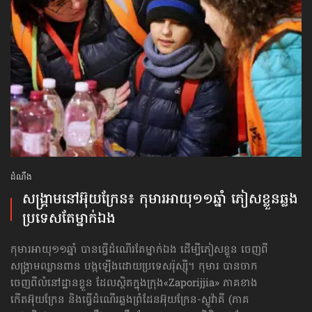
ដំណឹង
សង្គ្រាមនៅ​អ៊ុយក្រែន៖ កុមារអាយុ១១ឆ្នាំ ភៀសខ្លួន​ឆ្លង
ប្រទេស​តែម្នាក់ឯង
កុមារអាយុ១១ឆ្នាំ បានធ្វើដំណើរតែម្នាក់ឯង ដើម្បីភៀសខ្លួន ចេញពី
សង្គ្រាមឈ្លានពាន បង្កឡើងដោយប្រទេសរ៉ុស្ស៊ី។ កុមារ បានចាក
ចេញពីលំនៅដ្ឋានខ្លួន ដែលស្ថិតក្នុងក្រុង«Zaporijjia» ភាគខាង
កើតអ៊ុយក្រែន និងធ្វើដំណើរឆ្លងព្រំដែនអ៊ុយក្រែន-ស្លូវ៉ាគី (ភាគ