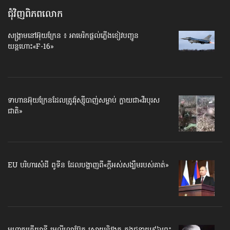
ជុំវិញពិភពលោក
សង្គ្រាមនៅអ៊ុយក្រែន ៖ អាមេរិកផ្ដល់ភ្លើងខៀវបញ្ជូន
យន្តហោះ«F-16»
ទាហានអ៊ុយក្រែន​ដែលត្រូវរ៉ុស្ស៊ី​បាញ់សម្លាប់ ក្លាយជា«វីរបុរស
ជាតិ»
EU បរិហារសំដី ពូទីន ដែល​បង្ហាញពី​«ក្ដី​អស់សង្ឃឹម​របស់គាត់»