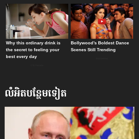
លំអិតបន្ថែមទៀត