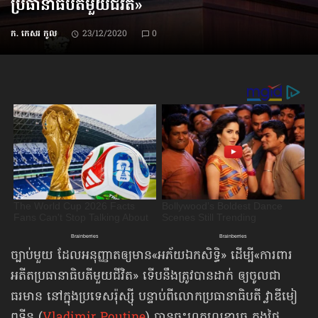
ប្រធានាធិបតី​​មួយជីវិត»
ក. កេសរ កូល
23/12/2020
0
ច្បាប់មួយ ដែលអនុញ្ញាត​ឲ្យមាន​«អភ័យឯកសិទ្ធិ» ដើម្បី«ការពារ​
អតីតប្រធានាធិបតី​​មួយជីវិត» ទើបនឹងត្រូវបានដាក់ ឲ្យចូលជា
ធរមាន នៅក្នុងប្រទេសរ៉ុស្ស៊ី បន្ទាប់ពីលោកប្រធានាធិបតី វ្លាឌីមៀ