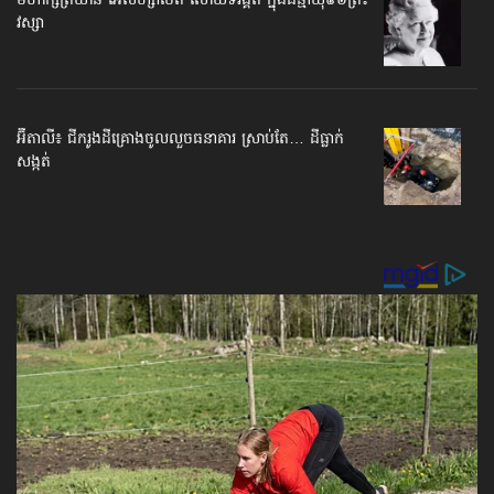
មហាក្សត្រីយានី អេលីហ្សាប៊ែត សោយ​ទិវង្គត ក្នុងជន្មាយុ​៩៦ព្រះ
វស្សា
អ៊ីតាលី៖ ជីករូងដី​គ្រោងចូលលួច​ធនាគារ ស្រាប់តែ… ដីធ្លាក់
សង្កត់