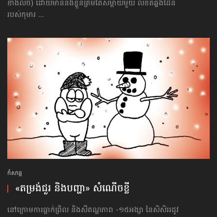
ខាងលិច) ដោយមាននឹងខ្លួនត្រឹមតែសម្ពាយមួយ លិខិតឆ្លងដែន​
របស់កុមារ ...
កំសាន្ដ
«តម្រង់​ជួរ និង​បញ្ហា» សំណើច​ខ្លី
នៅក្រោមការធ្លាក់ព្រិល និងសីតណ្ហភាព -១៥អង្សា នៃសិសិររដូវ