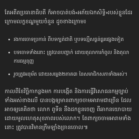
តែអតីតប្រធានាធិបតី ក៏អាចបាត់បង់«អភ័យឯកសិទ្ធិ»របស់ខ្លួនដែរ
ក្រោមលក្ខខណ្ឌមួយចំនួន ដូចខាងក្រោម៖
រងការចោទប្រកាន់ ពីបទក្បត់ជាតិ ឬបទល្មើសធ្ងន់ធ្ងរផ្សេងទៀត
បទចោទទាំងនោះ ត្រូវបានបញ្ជាក់ ដោយតុលាការកំពូល និងតុលា
ការធម្មនុញ្ញ
រួចត្រូវអនុម័ត ដោយសម្លេង២ភាគ៣ នៃសមាជិកសភាទាំងអស់។
កាលពីខែវិច្ឆិកាកន្លងមក ការបង្កើត និងការធ្វើវិសោធនកម្មច្បាប់
ទាំងអស់ខាងលើ បានបង្កឲ្យមានពាក្យចចាមអារាមជាច្រើន ដែល
អាចឲ្យគេគិតថា លោក ពូទីន នឹងដកខ្លួនចេញ ពីឆាកនយោបាយ
ដោយមូលហេតុសុខភាព​របស់លោក។ តែពាក្យចចាមអារាម​ទាំង
នោះ ត្រូវបានវិមានក្រឹមឡាំងច្រានចោល៕