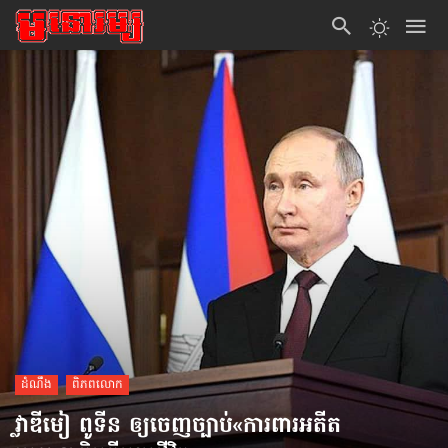
ដំណឹង
ពិភពលោក
វ្លាឌីមៀ ពូទីន ឲ្យចេញច្បាប់«ការពារ​អតីត