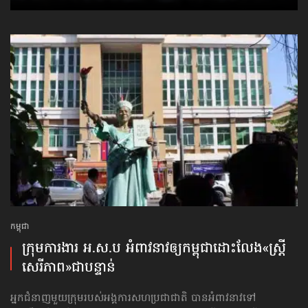
កម្ពុជា
ក្រុមការងារ អ.ស.ប អំពាវនាវ​ឲ្យកម្ពុជា​ដោះលែង​«ស្ត្រី
សេរីភាព»​ជាបន្ទាន់
អ្នកជំនាញមួយក្រុមរបស់អង្គការសហប្រជាជាតិ បានអំពាវនាវទៅ​