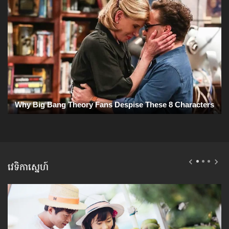
វេទិកាស្នេហ៍