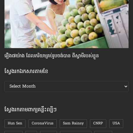
រឿង៧យ៉ាង ​ដែល​ភរិយា​គ្រប់​រូប​ចង់​បាន ពី​ស្វាមី​របស់​ខ្លួន
មា
ស្វែងរកឯកសារតាមខែ
ស្វែងរក
ឯកសារ
តាមខែ
ស្វែងរកតាមពាក្យគន្លឹះល្បីៗ
Hun Sen
CoronaVirus
Sam Rainsy
CNRP
USA