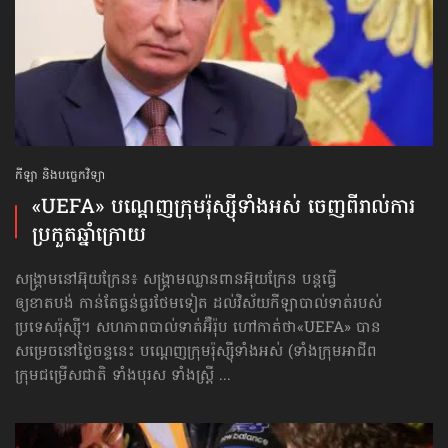
កីឡា និងបច្ចេកវិទ្យា
«UEFA» ​បណ្ដេញ​ក្រុមរ៉ុស្ស៊ី​ទាំងអស់ ចេញពី​រាល់ការ
ប្រកួត​ឆ្នាំក្រោយ
សង្គ្រាមនៅ​អ៊ុយក្រែន៖ សង្គ្រាមឈ្លានពានអ៊ុយក្រែន បន្តធ្វើ
ឲ្យខាតបង់ កាន់តែធ្ងន់ធ្ងរថែមទៀត ដល់វិស័យកីឡាបាល់ទាត់របស់
ប្រទេសរ៉ុស្ស៊ី។ សហភាពបាល់ទាត់អ៊ឺរ៉ុប ហៅកាត់ថា«UEFA» បាន
សម្រេចនៅថ្ងៃចន្ទនេះ បណ្ដេញ​ក្រុមរ៉ុស្ស៊ី​ទាំងអស់ (ទាំងក្រុមអាជីព
ក្រុមជម្រើសជាតិ ទាំងបុរស ទាំងស្ត្រី ...