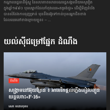
កណ្ដាលរដ្ឋធានីម៉ូស្គូ នៃសហភាពសាធារណរដ្ឋ​សង្គមនិយម​សូវៀត
ក្នុងឆ្នាំ១៩៩០ បុរសម្នាក់ដែលកំពុងឈរ«តម្រង់​ជួរ» ដើម្បីទិញនំប័ង
បានសំដែងការធុញទ្រាន់ មុននឹងរអ៊ូទៅកាន់បុរសអ្នកជិតខាង
ដែលឈរនៅខាងក្រោយខ្លួន៖ – ...
យល់ស៊ីជម្រៅផ្នែក
ដំណឹង
ដំណឹង
សង្គ្រាមនៅអ៊ុយក្រែន ៖ អាមេរិកផ្ដល់ភ្លើងខៀវបញ្ជូន
យន្តហោះ«F-16»
សេក មនោរកុមារ