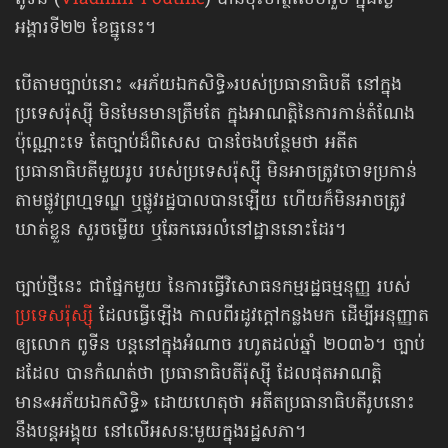
ពូទីន (
Vladimir Poutine
) បានចុះហត្ថលេខារួច ក្នុងថ្ងៃ
អង្គារទី២២ ខែធ្នូនេះ។
បើតាមច្បាប់នោះ «អភ័យឯកសិទ្ធិ»របស់ប្រធានាធិបតី នៅក្នុង
ប្រទេសរ៉ុស្ស៊ី មិនមែនមានត្រឹមតែ ក្នុងអាណត្តិនៃការកាន់តំណែង
ប៉ុណ្ណោះទេ តែច្បាប់ដ៏ពិសេស បានចែងបន្ថែមថា អតីត
ប្រធានាធិបតីមួយរូប របស់ប្រទេសរ៉ុស្ស៊ី មិនអាចត្រូវចោទប្រកាន់
តាមផ្លូវព្រហ្មទណ្ឌ ឬផ្លូវរដ្ឋបាលបានឡើយ ហើយក៏មិនអាចត្រូវ
ឃាត់ខ្លួន សួរចម្លើយ ឬឆែកឆេរលំនៅដ្ឋាននោះដែរ។
ច្បាប់ថ្មីនេះ ជាផ្នែកមួយ នៃការធ្វើវិសោធនកម្ម​រដ្ឋធម្មនុញ្ញ របស់
ប្រទេសរ៉ុស្ស៊ី
ដែលធ្វើឡើង កាលពីរដូវក្ដៅកន្លងមក ដើម្បីអនុញ្ញាត​
ឲ្យលោក ពូទីន បន្តនៅក្នុងអំណាច រហូតដល់ឆ្នាំ ២០៣៦។ ច្បាប់
ដដែល បានកំណត់ថា ប្រធានាធិបតីរ៉ុស្ស៊ី ដែលផុតអាណត្តិ
មាន«អភ័យឯកសិទ្ធិ» ដោយហេតុថា អតីតប្រធានាធិបតីរូបនោះ
នឹងបន្តអង្គុយ នៅលើអសនៈមួយក្នុងរដ្ឋសភា។