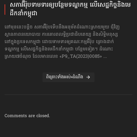
សភាអ៊ឺរ៉ុបទាមទារ​ឲ្យបន្ថែម​ទណ្ឌកម្ម លើសេដ្ឋកិច្ច​និងមេ
ដឹកនាំកម្ពុជា
នៅមុននេះបន្តិច សភាអ៊ឺរ៉ុបទើបនឹងអនុម័តដំណោះស្រាយមួយ ជុំវិញ
ស្ថានភាពនយោបាយ ការគោរព​លទ្ធិ​ប្រជាធិបតេយ្យ និងសិទ្ធិមនុស្ស
នៅក្នុងប្រទេសកម្ពុជា ដោយទាមទារឲ្យគណៈកម្មអ៊ឺរ៉ុប គ្រោងដាក់​
ទណ្ឌកម្ម លើសេដ្ឋកិច្ច​និងមេដឹកនាំកម្ពុជា បន្ថែមទៀត។ ដំណោះ
ស្រាយ៧ចំណុច ដែលមានលេខ «P9_TA(2023)0085» ...
ពិគ្រោះទាំងអស់»ដំណឹង
Comments are closed.