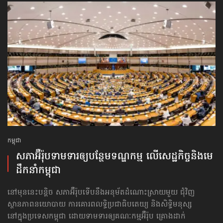
កម្ពុជា
សភាអ៊ឺរ៉ុបទាមទារ​ឲ្យបន្ថែម​ទណ្ឌកម្ម លើសេដ្ឋកិច្ច​និងមេ
ដឹកនាំកម្ពុជា
នៅមុននេះបន្តិច សភាអ៊ឺរ៉ុបទើបនឹងអនុម័តដំណោះស្រាយមួយ ជុំវិញ
ស្ថានភាពនយោបាយ ការគោរព​លទ្ធិ​ប្រជាធិបតេយ្យ និងសិទ្ធិមនុស្ស
នៅក្នុងប្រទេសកម្ពុជា ដោយទាមទារឲ្យគណៈកម្មអ៊ឺរ៉ុប គ្រោងដាក់​