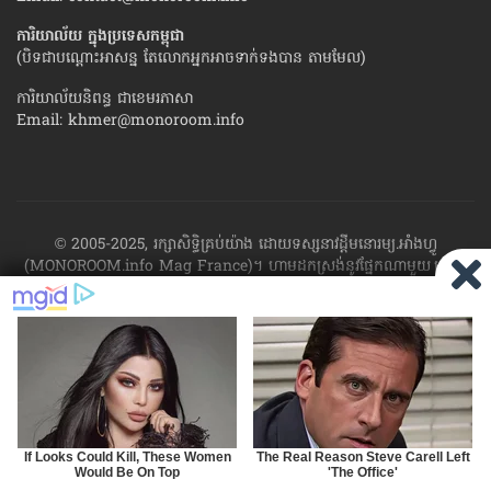
ការិយាល័យ ក្នុង​ប្រទេស​កម្ពុជា
(បិទជាបណ្ដោះអាសន្ន តែលោកអ្នកអាចទាក់ទងបាន តាមមែល)
ការិយាល័យនិពន្ធ ជាខេមរភាសា
Email:
khmer@monoroom.info
© 2005-2025, រក្សាសិទ្ធិគ្រប់យ៉ាង ដោយទស្សនាវដ្ដី​មនោរម្យ.អាំងហ្វូ
(MONOROOM.info Mag France)។ ហាម​ដក​ស្រង់​នូវ​ផ្នែក​ណា​មួយ​ ឬ​ផ្នែក​
ទាំង​អស់ ​នៃ​ការ​ផ្សាយ​របស់​ទស្សនាវដ្ដី​​មនោរម្យ.អាំងហ្វូ យក​ទៅ​​បោះពុម្ព នៅ
លើក្រដាស ឬតាម​ប្រព័ន្ធ​អេឡិច​ត្រូនិច - ផ្សាយ​តាម​រលក​ធាតុអាកាស ឬតាមប្រព័ន្ធ
អេឡិចត្រូនិច - សរសេរ​ឡើង​វិញ ឬ​ចែក​ចាយ​ តាមវិធីណាក៏ដោយ ដោយ​គ្មាន​ការ​
យល់ព្រម ជា​លាយ​លក្ខណ៍​អក្សរ​ ពី​ចាងហ្វាង​ការ​ផ្សាយ​។
ផ្ទុយមកវិញ ដើម្បី​ទទួល​
បាននូវសិទ្ធិ​ទាំងនេះ សូម​ទាក់​ទង​មក​ទស្សនាវដ្ដី។
RSS
SP
MIRROR
ARCHIVE