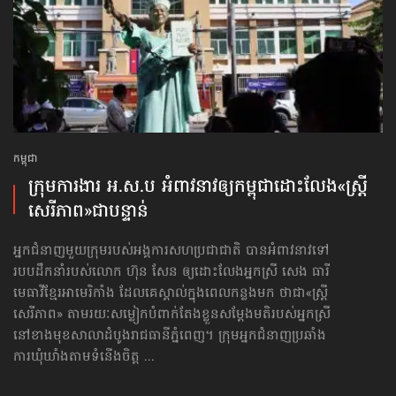
កម្ពុជា
ក្រុមការងារ អ.ស.ប អំពាវនាវ​ឲ្យកម្ពុជា​ដោះលែង​«ស្ត្រី
សេរីភាព»​ជាបន្ទាន់
អ្នកជំនាញមួយក្រុមរបស់អង្គការសហប្រជាជាតិ បានអំពាវនាវទៅ​
របបដឹកនាំរបស់លោក ហ៊ុន សែន ឲ្យដោះលែងអ្នកស្រី សេង ធារី
មេធាវីខ្មែរអាមេរិកាំង ដែលគេស្គាល់ក្នុងពេលកន្លងមក ថាជា«ស្ត្រី
សេរីភាព» តាមរយៈសម្លៀកបំពាក់តែងខ្លួនសម្ដែងមតិរបស់អ្នកស្រី
នៅខាងមុខសាលាដំបូងរាជធានីភ្នំពេញ។ ក្រុមអ្នកជំនាញប្រឆាំង
ការឃុំឃាំងតាមទំនើងចិត្ត ...