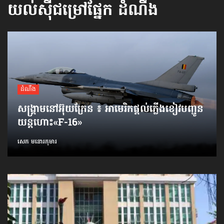
យល់ស៊ីជម្រៅផ្នែក
ដំណឹង
ដំណឹង
សង្គ្រាមនៅអ៊ុយក្រែន ៖ អាមេរិកផ្ដល់ភ្លើងខៀវបញ្ជូន
យន្តហោះ«F-16»
សេក មនោរកុមារ