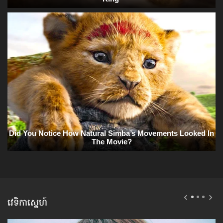
វេទិកាស្នេហ៍