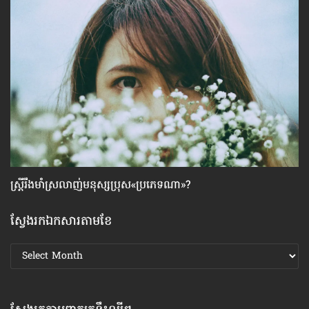
ស្ដ្រីរឹងមាំស្រលាញ់មនុស្សប្រុស«ប្រភេទណា»?
សញ
អ្ន
ស្វែងរកឯកសារតាមខែ
ស្វែងរក
ឯកសារ
តាមខែ