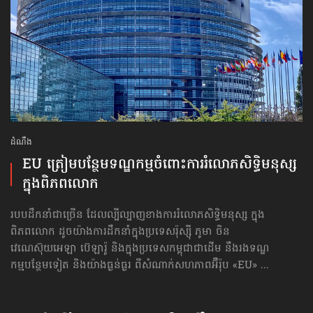
ដំណឹង
EU ត្រៀមបន្ថែមទណ្ឌកម្ម​ចំពោះ​ការរំលោភ​សិទ្ធិមនុស្ស
ក្នុងពិភពលោក
របបដឹកនាំជាច្រើន ដែលល្បីល្បាញខាងការរំលោភសិទ្ធិមនុស្ស ក្នុង
ពិភពលោក ដូចយ៉ាងការដឹកនាំ​ក្នុងប្រទេសរ៉ុស្ស៊ី ភូមា ចិន
វេណេស៊ុយអេឡា ប៊េឡារ៉ូ និងក្នុងប្រទេស​កម្ពុជា​ជាដើម នឹងរងទណ្ឌ
កម្មបន្ថែមទៀត និងយ៉ាងធ្ងន់ធ្ងរ ពីសំណាក់សហភាពអ៊ឺរ៉ុប «EU» ...