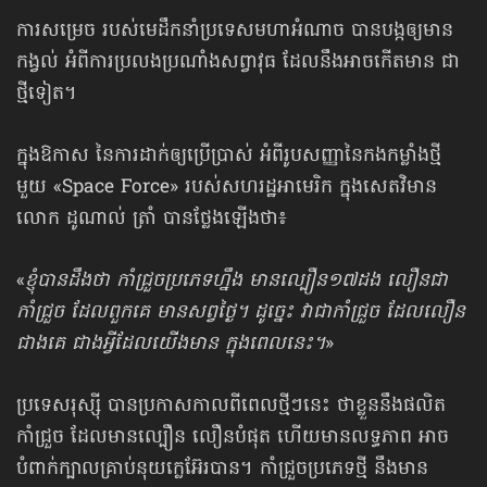
ការសម្រេច របស់មេដឹកនាំប្រទេស​មហាអំណាច បានបង្ក​ឲ្យមាន
កង្វល់ អំពីការប្រលង​ប្រណាំង​សព្វាវុធ ដែលនឹងអាចកើតមាន ជា
ថ្មីទៀត។
ក្នុងឱកាស នៃការ​ដាក់ឲ្យប្រើប្រាស់ អំពីរូបសញ្ញានៃកងកម្លាំងថ្មី
មួយ «Space Force» របស់សហរដ្ឋ​អាមេរិក ក្នុងសេតវិមាន
លោក ដូណាល់ ត្រាំ បានថ្លែងឡើងថា៖
«
ខ្ញុំបានដឹងថា កាំជ្រួចប្រភេទហ្នឹង មានល្បឿន១៧ដង លឿនជា
កាំជ្រួច ដែលពួកគេ មាន​សព្វថ្ងៃ។ ដូច្នេះ វាជាកាំជ្រួច ដែលលឿន
ជាងគេ ជាងអ្វីដែលយើងមាន ក្នុង​ពេលនេះ។
»
ប្រទេសរុស្ស៊ី បានប្រកាសកាលពីពេលថ្មីៗនេះ ថាខ្លួននឹងផលិត
កាំជ្រួច ដែលមានល្បឿន លឿនបំផុត ហើយមានលទ្ធភាព អាច
បំពាក់​ក្បាលគ្រាប់​នុយក្លេអ៊ែរ​បាន។ កាំជ្រួច​ប្រភេទ​ថ្មី នឹងមាន​