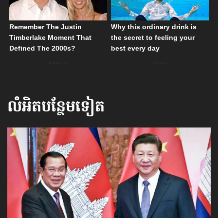
លំអិតបន្ថែមទៀត