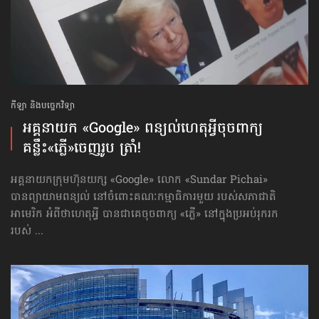
កីឡា និងបច្ចេកវិទ្យា
អគ្គនាយក «Google» ពន្យល់​ហេតុអ្វី​ចុច​ពាក្យ​
គន្លឹះ«ភ្លើ»​ចេញរូប ត្រាំ!
អគ្គនាយកក្រុមហ៊ុនយក្ស «Google» លោក «Sundar Pichai»
បានព្យាយាមពន្យល់ នៅចំពោះគណៈកម្មាធិការមួយ របស់សភាជាតិ
អាមេរិក អំពីថាហេតុអ្វី បានជាគេចុចពាក្យ «ភ្លើ» នៅក្នុងប្រអប់រុករក
របស់ ...