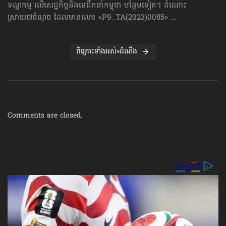
ទណ្ឌកម្ម លើសេដ្ឋកិច្ច​និងមេដឹកនាំកម្ពុជា បន្ថែមទៀត។ ដំណោះ
ស្រាយ៧ចំណុច ដែលមានលេខ «P9_TA(2023)0085» ...
ពិគ្រោះទាំងអស់»ដំណឹង
Comments are closed.