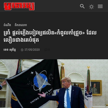
ដំណឹង
ពិភពលោក
ត្រាំ ផ្ដល់​ភ្លើងខៀវ​ឲ្យ​ផលិត​«កំពូល​កាំជ្រួច» ដែល​
លឿន​ជាងគេ​បំផុត
ទេព សុបិន្ត
17/05/2020
0