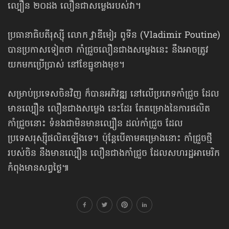
ល្បឿន ២០ដង លឿនជាសម្លេងរបស់វា។
ប្រធានាធិបតីរុស្ស៊ី លោក វ្លាឌីមៀរ ពូទីន (Vladimir Poutine)
បានប្រកាសទៀតថា កាំជ្រួចលឿនជាងសម្លេងនេះ នឹងអាចត្រូវ
យកមកប្រើប្រាស់ នៅខែធ្នូខាងមុខ។
សម្រាប់ប្រទេសចិនវិញ ក៏បានអភិវឌ្ឍ នៅលើប្រភេទកាំជ្រួច ដែល
មានល្បឿន លឿនជាង​សម្លេង នេះដែរ តែគម្រោងនៃការផលិត
កាំជ្រួចនោះ ទំនងជាមិនមានល្បឿន ដល់​កាំជ្រួច ដែល
ប្រទេសរុស្ស៊ីផលិតឡើងទេ។ ប៉ុន្តែបើតាមគម្រោងនោះ កាំជ្រួចថ្មី​
របស់ចិន នឹងមានល្បឿន លឿនជាងកាំជ្រួច ដែលសហរដ្ឋអាមេរិក
កំពុងមានសព្វថ្ងៃ៕