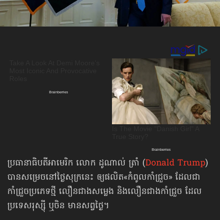
ប្រធានាធិបតីអាមេរិក លោក ដូណាល់ ត្រាំ (
Donald Trump
)
បានសម្រេច​នៅថ្ងៃ​សុក្រ​នេះ ឲ្យផលិត«កំពូល​កាំជ្រួច» ដែលជា
កាំជ្រួចប្រភេទថ្មី លឿនជាងសម្លេង និងលឿនជាង​កាំជ្រួច ដែល​
ប្រទេស​រុស្ស៊ី ឬចិន មានសព្វថ្ងៃ។