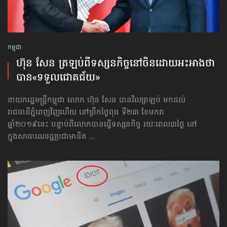
កម្ពុជា
ហ៊ុន សែន ត្រឡប់​ពីទស្សនកិច្ច​នៅចិន​ដោយ​អះអាង​ថា
បាន​«ទទួលជោគជ័យ»
នាយករដ្ឋមន្ត្រីកម្ពុជា លោក ហ៊ុន សែន បានវិលត្រឡប់ មកដល់
រាជធានីភ្នំពេញវិញហើយ នៅព្រឹកថ្ងៃពុធ ទី២៣ ខែមករា
ឆ្នាំ២០១៩នេះ បន្ទាប់ពីលោកបានធ្វើទស្សនកិច្ច រយៈពេល៣ថ្ងៃ នៅ
ក្នុងសាធារណរដ្ឋប្រជាមានិត ...