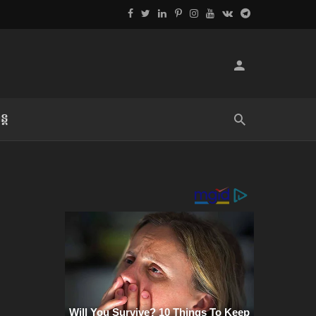
្ដ
លិខិតប្រិយមិត្ត៖ «អំពីទោសៈ»