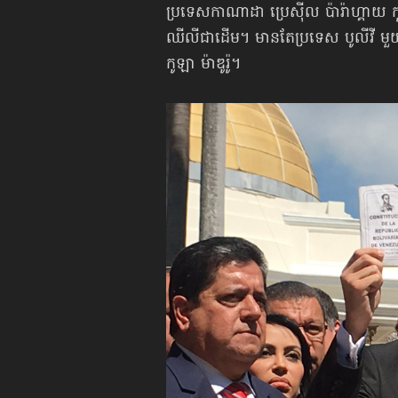
ប្រទេសកាណាដា ប្រេស៊ីល ប៉ារ៉ាហ្គាយ កូឡំ
ឈីលីជាដើម។ មានតែប្រទេស បូលីវី មួយ
កូឡា ម៉ាឌូរ៉ូ។