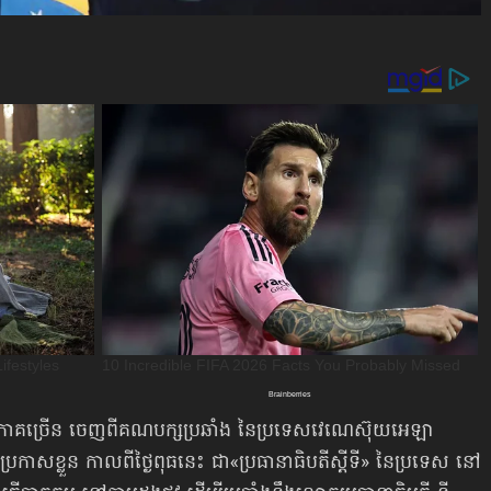
ភាគច្រើន ចេញពីគណបក្សប្រឆាំង នៃប្រទេសវេណេស៊ុយអេឡា
កាសខ្លួន កាលពីថ្ងៃពុធនេះ ជា«ប្រធានាធិបតីស្ដីទី» នៃប្រទេស នៅ