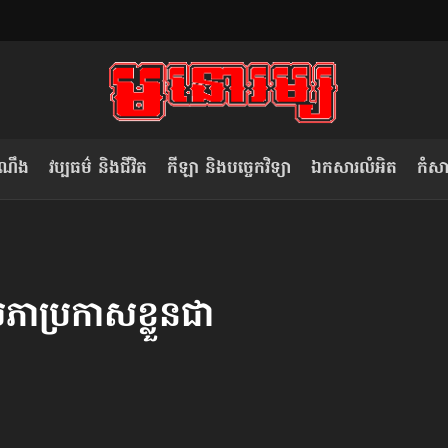
ំណឹង
វប្បធម៌ និងជីវិត
កីឡា និងបច្ចេកវិទ្យា
ឯកសារលំអិត
កំសាន
សម រង្ស៊ី៖ កម្ពុជាគួរមើលគំរូ​តាម​
លិខិតប្រិយមិត្ត៖ «កាមតណ្ហា​
វៀតណាម ក្នុង​ការប្តូរ​មេដឹកនាំ របស់​
មនុស្ស»
ប្រកាសខ្លួន​ជា​
ខ្លួន