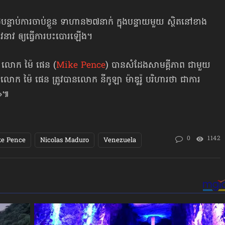
ងៃបន្ទាប់ការចាប់ខ្លួន ទាហាន២៧នាក់ ក្នុងបន្ទាយមួយ ស្ថិតនៅខាង
វនាវ ឲ្យធ្វើការបះបោរឡើង។
ិក លោក ម៉ៃ ផេន (
Mike Pence
) បានសំដែងសាមគ្គីភាព ជាមួយ
បស់លោក ម៉ៃ ផេន ត្រូវបានលោក នីកូឡា ម៉ាឌូរ៉ូ បរិហារថា ជាការ
ស»៕
0
1142
e Pence
Nicolas Maduro
Venezuela