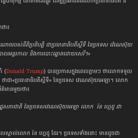
ធ្វើបាតុកម្ម នៅតាមដងផ្លូវ ដើម្បីប្រឆាំងនឹងលោកប្រធានាធិបតី នី
កថា៖
ូវអំណាចរបស់នីតិប្រតិបតិ្ត ជាប្រធានាធិបតីស្ដីទី នៃប្រទេស វ៉េណេស៊ុយ
ាភិបាលអន្តរកាល និងការបោះឆ្នោតដោយសេរី។
»
ំ (
Donald Trump
) បានប្រកាសក្នុងពេលភ្លាមៗ ថាលោកទទួល
បនេះ ថាជា«ប្រធានាធិបតីស្ដីទី» នៃប្រទេស វេណេស៊ុយអេឡា។ លោក
ព័ត៌មានមួយថា៖
្រធានរដ្ឋសភាជាតិ នៃប្រទេសវេណេស៊ុយអេឡា លោក រ៉ន ហ្គេដូ ជា
ួលស្គាល់លោក រ៉ន ហ្គេដូ ដែរ។ ប្រទេសទាំងនោះ មានដូចជា