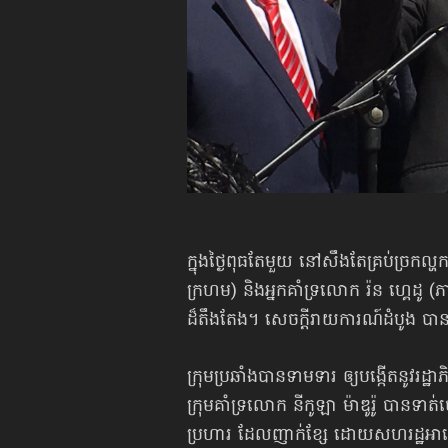
ក្នុងថ្ងៃពុធតែមួយ នៅសឹងតែគ្រប់ច្រកល្
ក្រហម) និងអ្នកគាំទ្រលោក រ៉ន ហ្គេដូ (
ដ៏តឹងតែង។ សេចក្ដីរាយការណ៍ដំបូង បាន
ក្រុមប្រឆាំងបានទាមទារ ឲ្យបង្កើតនូ
ក្រុមគាំទ្រលោក នីកូឡា ម៉ាឌូរ៉ូ បានទា
ប្រហារ ដែលញាក់ខ្សែ ដោយសហរដ្ឋអាម