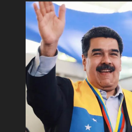
ប្រពៃណី​«ដេញប្រុស»
អឹមបាពេ ប្រកាសជាផ្លូវការ
ចាកចេញពីក្រុម ប៉ារីស
ថើបមាត់ ៖ ក្រុមកីឡាការិនី​
ផ្អាកលេង​​បើប្រធានសហព័ន្ធ​
មិនលាឈប់