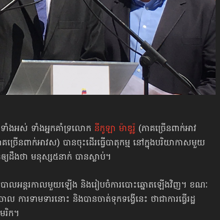
ហកទាំងអស់ ទាំងអ្នកគាំទ្រលោក
នីកូឡា ម៉ាឌូរ៉ូ
(ភាគច្រើនពាក់អាវ
ភាគច្រើនពាក់អាវស) បានចុះដើរធ្វើបាតុកម្ម នៅក្នុងបរិយាកាសមួយ
ឲ្យដឹងថា មនុស្ស៥នាក់ បានស្លាប់។
វរដ្ឋាភិបាលអន្តរកាលមួយឡើង និងរៀបចំការបោះឆ្នោតឡើងវិញ។ ខណៈ
ត់ចោល ការទាមទារនោះ និងបានចាត់ទុកទង្វើនេះ ថាជាការធ្វើរដ្ឋ
េរិក។