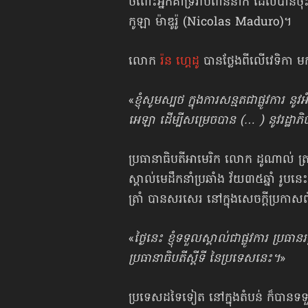
ចំពោះអ្នកគាំទ្ររាប់ពាន់នាក់ ដែលបានចុះ
កូឡា ម៉ាឌូរ៉ូ (Nicolas Maduro)។
លោក
រ៉ន ហ្គេដូ
បានថ្លែងពីលើវេទិកា ម
«
ខ្ញុំសូមស្បថ ក្នុងការសន្មតជាផ្លូវការ ន
អេឡា ដើម្បីសម្រេចបាន (… ) នូវរដ្ឋ
ប្រធានាធិបតីអាមេរិក លោក ដូណាល់ ត្រា
ស្គាល់មេដឹកនាំប្រឆាំង វ័យ៣៥ឆ្នាំ រូ
ត្រាំ បានសរសេរ នៅក្នុងសេចក្ដីប្រកាស
«
ថ្ងៃនេះ ខ្ញុំទទួលស្គាល់ជាផ្លូវការ ប
ប្រធានាធិបតីស្ដីទី នៃប្រទេសនេះ។
»
ប្រទេសដទៃទៀត នៅក្នុងតំបន់ ក៏បានទទ