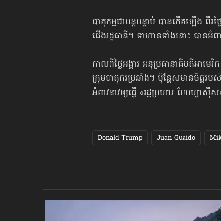
បាតុកម្មជាបន្តបន្ទាប់ បានកើតឡើង ពីរថ្
ជើងរដ្ឋធានី។ ទាហានទាំងនោះ បានអំពា
កាលពីថ្ងៃអង្គារ អនុប្រធានាធិបតីអាមេរ
ក្រុមបាតុករប្រឆាំង។ ប៉ុន្តែសមានចិត្តរ
អំពាវនាវ​ឲ្យធ្វើ «រដ្ឋប្រហារ បែបហ្វាស៊ី
Donald Trump
Juan Guaido
Mik