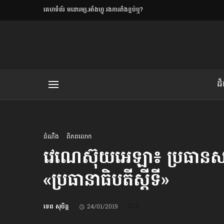
​គេហទំព័រ មនោរម្យ.អាំងហ្វូ រងការរាំងខ្ទប់ឬ?
ិយមិត្ត
ដ
យមិត្ត៖ «កាមតណ្ហា​
លិខិតប្រិយមិត្ត៖ «អំពីទោសៈ»
ដំណឹង
ពិភពលោក
វេណេស៊ុយអេឡា៖ ប្រធានសភា​
«ប្រធានាធិបតីស្ដីទី»
រថ្មីចុងក្រោយ
ខឹម វាសនា ថា«ស្រី
ទេព សុបិន្ត
24/01/2019
0
ចរិតថោក»​ស្លៀកពាក់