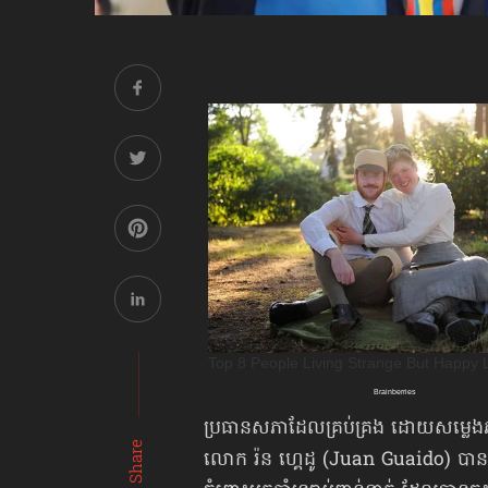
ប្រធានសភាដែលគ្រប់គ្រង ដោយសម្លេង
Share
លោក រ៉ន ហ្គេដូ (Juan Guaido) បានប្រ