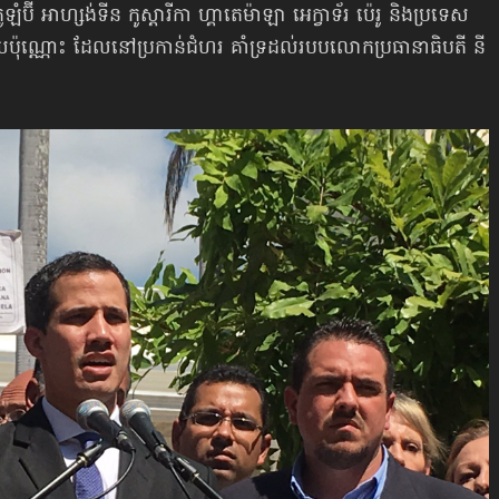
ប៊ី អាហ្សង់ទីន កូស្ដារីកា ហ្គាតេម៉ាឡា អេក្វាទ័រ ប៉េរូ និងប្រទេស
ប៉ុណ្ណោះ ដែលនៅប្រកាន់ជំហរ គាំទ្រដល់របបលោកប្រធានាធិបតី នី