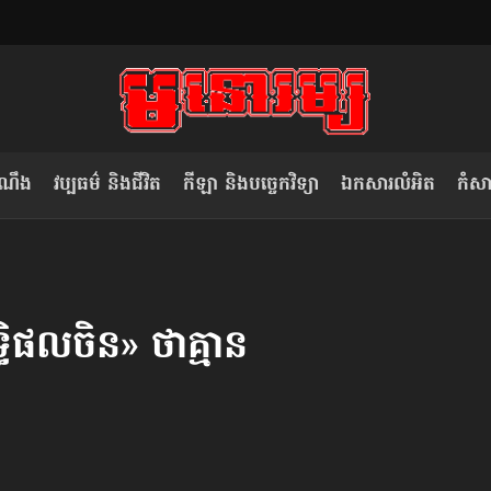
ំណឹង
វប្បធម៌ និងជីវិត
កីឡា និងបច្ចេកវិទ្យា
ឯកសារលំអិត
កំសាន
សម រង្ស៊ី៖ កម្ពុជាគួរមើលគំរូ​តាម​
លិខិតប្រិយមិត្ត៖ «កាមតណ្ហា​
វៀតណាម ក្នុង​ការប្តូរ​មេដឹកនាំ របស់​
មនុស្ស»
ធិផល​ចិន» ថា​គ្មាន​
ខ្លួន