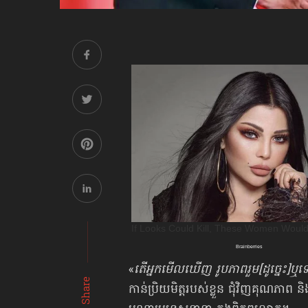
«
តើអ្នកមើលឃើញ រូបភាពរួម[ដូច្នេះ]ឬទ
Share
កាន់ប្រិយមិត្តរបស់ខ្លួន ជុំវិញគុណភាព 