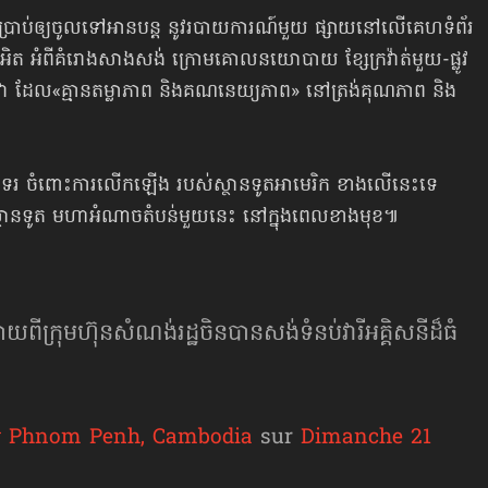
រាប់ឲ្យចូលទៅអានបន្ត នូវរបាយការណ៍មួយ ផ្សាយនៅលើគេហទំព័រ
ំអិត អំពីគំរោងសាងសង់ ក្រោមគោលនយោបាយ ខ្សែក្រវ៉ាត់មួយ-ផ្លូវ
់វា ដែល«គ្មានតម្លាភាព និងគណនេយ្យភាព» នៅត្រង់គុណភាព និង
តសាទរ ចំពោះការលើកឡើង របស់ស្ថានទូតអាមេរិក ខាងលើនេះទេ
់ស្ថានទូត មហាអំណាចតំបន់មួយនេះ នៅក្នុងពេលខាងមុខ៕
យពីក្រុមហ៊ុនសំណង់រដ្ឋចិនបានសង់ទំនប់វារីអគ្គិសនីដ៏ធំ
y Phnom Penh, Cambodia
sur
Dimanche 21