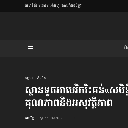
​គេហទំព័រ មនោរម្យ.អាំងហ្វូ រងការរាំងខ្ទប់ឬ?
ិយមិត្ត
ដ
យមិត្ត៖ «កាមតណ្ហា​
លិខិតប្រិយមិត្ត៖ «អំពីទោសៈ»
កម្ពុជា
ដំណឹង
ស្ថានទូត​អាមេរិក​រិះគន់​«សមិទ្
គុណភាព​និង​អសុវត្ថិភាព
រថ្មីចុងក្រោយ
ខឹម វាសនា ថា«ស្រី
ដារារិទ្ធ
22/04/2019
0
ចរិតថោក»​ស្លៀកពាក់