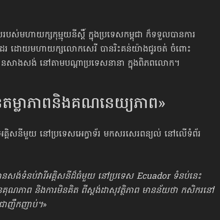
យរបស់មហាយក្សកុម្មុយនីស្ដិ៍ ក្នុងប្រទេសកម្ពុជា ក៏ទទួលបានការ
ិញដែរ ដោយមហាយក្សលោកសេរី បានរិះគន់យ៉ាងជូរចត់ ចំពោះ
ានសាងសង់ នៅតាមបណ្ដាប្រទេសនានា ក្នុងពិភពលោក។
មានតម្លាភាពនិងគណនេយ្យភាព»
ីអគ្គិសនីមួយ នៅប្រទេសអេក្វាទ័រ មកសរសេរពន្យល់ នៅលើទំព័រ
ន បានសង់ទំនប់វារីអគ្គិសនីដ៏ធំមួយ នៅប្រទេស Ecuador ទំនប់នេះ
គុណភាព និងការមិនគិត ពីស្តង់ដាសុវត្ថិភាព មានន័យថា កសិករនៅ
ច ជាញឹកញាប់។
»