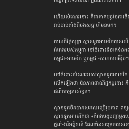
បណ្ដាប្រទេសនានា ក្នុងពិភពលោក។
ហើយសំណេរនោះ គឺជាភាគបន្តនៃការឌឺដងផ្
រាប់ចាប់តាំងពីចុងសប្ដាហ៍មុនមក។
កាលពីថ្ងៃសុក្រ ស្ថានទូតអាមេរិកបានលើ
ធំធេងរបស់កម្ពុជា នៅចំពោះទំនាក់ទំនងពាណ
កម្ពុជា-អាមេរិក ឬកម្ពុជា-សហភាព​អ៊ឺរ៉ុប។
នៅចំពោះសំណេររបស់ស្ថានទូតអាមេរិ
លើកឡើងថា ឱនភាពពាណិជ្ជកម្មនោះ គឺដោយសា
ផលិតកម្មរបស់ខ្លួន។
ស្ថានទូតចិនបានសរសេរប្រើរូបភាព ពន្យល់«ម
ស្ថានទូតអាមេរិកថា «កំពុងបង្កបញ្ហាម្
ថ្នល់-វារីអគ្គិសនី ដែលចិនសម្រេចបាននៅ