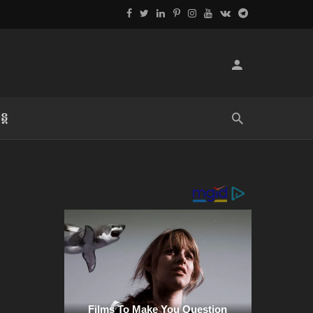
្ដ
លិខិតប្រិយមិត្ត៖ «អំពីទោសៈ»