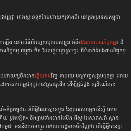
លែផ្កា រវាងស្ថានទូតនៃមហាយក្សទាំងពីរ នៅក្នុងប្រទេសកម្ពុជា
កឡើង នៅលើទំព័រហ្វេសប៊ុករបស់ខ្លួន អំពី«
ឱនភាពពាណិជ្ជកម្ម
» ដ៏
ិជ្ជកម្ម កម្ពុជា-ចិន ដែលផ្ទុយគ្នាស្រឡះ ពីទំនាក់ទំនងពាណិជ្ជកម្ម
ក មហាយក្សចិនបាន
ឆ្លើយតប
វិញ តាមរយៈបណ្ដាញសង្គមដូចគ្នា ដោយ
រកម្ពុជាត្រូវការវត្ថុធាតុដើម ដើម្បីផ្គត់ផ្គង់ ឲ្យដំណើរការ
ិត្តកម្ពុជា» អំពីអ្វីដែលស្ថានទូត នៃប្រទេសកុម្មុយនីស្ដិ៍ ចោទ
ដងហើយ ម្ដងទៀត» និងព្រមទាំងបានរំលើក ពីស្នាដៃសាងសង់ ស្ពាន-
កម្ពុជា មុននឹងចោទសួរ ទៅសហរដ្ឋអាមេរិកវិញថា តើធ្វើអ្វីបានខ្លះ