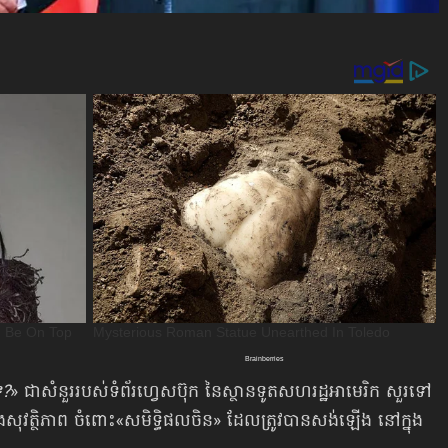
េ?
» ជាសំនួររបស់ទំព័រហ្វេសប៊ុក នៃស្ថានទូតសហរដ្ឋអាមេរិក សួរទៅ
និងសុវត្ថិភាព ចំពោះ«សមិទ្ធិផល​ចិន» ដែលត្រូវបានសង់ឡើង នៅក្នុង