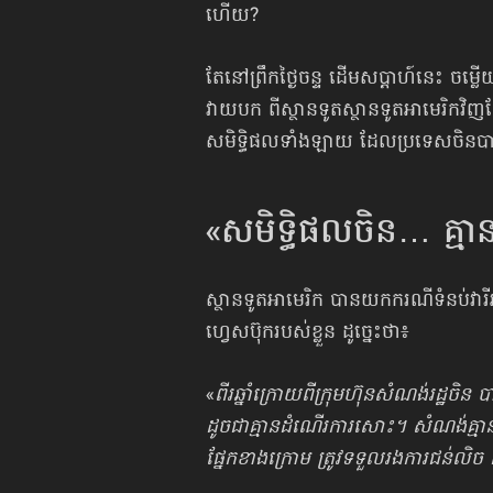
ហើយ?
តែនៅព្រឹកថ្ងៃចន្ទ ដើមសប្ដាហ៍នេះ ចម្លើ
វាយបក ពីស្ថានទូតស្ថានទូតអាមេរិកវ
សមិទ្ធិផលទាំងឡាយ ដែលប្រទេសចិនប
«សមិទ្ធិផល​ចិន… គ្
ស្ថានទូតអាមេរិក បានយកករណីទំនប់វារ
ហ្វេសប៊ុករបស់ខ្លួន ដូច្នេះថា៖
«
ពីរឆ្នាំក្រោយពីក្រុមហ៊ុនសំណង់រដ្ឋចិ
ដូចជាគ្មានដំណើរការសោះ។ សំណង់គ្មាន
ផ្នែកខាងក្រោម ត្រូវទទួលរងការជន់លិ