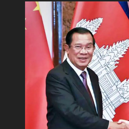
ប្រពៃណី​«ដេញប្រុស»
អឹមបាពេ ប្រកាសជាផ្លូវការ
ចាកចេញពីក្រុម ប៉ារីស
ថើបមាត់ ៖ ក្រុមកីឡាការិនី​
ផ្អាកលេង​​បើប្រធានសហព័ន្ធ​
មិនលាឈប់