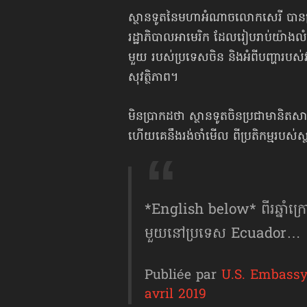
ស្ថានទូតនៃមហាអំណាចលោកសេរី បានប្
រដ្ឋាភិបាលអាមេរិក ដែលរៀបរាប់យ៉ាងល
មួយ របស់ប្រទេសចិន និងអំពីបញ្ហារបស
សុវត្ថិភាព។
មិនប្រាកដថា ស្ថានទូតចិនប្រជាមានិ
ហើយគេនឹងរង់ចាំមើល ពីប្រតិកម្មរបស
*English below* ពីរឆ្នាំក្រោ
មួយនៅប្រទេស Ecuador…
Publiée par
U.S. Embass
avril 2019